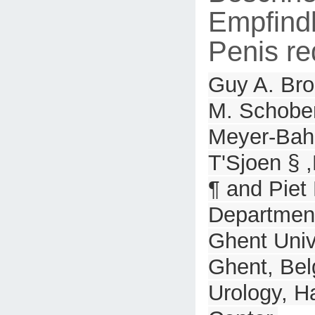
Empfindl
Penis re
Guy A. Bro
M. Schober
Meyer-Bahl
T'Sjoen § ,
¶ and Piet
Department
Ghent Univ
Ghent, Bel
Urology, H