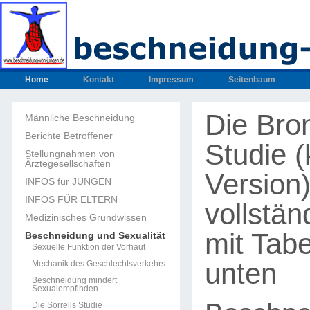
Home
Kontakt
Impressum
Seitenbaum
Die Bro
Männliche Beschneidung
Berichte Betroffener
Studie (
Stellungnahmen von
Ärztegesellschaften
Version)
INFOS für JUNGEN
INFOS FÜR ELTERN
vollstän
Medizinisches Grundwissen
mit Tabe
Beschneidung und Sexualität
Sexuelle Funktion der Vorhaut
unten
Mechanik des Geschlechtsverkehrs
Beschneidung mindert
Sexualempfinden
Die Sorrells Studie