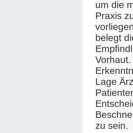
um die m
Praxis z
vorliege
belegt d
Empfindl
Vorhaut.
Erkenntni
Lage Ärz
Patiente
Entschei
Beschnei
zu sein.