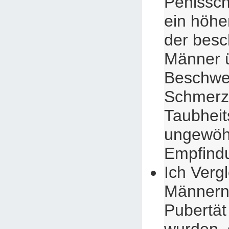
Penissch
ein höhe
der besc
Männer 
Beschwe
Schmerz
Taubheit
ungewöh
Empfind
Ich Verg
Männern,
Pubertät
wurden,