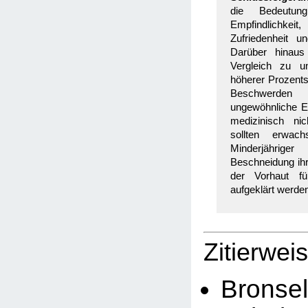
die Bedeutun
Empfindlichkei
Zufriedenheit 
Darüber hinaus
Vergleich zu u
höherer Prozents
Beschwerde
ungewöhnliche Em
medizinisch nic
sollten erwac
Minderjährig
Beschneidung ihr
der Vorhaut fü
aufgeklärt werde
Zitierwei
Bron