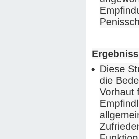
Empfind
Penissch
Ergebniss
Diese St
die Bede
Vorhaut f
Empfindli
allgemei
Zufriede
Funktion