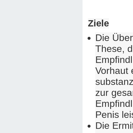
Ziele
Die Über
These, d
Empfindl
Vorhaut 
substanz
zur ges
Empfindl
Penis lei
Die Ermi