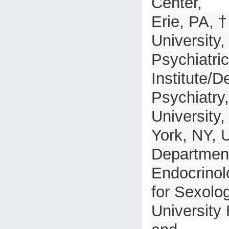
Center,
Erie, PA, †
University
Psychiatric
Institute/D
Psychiatry
University
York, NY, 
Department
Endocrinol
for Sexolo
University 