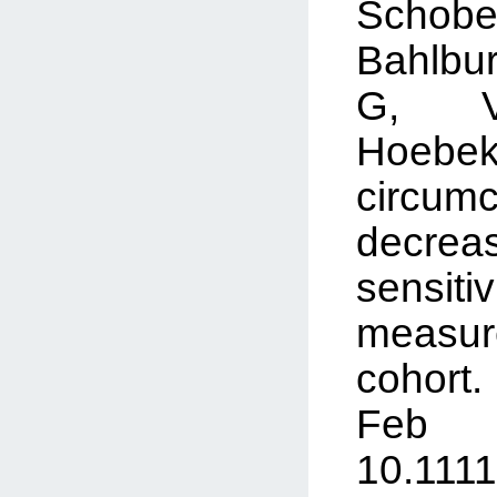
Schobe
Bahlbu
G, Vl
Hoebe
circumc
decre
sens
measur
cohort.
Feb
10.1111