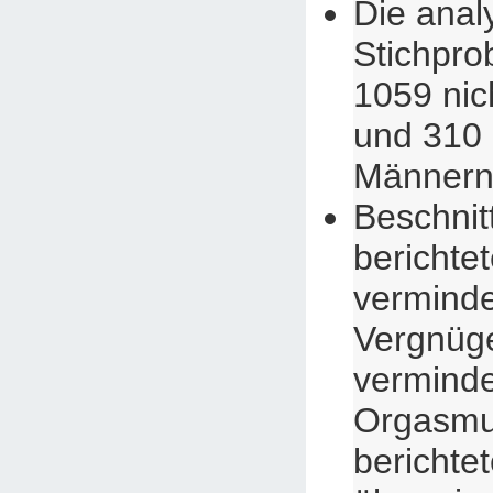
Die anal
Stichpro
1059 nic
und 310 
Männern
Beschni
berichte
verminde
Vergnüge
verminde
Orgasmus
berichte