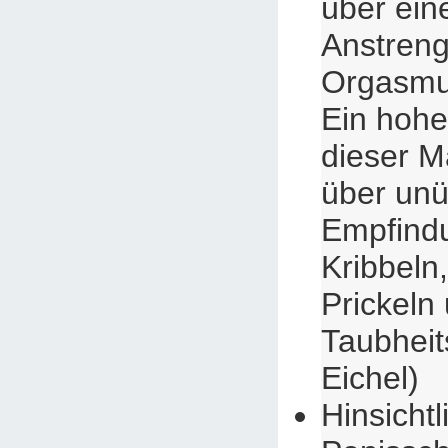
über ein
Anstren
Orgasmus
Ein hohe
dieser M
über unü
Empfind
Kribbeln
Prickeln
Taubheit
Eichel)
Hinsichtl