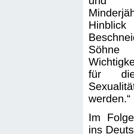
und
Minder
Hinbli
Beschne
Söhne
Wichtigke
für di
Sexualit
werden.“
Im Folg
ins Deuts