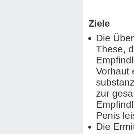
Ziele
Die Über
These, d
Empfindl
Vorhaut 
substanz
zur ges
Empfindl
Penis lei
Die Ermi