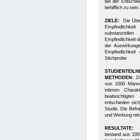
bei der Entsche
behilflich zu sein.
ZIELE:
Die Über
Empfindlichk
substanziell
Empfindlichkeit d
der Auswirkung
Empfindlichkei
Stichprobe
STUDIEN
METHODEN:
Di
von 1000 Männe
intimen Chara
beabsichtigte
entschieden sich
Studie. Die Befr
und Werbung rekru
RESULTATE:
bestand aus 1059