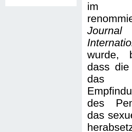
im
renomm
Journal
Internati
wurde, b
dass die
das
Empfind
des Peni
das sexu
herabse