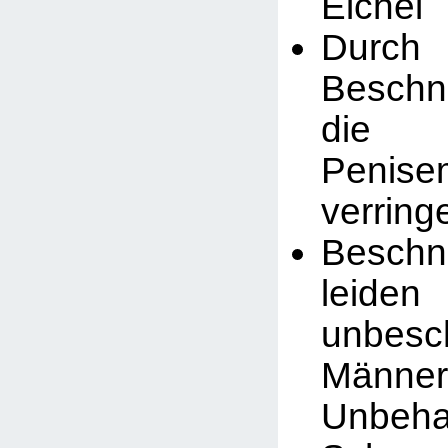
Eichel
Dur
Besch
die
Penisem
verringe
Beschn
leiden
unbesc
Männ
Unbeha