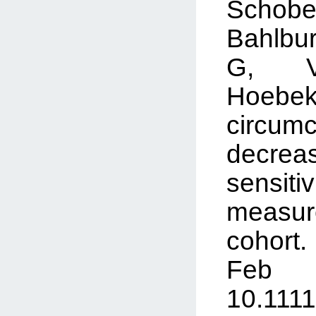
Schobe
Bahlbu
G, Vl
Hoebe
circumc
decre
sens
measur
cohort.
Feb
10.1111