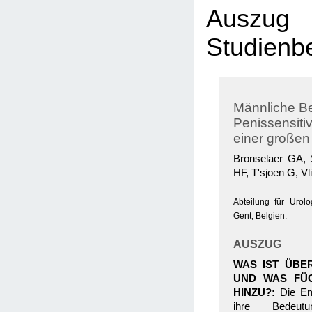
Aus
Studienbe
Männliche Be
Penissensiti
einer großen
Bronselaer GA,
HF, T'sjoen G, V
Abteilung für Urolo
Gent, Belgien.
AUSZUG
WAS IST ÜBE
UND WAS FÜG
HINZU?:
Die Em
ihre Bedeu