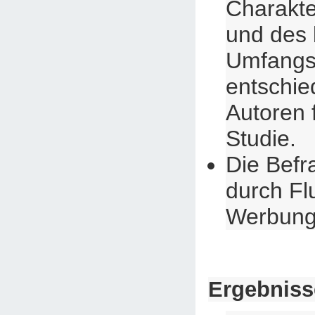
Charakte
und des 
Umfangs 
entschie
Autoren 
Studie.
Die Befr
durch Fl
Werbung 
Ergebniss