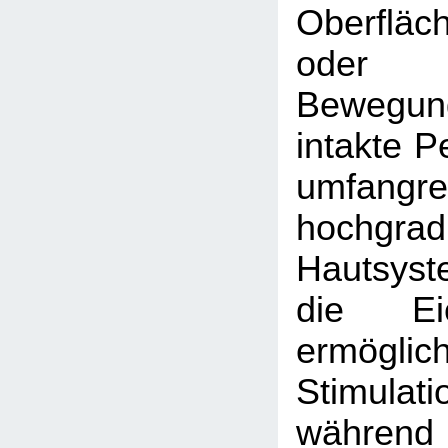
Oberfläc
oder
Beweg
intakte P
umfang
hochgrad
Hautsys
die Eic
ermöglich
Stimulati
während