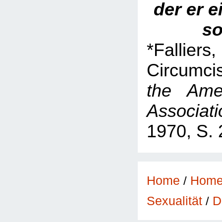
der er e
so
*Fall
Circumci
the Ame
Associati
1970, S. 
Home
/
Hom
D
Sexualität
/