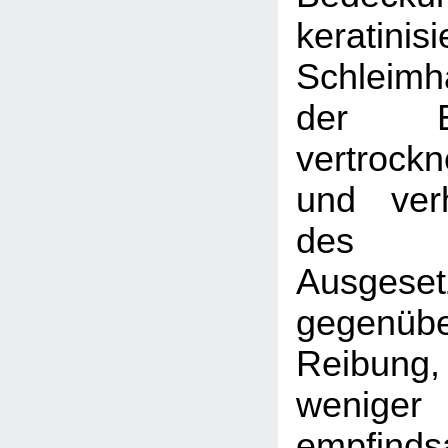
kerati
Schleimh
der E
vertrock
und verh
des p
Ausgeset
gegenüb
Reibung, 
wenig
empfind