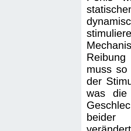
statisch
dynamis
stimulier
Mechani
Reibung 
muss so 
der Stimu
was die
Geschlec
beide
veränder