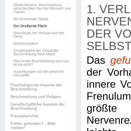
1. VER
Studie beweist: Beschneidung
verschlechtert Sex bei Männern und
Frauen
NERVE
Die Bronselaer Studie
Der Dreifache Fluch
DER V
Neurologie der Vorhaut und des
Penis
SELBS
Berührungstest
Enzyklopädie der Sexualität:
Beschneidung beim Mann
Das
gef
Was ist die Beschneidung und was
ist sie nicht?
der Vorha
Auswirkungen auf die weibliche
Sexualität
innere V
Psychologische Aspekte der
Beschneidung
Frenulum
Beschneidung und Religion
Gesellschaftliche Aspekte der
größte
Beschneidung
Presseberichte
Nervenr
Fehler gefunden? - Bitte
melden!