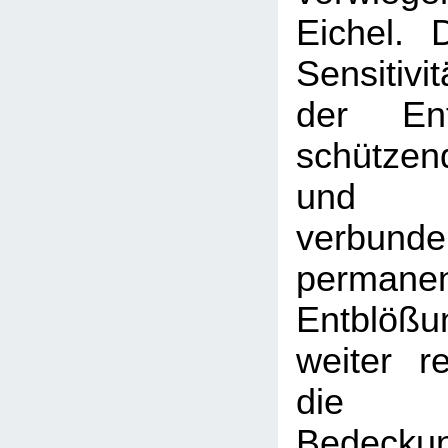
Eichel. D
Sensitivit
der Ent
schütze
und d
verbund
permane
Entblößu
weiter r
die s
Bedeckun