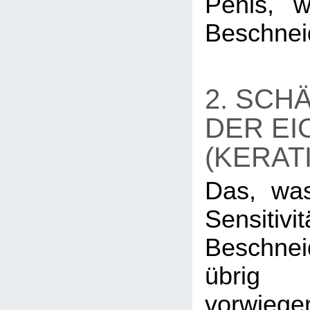
Penis, w
Beschnei
2. SCH
DER EI
(KERAT
Das, wa
Sensitiv
Beschn
übrig b
vorwie