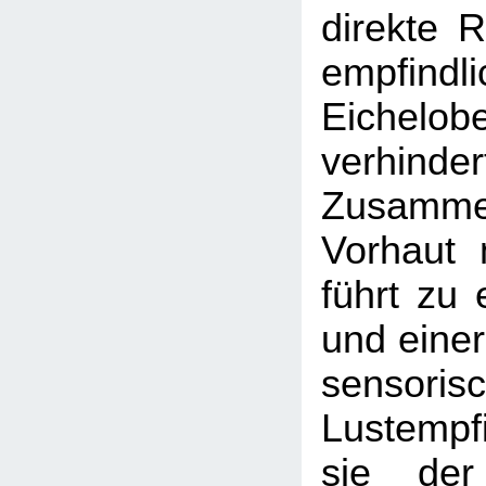
direkte 
empfindl
Eichelobe
verhind
Zusamm
Vorhaut 
führt zu
und einer
sensoris
Lustempf
sie der