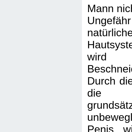
Mann nic
Ungefä
natürlich
Hautsyst
wird 
Beschnei
Durch die
die P
grundsätz
unbeweg
Penis w