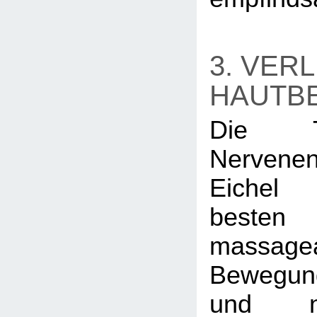
3. VER
HAUTB
Die T
Nervene
Eichel
best
massagea
Bewegung
und n