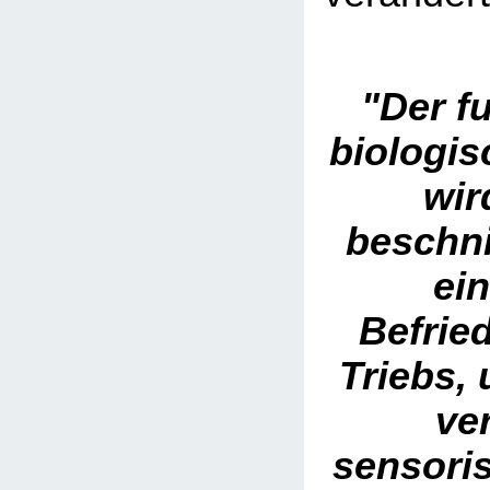
"Der f
biologis
wir
beschn
ein
Befrie
Triebs, 
ve
sensoris