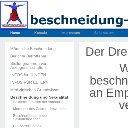
Home
Kontakt
Impressum
Seitenbaum
Der Dre
Männliche Beschneidung
Berichte Betroffener
Stellungnahmen von
W
Ärztegesellschaften
INFOS für JUNGEN
beschn
INFOS FÜR ELTERN
an Emp
Medizinisches Grundwissen
Beschneidung und Sexualität
v
Sexuelle Funktion der Vorhaut
Mechanik des Geschlechtsverkehrs
Beschneidung mindert
Sexualempfinden
Die Sorrells Studie