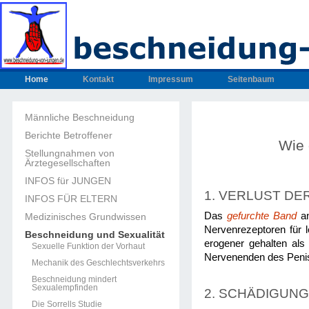
Home
Kontakt
Impressum
Seitenbaum
Männliche Beschneidung
Berichte Betroffener
Wie 
Stellungnahmen von
Ärztegesellschaften
INFOS für JUNGEN
1. VERLUST D
INFOS FÜR ELTERN
Das
gefurchte Band
an
Medizinisches Grundwissen
Nervenrezeptoren für 
Beschneidung und Sexualität
erogener gehalten als 
Sexuelle Funktion der Vorhaut
Nervenenden des Penis,
Mechanik des Geschlechtsverkehrs
Beschneidung mindert
Sexualempfinden
2. SCHÄDIGUNG
Die Sorrells Studie