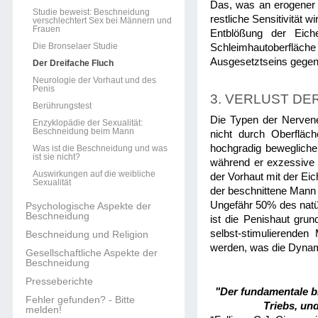
Das, was an erogener S
Studie beweist: Beschneidung
restliche Sensitivität
verschlechtert Sex bei Männern und
Frauen
Entblößung der Eiche
Die Bronselaer Studie
Schleimhautoberfläc
Ausgesetztseins gegen
Der Dreifache Fluch
Neurologie der Vorhaut und des
Penis
3. VERLUST D
Berührungstest
Die Typen der Nerven
Enzyklopädie der Sexualität:
Beschneidung beim Mann
nicht durch Oberfläc
hochgradig beweglichen
Was ist die Beschneidung und was
ist sie nicht?
während er exzessive 
Auswirkungen auf die weibliche
der Vorhaut mit der Ei
Sexualität
der beschnittene Mann 
Ungefähr 50% des natür
Psychologische Aspekte der
Beschneidung
ist die Penishaut gru
selbst-stimulierende
Beschneidung und Religion
werden, was die Dynam
Gesellschaftliche Aspekte der
Beschneidung
Presseberichte
"Der fundamentale bi
Fehler gefunden? - Bitte
Triebs, und
melden!