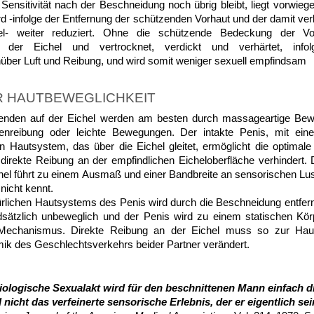
ensitivität nach der Beschneidung noch übrig bleibt, liegt vorwiege
 wird -infolge der Entfernung der schützenden Vorhaut und der damit 
l- weiter reduziert. Ohne die schützende Bedeckung der Vorh
he der Eichel und vertrocknet, verdickt und verhärtet, inf
über Luft und Reibung, und wird somit weniger sexuell empfindsam
ER HAUTBEWEGLICHKEIT
enden auf der Eichel werden am besten durch massageartige Bewe
henreibung oder leichte Bewegungen. Der intakte Penis, mit ei
 Hautsystem, das über die Eichel gleitet, ermöglicht die optimale 
direkte Reibung an der empfindlichen Eicheloberfläche verhindert
chel führt zu einem Ausmaß und einer Bandbreite an sensorischen Lu
nicht kennt.
lichen Hautsystems des Penis wird durch die Beschneidung entfern
ndsätzlich unbeweglich und der Penis wird zu einem statischen K
n Mechanismus. Direkte Reibung an der Eichel muss so zur Haup
ik des Geschlechtsverkehrs beider Partner verändert.
ologische Sexualakt wird für den beschnittenen Mann einfach d
 nicht das verfeinerte sensorische Erlebnis, der er eigentlich sein