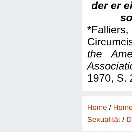
der er e
so
*Fall
Circumci
the Ame
Associati
1970, S. 
Home
/
Hom
D
Sexualität
/