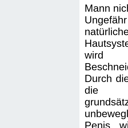
Mann nic
Ungefä
natürlich
Hautsyst
wird 
Beschnei
Durch die
die P
grundsätz
unbeweg
Penis w