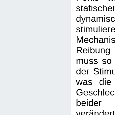
statisch
dynamis
stimulier
Mechani
Reibung 
muss so 
der Stimu
was die
Geschlec
beide
veränder