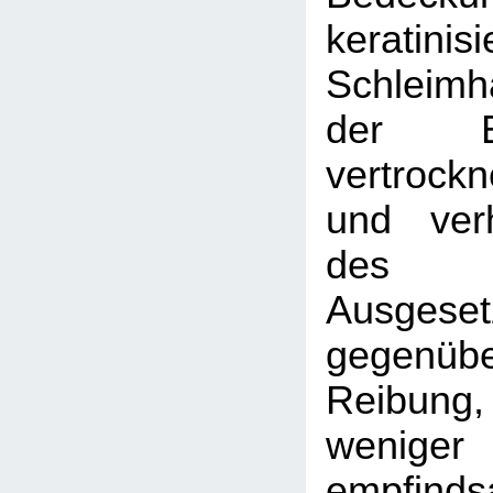
kerati
Schleimh
der E
vertrock
und verh
des p
Ausgeset
gegenüb
Reibung, 
wenig
empfind