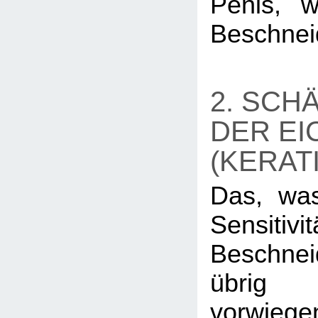
Penis, w
Beschnei
2. SCH
DER EI
(KERAT
Das, wa
Sensitiv
Beschn
übrig b
vorwie