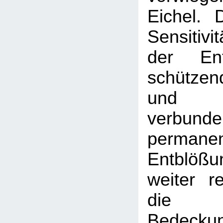
Eichel. D
Sensitivit
der Ent
schütze
und d
verbund
permane
Entblößu
weiter r
die s
Bedeckun