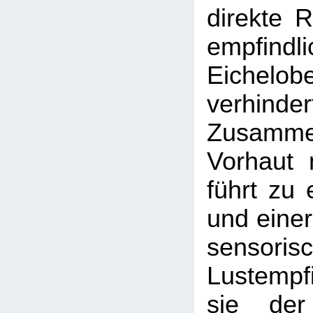
direkte 
empfindl
Eichelobe
verhind
Zusamm
Vorhaut 
führt zu
und einer
sensoris
Lustempf
sie der