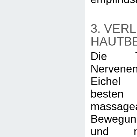
3. VER
HAUTB
Die T
Nervene
Eichel
best
massagea
Bewegung
und n