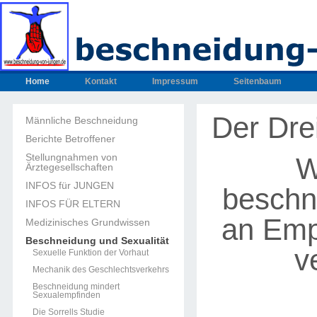
Home
Kontakt
Impressum
Seitenbaum
Der Dre
Männliche Beschneidung
Berichte Betroffener
Stellungnahmen von
W
Ärztegesellschaften
INFOS für JUNGEN
beschn
INFOS FÜR ELTERN
an Emp
Medizinisches Grundwissen
Beschneidung und Sexualität
v
Sexuelle Funktion der Vorhaut
Mechanik des Geschlechtsverkehrs
Beschneidung mindert
Sexualempfinden
Die Sorrells Studie