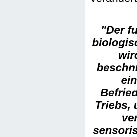
"Der f
biologis
wir
beschn
ein
Befrie
Triebs, 
ve
sensoris