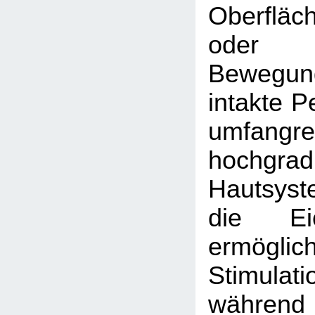
Oberfläc
oder
Beweg
intakte P
umfang
hochgrad
Hautsys
die Eic
ermöglich
Stimulati
während