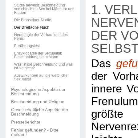
1. VER
Studie beweist: Beschneidung
verschlechtert Sex bei Männern und
Frauen
NERVE
Die Bronselaer Studie
Der Dreifache Fluch
DER V
Neurologie der Vorhaut und des
Penis
SELBS
Berührungstest
Enzyklopädie der Sexualität:
Beschneidung beim Mann
Das
gef
Was ist die Beschneidung und was
ist sie nicht?
der Vorha
Auswirkungen auf die weibliche
Sexualität
innere V
Psychologische Aspekte der
Beschneidung
Frenulum
Beschneidung und Religion
Gesellschaftliche Aspekte der
größte
Beschneidung
Presseberichte
Nervenr
Fehler gefunden? - Bitte
melden!