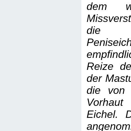
dem wei
Missvers
die be
Peniseich
empfindl
Reize de
der Mastu
die von 
Vorhaut
Eichel. 
angen