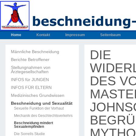
Home
Kontakt
Impressum
Seitenbaum
DIE
Männliche Beschneidung
Berichte Betroffener
WIDER
Stellungnahmen von
Ärztegesellschaften
DES V
INFOS für JUNGEN
INFOS FÜR ELTERN
MASTE
Medizinisches Grundwissen
JOHNS
Beschneidung und Sexualität
Sexuelle Funktion der Vorhaut
BEGRÜ
Mechanik des Geschlechtsverkehrs
Beschneidung mindert
Sexualempfinden
MYTHOS
Die Sorrells Studie