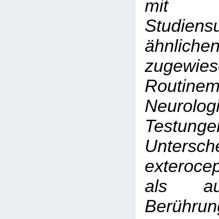
mit be
Studiens
ähnlic
zugewies
Routinem
Neurolog
Testung
Untersch
exteroc
als au
Berühru