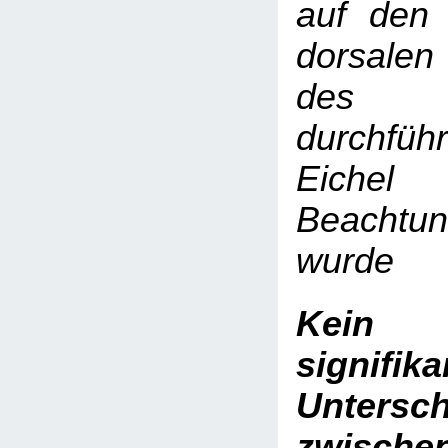
auf den 
dorsale
des Pe
durchfü
Eichel
Beachtu
wurde
Kein 
signifika
Untersc
zwis