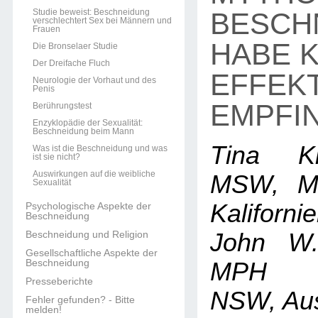
Studie beweist: Beschneidung
BESCH
verschlechtert Sex bei Männern und
Frauen
HABE 
Die Bronselaer Studie
Der Dreifache Fluch
EFFEKT
Neurologie der Vorhaut und des
Penis
EMPFIN
Berührungstest
Enzyklopädie der Sexualität:
Beschneidung beim Mann
Tina K
Was ist die Beschneidung und was
ist sie nicht?
Auswirkungen auf die weibliche
MSW, MP
Sexualität
Kaliforni
Psychologische Aspekte der
Beschneidung
Beschneidung und Religion
John W.
Gesellschaftliche Aspekte der
Beschneidung
MPH (M
Presseberichte
NSW, Aust
Fehler gefunden? - Bitte
melden!