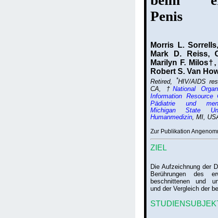
beim er
Penis
Morris L. Sorrell
Mark D. Reiss, C
Marilyn F. Milos†
Robert S. Van Ho
*
Retired,
HIV/AIDS res
CA, †
National Organ
Information Resource 
Pädiatrie und mens
Michigan State Uni
Humanmedizin
, MI, US
Zur Publikation Angeno
ZIEL
Die Aufzeichnung der Dr
Berührungen des er
beschnittenen und un
und der Vergleich der b
STUDIENSUBJEK