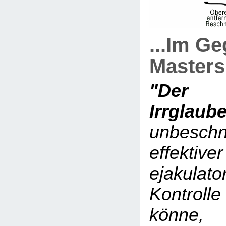
...Im G
Master
"Der 
Irrglau
unbesch
effektiver
ejakulato
Kontrol
könne