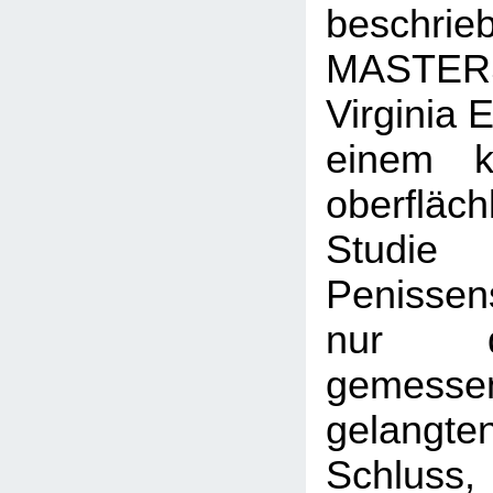
beschrie
MASTER
Virginia
einem k
oberflä
Studi
Penissens
nur d
gemesse
gelang
Schluss,