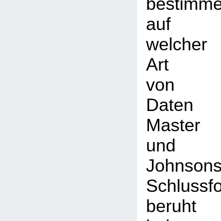
bestimm
auf
welcher
Art
von
Daten
Master
und
Johnson
Schlussf
beruht