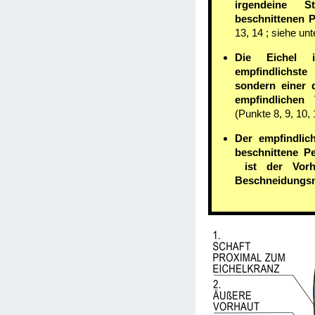
irgendeine 
beschnittenen 
13, 14 ; siehe unt
Die Eichel 
empfindlichste
sondern einer 
empfindlichen 
(Punkte 8, 9, 10, 
Der empfindlich
beschnittene Pe
ist der Vorh
Beschneidungs