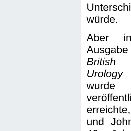
Untersch
würde.
Aber in
Ausgab
British
Urology 
wurde 
veröffent
erreicht
und Joh