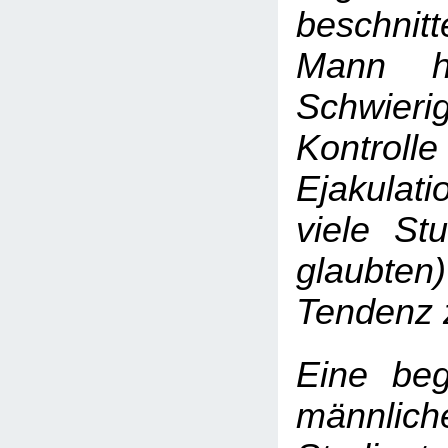
beschnit
Mann
Schwierig
Kontr
Ejakula
viele Stu
glaubten)
Tendenz 
Eine beg
männlich