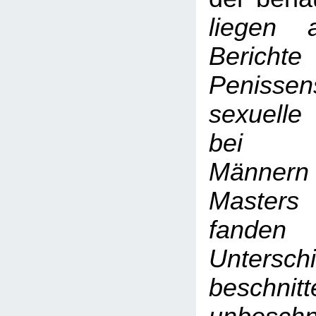
liegen a
Berichte
Penissens
sexuelle
bei be
Männern 
Masters
fande
Untersc
beschn