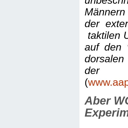
unbeschn
Männern
der exte
taktilen 
auf den 
dorsale
der 
(
www.aap.
Aber WO
Experi