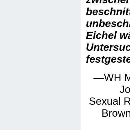
beschnit
unbesch
Eichel w
Untersu
festgeste
—WH Ma
J
Sexual R
Brown