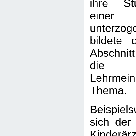
ihre St
einer 
unterz
bildete d
Abschnitt
die h
Lehrmein
Thema.
Beispiels
sich der
Kinderär