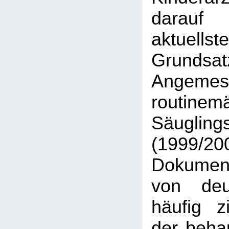
darauf
aktuellst
Grundsat
Angemes
routinem
Säugling
(1999/
Dokumen
von deu
häufig zi
der beha