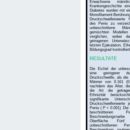
Erwachsene männlic
Krankengeschichte ein
Diabetes wurden mit e
Monofilament-Berührung
Druckschwellenwerte f
des Penis zu verzeic
unbeschnittene Mä
gemischten Modellen 
verglichen, wobei d
getragenen Unterwäsc
letzten Ejakulation, Eth
Bildungsgrad kontrollier
RESULTATE
Die Eichel der unbesc
eine geringerer dur
Druckschwelle, als die 
Männer von 0.161 (
nachdem das Alter, di
die Art die getrag
Ethnizität berücksi
signifikante Untersc
Druckschwellenwerte 
Penis (
P
< 0.001). Die 
beschnittenen
Beschneidungsnarb
Oberfläche. Fün
unbeschnittenen P
Beschneidung routine