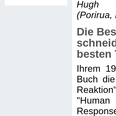
Hugh 
(Porirua,
Die Be
schnei
besten T
Ihrem 19
Buch die
Reakti
"Huma
Response