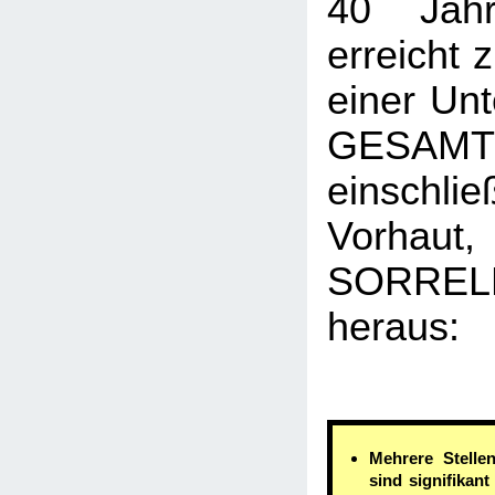
40 Jahr
erreicht 
einer Un
GESAM
einschl
Vorha
SORR
heraus:
Mehrere Stelle
sind signifikan