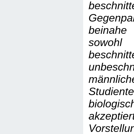
beschnitt
Gegen
beinahe
sow
beschnit
unbeschn
männlich
Studient
biolog
akzep
Vorstellu