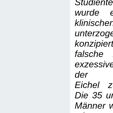
Studient
wurde e
klinisch
unterzo
konzipi
falsche
exzessive
der be
Eichel z
Die 35 u
Männer w