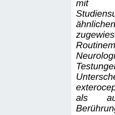
mit be
Studiens
ähnlic
zugewies
Routinem
Neurolog
Testung
Untersch
exteroc
als au
Berühru