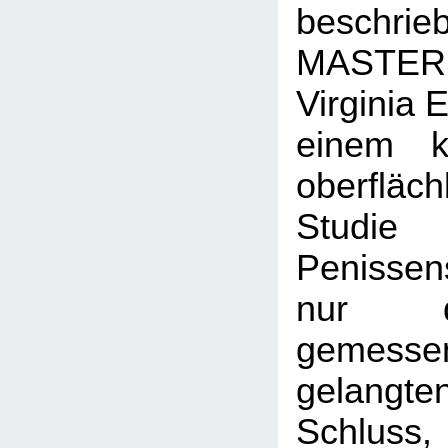
beschrie
MASTER
Virginia
einem k
oberflä
Studi
Penissens
nur d
gemesse
gelang
Schluss,