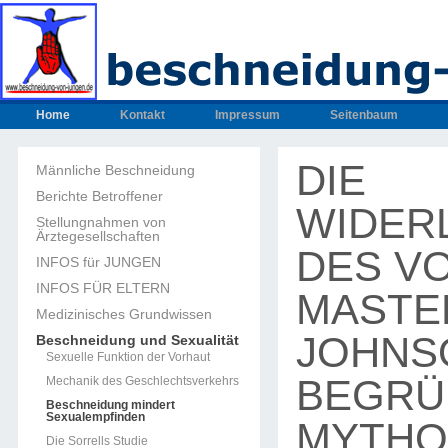
Home
Kontakt
Impressum
Seitenbaum
DIE
Männliche Beschneidung
Berichte Betroffener
WIDER
Stellungnahmen von
Ärztegesellschaften
DES V
INFOS für JUNGEN
INFOS FÜR ELTERN
MASTE
Medizinisches Grundwissen
JOHNS
Beschneidung und Sexualität
Sexuelle Funktion der Vorhaut
BEGRÜ
Mechanik des Geschlechtsverkehrs
Beschneidung mindert
Sexualempfinden
MYTHOS
Die Sorrells Studie