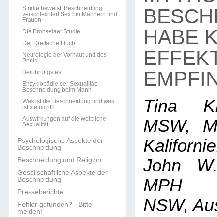
Studie beweist: Beschneidung
BESCH
verschlechtert Sex bei Männern und
Frauen
HABE 
Die Bronselaer Studie
Der Dreifache Fluch
EFFEKT
Neurologie der Vorhaut und des
Penis
EMPFIN
Berührungstest
Enzyklopädie der Sexualität:
Beschneidung beim Mann
Tina K
Was ist die Beschneidung und was
ist sie nicht?
Auswirkungen auf die weibliche
MSW, MP
Sexualität
Kaliforni
Psychologische Aspekte der
Beschneidung
Beschneidung und Religion
John W.
Gesellschaftliche Aspekte der
Beschneidung
MPH (M
Presseberichte
NSW, Aust
Fehler gefunden? - Bitte
melden!