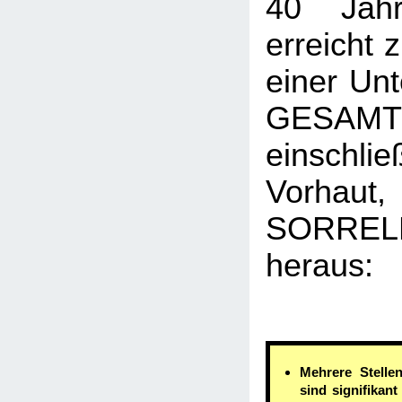
40 Jahr
erreicht 
einer Un
GESAM
einschl
Vorha
SORR
heraus:
Mehrere Stelle
sind signifikan