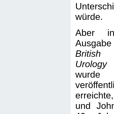
Untersch
würde.
Aber in
Ausgab
British
Urology 
wurde 
veröffent
erreicht
und Joh