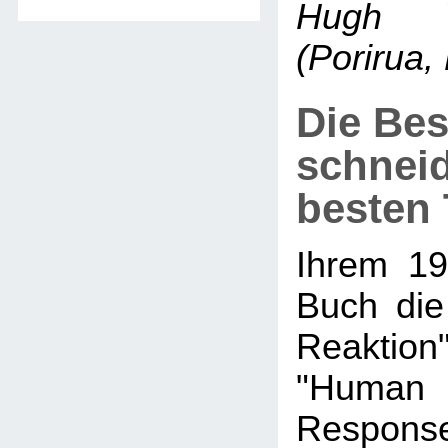
Hugh 
(Porirua,
Die Be
schnei
besten T
Ihrem 19
Buch die
Reakti
"Huma
Response