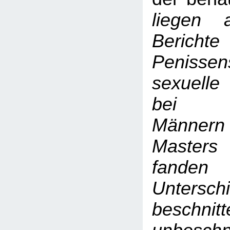
liegen a
Berichte
Penissens
sexuelle
bei be
Männern 
Masters
fande
Untersc
beschn