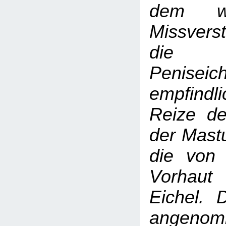
dem wei
Missvers
die be
Peniseich
empfindl
Reize de
der Mastu
die von 
Vorhaut
Eichel. 
angen