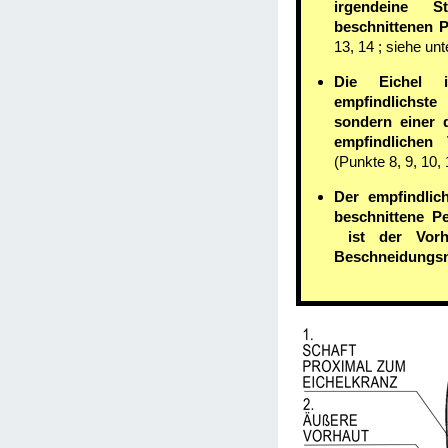
irgendeine 
beschnittenen 
13, 14 ; siehe unt
Die Eichel 
empfindlichste
sondern einer 
empfindlichen 
(Punkte 8, 9, 10, 
Der empfindlich
beschnittene Pe
ist der Vorh
Beschneidungs