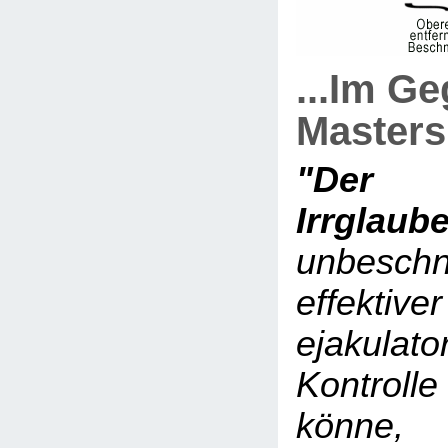
...Im G
Master
"Der 
Irrglau
unbesch
effektiver
ejakulato
Kontrol
könne