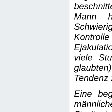
beschnit
Mann
Schwierig
Kontr
Ejakula
viele Stu
glaubten)
Tendenz 
Eine beg
männlich