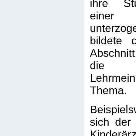
ihre St
einer 
unterz
bildete d
Abschnitt
die h
Lehrmein
Thema.
Beispiels
sich der
Kinderär