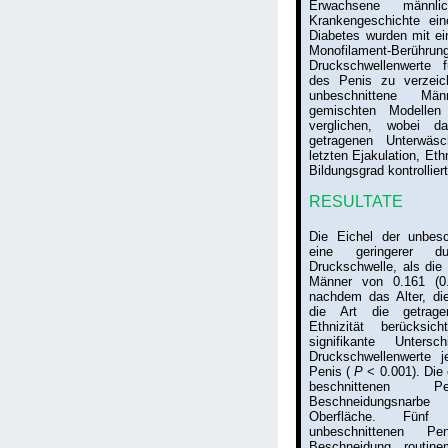
Erwachsene männlic
Krankengeschichte ein
Diabetes wurden mit e
Monofilament-Berührung
Druckschwellenwerte f
des Penis zu verzeic
unbeschnittene Mä
gemischten Modellen 
verglichen, wobei d
getragenen Unterwäsc
letzten Ejakulation, Eth
Bildungsgrad kontrollier
RESULTATE
Die Eichel der unbesc
eine geringerer dur
Druckschwelle, als die 
Männer von 0.161 (
nachdem das Alter, di
die Art die getrag
Ethnizität berücksi
signifikante Untersc
Druckschwellenwerte 
Penis (
P
< 0.001). Die 
beschnittenen
Beschneidungsnarb
Oberfläche. Fün
unbeschnittenen P
Beschneidung routine