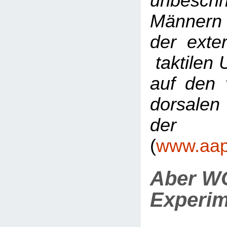
unbeschn
Männern
der exte
taktilen 
auf den 
dorsale
der 
(
www.aap.
Aber WO
Experi