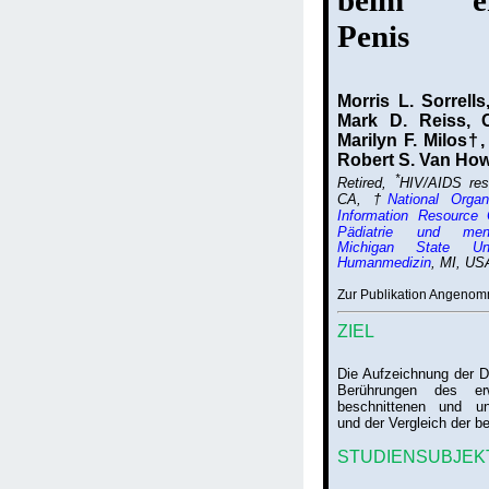
beim er
Penis
Morris L. Sorrell
Mark D. Reiss, C
Marilyn F. Milos†
Robert S. Van Ho
*
Retired,
HIV/AIDS res
CA, †
National Organ
Information Resource 
Pädiatrie und mens
Michigan State Uni
Humanmedizin
, MI, US
Zur Publikation Angeno
ZIEL
Die Aufzeichnung der Dr
Berührungen des er
beschnittenen und un
und der Vergleich der b
STUDIENSUBJEK