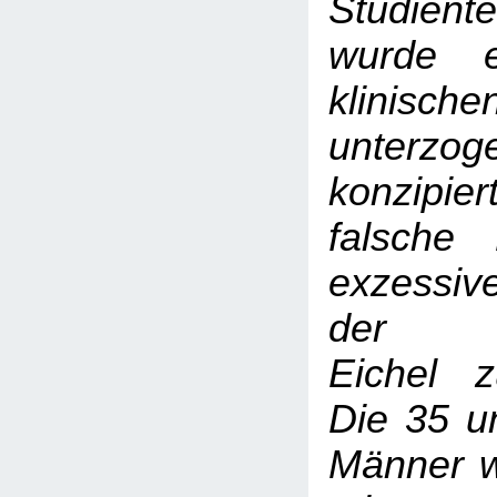
Studient
wurde e
klinisch
unterzo
konzipi
falsche
exzessive
der be
Eichel z
Die 35 u
Männer w