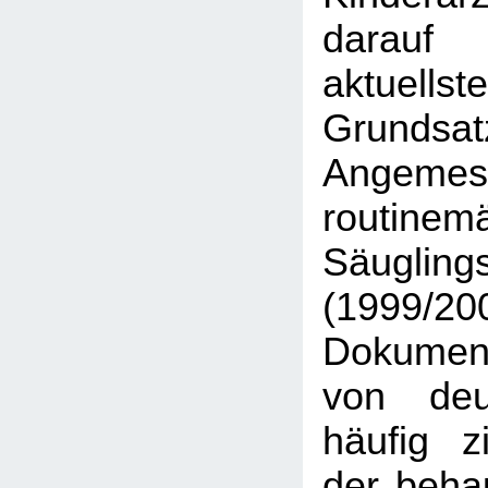
darauf
aktuellst
Grundsat
Angemes
routinem
Säugling
(1999/
Dokumen
von deu
häufig zi
der beha