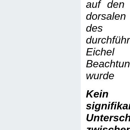
auf den 
dorsale
des Pe
durchfü
Eichel
Beachtu
wurde
Kein 
signifika
Untersc
zwis