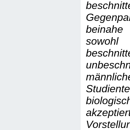
beschnitt
Gegen
beinahe
sow
beschnit
unbeschn
männlich
Studient
biolog
akzep
Vorstellu