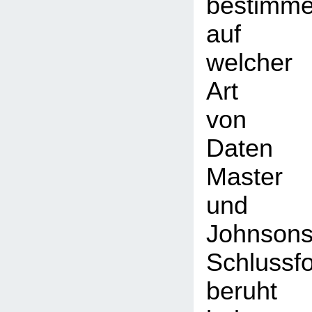
bestimm
auf
welcher
Art
von
Daten
Master
und
Johnson
Schlussf
beruht