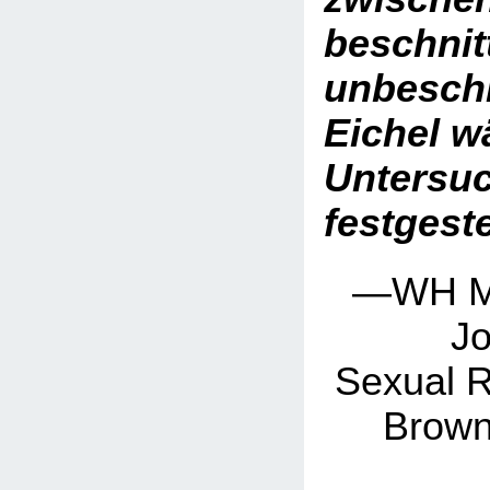
beschnit
unbesch
Eichel w
Untersu
festgeste
—WH Ma
J
Sexual R
Brown