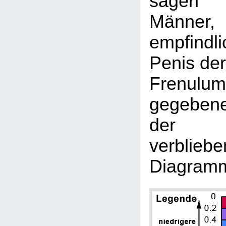
sagen b
Männer
empfindli
Penis der
Frenulu
gegeben
der Be
verblieb
Diagram