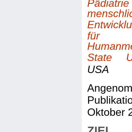
Pädia
menschli
Entwickl
für
Humanme
State Un
USA
Angen
Publika
Oktober 
ZIEL