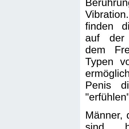
Berüh
Vibrati
finden d
auf der
dem Fre
Typen v
ermögli
Penis d
"erfühlen"
Männer, d
sind, h