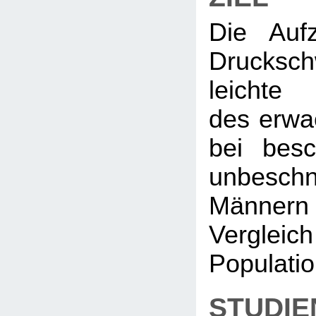
Die Auf
Drucksc
leichte
des erwa
bei besc
unbeschn
Männe
Verglei
Populati
STUDIE