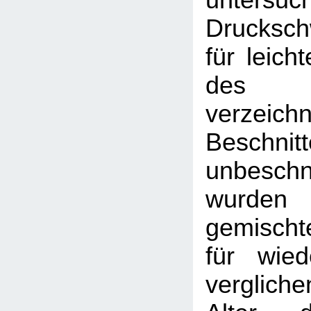
Drucksch
für leich
des 
verzeich
Beschn
unbeschn
wurde
gemisch
für wied
verglich