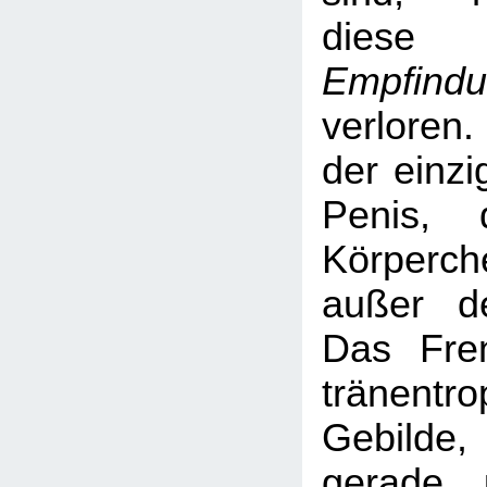
dies
Empfindu
verloren.
der einzi
Penis, 
Körperc
außer d
Das Fre
tränentro
Gebild
gerade 