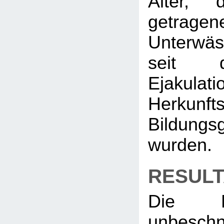
Alter, 
getragen
Unterwäs
seit d
Ejakulati
Herkun
Bildungsg
wurden.
RESULT
Die E
unbeschn