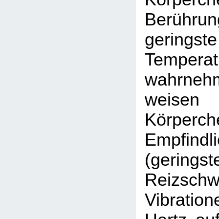
Berüh
geringste
Temperat
wahrn
weisen
Körperch
Empfindli
(geringst
Reizsc
Vibrati