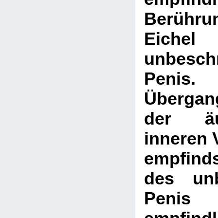
Berühru
Eic
unbesch
Pen
Übergan
der ä
inneren V
empfind
des unb
Pen