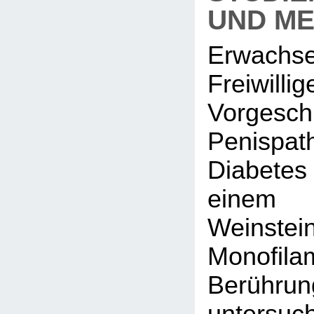
UND M
Erwachs
Freiwi
Vorgesc
Penispa
Diabete
einem
Weinstei
Monofila
Berührun
untersu