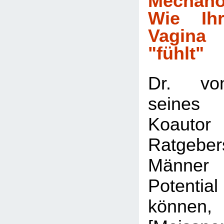
Mechano
Wie Ih
Vagina
"fühlt"
Dr. vo
seine
Koaut
Ratgeber
Männer 
Potential
können,