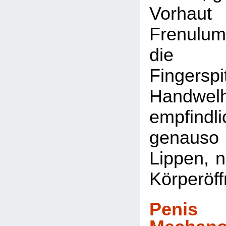
Vorha
Frenulum
die
Finger
Handw
empfind
genauso
Lippen, 
Körperöf
Penis