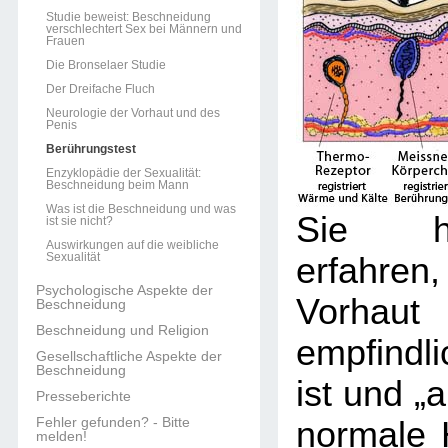
Studie beweist: Beschneidung
verschlechtert Sex bei Männern und
Frauen
Die Bronselaer Studie
Der Dreifache Fluch
Neurologie der Vorhaut und des
Penis
Berührungstest
Enzyklopädie der Sexualität:
Beschneidung beim Mann
Was ist die Beschneidung und was
Sie h
ist sie nicht?
Auswirkungen auf die weibliche
Sexualität
erfahre
Psychologische Aspekte der
Vorhaut
Beschneidung
Beschneidung und Religion
empfind
Gesellschaftliche Aspekte der
Beschneidung
ist und „a
Presseberichte
Fehler gefunden? - Bitte
normale 
melden!