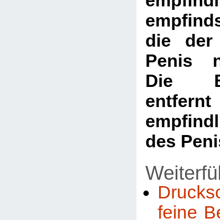
empfindl
empfinds
die der
Penis n
Die Be
entf
empfindl
des Peni
Weiterfü
Drucks
feine 