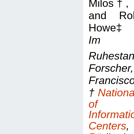
Milos†,
and Ro
Howe‡
Im
Ruhest
Forsc
Franc
†
Nationa
of Ci
Informa
Centers
,