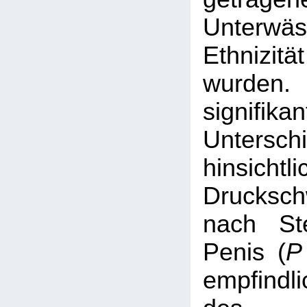
Unter
Ethnizitä
wurde
signifikan
Untersch
hinsic
Drucksch
nach St
Penis (
P
empfindl