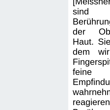
[Meissne
sind
Berührun
der Obe
Haut. Sie
dem wir
Fingers
feine "
Empfind
wahrn
reagiere