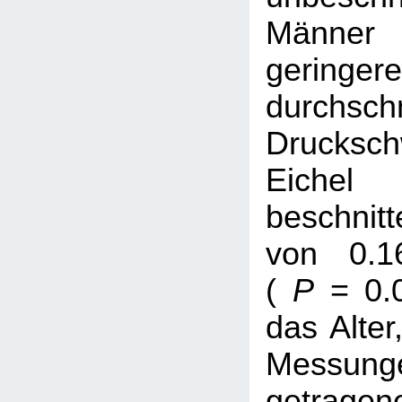
Männer
geringere
durchschn
Drucksch
Eic
beschni
von 0.1
(
P
= 0.
das Alter
Messunge
getragen