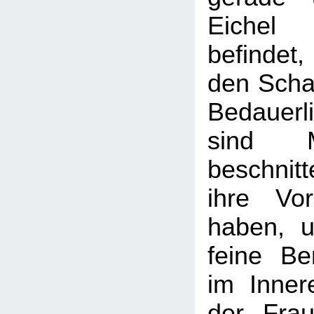
Eichel
befindet
den Schaf
Bedauerl
sind 
beschnit
ihre Vor
haben, u
feine Be
im Inner
der Frau