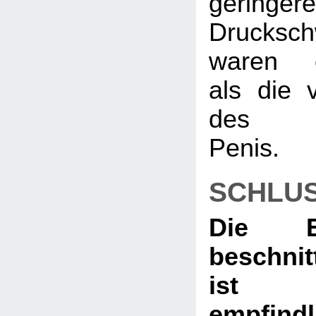
geringere
Drucksc
waren e
als die 
des be
Penis.
SCHLU
Die E
beschni
ist 
empfindli