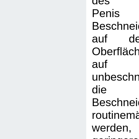
des be
Penis
Beschnei
auf de
Oberfläch
au
unbeschn
die b
Beschnei
routinem
werden,