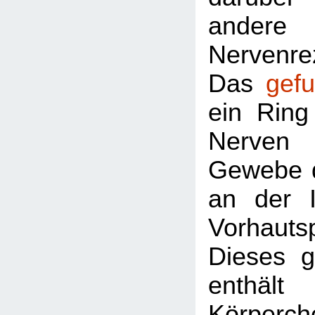
ander
Nervenre
Das
gef
ein Ring
Nerven 
Gewebe d
an der I
Vorhautsp
Dieses g
enthäl
Körperche