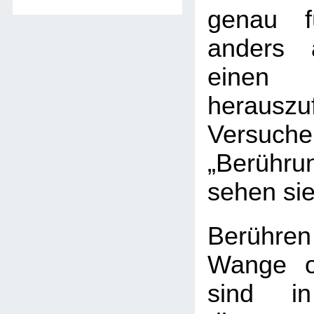
genau f
anders 
einen
herauszu
Versuc
„Berühr
sehen sie
Berühr
Wange o
sind i