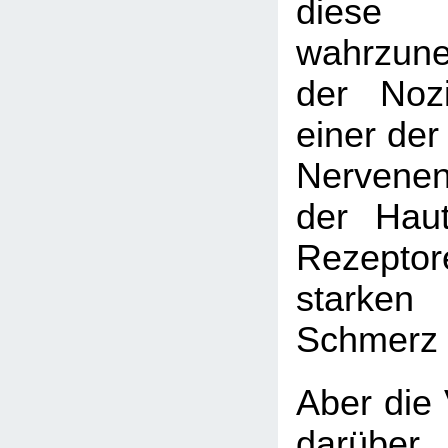
diese 
wahrzun
der Nozi
einer der
Nervene
der Haut
Rezept
starke
Schmerz 
Aber die 
darüber