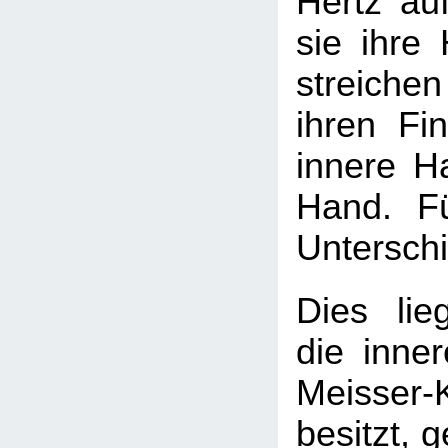
Hertz au
sie ihre
streichen
ihren Fi
innere Ha
Hand. F
Untersch
Dies lie
die inne
Meisser-
besitzt, 