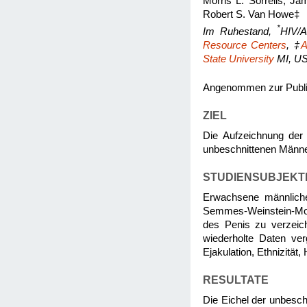
Morris L. Sorrells, J
Robert S. Van Howe‡
*
Im Ruhestand,
HIV/A
Resource Centers
, ‡
A
State University
MI, U
Angenommen zur Publi
ZIEL
Die Aufzeichnung der
unbeschnittenen Männer
STUDIENSUBJEKT
Erwachsene männliche 
Semmes-Weinstein-Mono
des Penis zu verzeic
wiederholte Daten ver
Ejakulation, Ethnizität
RESULTATE
Die Eichel der unbesch