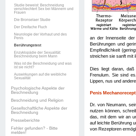
Studie beweist: Beschneidung
verschlechtert Sex bei Männern und
Frauen
Die Bronselaer Studie
Der Dreifache Fluch
Neurologie der Vorhaut und des
an der Innenseite der
Penis
Berührungen und geri
Berührungstest
Empfindlichkeit (gerin
Enzyklopädie der Sexualität:
streichen sie sanft mit
Beschneidung beim Mann
Was ist die Beschneidung und was
ist sie nicht?
Dies liegt daran, daß
Auswirkungen auf die weibliche
Frenulum. Sie sind es
Sexualität
Lippen, nus und andere
Psychologische Aspekte der
Beschneidung
Penis Mechanoreceptio
Beschneidung und Religion
Dr. von Neumann, sein
Gesellschaftliche Aspekte der
nutzen können, schrei
Beschneidung
das, mit dem wir an u
Presseberichte
auf leichte Berührung 
Fehler gefunden? - Bitte
von Rezeptoren ermögli
melden!