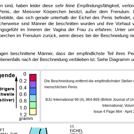
en sind, haben leider diese
sehr feine Empfindungsfähigkeit
, verlo
Penis, der Meissner Körperchen besitzt, außer dem Frenulum.
Gebilde, das sich gerade unterhalb der Eichel des Penis befindet,
licherweise sind Männer die beschnitten wurden und ihre Vorhaut 
gsgefühl im Inneren der Vagina der Frau zu erfahren. Unter um
rperchen im Frenulum zurück, wenn dieses bei der Beschneidung nic
n beschnittene Männer, dass der empfindlichste Teil ihres Pen
ebenenfalls nach der Beschneidung verblieben ist. Siehe Diagramm u
Die Beschneidung entfernt die empfindlichsten Stellen
menschlichen Penis.
BJU International 99 (4), 864-869 (British Journal of U
International, Vol
Issue 4 Page 864 - April