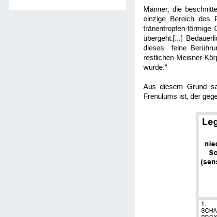
Männer, die beschnitt
einzige Bereich des 
tränentropfen-förmige 
übergeht.[...] Bedauer
dieses feine Berührun
restlichen Meisner-Kö
wurde.“
Aus diesem Grund sage
Frenulums ist, der geg