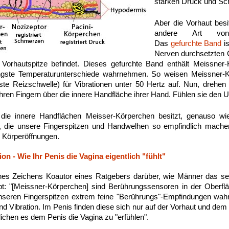
starken Druck und Sc
Aber die Vorhaut besi
andere Art von 
Das
gefurchte Band
is
Nerven durchsetzten 
 Vorhautspitze befindet. Dieses gefurchte Band enthält Meissner-K
ngste Temperaturunterschiede wahrnehmen. So weisen Meissner-K
gste Reizschwelle) für Vibrationen unter 50 Hertz auf. Nun, drehe
 ihren Fingern über die innere Handfläche ihrer Hand. Fühlen sie den 
 die innere Handflächen Meisser-Körperchen besitzt, genauso w
, die unsere Fingerspitzen und Handwelhen so empfindlich mach
 Körperöffnungen.
n - Wie Ihr Penis die Vagina eigentlich "fühlt"
es Zeichens Koautor eines Ratgebers darüber, wie Männer das sexu
bt: "[Meissner-Körperchen] sind Berührungssensoren in der Oberflä
nseren Fingerspitzen extrem feine "Berührungs"-Empfindungen wah
und Vibration. Im Penis finden diese sich nur auf der Vorhaut und de
chen es dem Penis die Vagina zu "erfühlen".