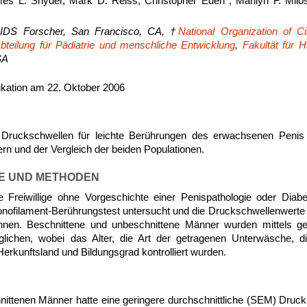
ames L. Snyder, Mark D. Reiss, Christopher Eden*, Marilyn F. Mi
IDS Forscher, San Francisco, CA, †
National Organization of Ci
bteilung für Pädiatrie und menschliche Entwicklung
,
Fakultät für
SA
kation am 22. Oktober 2006
 Druckschwellen für leichte Berührungen des erwachsenen Penis 
n und der Vergleich der beiden Populationen.
E UND METHODEN
Freiwillige ohne Vorgeschichte einer Penispathologie oder Dia
filament-Berührungstest untersucht und die Druckschwellenwerte f
hnen. Beschnittene und unbeschnittene Männer wurden mittels ge
glichen, wobei das Alter, die Art der getragenen Unterwäsche, die
, Herkunftsland und Bildungsgrad kontrolliert wurden.
nittenen Männer hatte eine geringere durchschnittliche (SEM) Drucks