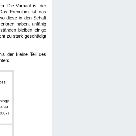
ren. Die Vorhaut ist der
 Das Frenulum ist das
 wo diese in den Schaft
verloren haben, unfähig
ständen bleiben einige
ht zu stark geschädigt
is der kleine Teil des
nten:
 des
rology
ume 99
 2007)