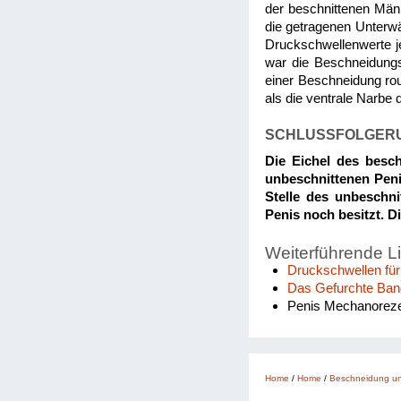
der beschnittenen Män
die getragenen Unterwäs
Druckschwellenwerte je
war die Beschneidungs
einer Beschneidung rou
als die ventrale Narbe
SCHLUSSFOLGER
Die Eichel des besch
unbeschnittenen Peni
Stelle des unbeschni
Penis noch besitzt. D
Weiterführende L
Druckschwellen für
Das Gefurchte Ban
Penis Mechanorezept
Home
/
Home
/
Beschneidung un