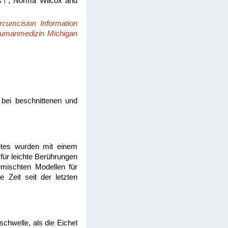
los†, Norma Wilcox and
rcumcision Information
 Humanmedizin
Michigan
bei beschnittenen und
betes wurden mit einem
ür leichte Berührungen
mischten Modellen für
 Zeit seit der letzten
chwelle, als die Eichel