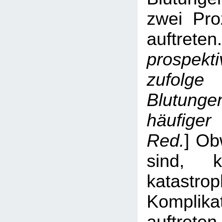
zwei Pro
auftreten.
prospek
zufol
Blutung
häufiger
Red.
] Ob
sind, 
katastrop
Komplika