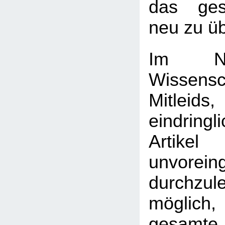
das ge
neu zu ü
Im N
Wissens
Mitleids,
eindringl
Artikel
unvorei
durchzule
möglich,
gesamte 