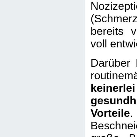
Nozizept
(Schmer
bereits 
voll entwi
Darüber 
routinem
keinerlei
gesundhe
Vorteile
.
Beschn