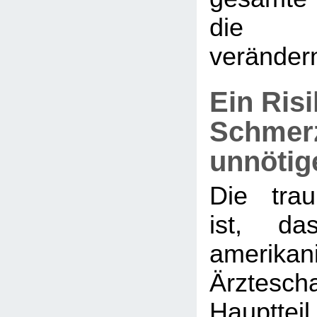
die Be
veränder
Ein Risi
Schmerz
unnötig
Die trau
ist, da
amerikan
Ärzte
Hauptt