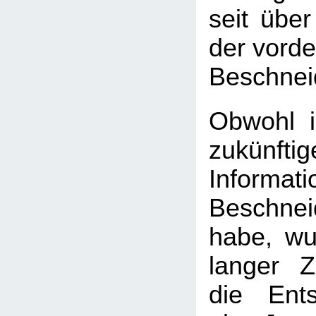
seit übe
der vorde
Beschnei
Obwohl i
zukünfti
Informat
Beschnei
habe, wu
langer Z
die Ent