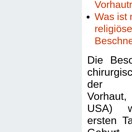
Vorhautr
Was ist 
religiös
Beschn
Die Besc
chirurgis
der m
Vorhaut
USA) w
ersten T