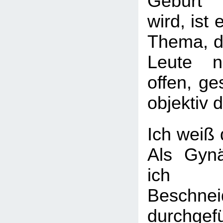
Geburt 
wird, ist
Thema, d
Leute nu
offen, g
objektiv d
Ich weiß 
Als Gynä
ich 
Beschne
durchgef