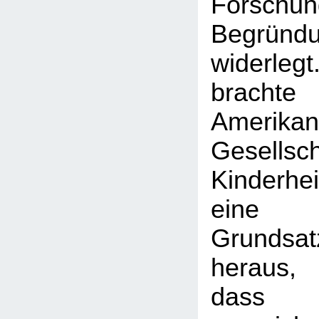
Forschu
Begründ
widerleg
brac
Amerikan
Gesell
Kinderh
eine
Grundsat
heraus,
das