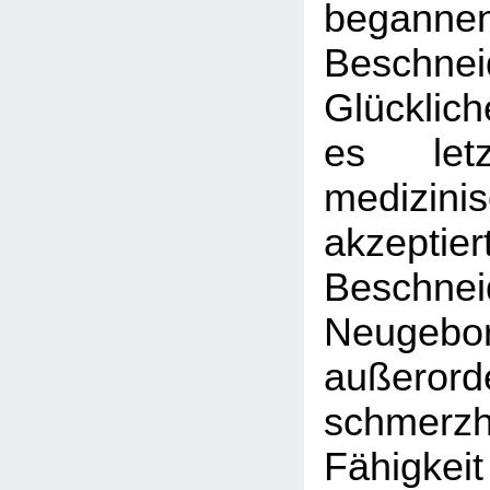
begann
Beschne
Glücklic
es letz
medizini
akzepti
Beschn
Neugebo
außerorde
schmerzha
Fähig