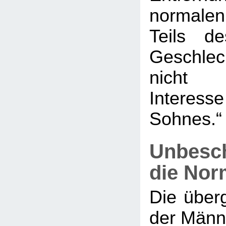
normale
Teils d
Geschlec
nicht
Inter
Sohnes.“
Unbesch
die Nor
Die über
der Männe