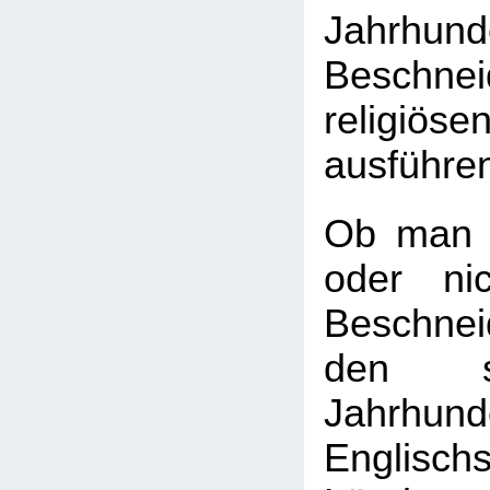
Jahrhu
Beschn
religiö
ausführe
Ob man 
oder ni
Beschnei
den s
Jahrhun
Englisch