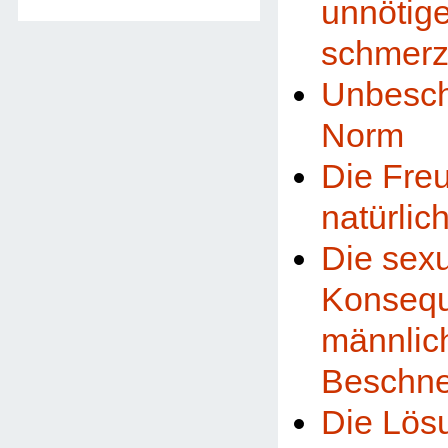
unnötig
schmerzh
Unbeschn
Norm
Die Fre
natürlic
Die sex
Konsequ
männlic
Beschne
Die Lös