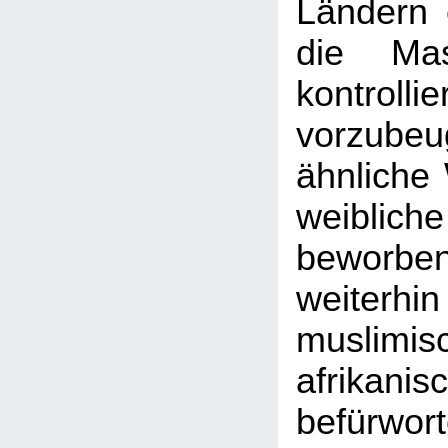
Ländern 
die Mas
kontrolli
vorzub
ähnliche 
weiblich
beworbe
weiterh
muslim
afrikani
befürwort