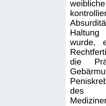
weibliche
kontroll
Absurd
Haltung
wurde, e
Rechtfe
die Prä
Gebärmu
Peniskr
des
Medizine