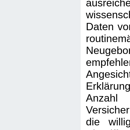
ausreich
wissensch
Daten vor
routinem
Neugebo
empfehl
Angesi
Erkläru
Anz
Versiche
die will