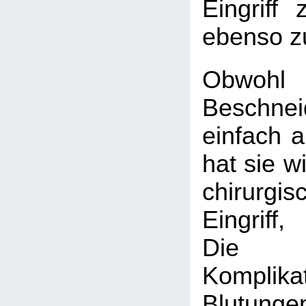
Eingriff 
ebenso z
Obw
Beschne
einfach a
hat sie w
chirurgis
Eingriff,
Die h
Kompli
Blutungen