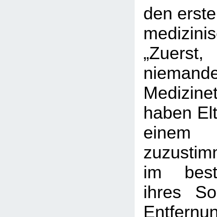
den erste
medizini
„Zuer
niemand
Medizinet
haben Elt
einem
zuzustim
im best
ihres So
Entfer