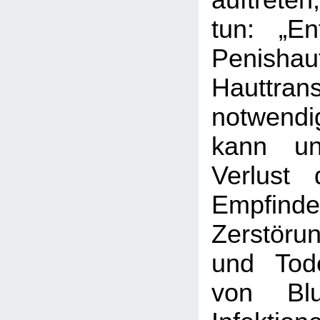
auftreten
tun: „En
Penisha
Hauttrans
notwen
kann u
Verlust 
Empfinde
Zerstöru
und Tode
von Blu