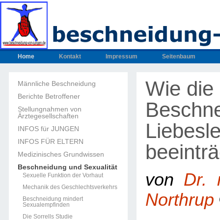
Home
Kontakt
Impressum
Seitenbaum
Wie die
Männliche Beschneidung
Berichte Betroffener
Beschne
Stellungnahmen von
Ärztegesellschaften
Liebesl
INFOS für JUNGEN
INFOS FÜR ELTERN
beeintr
Medizinisches Grundwissen
Beschneidung und Sexualität
von
Dr. 
Sexuelle Funktion der Vorhaut
Mechanik des Geschlechtsverkehrs
Northrup
Beschneidung mindert
Sexualempfinden
Die Sorrells Studie