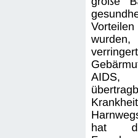
große B
gesundhei
Vorteile
wurd
verringer
Gebärmut
AIDS,
übertrag
Krank
Harnwegs
hat d