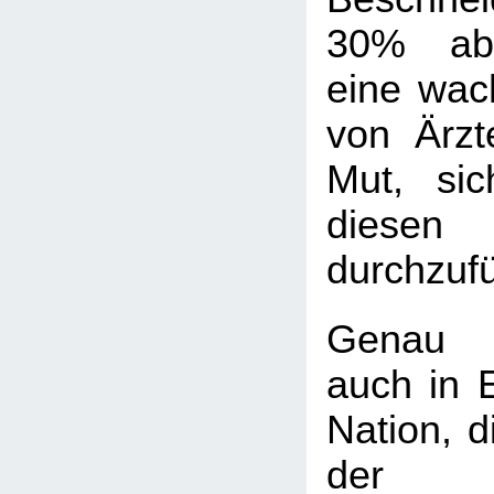
30% abg
eine wac
von Ärz
Mut, si
diese
durchzuf
Genau 
auch in 
Nation, d
der Be