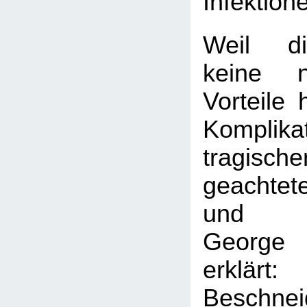
Infektion
Weil di
keine n
Vorteile 
Komplik
tragisc
geachte
und Ge
George
erklä
Beschnei