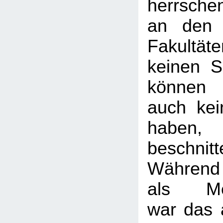
herrsch
an den 
Fakultät
keinen S
können 
auch ke
haben, 
beschni
Während
als Med
war das 