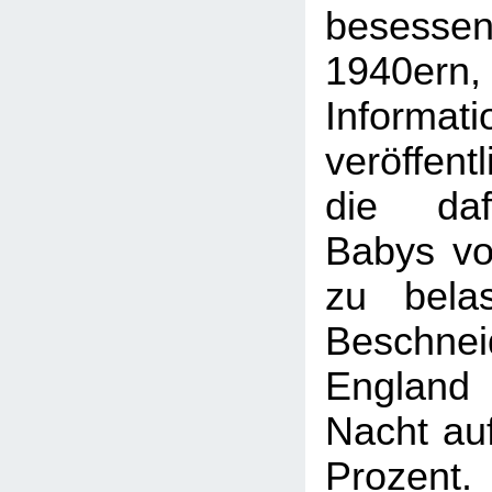
besesse
1940er
Informat
veröffen
die daf
Babys vol
zu belas
Beschne
England
Nacht auf
Prozen