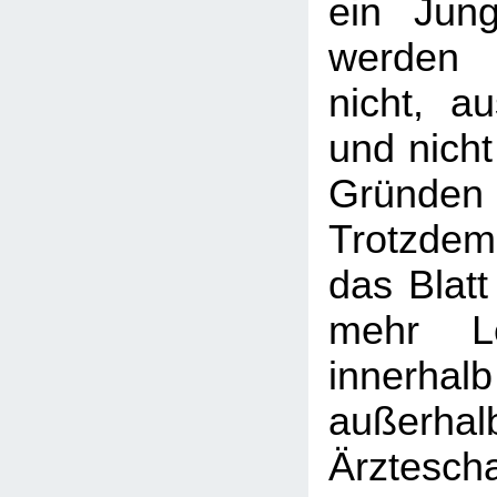
ein Jung
werden 
nicht, a
und nicht
Gründen g
Trotzde
das Blat
mehr Le
innerha
außer
Ärztescha