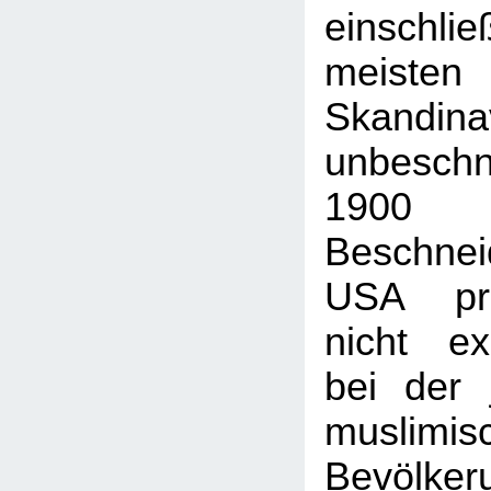
einschl
meisten
Skandi
unbeschn
1900
Beschne
USA pra
nicht ex
bei der 
muslimis
Bevölker