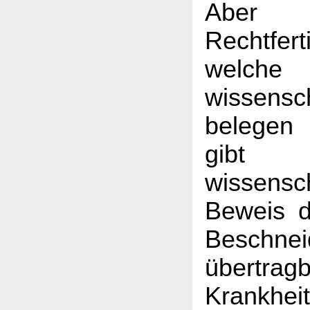
Aber 
Rechtfer
welc
wissensc
belegen
gibt 
wissensch
Beweis d
Beschne
übertrag
Krankheit