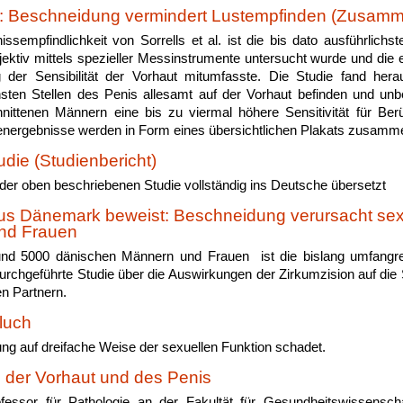
t: Beschneidung vermindert Lustempfinden (Zusam
ssempfindlichkeit von Sorrells et al. ist die bis dato ausführlichst
bjektiv mittels spezieller Messinstrumente untersucht wurde und die 
 der Sensibilität der Vorhaut mitumfasste. Die Studie fand hera
sten Stellen des Penis allesamt auf der Vorhaut befinden und un
hnittenen Männern eine bis zu viermal höhere Sensitivität für Be
ienergebnisse werden in Form eines übersichtlichen Plakats zusamm
udie (Studienbericht)
 der oben beschriebenen Studie vollständig ins Deutsche übersetzt
us Dänemark beweist: Beschneidung verursacht sex
nd Frauen
und 5000 dänischen Männern und Frauen ist die bislang umfangre
urchgeführte Studie über die Auswirkungen der Zirkumzision auf die
en Partnern.
luch
ng auf dreifache Weise der sexuellen Funktion schadet.
 der Vorhaut und des Penis
essor für Pathologie an der Fakultät für Gesundheitswissensch