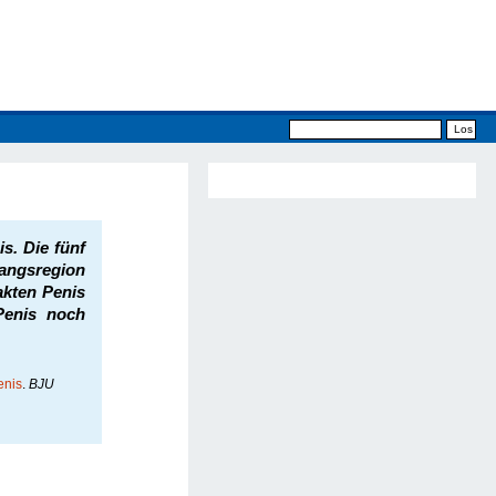
s. Die fünf
gangsregion
akten Penis
 Penis noch
enis
.
BJU