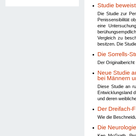
Studie beweis
Die Studie zur Peni
Penissensibilität o
eine Untersuchung
berühungsempdlich
Vergleich zu besc
besitzen. Die Stud
Die Sorrells-St
Der Originalbericht
Neue Studie a
bei Männern u
Diese Studie an r
Entwicklungsland d
und deren weiblich
Der Dreifach-F
Wie die Beschneidu
Die Neurologie
Ken McGrath, Prof