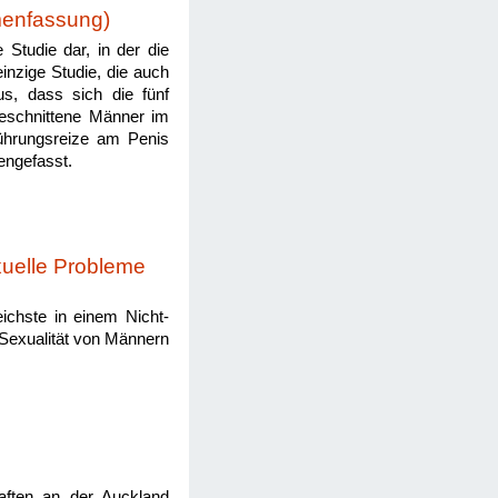
menfassung)
e Studie dar, in der die
einzige Studie, die auch
us, dass sich die fünf
beschnittene Männer im
rührungsreize am Penis
engefasst.
uelle Probleme
ichste in einem Nicht-
 Sexualität von Männern
aften an der Auckland