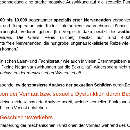
schneidung eine starke negative Auswirkung auf die sexuelle Fun
000 bis 10.000
sogenannter
spezialisierter Nervenenden
verschie
n und Temperatur- wie Textur-Unterschiede wahrnehmen können, 
bringlich verloren gehen. [Im Vergleich dazu besitzt die weiblic
venenden. Die Glans Penis (Eichel) besitzt nur rund 4.00
nnte freie Nervenenden, die nur grobe, ungenau lokalisierte Reize wi
 können.]
inischen Laien- und Fachliteratur wie auch in vielen Elternratgebern 
 "keine Negativauswirkungen auf die Sexualität", widerspricht nich
nntnissen der medizinischen Wissenschaft.
assende,
evidenzbasierte Analyse der sexuellen Schäden
durch Be
tion der Vorhaut bzw. sexuelle Dysfunktion durch B
lt deine evidenz-basierte Analyse bereit, welche sexuellen Funktionen 
h ihren Verlust entstehen
Geschlechtsverkehrs
rläuterung der mechanischen Funktionen der Vorhaut während des 