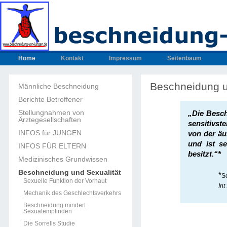
Home
Kontakt
Impressum
Seitenbaum
Beschneidung u
Männliche Beschneidung
Berichte Betroffener
Stellungnahmen von
„Die Besch
Ärztegesellschaften
sensitivst
INFOS für JUNGEN
von der äu
und ist se
INFOS FÜR ELTERN
besitzt.“*
Medizinisches Grundwissen
Beschneidung und Sexualität
*
S
Sexuelle Funktion der Vorhaut
Int
Mechanik des Geschlechtsverkehrs
Beschneidung mindert
Sexualempfinden
Die Sorrells Studie