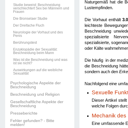
Naturgemäß hat die Be
Studie beweist: Beschneidung
Lustempfinden.
verschlechtert Sex bei Männern und
Frauen
Die Bronselaer Studie
Die Vorhaut enthält
3.
leichteste Bewegunge
Der Dreifache Fluch
Beschneidung unwieder
Neurologie der Vorhaut und des
Penis
spezialisierte Ner
spezialisierte, sogena
Berührungstest
oder Kälte wahrnehmen
Enzyklopädie der Sexualität:
Beschneidung beim Mann
Was ist die Beschneidung und was
Die häufig in der mediz
ist sie nicht?
die Beschneidung hätte
Auswirkungen auf die weibliche
sondern auch den
Erke
Sexualität
Psychologische Aspekte der
Nachfolgend eine umf
Beschneidung
Sexuelle Funk
Beschneidung und Religion
Dieser Artikel stel
Gesellschaftliche Aspekte der
Beschneidung
welche Folgen durc
Presseberichte
Mechanik des 
Fehler gefunden? - Bitte
Eine umfassende E
melden!