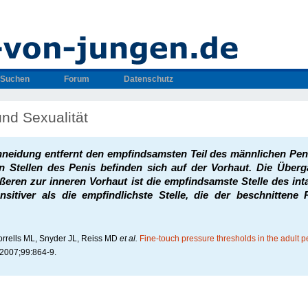
Suchen
Forum
Datenschutz
nd Sexualität
neidung entfernt den empfindsamsten Teil des männlichen Peni
en Stellen des Penis befinden sich auf der Vorhaut. Die Über
ßeren zur inneren Vorhaut ist die empfindsamste Stelle des int
nsitiver als die empfindlichste Stelle, die der beschnittene
orrells ML, Snyder JL, Reiss MD
et al.
Fine-touch pressure thresholds in the adult p
2007;99:864-9.