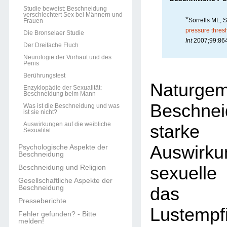
Studie beweist: Beschneidung
verschlechtert Sex bei Männern und
*
Sorrells ML, 
Frauen
pressure thresh
Die Bronselaer Studie
Int
2007;99:864
Der Dreifache Fluch
Neurologie der Vorhaut und des
Penis
Berührungstest
Naturge
Enzyklopädie der Sexualität:
Beschneidung beim Mann
Beschn
Was ist die Beschneidung und was
ist sie nicht?
Auswirkungen auf die weibliche
stark
Sexualität
Auswirk
Psychologische Aspekte der
Beschneidung
sexuelle
Beschneidung und Religion
Gesellschaftliche Aspekte der
Beschneidung
das 
Presseberichte
Lustempf
Fehler gefunden? - Bitte
melden!