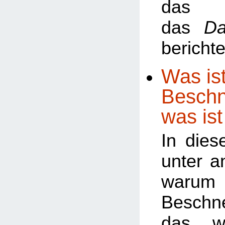
da
das
Da
berichte
Was ist
Beschn
was ist
In dies
unter a
warum
Besch
das w