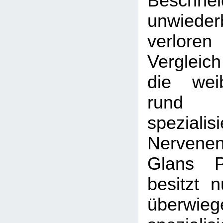
Beschnei
unwiederb
verlore
Vergleic
die weib
run
spezialisi
Nerven
Glans P
besitzt 
überwi