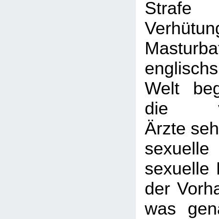
Strafe
Verhü
Masturb
englisch
Welt be
die vik
Ärzte seh
sexuelle
sexuelle 
der Vorh
was gen