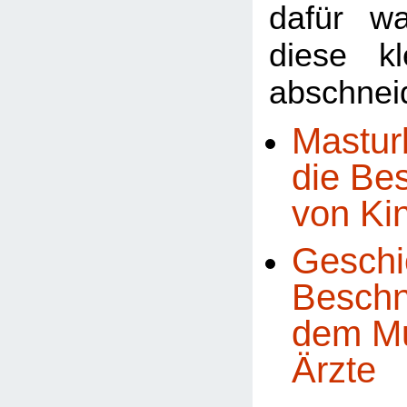
dafür w
diese k
abschneid
Mastur
die Be
von Ki
Geschi
Beschn
dem Mu
Ärzte