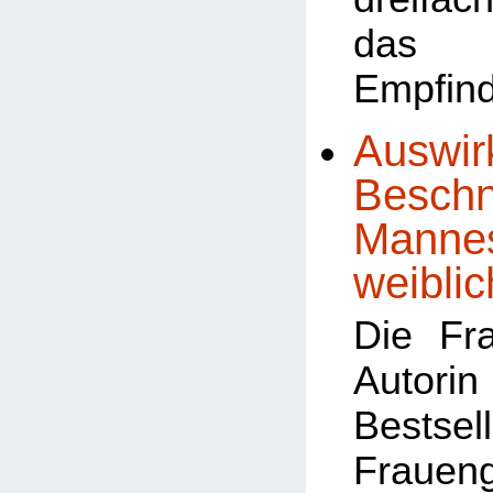
das 
Empfind
Auswir
Beschn
Mannes
weiblic
Die Fr
Autor
Bests
Frauen