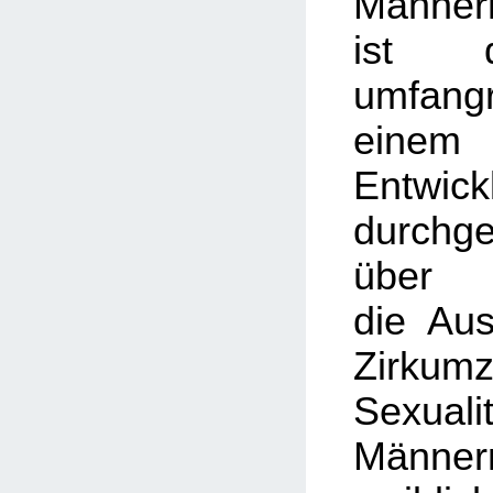
Männer
ist d
umfan
eine
Entwick
durchg
über
die Au
Zirkum
Sexu
Männe