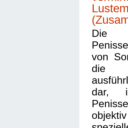
Lustem
(Zusa
Die 
Penisse
von Sorr
die 
ausführ
dar, 
Penissen
objek
speziell