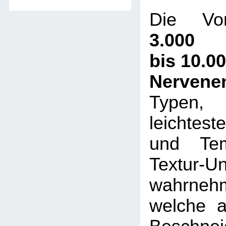
Die Vor
3.000
bis 10.0
Nervene
Typen,
leichtes
und Tem
Textur-U
wahrneh
welche a