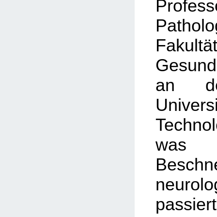
Prof
Patho
Faku
Gesundh
an de
Univ
Technol
was i
Besch
neurol
passie