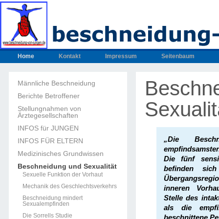
Home
Kontakt
Impressum
Seitenbaum
Beschne
Männliche Beschneidung
Berichte Betroffener
Sexualit
Stellungnahmen von
Ärztegesellschaften
INFOS für JUNGEN
„Die Besch
INFOS FÜR ELTERN
empfindsamsten
Medizinisches Grundwissen
Die fünf sensi
Beschneidung und Sexualität
befinden sic
Sexuelle Funktion der Vorhaut
Übergangsreg
Mechanik des Geschlechtsverkehrs
inneren Vorha
Stelle des intak
Beschneidung mindert
Sexualempfinden
als die empfi
Die Sorrells Studie
beschnittene Pe