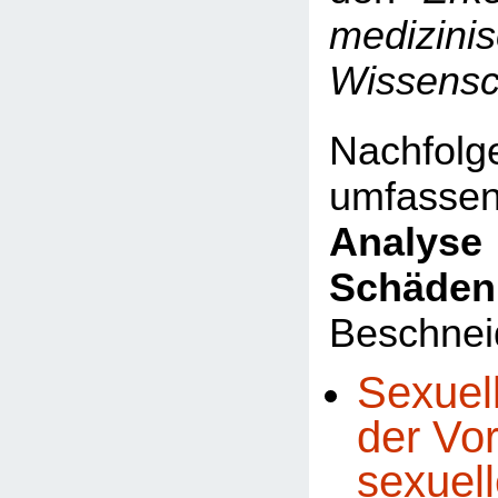
medizini
Wissensc
Nachfo
umfasse
Analyse 
Schäden
Beschnei
Sexuel
der Vo
sexuel