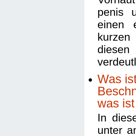
penis 
einen 
kurze
diesen
verdeutl
Was ist
Beschn
was ist
In dies
unter a