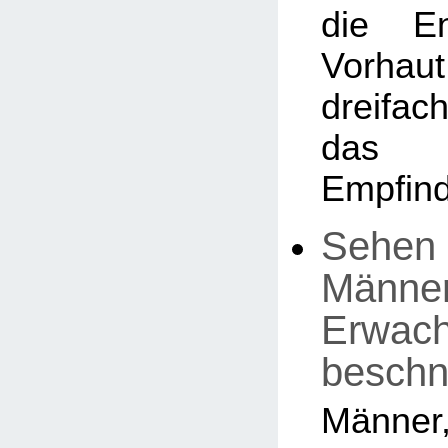
die En
Vorhaut
dreifa
das 
Empfind
Sehen 
Männer,
Erwac
beschn
Män