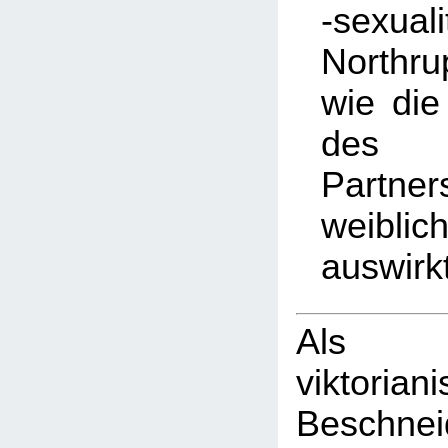
-sexuali
Northr
wie di
des 
Partner
weibli
auswirk
Als
viktorian
Beschn