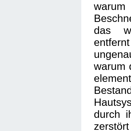
warum
Besch
das w
entfer
ungenau
warum d
element
Besta
Hautsy
durch i
zerstör