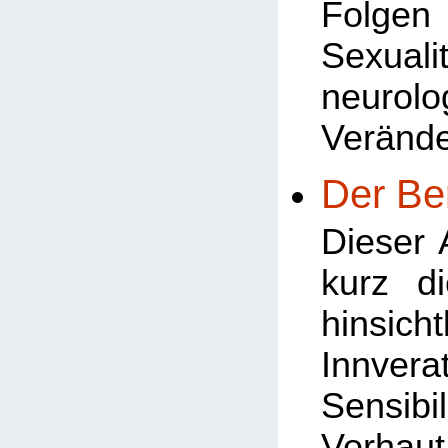
Folg
Sexua
neurolo
Veränd
Der Be
Dieser A
kurz d
hinsi
Innve
Sensibi
Vorha