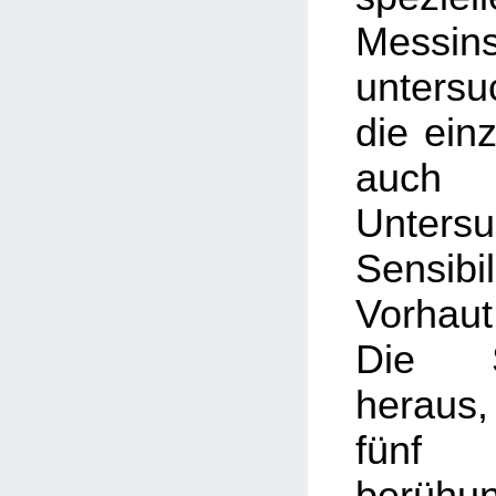
Messin
unters
die einz
auc
Unter
Sensi
Vorhau
Die S
heraus,
fünf
berühu