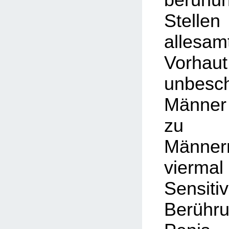
Stell
alles
Vorhau
unbesch
Männer
zu be
Männer
vier
Sensi
Berühr