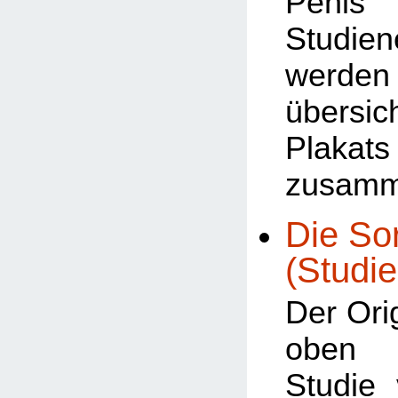
Penis 
Studien
werden
übersic
Plakats
zusamm
Die Sor
(Studie
Der Orig
oben b
Studie 