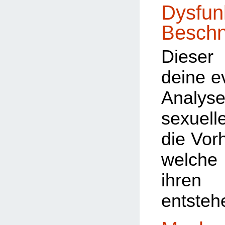
Dysfun
Beschn
Dieser 
deine e
Analyse
sexuel
die Vorh
welche
ihre
entsteh