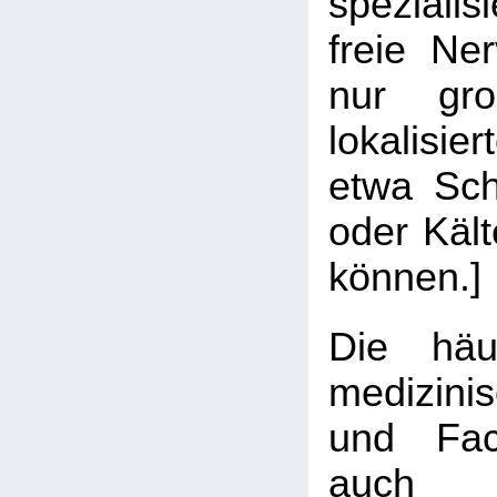
spezialis
freie Ne
nur gro
lokalisi
etwa Sch
oder Käl
können.]
Die hä
medizin
und Fach
auch 