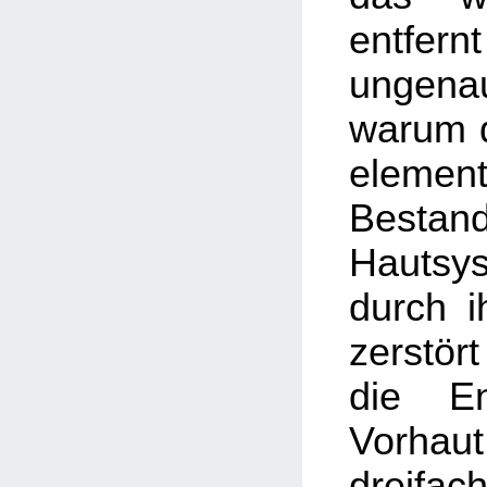
entfer
ungenau
warum d
element
Besta
Hautsy
durch i
zerstör
die En
Vorhaut
dreifa