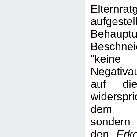
Elternrat
aufgestel
Behau
Beschne
"keine
Negativa
auf die
widerspr
dem Ha
sond
den
Erk