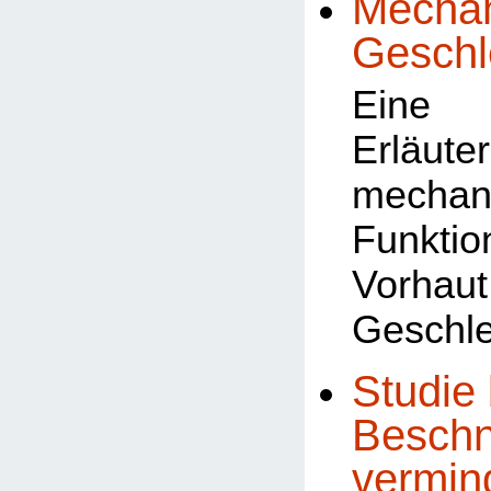
Mechan
Geschl
Eine 
Erläu
mechan
Funk
Vorhau
Geschle
Studie 
Beschn
vermin