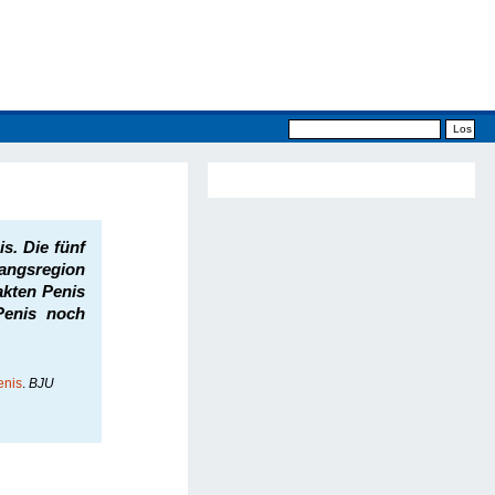
s. Die fünf
gangsregion
akten Penis
 Penis noch
enis
.
BJU