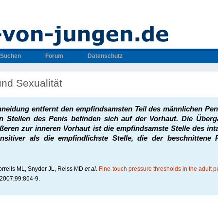
Suchen
Forum
Datenschutz
nd Sexualität
neidung entfernt den empfindsamsten Teil des männlichen Peni
en Stellen des Penis befinden sich auf der Vorhaut. Die Über
ßeren zur inneren Vorhaut ist die empfindsamste Stelle des int
nsitiver als die empfindlichste Stelle, die der beschnittene
orrells ML, Snyder JL, Reiss MD
et al.
Fine-touch pressure thresholds in the adult p
2007;99:864-9.