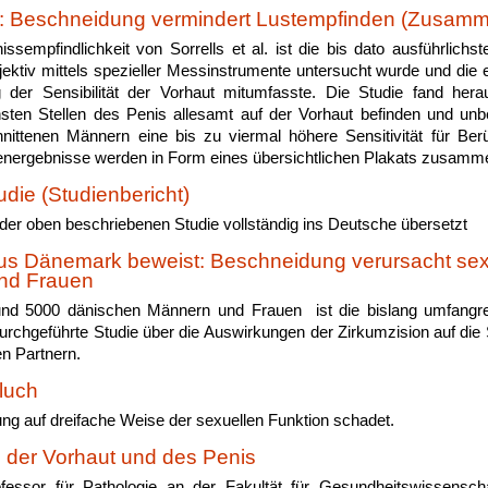
t: Beschneidung vermindert Lustempfinden (Zusam
ssempfindlichkeit von Sorrells et al. ist die bis dato ausführlichst
bjektiv mittels spezieller Messinstrumente untersucht wurde und die 
 der Sensibilität der Vorhaut mitumfasste. Die Studie fand hera
sten Stellen des Penis allesamt auf der Vorhaut befinden und un
hnittenen Männern eine bis zu viermal höhere Sensitivität für Be
ienergebnisse werden in Form eines übersichtlichen Plakats zusamm
udie (Studienbericht)
 der oben beschriebenen Studie vollständig ins Deutsche übersetzt
us Dänemark beweist: Beschneidung verursacht sex
nd Frauen
und 5000 dänischen Männern und Frauen ist die bislang umfangre
urchgeführte Studie über die Auswirkungen der Zirkumzision auf die
en Partnern.
luch
ng auf dreifache Weise der sexuellen Funktion schadet.
 der Vorhaut und des Penis
essor für Pathologie an der Fakultät für Gesundheitswissensch