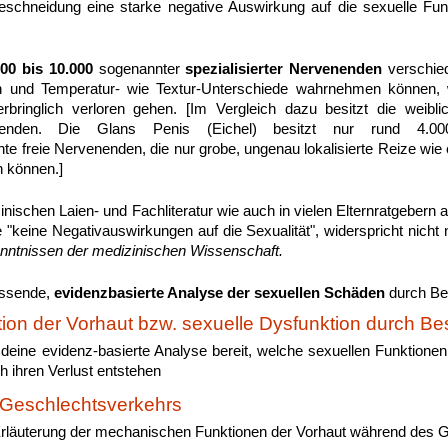
schneidung eine starke negative Auswirkung auf die sexuelle Fun
000 bis 10.000
sogenannter
spezialisierter Nervenenden
verschie
n und Temperatur- wie Textur-Unterschiede wahrnehmen können, 
bringlich verloren gehen. [Im Vergleich dazu besitzt die weiblic
venenden. Die Glans Penis (Eichel) besitzt nur rund 4.00
nnte freie Nervenenden, die nur grobe, ungenau lokalisierte Reize wi
 können.]
inischen Laien- und Fachliteratur wie auch in vielen Elternratgebern 
 "keine Negativauswirkungen auf die Sexualität", widerspricht nich
nntnissen der medizinischen Wissenschaft.
assende,
evidenzbasierte Analyse der sexuellen Schäden
durch Be
tion der Vorhaut bzw. sexuelle Dysfunktion durch B
lt deine evidenz-basierte Analyse bereit, welche sexuellen Funktionen 
h ihren Verlust entstehen
Geschlechtsverkehrs
rläuterung der mechanischen Funktionen der Vorhaut während des 