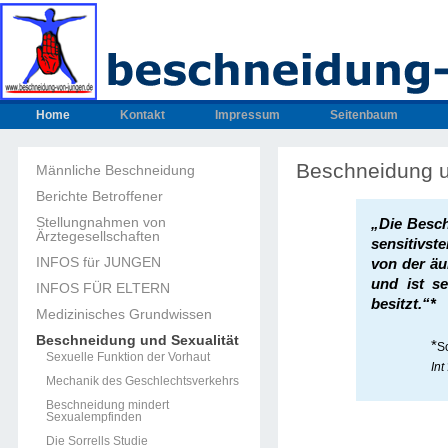
Home
Kontakt
Impressum
Seitenbaum
Beschneidung u
Männliche Beschneidung
Berichte Betroffener
Stellungnahmen von
„Die Besch
Ärztegesellschaften
sensitivst
INFOS für JUNGEN
von der äu
und ist se
INFOS FÜR ELTERN
besitzt.“*
Medizinisches Grundwissen
Beschneidung und Sexualität
*
S
Sexuelle Funktion der Vorhaut
Int
Mechanik des Geschlechtsverkehrs
Beschneidung mindert
Sexualempfinden
Die Sorrells Studie