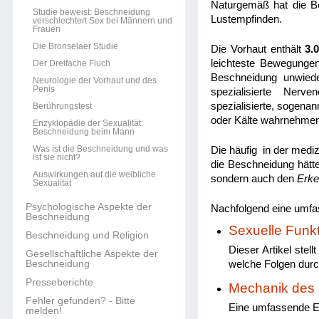
Naturgemäß hat die Be
Studie beweist: Beschneidung
Lustempfinden.
verschlechtert Sex bei Männern und
Frauen
Die Bronselaer Studie
Die Vorhaut enthält
3.
leichteste Bewegunge
Der Dreifache Fluch
Beschneidung unwieder
Neurologie der Vorhaut und des
Penis
spezialisierte Ner
spezialisierte, sogena
Berührungstest
oder Kälte wahrnehmen
Enzyklopädie der Sexualität:
Beschneidung beim Mann
Was ist die Beschneidung und was
Die häufig in der mediz
ist sie nicht?
die Beschneidung hätte
Auswirkungen auf die weibliche
sondern auch den
Erke
Sexualität
Psychologische Aspekte der
Nachfolgend eine umf
Beschneidung
Sexuelle Funk
Beschneidung und Religion
Dieser Artikel stel
Gesellschaftliche Aspekte der
Beschneidung
welche Folgen durc
Presseberichte
Mechanik des 
Fehler gefunden? - Bitte
Eine umfassende E
melden!