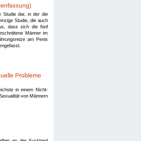
menfassung)
e Studie dar, in der die
einzige Studie, die auch
us, dass sich die fünf
beschnittene Männer im
rührungsreize am Penis
engefasst.
uelle Probleme
ichste in einem Nicht-
 Sexualität von Männern
aften an der Auckland