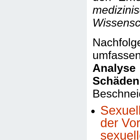
medizini
Wissensc
Nachfo
umfasse
Analyse 
Schäden
Beschnei
Sexuel
der Vo
sexuel