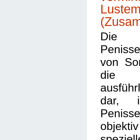
Lustem
(Zusa
Die 
Penisse
von Sorr
die 
ausführ
dar, 
Penissen
objek
speziell