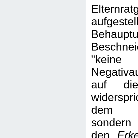
Elternrat
aufgestel
Behau
Beschne
"keine
Negativa
auf die
widerspr
dem Ha
sond
den
Erk