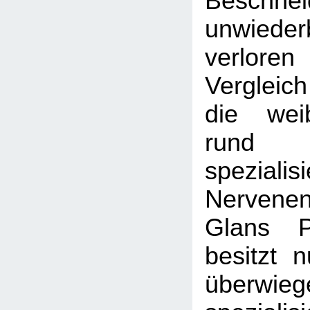
Beschnei
unwiederb
verlore
Vergleic
die weib
run
spezialisi
Nerven
Glans P
besitzt 
überwi