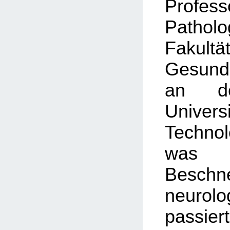
Prof
Patho
Faku
Gesundh
an de
Univ
Technol
was i
Besch
neurol
passie