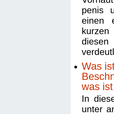
penis 
einen 
kurze
diesen
verdeutl
Was ist
Beschn
was ist
In dies
unter a