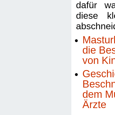
dafür w
diese k
abschneid
Mastur
die Be
von Ki
Geschi
Beschn
dem Mu
Ärzte