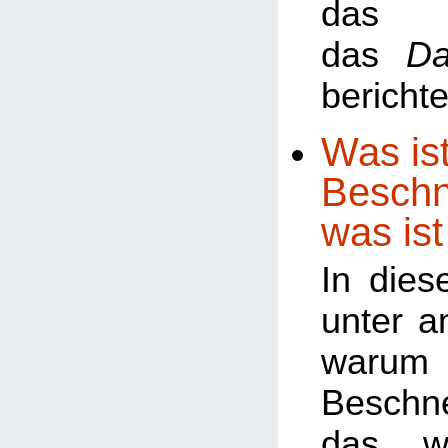
da
das
Da
berichte
Was ist
Beschn
was ist
In dies
unter a
warum
Besch
das w