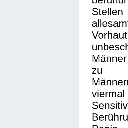
Stell
alles
Vorhau
unbesch
Männer
zu be
Männer
vier
Sensi
Berühr