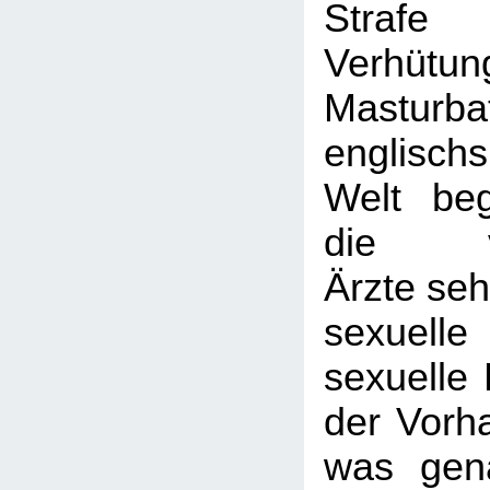
Strafe
Verhü
Masturb
englisch
Welt be
die vik
Ärzte seh
sexuelle
sexuelle 
der Vorh
was gen