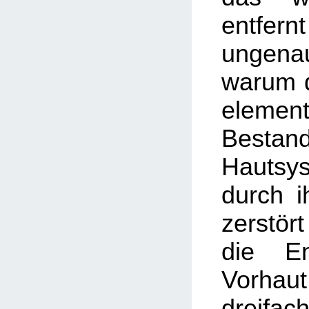
entfer
ungenau
warum d
element
Besta
Hautsy
durch i
zerstör
die En
Vorhaut
dreifa