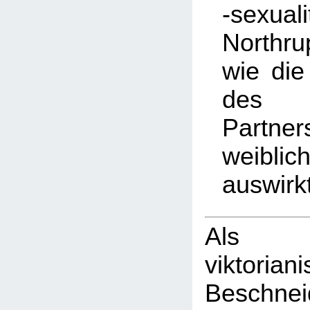
-sexuali
Northr
wie di
des 
Partner
weibli
auswirk
Als
viktorian
Beschn