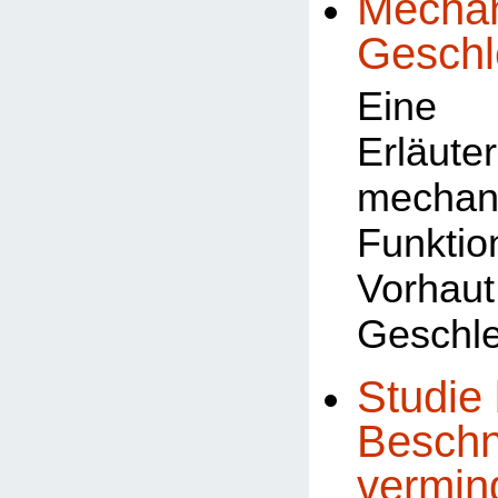
Mechan
Geschl
Eine 
Erläu
mechan
Funk
Vorhau
Geschle
Studie 
Beschn
vermin