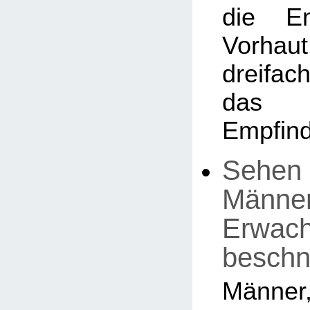
die En
Vorhaut
dreifa
das 
Empfind
Sehen 
Männer,
Erwac
beschn
Män