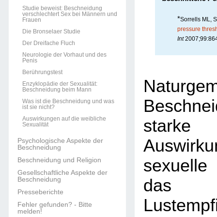
Studie beweist: Beschneidung
verschlechtert Sex bei Männern und
*
Sorrells ML, 
Frauen
pressure thresh
Die Bronselaer Studie
Int
2007;99:864
Der Dreifache Fluch
Neurologie der Vorhaut und des
Penis
Berührungstest
Naturge
Enzyklopädie der Sexualität:
Beschneidung beim Mann
Beschn
Was ist die Beschneidung und was
ist sie nicht?
Auswirkungen auf die weibliche
stark
Sexualität
Auswirk
Psychologische Aspekte der
Beschneidung
sexuelle
Beschneidung und Religion
Gesellschaftliche Aspekte der
Beschneidung
das 
Presseberichte
Lustempf
Fehler gefunden? - Bitte
melden!