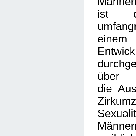
Männer
ist d
umfan
eine
Entwick
durchg
über
die Au
Zirkum
Sexu
Männe