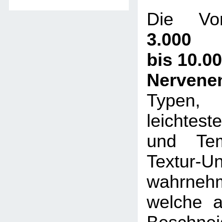
Die Vor
3.000
bis 10.0
Nervene
Typen,
leichtes
und Tem
Textur-U
wahrneh
welche a