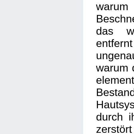
warum
Besch
das w
entfer
ungenau
warum d
element
Besta
Hautsy
durch i
zerstör