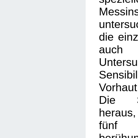
Messin
unters
die einz
auc
Unter
Sensi
Vorhau
Die S
heraus,
fünf
berühu