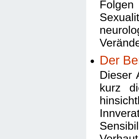
Folg
Sexua
neurolo
Veränd
Der Be
Dieser A
kurz d
hinsi
Innve
Sensibi
Vorha