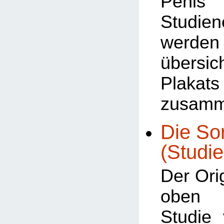
Penis 
Studien
werden
übersic
Plakats
zusamm
Die Sor
(Studie
Der Orig
oben b
Studie 