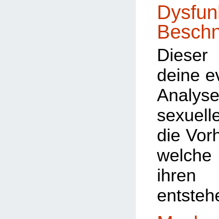
Dysfun
Beschn
Dieser 
deine e
Analyse
sexuel
die Vorh
welche
ihre
entsteh