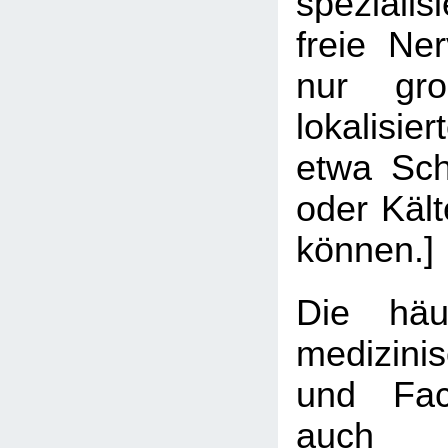
spezialis
freie Ne
nur gro
lokalisi
etwa Sch
oder Käl
können.]
Die hä
medizin
und Fach
auch 