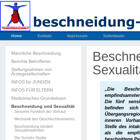
Home
Kontakt
Impressum
Seitenbaum
Beschne
Männliche Beschneidung
Berichte Betroffener
Sexualit
Stellungnahmen von
Ärztegesellschaften
INFOS für JUNGEN
„Die Besch
INFOS FÜR ELTERN
empfindsamsten
Medizinisches Grundwissen
Die fünf sensi
Beschneidung und Sexualität
befinden sic
Sexuelle Funktion der Vorhaut
Übergangsreg
Mechanik des Geschlechtsverkehrs
inneren Vorha
Stelle des intak
Beschneidung mindert
Sexualempfinden
als die empfi
Die Sorrells Studie
beschnittene Pe