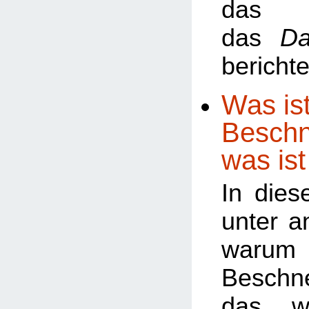
da
das
Da
berichte
Was ist
Beschn
was ist
In dies
unter a
warum
Besch
das w