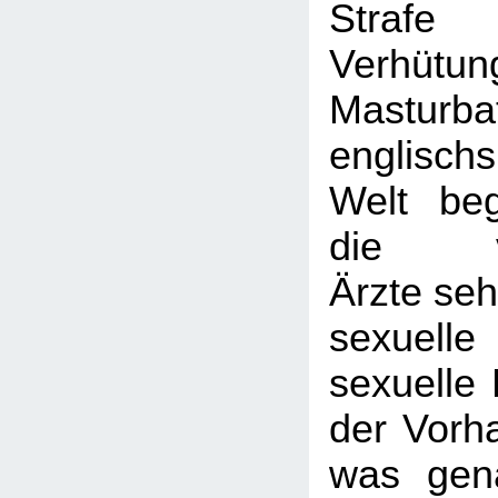
Strafe
Verhü
Masturb
englisch
Welt be
die vik
Ärzte seh
sexuelle
sexuelle 
der Vorh
was gen