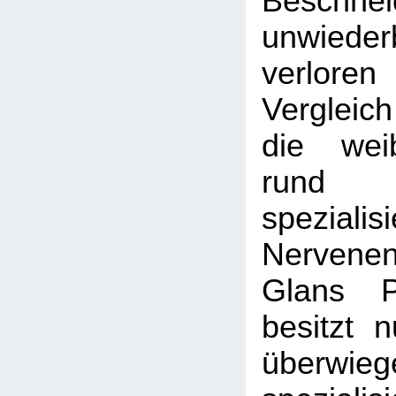
Beschnei
unwiederb
verlore
Vergleic
die weib
run
spezialisi
Nerven
Glans P
besitzt 
überwi