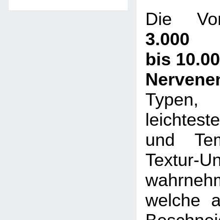
Die Vor
3.000
bis 10.0
Nervene
Typen,
leichtes
und Tem
Textur-U
wahrneh
welche a