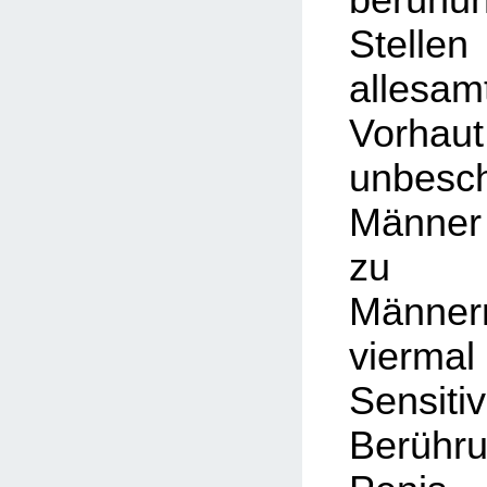
Stell
alles
Vorhau
unbesch
Männer
zu be
Männer
vier
Sensi
Berühr