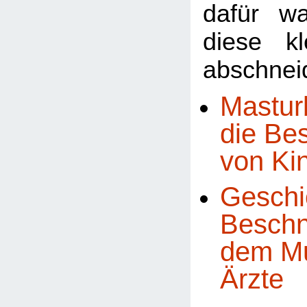
dafür w
diese k
abschneid
Mastur
die Be
von Ki
Geschi
Beschn
dem Mu
Ärzte