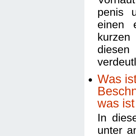
penis 
einen 
kurze
diesen
verdeutl
Was ist
Beschn
was ist
In dies
unter a