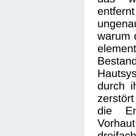
entfer
ungenau
warum d
element
Besta
Hautsy
durch i
zerstör
die En
Vorhaut
dreifa