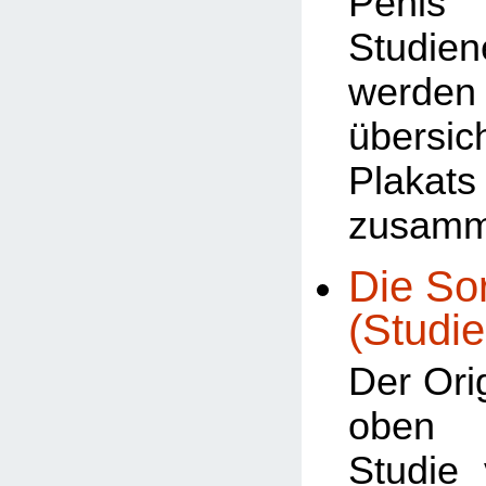
Penis 
Studien
werden
übersic
Plakats
zusamm
Die Sor
(Studie
Der Orig
oben b
Studie 