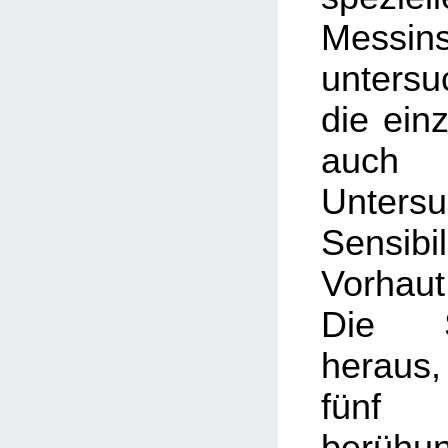
Messin
unters
die einz
auc
Unter
Sensi
Vorhau
Die S
heraus,
fünf
berühu