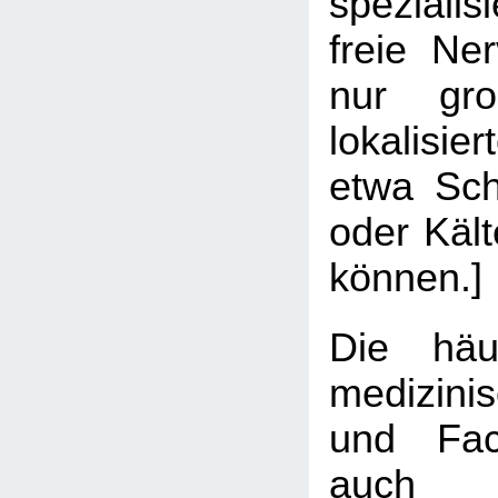
spezialis
freie Ne
nur gro
lokalisi
etwa Sch
oder Käl
können.]
Die hä
medizin
und Fach
auch 