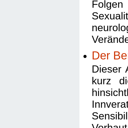
Folg
Sexua
neurolo
Veränd
Der Be
Dieser A
kurz d
hinsi
Innve
Sensibi
Vorha