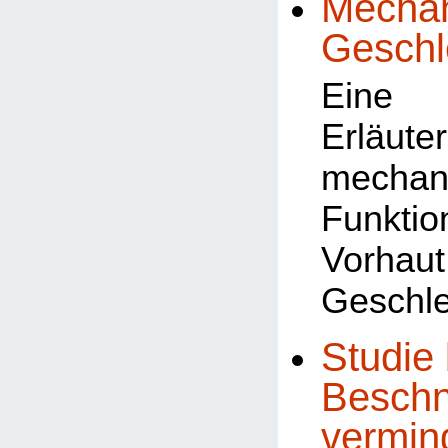
Mechan
Geschl
Eine 
Erläu
mechan
Funk
Vorhau
Geschle
Studie 
Beschn
vermin