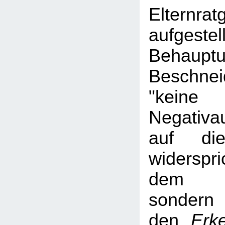
Elternrat
aufgestel
Behau
Beschne
"keine
Negativa
auf die
widerspr
dem Ha
sond
den
Erk