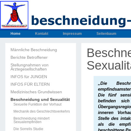
Home
Kontakt
Impressum
Seitenbaum
Beschne
Männliche Beschneidung
Berichte Betroffener
Sexualit
Stellungnahmen von
Ärztegesellschaften
INFOS für JUNGEN
„Die Besch
INFOS FÜR ELTERN
empfindsamsten
Medizinisches Grundwissen
Die fünf sensi
Beschneidung und Sexualität
befinden sic
Sexuelle Funktion der Vorhaut
Übergangsreg
Mechanik des Geschlechtsverkehrs
inneren Vorha
Stelle des intak
Beschneidung mindert
Sexualempfinden
als die empfi
Die Sorrells Studie
beschnittene Pe