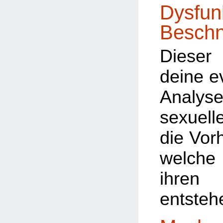
Dysfun
Beschn
Dieser 
deine e
Analyse
sexuel
die Vorh
welche
ihre
entsteh