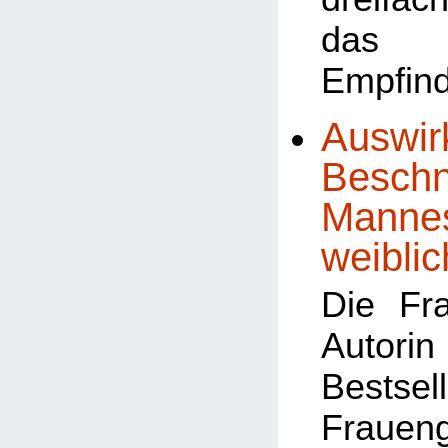
das 
Empfind
Auswir
Beschn
Mannes
weiblic
Die Fr
Autor
Bests
Frauen