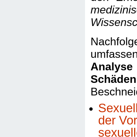
medizini
Wissensc
Nachfo
umfasse
Analyse 
Schäden
Beschnei
Sexuel
der Vo
sexuel