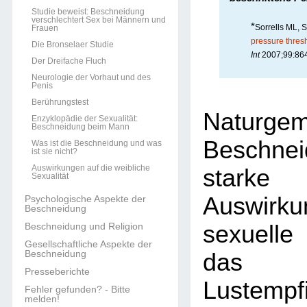
Studie beweist: Beschneidung
verschlechtert Sex bei Männern und
*
Sorrells ML, 
Frauen
pressure thresh
Die Bronselaer Studie
Int
2007;99:864
Der Dreifache Fluch
Neurologie der Vorhaut und des
Penis
Berührungstest
Naturge
Enzyklopädie der Sexualität:
Beschneidung beim Mann
Beschn
Was ist die Beschneidung und was
ist sie nicht?
Auswirkungen auf die weibliche
stark
Sexualität
Auswirk
Psychologische Aspekte der
Beschneidung
sexuelle
Beschneidung und Religion
Gesellschaftliche Aspekte der
Beschneidung
das 
Presseberichte
Lustempf
Fehler gefunden? - Bitte
melden!