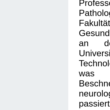
Prof
Patho
Faku
Gesundh
an de
Univ
Technol
was i
Besch
neurol
passie