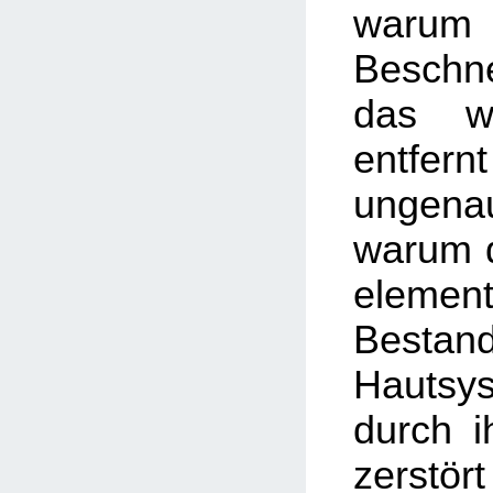
warum
Besch
das w
entfer
ungenau
warum d
element
Besta
Hautsy
durch i
zerstör