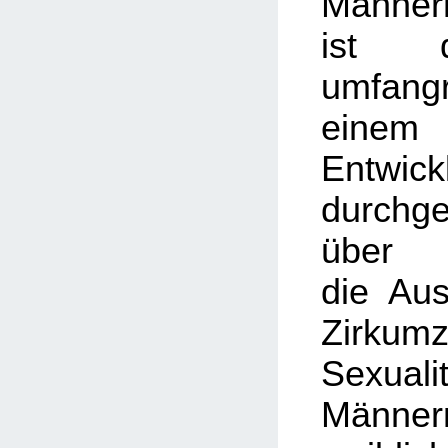
Männer
ist d
umfan
eine
Entwick
durchg
über
die Au
Zirkum
Sexu
Männe