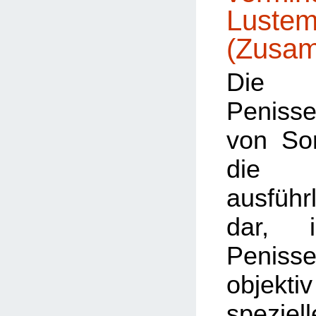
Lustem
(Zusa
Die 
Penisse
von Sorr
die 
ausführ
dar, 
Penissen
objek
speziell