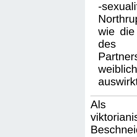
-sexuali
Northr
wie di
des 
Partner
weibli
auswirk
Als
viktorian
Beschn