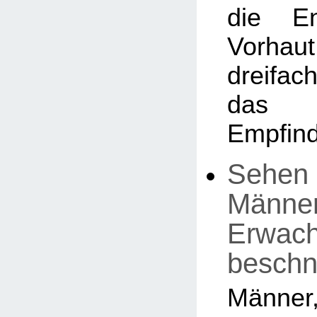
die En
Vorhaut
dreifa
das 
Empfind
Sehen 
Männer,
Erwac
beschn
Män