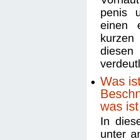
penis 
einen 
kurze
diesen
verdeutl
Was ist
Beschn
was ist
In dies
unter a