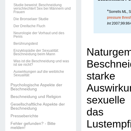
Studie beweist: Beschneidung
verschlechtert Sex bei Männern und
*
Sorrells ML, 
Frauen
pressure thresh
Die Bronselaer Studie
Int
2007;99:864
Der Dreifache Fluch
Neurologie der Vorhaut und des
Penis
Berührungstest
Naturge
Enzyklopädie der Sexualität:
Beschneidung beim Mann
Beschn
Was ist die Beschneidung und was
ist sie nicht?
Auswirkungen auf die weibliche
stark
Sexualität
Auswirk
Psychologische Aspekte der
Beschneidung
sexuelle
Beschneidung und Religion
Gesellschaftliche Aspekte der
Beschneidung
das 
Presseberichte
Lustempf
Fehler gefunden? - Bitte
melden!