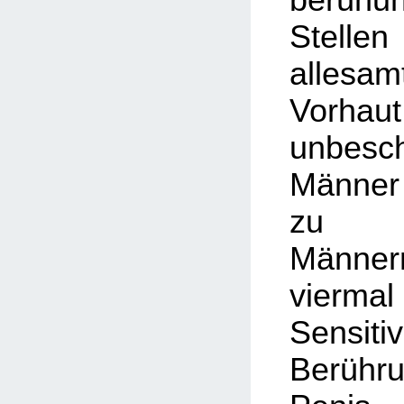
Stell
alles
Vorhau
unbesch
Männer
zu be
Männer
vier
Sensi
Berühr