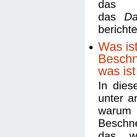
da
das
Da
berichte
Was ist
Beschn
was ist
In dies
unter a
warum
Besch
das w