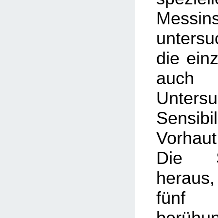
Messin
unters
die einz
auc
Unter
Sensi
Vorhau
Die S
heraus,
fünf
berühu