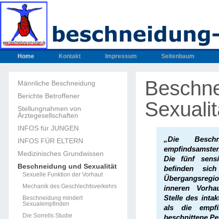
Home
Kontakt
Impressum
Seitenbaum
Beschne
Männliche Beschneidung
Berichte Betroffener
Sexualit
Stellungnahmen von
Ärztegesellschaften
INFOS für JUNGEN
„Die Besch
INFOS FÜR ELTERN
empfindsamsten
Medizinisches Grundwissen
Die fünf sensi
Beschneidung und Sexualität
befinden sic
Sexuelle Funktion der Vorhaut
Übergangsreg
Mechanik des Geschlechtsverkehrs
inneren Vorha
Stelle des intak
Beschneidung mindert
Sexualempfinden
als die empfi
Die Sorrells Studie
beschnittene Pe