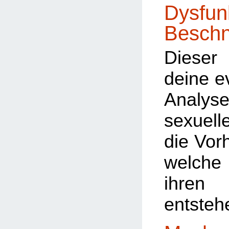
Dysfun
Beschn
Dieser 
deine e
Analyse
sexuel
die Vorh
welche
ihre
entsteh