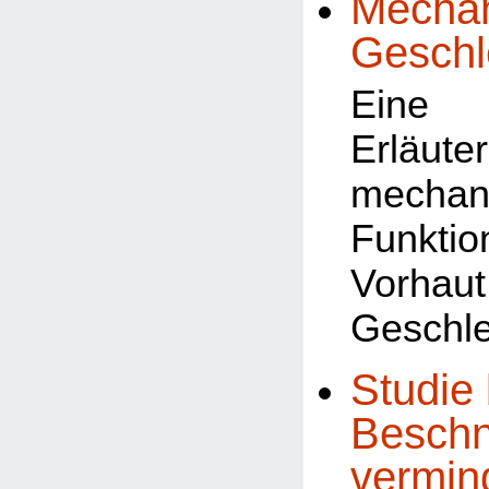
Mechan
Geschl
Eine 
Erläu
mechan
Funk
Vorhau
Geschle
Studie 
Beschn
vermin