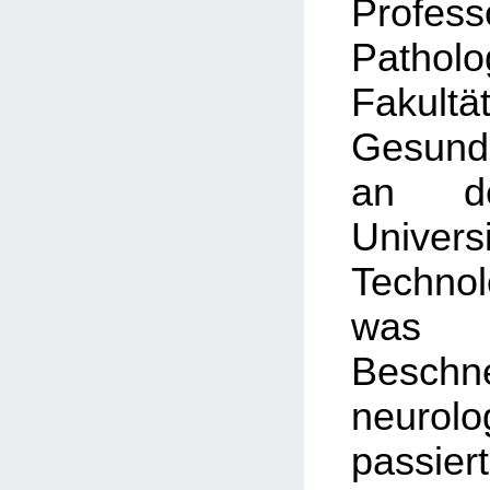
Prof
Patho
Faku
Gesundh
an de
Univ
Technol
was i
Besch
neurol
passie