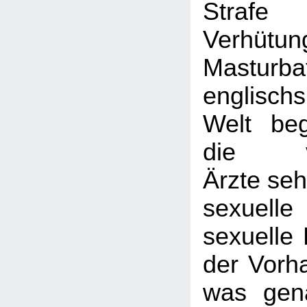
Strafe
Verhü
Masturb
englisch
Welt be
die vik
Ärzte seh
sexuelle
sexuelle 
der Vorh
was gen