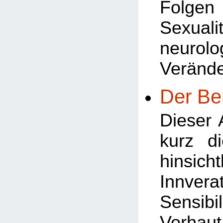
Folg
Sexua
neurolo
Veränd
Der Be
Dieser A
kurz d
hinsi
Innve
Sensibi
Vorha