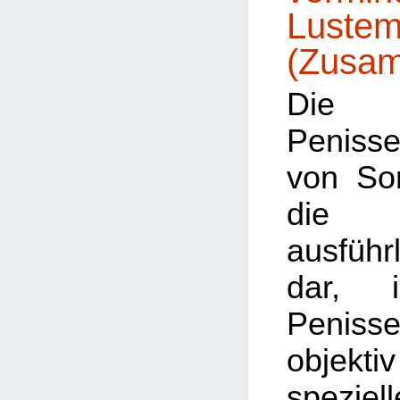
Lustem
(Zusa
Die 
Penisse
von Sorr
die 
ausführ
dar, 
Penissen
objek
speziell