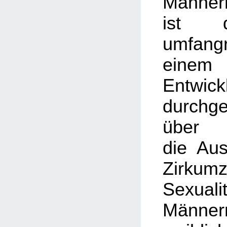
Männer
ist d
umfan
eine
Entwick
durchg
über
die Au
Zirkum
Sexu
Männe