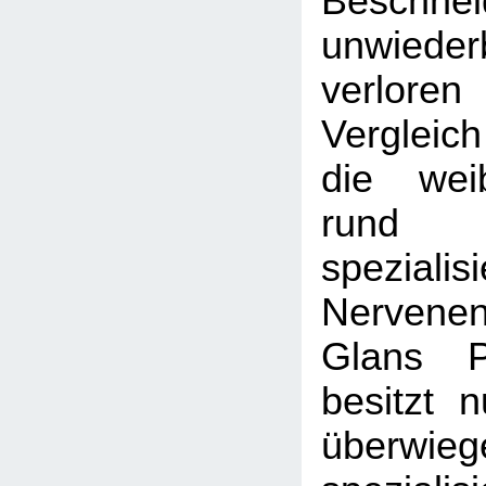
Beschnei
unwiederb
verlore
Vergleic
die weib
run
spezialisi
Nerven
Glans P
besitzt 
überwi