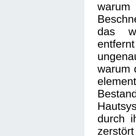
warum
Besch
das w
entfer
ungenau
warum d
element
Besta
Hautsy
durch i
zerstör