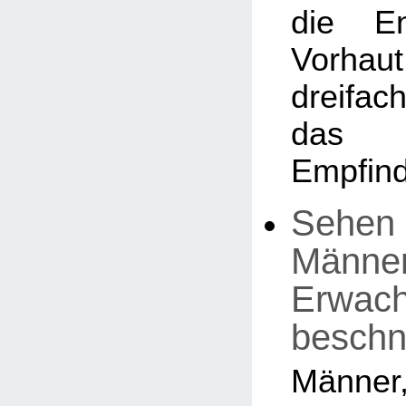
die En
Vorhaut
dreifa
das 
Empfind
Sehen 
Männer,
Erwac
beschn
Män