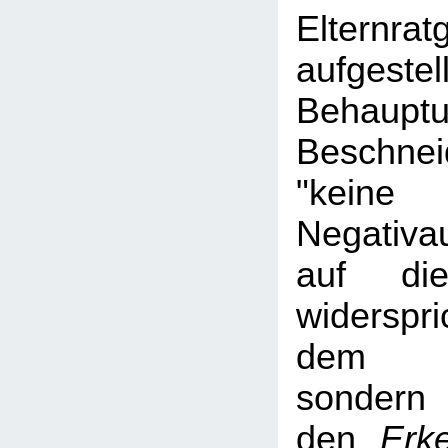
Elternrat
aufgestel
Behau
Beschne
"keine
Negativa
auf die
widerspr
dem Ha
sond
den
Erk