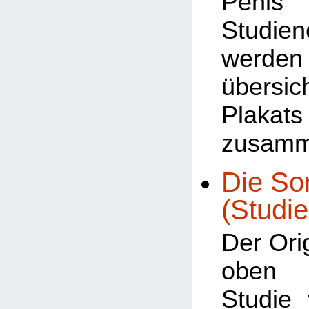
Penis 
Studien
werden
übersic
Plakats
zusamm
Die Sor
(Studie
Der Orig
oben b
Studie 