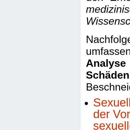
medizini
Wissensc
Nachfo
umfasse
Analyse 
Schäden
Beschnei
Sexuel
der Vo
sexuel