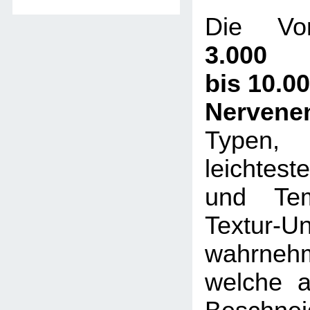
Die Vor
3.000
bis 10.0
Nervene
Typen,
leichtes
und Tem
Textur-U
wahrneh
welche a