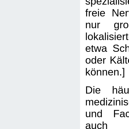
spezialis
freie Ne
nur gro
lokalisi
etwa Sch
oder Käl
können.]
Die hä
medizin
und Fach
auch 