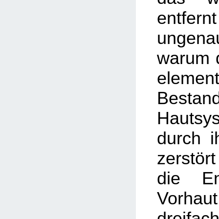
entfer
ungenau
warum d
element
Besta
Hautsy
durch i
zerstör
die En
Vorhaut
dreifa