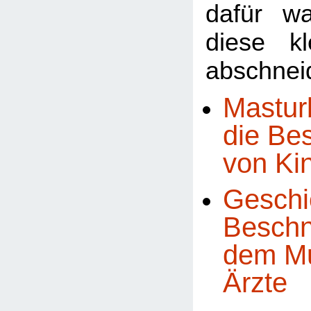
dafür w
diese k
abschneid
Mastur
die Be
von Ki
Geschi
Beschn
dem Mu
Ärzte