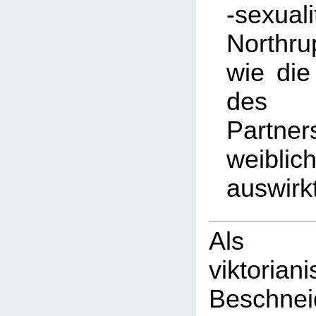
-sexuali
Northr
wie di
des 
Partner
weibli
auswirk
Als
viktorian
Beschn