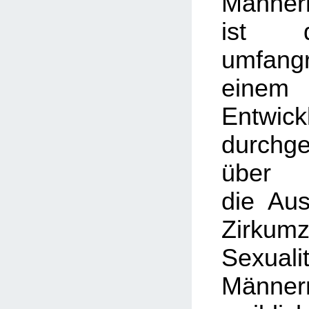
Männer
ist d
umfan
eine
Entwick
durchg
über
die Au
Zirkum
Sexu
Männe