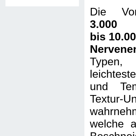
Die Vor
3.000
bis 10.0
Nervene
Typen,
leichtes
und Tem
Textur-U
wahrneh
welche a