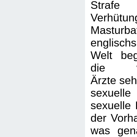
Strafe
Verhü
Masturb
englisch
Welt be
die vik
Ärzte seh
sexuelle
sexuelle 
der Vorh
was gen