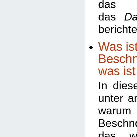
da
das
Da
berichte
Was ist
Beschn
was ist
In dies
unter a
warum
Besch
das w