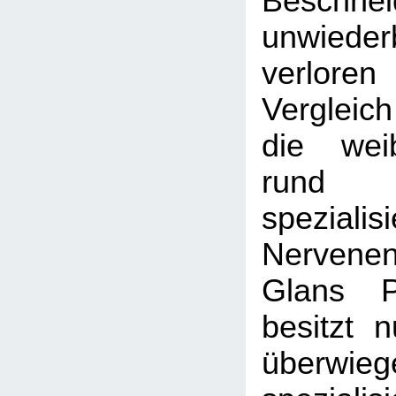
Beschnei
unwiederb
verlore
Vergleic
die weib
run
spezialisi
Nerven
Glans P
besitzt 
überwi