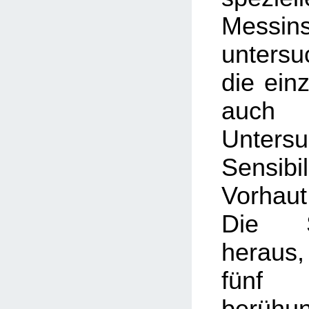
Messin
unters
die einz
auc
Unter
Sensi
Vorhau
Die S
heraus,
fünf
berühu