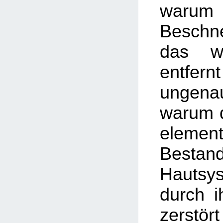
warum
Besch
das w
entfer
ungenau
warum d
element
Besta
Hautsy
durch i
zerstör