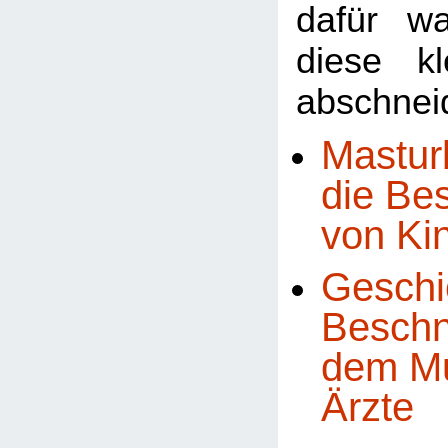
dafür w
diese k
abschneid
Mastur
die Be
von Ki
Geschi
Beschn
dem Mu
Ärzte