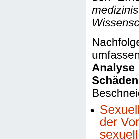
medizini
Wissensc
Nachfo
umfasse
Analyse 
Schäden
Beschnei
Sexuel
der Vo
sexuel