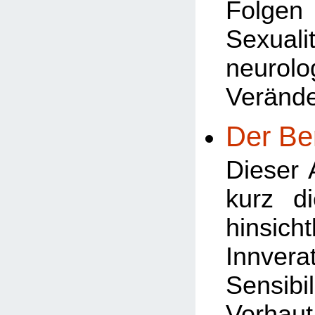
Folg
Sexua
neurolo
Veränd
Der Be
Dieser A
kurz d
hinsi
Innve
Sensibi
Vorha