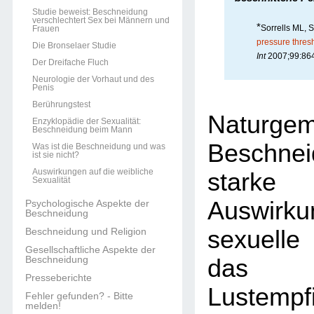
Studie beweist: Beschneidung
verschlechtert Sex bei Männern und
*
Sorrells ML, 
Frauen
pressure thresh
Die Bronselaer Studie
Int
2007;99:864
Der Dreifache Fluch
Neurologie der Vorhaut und des
Penis
Berührungstest
Naturge
Enzyklopädie der Sexualität:
Beschneidung beim Mann
Beschn
Was ist die Beschneidung und was
ist sie nicht?
Auswirkungen auf die weibliche
stark
Sexualität
Auswirk
Psychologische Aspekte der
Beschneidung
sexuelle
Beschneidung und Religion
Gesellschaftliche Aspekte der
Beschneidung
das 
Presseberichte
Lustempf
Fehler gefunden? - Bitte
melden!