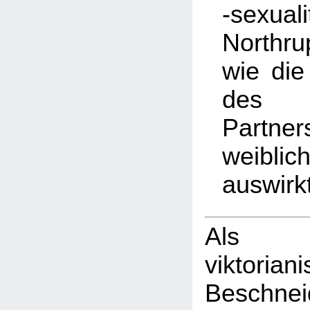
-sexuali
Northr
wie di
des 
Partner
weibli
auswirk
Als
viktorian
Beschn