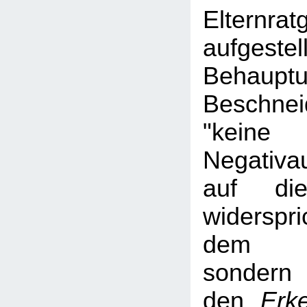
Elternrat
aufgestel
Behau
Beschne
"keine
Negativa
auf die
widerspr
dem Ha
sond
den
Erk