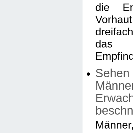
die En
Vorhaut
dreifa
das 
Empfind
Sehen 
Männer,
Erwac
beschn
Män