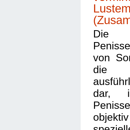
Lustem
(Zusa
Die 
Penisse
von Sorr
die 
ausführ
dar, 
Penissen
objek
speziell