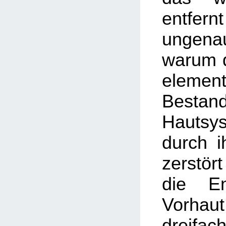
entfer
ungenau
warum d
element
Besta
Hautsy
durch i
zerstör
die En
Vorhaut
dreifa