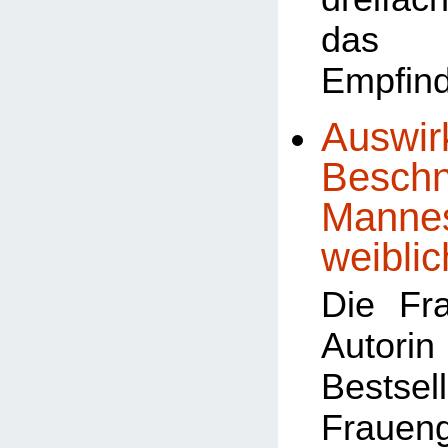
das 
Empfind
Auswir
Beschn
Mannes
weiblic
Die Fr
Autor
Bests
Frauen