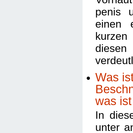
penis 
einen 
kurze
diesen
verdeutl
Was ist
Beschn
was ist
In dies
unter a