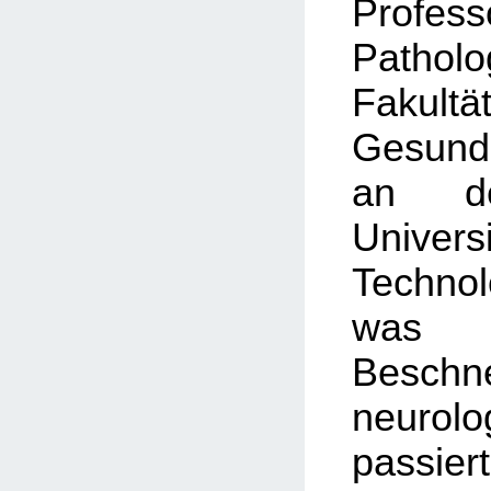
Prof
Patho
Faku
Gesundh
an de
Univ
Technol
was i
Besch
neurol
passie