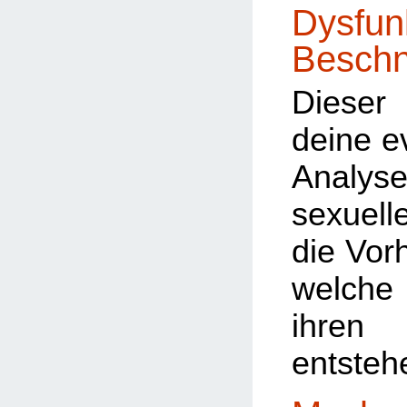
Dysfun
Beschn
Dieser 
deine e
Analyse
sexuel
die Vorh
welche
ihre
entsteh