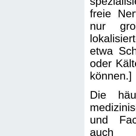
spezialis
freie Ne
nur gro
lokalisi
etwa Sch
oder Käl
können.]
Die hä
medizin
und Fach
auch 