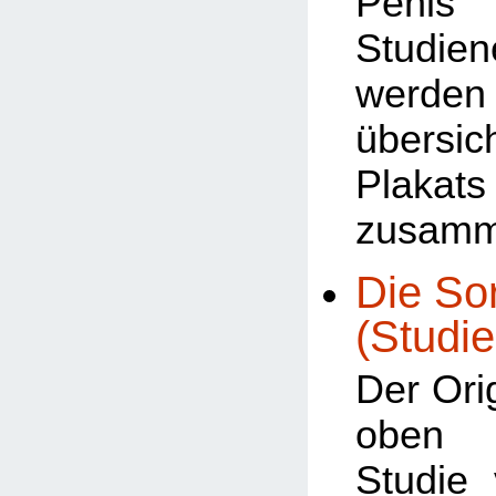
Penis 
Studien
werden
übersic
Plakats
zusamm
Die Sor
(Studie
Der Orig
oben b
Studie 