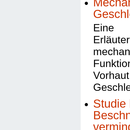
Mechan
Geschl
Eine 
Erläu
mechan
Funk
Vorhau
Geschle
Studie 
Beschn
vermin