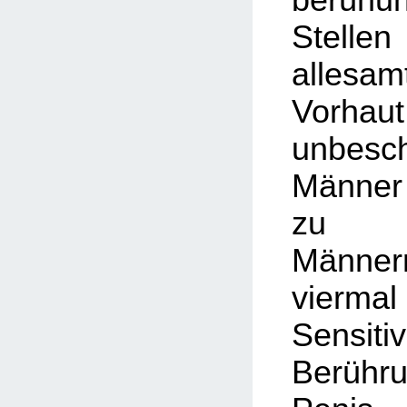
Stell
alles
Vorhau
unbesch
Männer
zu be
Männer
vier
Sensi
Berühr