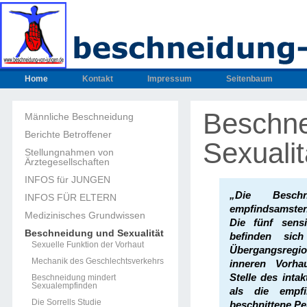
Home
Kontakt
Impressum
Seitenbaum
Beschne
Männliche Beschneidung
Berichte Betroffener
Sexualit
Stellungnahmen von
Ärztegesellschaften
INFOS für JUNGEN
„Die Besch
INFOS FÜR ELTERN
empfindsamsten
Medizinisches Grundwissen
Die fünf sensi
Beschneidung und Sexualität
befinden sic
Sexuelle Funktion der Vorhaut
Übergangsreg
Mechanik des Geschlechtsverkehrs
inneren Vorha
Stelle des intak
Beschneidung mindert
Sexualempfinden
als die empfi
Die Sorrells Studie
beschnittene Pe