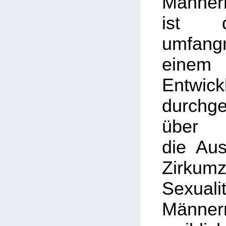
Männer
ist d
umfan
eine
Entwick
durchg
über
die Au
Zirkum
Sexu
Männe