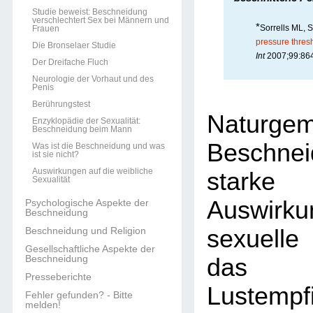
Studie beweist: Beschneidung
verschlechtert Sex bei Männern und
*
Sorrells ML, 
Frauen
pressure thresh
Die Bronselaer Studie
Int
2007;99:864
Der Dreifache Fluch
Neurologie der Vorhaut und des
Penis
Berührungstest
Naturge
Enzyklopädie der Sexualität:
Beschneidung beim Mann
Beschn
Was ist die Beschneidung und was
ist sie nicht?
Auswirkungen auf die weibliche
stark
Sexualität
Auswirk
Psychologische Aspekte der
Beschneidung
sexuelle
Beschneidung und Religion
Gesellschaftliche Aspekte der
Beschneidung
das 
Presseberichte
Lustempf
Fehler gefunden? - Bitte
melden!