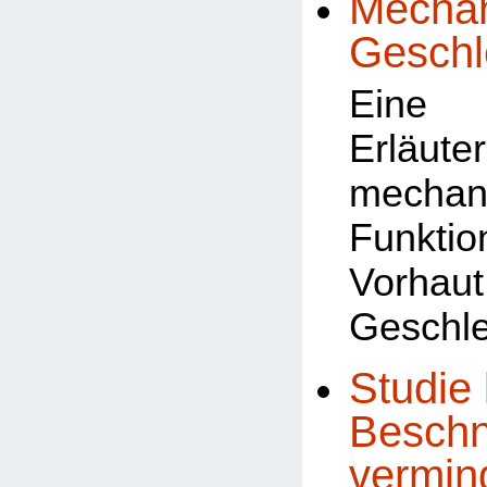
Mechan
Geschl
Eine 
Erläu
mechan
Funk
Vorhau
Geschle
Studie 
Beschn
vermin