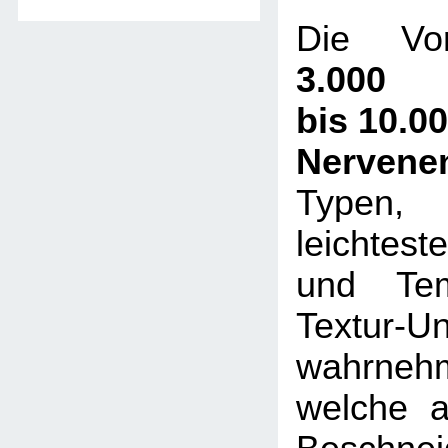
Die Vor
3.000
bis 10.0
Nervene
Typen,
leichtes
und Tem
Textur-U
wahrneh
welche a