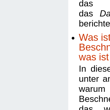
da
das
Da
berichte
Was ist
Beschn
was ist
In dies
unter a
warum
Besch
das w