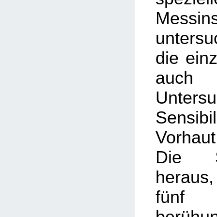
Messin
unters
die einz
auc
Unter
Sensi
Vorhau
Die S
heraus,
fünf
berühu