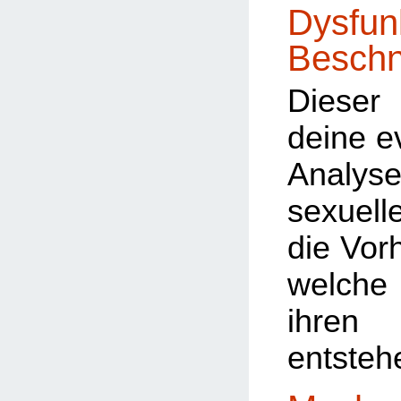
Dysfun
Beschn
Dieser 
deine e
Analyse
sexuel
die Vorh
welche
ihre
entsteh