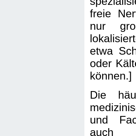
spezialis
freie Ne
nur gro
lokalisi
etwa Sch
oder Käl
können.]
Die hä
medizin
und Fach
auch 