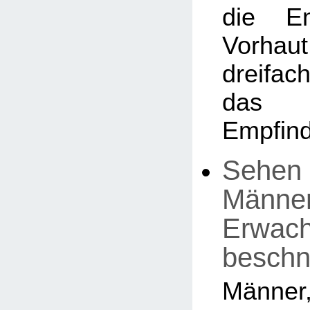
die En
Vorhaut
dreifa
das 
Empfind
Sehen 
Männer,
Erwac
beschn
Män