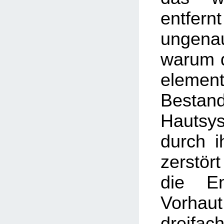
entfer
ungenau
warum d
element
Besta
Hautsy
durch i
zerstör
die En
Vorhaut
dreifa