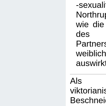
-sexuali
Northr
wie di
des 
Partner
weibli
auswirk
Als
viktorian
Beschn