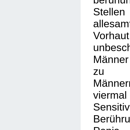
Stell
alles
Vorhau
unbesch
Männer
zu be
Männer
vier
Sensi
Berühr