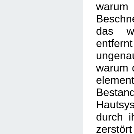
warum
Besch
das w
entfer
ungenau
warum d
element
Besta
Hautsy
durch i
zerstör