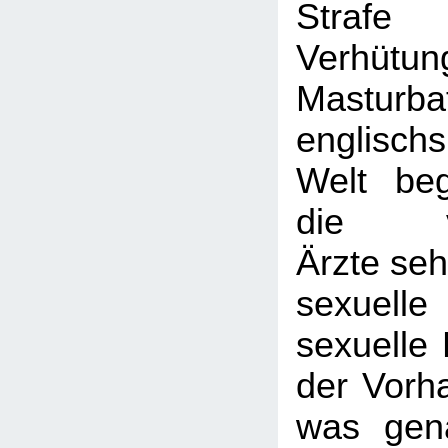
Strafe
Verhü
Masturb
englisch
Welt be
die vik
Ärzte seh
sexuelle
sexuelle 
der Vorh
was gen