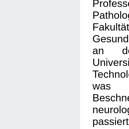
Prof
Patho
Faku
Gesundh
an de
Univ
Technol
was i
Besch
neurol
passie