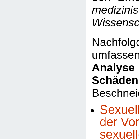
medizini
Wissensc
Nachfo
umfasse
Analyse 
Schäden
Beschnei
Sexuel
der Vo
sexuel