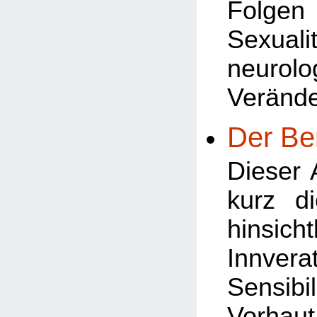
Folg
Sexua
neurolo
Veränd
Der Be
Dieser A
kurz d
hinsi
Innve
Sensibi
Vorha