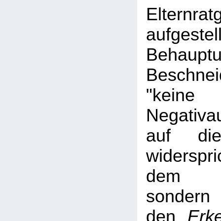
Elternrat
aufgestel
Behau
Beschne
"keine
Negativa
auf die
widerspr
dem Ha
sond
den
Erk