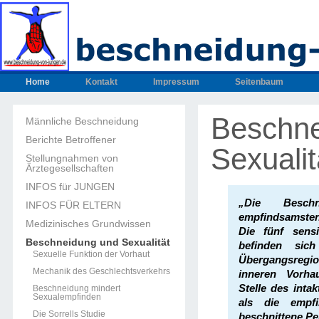
Home
Kontakt
Impressum
Seitenbaum
Beschne
Männliche Beschneidung
Berichte Betroffener
Sexualit
Stellungnahmen von
Ärztegesellschaften
INFOS für JUNGEN
„Die Besch
INFOS FÜR ELTERN
empfindsamsten
Medizinisches Grundwissen
Die fünf sensi
Beschneidung und Sexualität
befinden sic
Sexuelle Funktion der Vorhaut
Übergangsreg
Mechanik des Geschlechtsverkehrs
inneren Vorha
Stelle des intak
Beschneidung mindert
Sexualempfinden
als die empfi
Die Sorrells Studie
beschnittene Pe