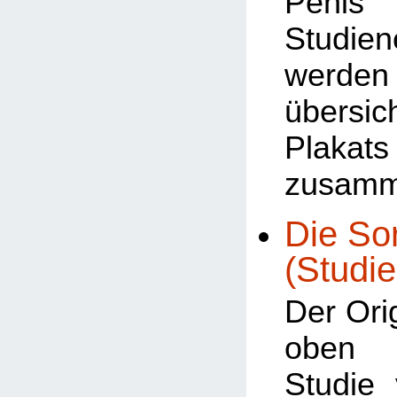
Penis 
Studien
werden
übersic
Plakats
zusamm
Die Sor
(Studie
Der Orig
oben b
Studie 