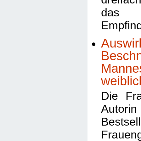
das 
Empfind
Auswir
Beschn
Mannes
weiblic
Die Fr
Autor
Bests
Frauen