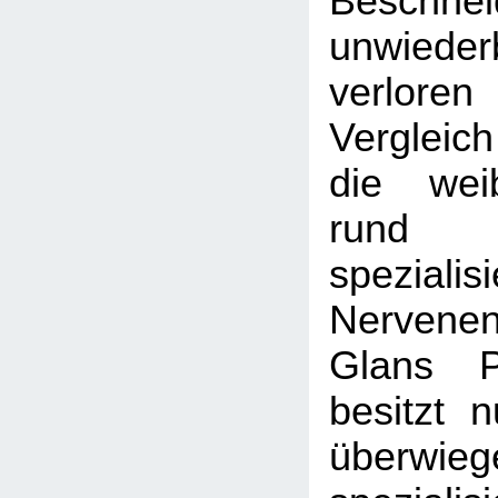
Beschnei
unwiederb
verlore
Vergleic
die weib
run
spezialisi
Nerven
Glans P
besitzt 
überwi