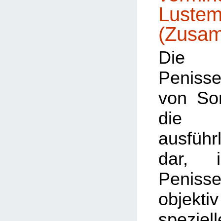
Lustem
(Zusa
Die 
Penisse
von Sorr
die 
ausführ
dar, 
Penissen
objek
speziell