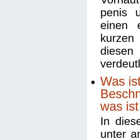
penis 
einen 
kurze
diesen
verdeutl
Was ist
Beschn
was ist
In dies
unter a