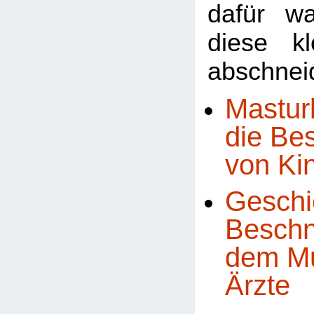
dafür w
diese k
abschneid
Mastur
die Be
von Ki
Geschi
Beschn
dem Mu
Ärzte