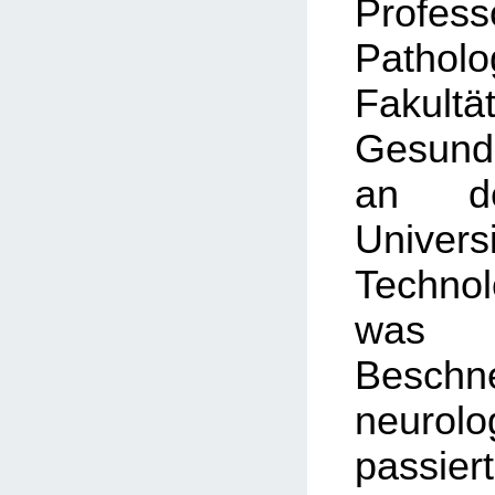
Prof
Patho
Faku
Gesundh
an de
Univ
Technol
was i
Besch
neurol
passie