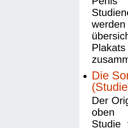
Penis 
Studien
werden
übersic
Plakats
zusamm
Die Sor
(Studie
Der Orig
oben b
Studie 