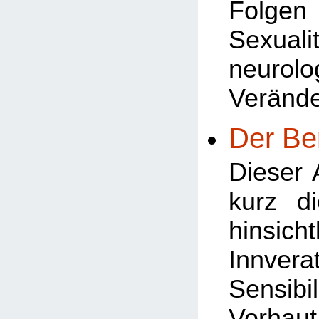
Folg
Sexua
neurolo
Veränd
Der Be
Dieser A
kurz d
hinsi
Innve
Sensibi
Vorha