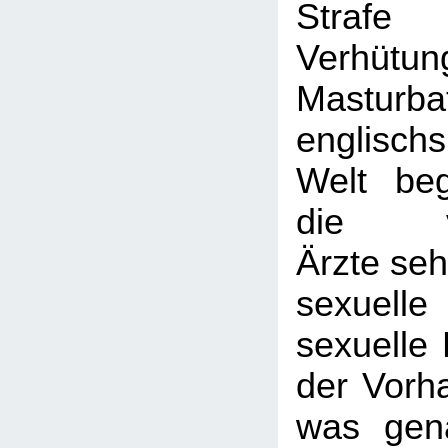
Strafe
Verhü
Masturb
englisch
Welt be
die vik
Ärzte seh
sexuelle
sexuelle 
der Vorh
was gen