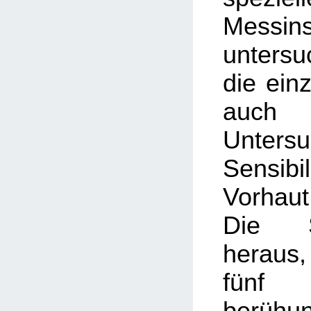
Messin
unters
die einz
auc
Unter
Sensi
Vorhau
Die S
heraus,
fünf
berühu