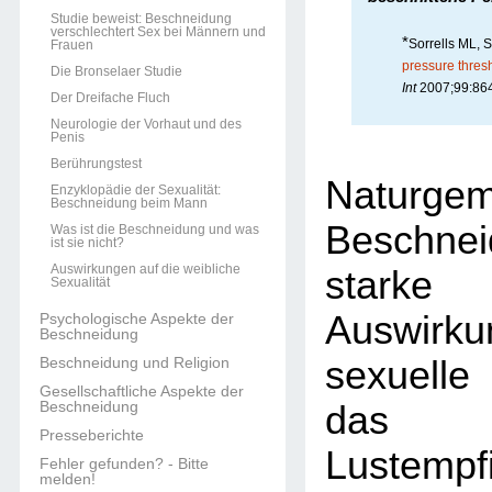
Studie beweist: Beschneidung
verschlechtert Sex bei Männern und
*
Sorrells ML, 
Frauen
pressure thresh
Die Bronselaer Studie
Int
2007;99:864
Der Dreifache Fluch
Neurologie der Vorhaut und des
Penis
Berührungstest
Naturge
Enzyklopädie der Sexualität:
Beschneidung beim Mann
Beschn
Was ist die Beschneidung und was
ist sie nicht?
Auswirkungen auf die weibliche
stark
Sexualität
Auswirk
Psychologische Aspekte der
Beschneidung
sexuelle
Beschneidung und Religion
Gesellschaftliche Aspekte der
Beschneidung
das 
Presseberichte
Lustempf
Fehler gefunden? - Bitte
melden!