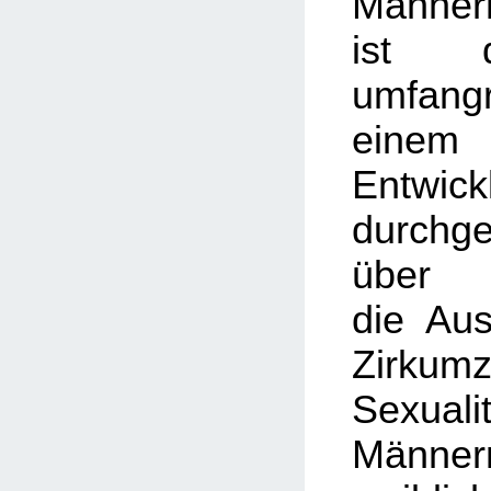
Männer
ist d
umfan
eine
Entwick
durchg
über
die Au
Zirkum
Sexu
Männe