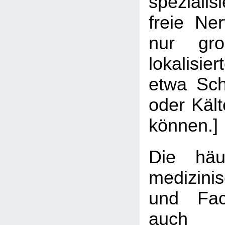
spezialis
freie Ne
nur gro
lokalisi
etwa Sch
oder Käl
können.]
Die hä
medizin
und Fach
auch 