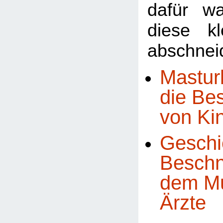
dafür w
diese k
abschneid
Mastur
die Be
von Ki
Geschi
Beschn
dem Mu
Ärzte