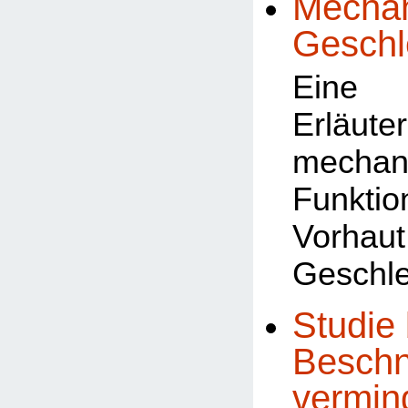
Mechan
Geschl
Eine 
Erläu
mechan
Funk
Vorhau
Geschle
Studie 
Beschn
vermin