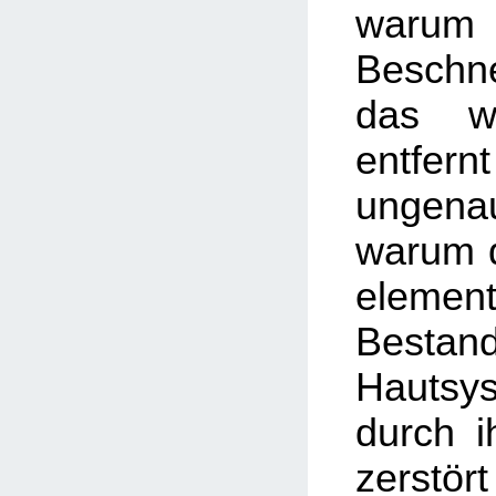
warum
Besch
das w
entfer
ungenau
warum d
element
Besta
Hautsy
durch i
zerstör