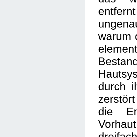
entfer
ungenau
warum d
element
Besta
Hautsy
durch i
zerstör
die En
Vorhaut
dreifa