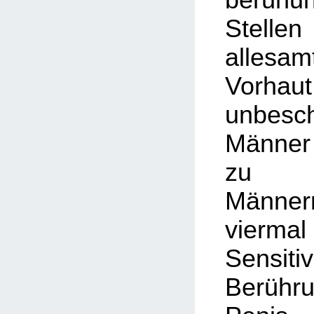
Stell
alles
Vorhau
unbesch
Männer
zu be
Männer
vier
Sensi
Berühr