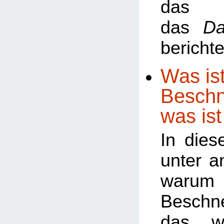
da
das
Da
berichte
Was ist
Beschn
was ist
In dies
unter a
warum
Besch
das w