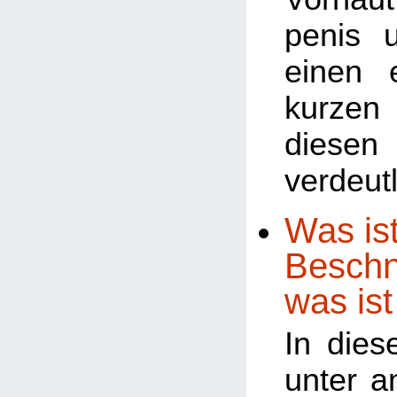
penis 
einen 
kurze
diesen
verdeutl
Was ist
Beschn
was ist
In dies
unter a