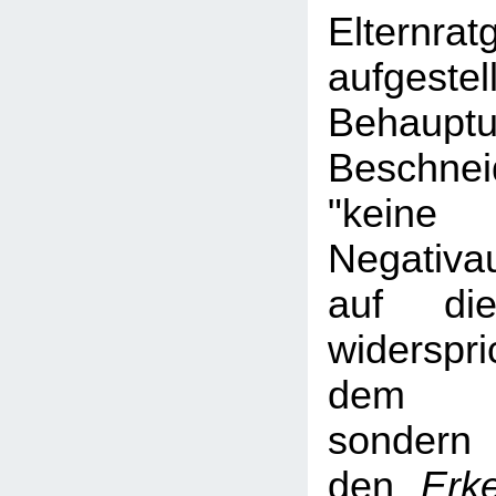
Elternrat
aufgestel
Behau
Beschne
"keine
Negativa
auf die
widerspr
dem Ha
sond
den
Erk