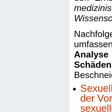
medizini
Wissensc
Nachfo
umfasse
Analyse 
Schäden
Beschnei
Sexuel
der Vo
sexuel