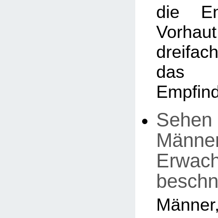
die En
Vorhaut
dreifa
das 
Empfind
Sehen 
Männer,
Erwac
beschn
Män