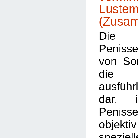
Lustem
(Zusa
Die 
Penisse
von Sorr
die 
ausführ
dar, 
Penissen
objek
speziell