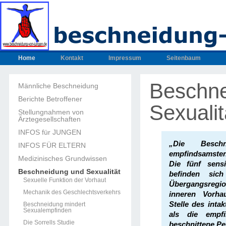
Home
Kontakt
Impressum
Seitenbaum
Beschne
Männliche Beschneidung
Berichte Betroffener
Sexualit
Stellungnahmen von
Ärztegesellschaften
INFOS für JUNGEN
„Die Besch
INFOS FÜR ELTERN
empfindsamsten
Medizinisches Grundwissen
Die fünf sensi
Beschneidung und Sexualität
befinden sic
Sexuelle Funktion der Vorhaut
Übergangsreg
Mechanik des Geschlechtsverkehrs
inneren Vorha
Stelle des intak
Beschneidung mindert
Sexualempfinden
als die empfi
Die Sorrells Studie
beschnittene Pe