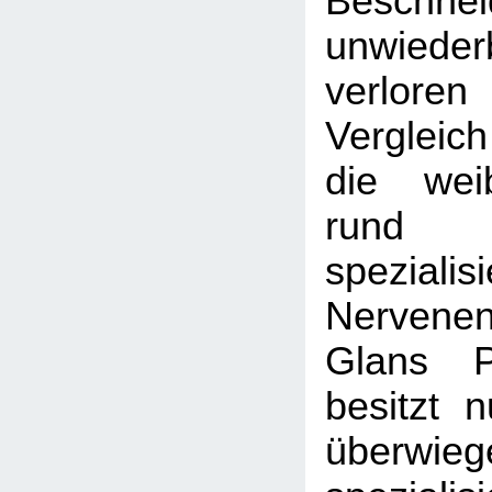
Beschnei
unwiederb
verlore
Vergleic
die weib
run
spezialisi
Nerven
Glans P
besitzt 
überwi