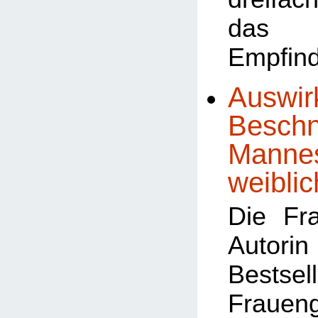
das 
Empfind
Auswir
Beschn
Mannes
weiblic
Die Fr
Autor
Bests
Frauen