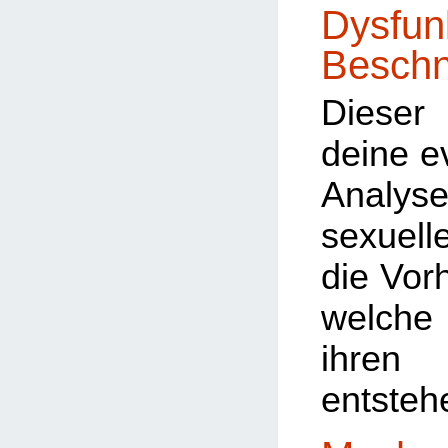
Dysfun
Beschn
Dieser 
deine e
Analyse
sexuel
die Vorh
welche
ihre
entsteh