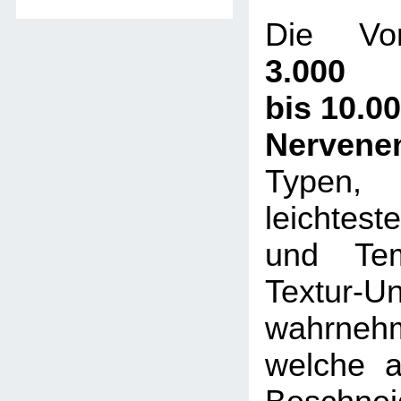
Die Vor
3.000
bis 10.0
Nervene
Typen,
leichtes
und Tem
Textur-U
wahrneh
welche a