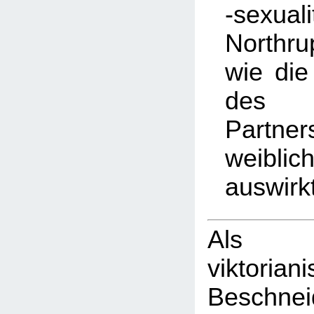
-sexuali
Northr
wie di
des 
Partner
weibli
auswirk
Als
viktorian
Beschn