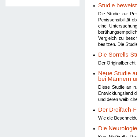
Studie beweis
Die Studie zur Peni
Penissensibilität o
eine Untersuchung
berühungsempdlich
Vergleich zu besc
besitzen. Die Stud
Die Sorrells-St
Der Originalbericht
Neue Studie a
bei Männern u
Diese Studie an r
Entwicklungsland d
und deren weiblich
Der Dreifach-F
Wie die Beschneidu
Die Neurologie
Ken McGrath, Prof