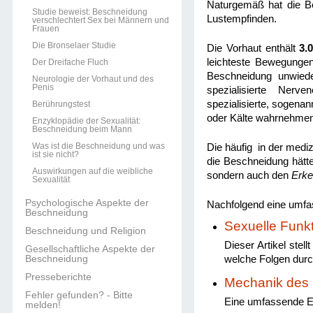
Naturgemäß hat die Be
Studie beweist: Beschneidung
Lustempfinden.
verschlechtert Sex bei Männern und
Frauen
Die Bronselaer Studie
Die Vorhaut enthält
3.
leichteste Bewegunge
Der Dreifache Fluch
Beschneidung unwieder
Neurologie der Vorhaut und des
Penis
spezialisierte Ner
spezialisierte, sogena
Berührungstest
oder Kälte wahrnehmen
Enzyklopädie der Sexualität:
Beschneidung beim Mann
Was ist die Beschneidung und was
Die häufig in der mediz
ist sie nicht?
die Beschneidung hätte
Auswirkungen auf die weibliche
sondern auch den
Erke
Sexualität
Psychologische Aspekte der
Nachfolgend eine umf
Beschneidung
Sexuelle Funk
Beschneidung und Religion
Dieser Artikel stel
Gesellschaftliche Aspekte der
Beschneidung
welche Folgen durc
Presseberichte
Mechanik des 
Fehler gefunden? - Bitte
Eine umfassende E
melden!