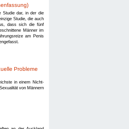
menfassung)
e Studie dar, in der die
einzige Studie, die auch
us, dass sich die fünf
beschnittene Männer im
rührungsreize am Penis
engefasst.
uelle Probleme
ichste in einem Nicht-
 Sexualität von Männern
aften an der Auckland