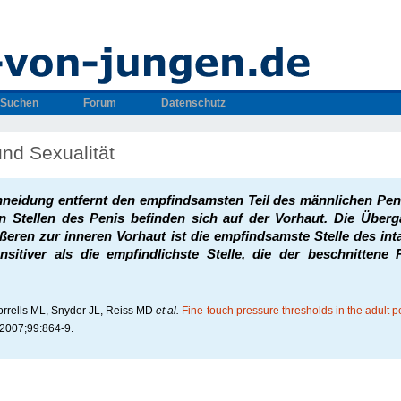
Suchen
Forum
Datenschutz
nd Sexualität
neidung entfernt den empfindsamsten Teil des männlichen Peni
en Stellen des Penis befinden sich auf der Vorhaut. Die Über
ßeren zur inneren Vorhaut ist die empfindsamste Stelle des int
nsitiver als die empfindlichste Stelle, die der beschnittene
orrells ML, Snyder JL, Reiss MD
et al.
Fine-touch pressure thresholds in the adult p
2007;99:864-9.