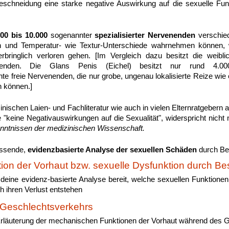
schneidung eine starke negative Auswirkung auf die sexuelle Fun
000 bis 10.000
sogenannter
spezialisierter Nervenenden
verschie
n und Temperatur- wie Textur-Unterschiede wahrnehmen können, 
bringlich verloren gehen. [Im Vergleich dazu besitzt die weiblic
venenden. Die Glans Penis (Eichel) besitzt nur rund 4.00
nnte freie Nervenenden, die nur grobe, ungenau lokalisierte Reize wi
 können.]
inischen Laien- und Fachliteratur wie auch in vielen Elternratgebern 
 "keine Negativauswirkungen auf die Sexualität", widerspricht nich
nntnissen der medizinischen Wissenschaft.
assende,
evidenzbasierte Analyse der sexuellen Schäden
durch Be
tion der Vorhaut bzw. sexuelle Dysfunktion durch B
lt deine evidenz-basierte Analyse bereit, welche sexuellen Funktionen 
h ihren Verlust entstehen
Geschlechtsverkehrs
rläuterung der mechanischen Funktionen der Vorhaut während des 