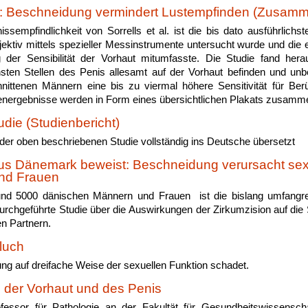
t: Beschneidung vermindert Lustempfinden (Zusam
ssempfindlichkeit von Sorrells et al. ist die bis dato ausführlichst
bjektiv mittels spezieller Messinstrumente untersucht wurde und die 
 der Sensibilität der Vorhaut mitumfasste. Die Studie fand hera
sten Stellen des Penis allesamt auf der Vorhaut befinden und un
hnittenen Männern eine bis zu viermal höhere Sensitivität für Be
ienergebnisse werden in Form eines übersichtlichen Plakats zusamm
udie (Studienbericht)
 der oben beschriebenen Studie vollständig ins Deutsche übersetzt
us Dänemark beweist: Beschneidung verursacht sex
nd Frauen
und 5000 dänischen Männern und Frauen ist die bislang umfangre
urchgeführte Studie über die Auswirkungen der Zirkumzision auf die
en Partnern.
luch
ng auf dreifache Weise der sexuellen Funktion schadet.
 der Vorhaut und des Penis
essor für Pathologie an der Fakultät für Gesundheitswissensch