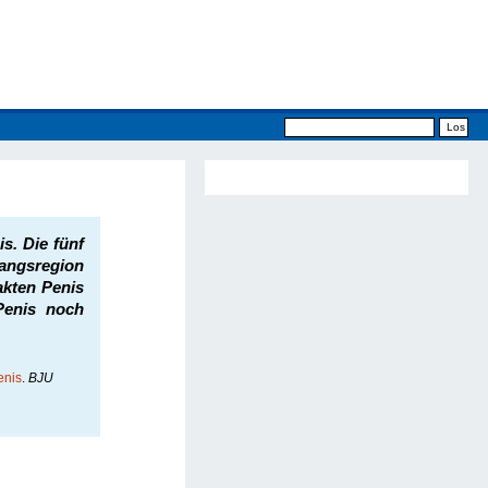
s. Die fünf
gangsregion
akten Penis
 Penis noch
enis
.
BJU