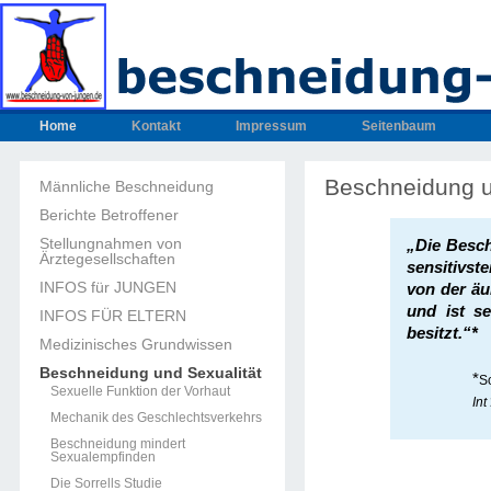
Home
Kontakt
Impressum
Seitenbaum
Beschneidung u
Männliche Beschneidung
Berichte Betroffener
Stellungnahmen von
„Die Besch
Ärztegesellschaften
sensitivst
INFOS für JUNGEN
von der äu
und ist se
INFOS FÜR ELTERN
besitzt.“*
Medizinisches Grundwissen
Beschneidung und Sexualität
*
S
Sexuelle Funktion der Vorhaut
Int
Mechanik des Geschlechtsverkehrs
Beschneidung mindert
Sexualempfinden
Die Sorrells Studie