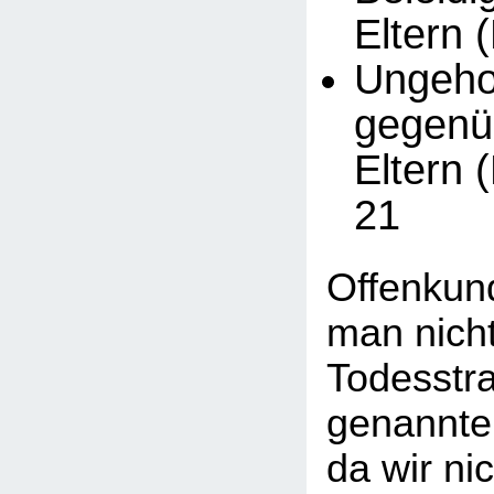
Eltern 
Ungeh
gegenü
Eltern 
21
Offenkund
man nicht
Todesstra
genannte
da wir ni