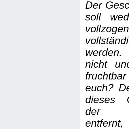
Der Gesc
soll we
vollz
vollständ
werden.
nicht un
fruchtb
euch? D
dieses 
der Be
entfernt