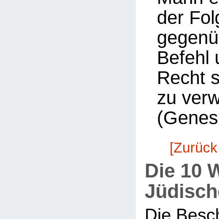
der Fol
gegenü
Befehl 
Recht 
zu ver
(Genesi
[Zurück
Die 10 
Jüdisch
Die Besc