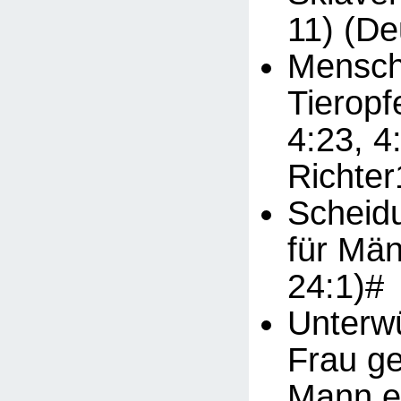
11) (De
Mensch
Tieropf
4:23, 4
Richter
Scheid
für Män
24:1)#
Unterwü
Frau g
Mann ei