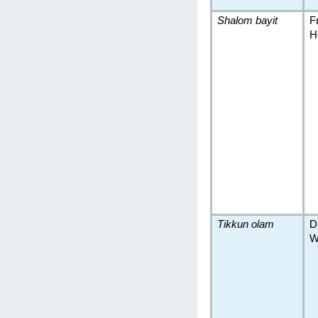
Shalom bayit
F
H
Tikkun olam
D
W