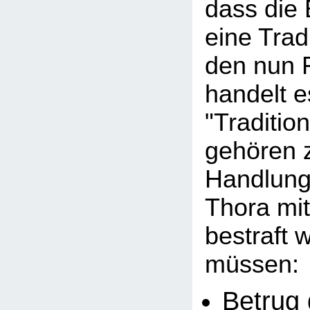
dass die
eine Tradi
den nun 
handelt e
"Traditio
gehören 
Handlunge
Thora mi
bestraft 
müssen:
Betrug