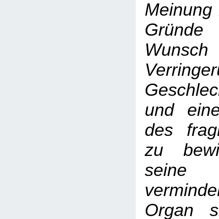
Meinung 
Gründe
Wuns
Verrin
Geschlec
und ein
des frag
zu bewi
seine
verminde
Organ s