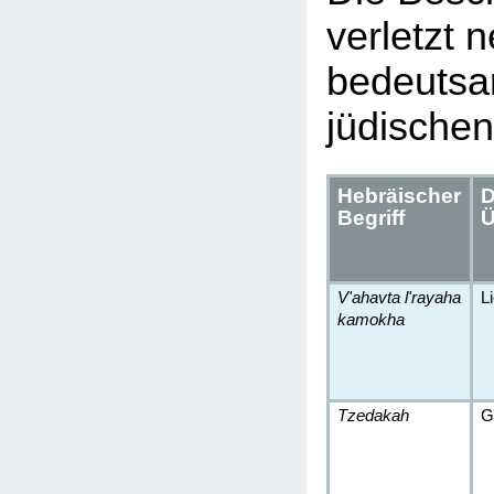
verletzt 
bedeutsa
jüdischen
Hebräischer
D
Begriff
Ü
V'ahavta l'rayaha
L
kamokha
Tzedakah
G