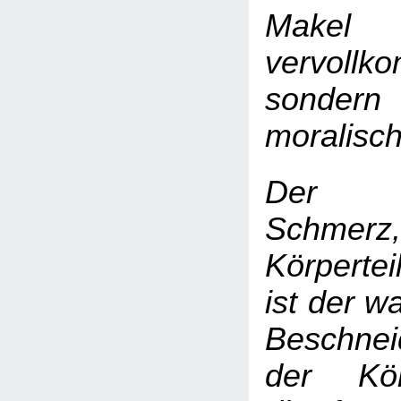
Mak
vervollk
sonde
moralisc
Der K
Schmerz
Körpertei
ist der w
Beschne
der Körp