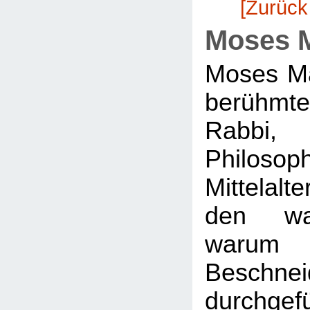
[Zurück
Moses 
Moses Ma
berühm
Rabbi
Philo
Mittelal
den wa
war
Beschnei
durchgef