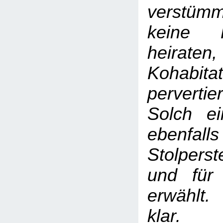
verstümm
keine F
heiraten,
Kohabi
pervertie
Solch e
ebenf
Stolperst
und für
erwählt.
klar.