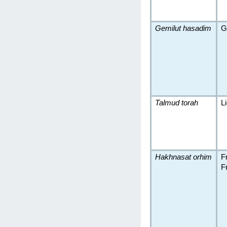
Gemilut hasadim
G
Talmud torah
L
Hakhnasat orhim
F
F