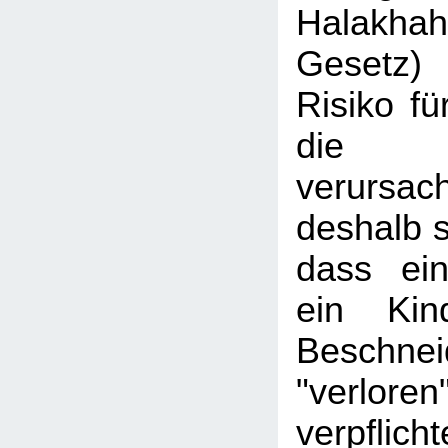
Halakhah
Gesetz)
Risiko fü
die Be
verursac
deshalb s
dass ein
ein Kin
Beschnei
"verlore
verpfl