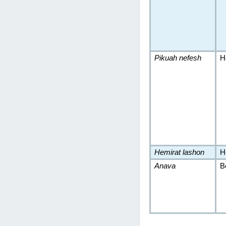
Pikuah nefesh
H
Hemirat lashon
H
Anava
B