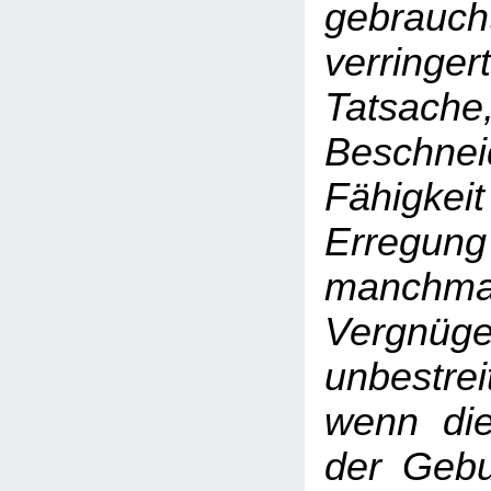
gebrauch
verri
Tatsach
Beschn
Fähigkeit
Erregung
manchmal 
Vergn
unbestr
wenn die
der Gebu