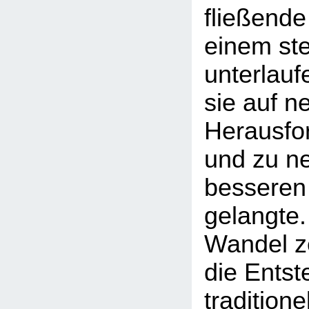
fließende
einem st
unterlauf
sie auf n
Herausfor
und zu n
besseren
gelangte.
Wandel ze
die Entst
traditione