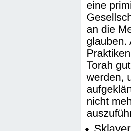
eine primi
Gesellsch
an die M
glauben.
Praktiken
Torah gu
werden, u
aufgeklä
nicht meh
auszuführ
Sklaver