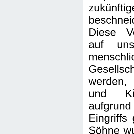
zukünf
beschnei
Diese Vo
auf uns
menschli
Gesellsch
werden,
und Ki
aufgr
Eingriffs
Söhne wu