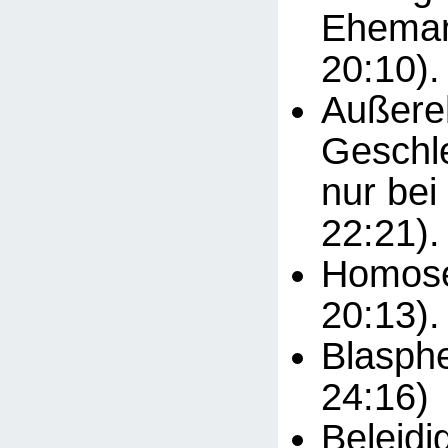
Eheman
20:10).
Außere
Geschle
nur bei
22:21).
Homosex
20:13).
Blasphe
24:16)
Beleidi