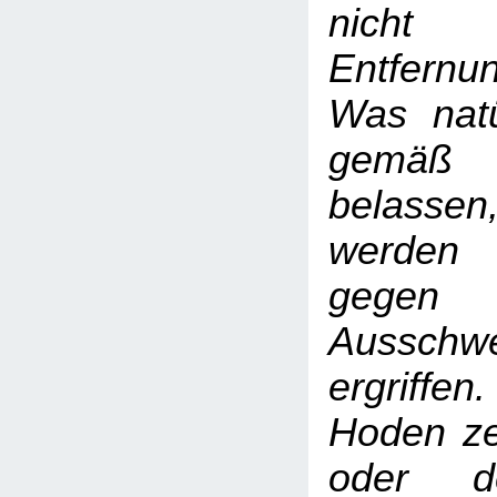
nicht 
Entfern
Was natür
gemäß
belass
werden
gegen
Ausschwe
ergriffen
Hoden ze
oder d