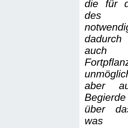
die für 
des I
notwend
dadurch
auch 
Fortpfl
unmögl
aber au
Begierde
über da
was u