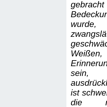
gebrach
Bedeck
wurde
zwangslä
gesch
Weißen,
Erinner
sein
ausdrückl
ist schwe
die m