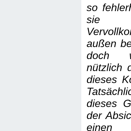
so fehler
sie
Vervoll
außen be
doch w
nützlich 
dieses Kö
Tatsäc
dieses G
der Absic
einen 