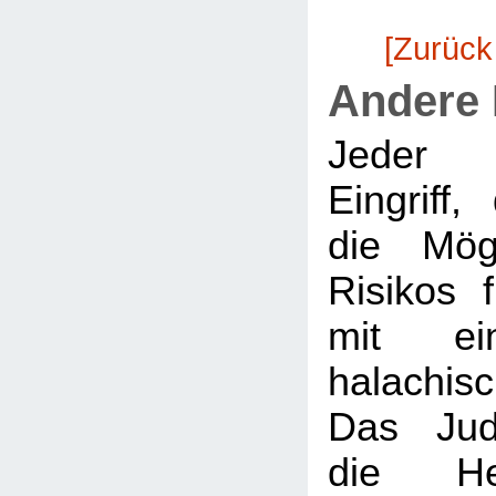
[Zurück
Andere
Jeder m
Eingriff
die Mögl
Risikos 
mit ein
halachi
Das Jud
die Hei