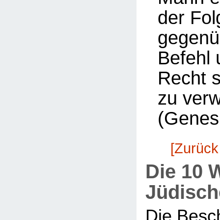
der Fol
gegenü
Befehl 
Recht 
zu ver
(Genesi
[Zurück
Die 10 
Jüdisch
Die Besc