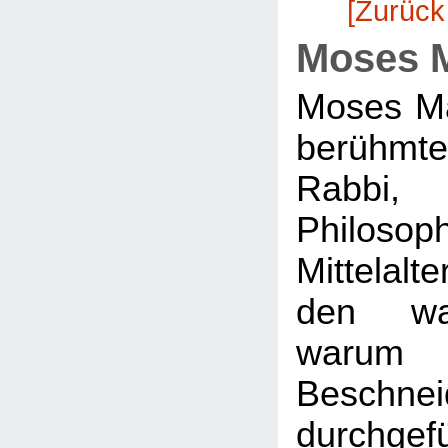
[Zurück
Moses 
Moses Ma
berühm
Rabbi
Philo
Mittelal
den wa
war
Beschnei
durchgef