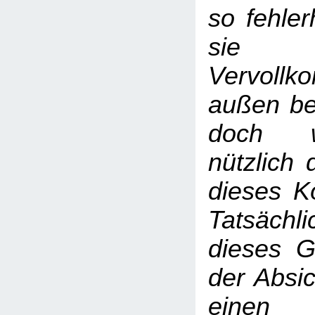
so fehler
sie
Vervoll
außen be
doch w
nützlich 
dieses Kö
Tatsäc
dieses G
der Absic
einen 