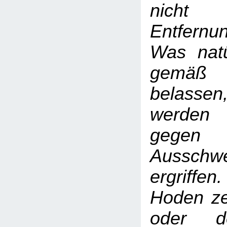
nicht 
Entfern
Was natür
gemäß
belass
werden
gegen
Ausschwe
ergriffen
Hoden ze
oder d