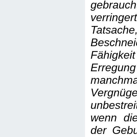
gebrauch
verri
Tatsach
Beschn
Fähigkeit
Erregung
manchmal 
Vergn
unbestr
wenn die
der Gebu