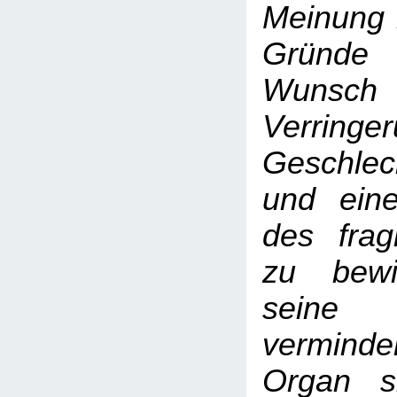
Meinung 
Gründe
Wuns
Verrin
Geschlec
und ein
des frag
zu bewi
seine
verminde
Organ s