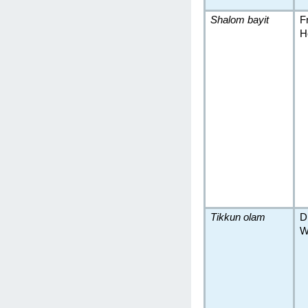
Shalom bayit
F
H
Tikkun olam
D
W