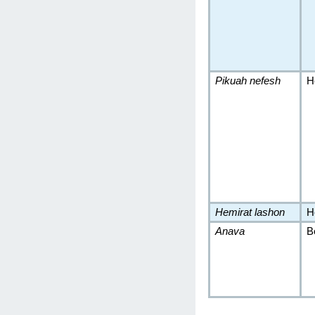
Pikuah nefesh
H
Hemirat lashon
H
Anava
B