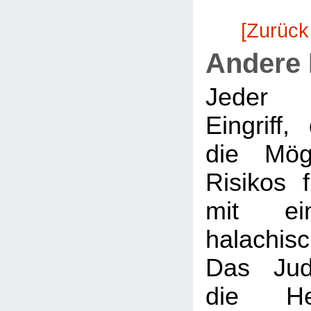
[Zurück
Andere
Jeder m
Eingriff
die Mögl
Risikos 
mit ein
halachi
Das Jud
die Hei