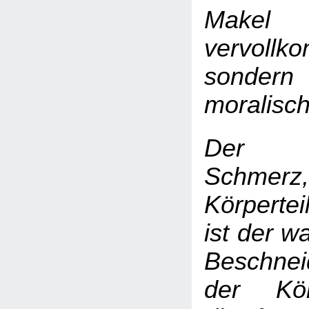
Mak
vervollk
sonde
moralisc
Der K
Schmerz
Körpertei
ist der w
Beschne
der Körp