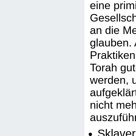
eine primi
Gesellsch
an die M
glauben.
Praktiken
Torah gu
werden, u
aufgeklä
nicht meh
auszuführ
Sklaver