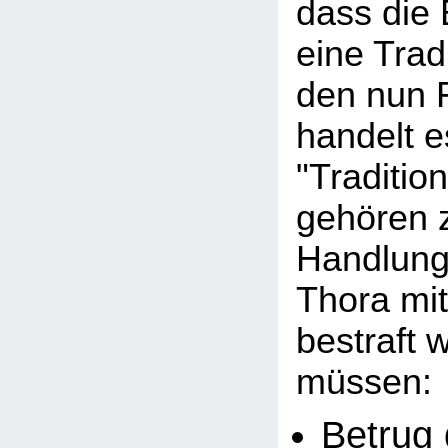
dass die
eine Tradi
den nun 
handelt e
"Traditio
gehören 
Handlunge
Thora mi
bestraft 
müssen:
Betrug