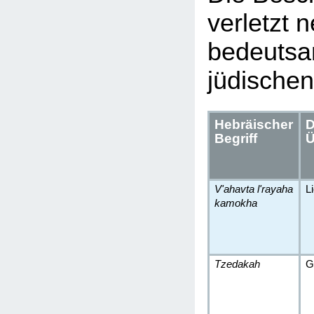
verletzt 
bedeutsa
jüdischen
Hebräischer
D
Begriff
Ü
V'ahavta l'rayaha
L
kamokha
Tzedakah
G