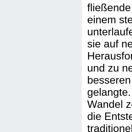
fließende
einem st
unterlauf
sie auf n
Herausfor
und zu n
besseren
gelangte.
Wandel ze
die Entst
traditione