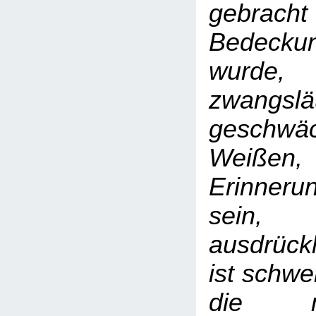
gebrach
Bedeck
wurde
zwangslä
gesch
Weißen,
Erinner
sein
ausdrückl
ist schwe
die m