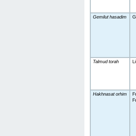
Gemilut hasadim
G
Talmud torah
L
Hakhnasat orhim
F
F