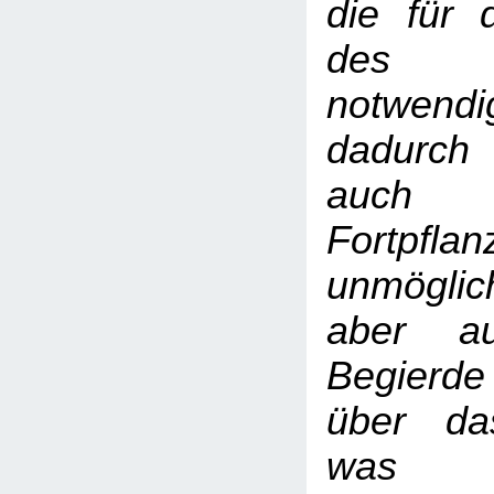
die für 
des I
notwend
dadurch
auch 
Fortpfl
unmögl
aber au
Begierde
über da
was u