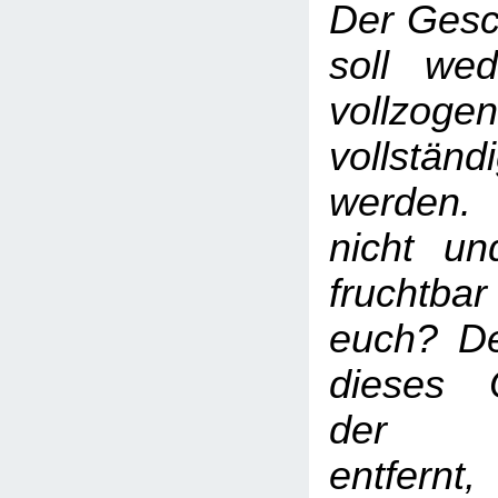
Der Gesc
soll we
vollz
vollständ
werden.
nicht un
fruchtb
euch? D
dieses 
der Be
entfernt