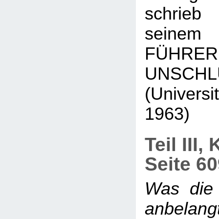
schrieb
seinem
FÜH
UNSCHL
(Universi
1963)
Teil III,
Seite 6
Was die
anbelang