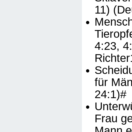
11) (De
Mensch
Tieropf
4:23, 4
Richter
Scheid
für Män
24:1)#
Unterwü
Frau g
Mann ei