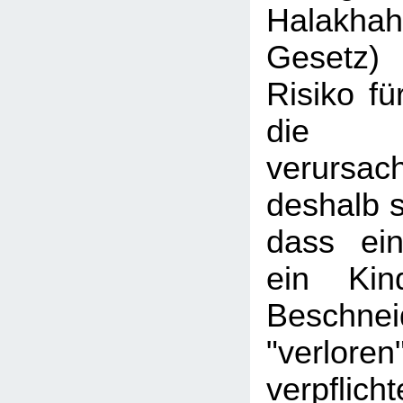
Halakhah
Gesetz)
Risiko fü
die Be
verursac
deshalb s
dass ein
ein Kin
Beschnei
"verlore
verpfl