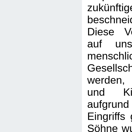
zukünf
beschnei
Diese Vo
auf uns
menschli
Gesellsch
werden,
und Ki
aufgr
Eingriffs
Söhne wu