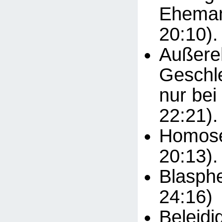
Eheman
20:10).
Außere
Geschle
nur bei
22:21).
Homosex
20:13).
Blasphe
24:16)
Beleidi