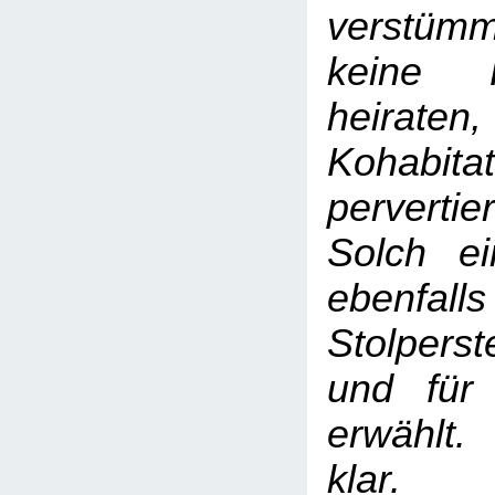
verstümm
keine F
heiraten,
Kohabi
pervertie
Solch e
ebenf
Stolperst
und für
erwählt.
klar.