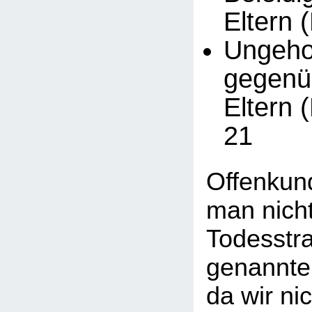
Eltern 
Ungeh
gegenü
Eltern 
21
Offenkund
man nicht
Todesstra
genannte
da wir ni