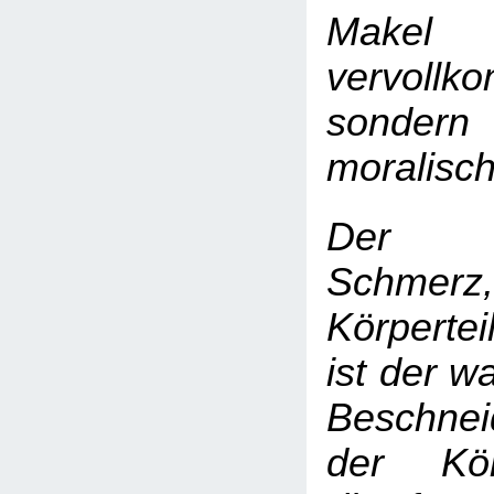
Mak
vervollk
sonde
moralisc
Der K
Schmerz
Körpertei
ist der w
Beschne
der Körp