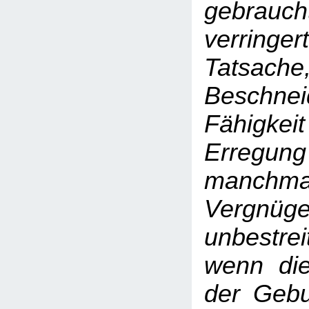
gebrauch
verri
Tatsach
Beschn
Fähigkeit
Erregung
manchmal 
Vergn
unbestr
wenn die
der Gebu