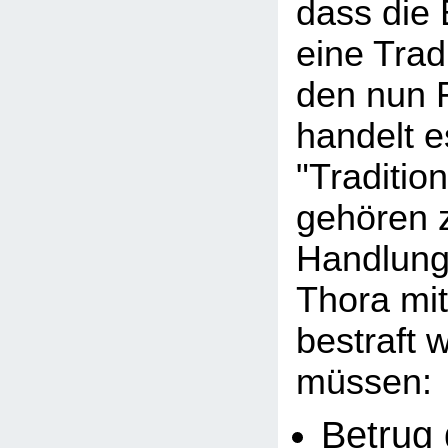
dass die
eine Tradi
den nun 
handelt e
"Traditio
gehören 
Handlunge
Thora mi
bestraft 
müssen:
Betrug