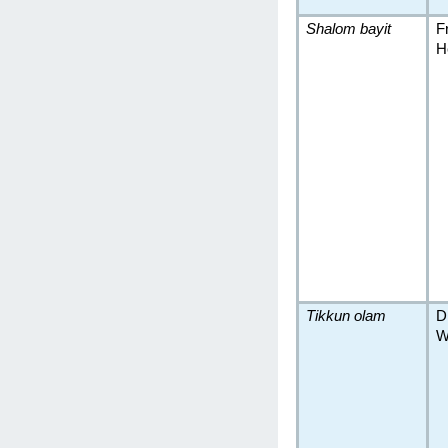
Shalom bayit
F
H
Tikkun olam
D
W