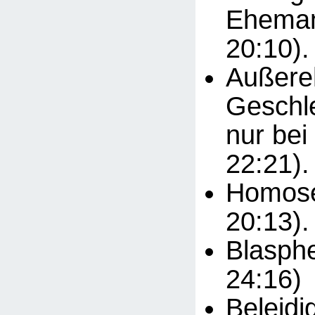
Eheman
20:10).
Außere
Geschle
nur bei
22:21).
Homosex
20:13).
Blasphe
24:16)
Beleidi