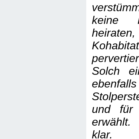
verstümm
keine F
heiraten,
Kohabi
pervertie
Solch e
ebenf
Stolperst
und für
erwählt.
klar.