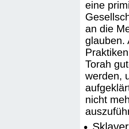
eine primi
Gesellsch
an die M
glauben.
Praktiken
Torah gu
werden, u
aufgeklä
nicht meh
auszuführ
Sklaver