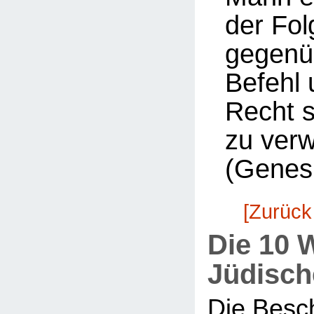
der Fol
gegenü
Befehl 
Recht 
zu ver
(Genesi
[Zurück
Die 10 
Jüdisch
Die Besc