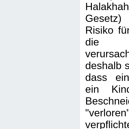
Halakhah
Gesetz)
Risiko fü
die Be
verursac
deshalb s
dass ein
ein Kin
Beschnei
"verlore
verpfl