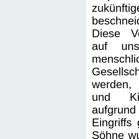
zukünf
beschnei
Diese Vo
auf uns
menschli
Gesellsch
werden,
und Ki
aufgr
Eingriffs
Söhne wu