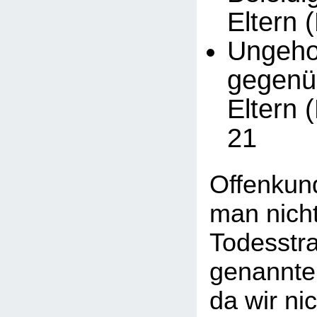
Eltern 
Ungeh
gegenü
Eltern 
21
Offenkund
man nicht
Todesstra
genannte
da wir ni