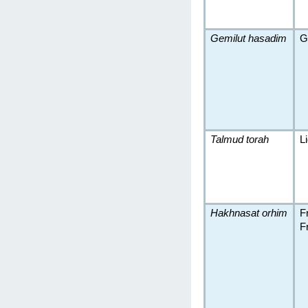
Gemilut hasadim
G
Talmud torah
L
Hakhnasat orhim
F
F