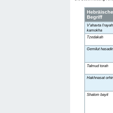
Hebräische
Begriff
V'ahavta l'raya
kamokha
Tzedakah
Gemilut hasadi
Talmud torah
Hakhnasat orh
Shalom bayit