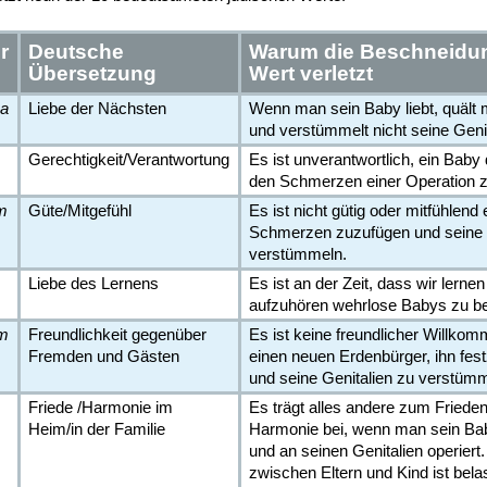
r
Deutsche
Warum die Beschneidu
Übersetzung
Wert verletzt
ha
Liebe der Nächsten
Wenn man sein Baby liebt, quält 
und verstümmelt nicht seine Genit
Gerechtigkeit/Verantwortung
Es ist unverantwortlich, ein Bab
den Schmerzen einer Operation z
m
Güte/Mitgefühl
Es ist nicht gütig oder mitfühlen
Schmerzen zuzufügen und seine 
verstümmeln.
Liebe des Lernens
Es ist an der Zeit, dass wir lerne
aufzuhören wehrlose Babys zu b
im
Freundlichkeit gegenüber
Es ist keine freundlicher Willko
Fremden und Gästen
einen neuen Erdenbürger, ihn fes
und seine Genitalien zu verstümm
Friede /Harmonie im
Es trägt alles andere zum Friede
Heim/in der Familie
Harmonie bei, wenn man sein Bab
und an seinen Genitalien operiert
zwischen Eltern und Kind ist bela