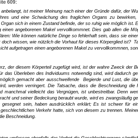
eite 609:
anbelangt, ist meiner Meinung nach einer der Gründe dafür, der Wu
hres und eine Schwächung des fraglichen Organs zu bewirken, s
 Organ sich in einem Zustand befinde, der so ruhig wie möglich is
 einen angeborenen Makel vervollkommnet. Dies gab allen die Mög
ären: Wie können natürliche Dinge so fehlerhaft sein, dass sie ei
 doch wissen, wie nützlich die Vorhaut für dieses Körperglied ist? T
bsicht aufgetragen einen angeborenen Makel zu vervollkommnen, son
z, der diesem Körperteil zugefügt wird, ist der wahre Zweck der 
für das Überleben des Individuums notwendig sind, wird dadurch ge
nmöglich gemacht aber ausschweifende Begierde und Lust, die üb
ird, werden verringert. Die Tatsache, dass die Beschneidung die F
 manchmal vielleicht das Vergnügen, ist unbestreitbar. Denn wen
racht und seiner Bedeckung beraubt wurde, wird es zwangsläufig g
 gesegnet sein, haben ausdrücklich erklärt; Es ist schwer für ei
eschlechtlichen Verkehr hatte, sich von diesem zu trennen. Meine
 die Beschneidung.