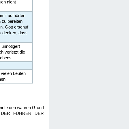
uch nicht
mit aufhörten
 zu bereiten
n. Gott erschuf
zu denken, dass
 unnötiger)
h verletzt die
Lebens.
 vielen Leuten
hen.
kannte den wahren Grund
uch, DER FÜHRER DER