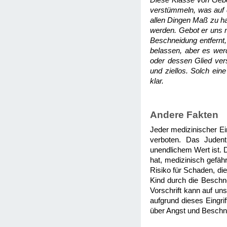
Diese Klasse von Gebo
verstümmeln, was auf 
allen Dingen Maß zu ha
werden. Gebot er uns 
Beschneidung entfernt,
belassen, aber es wer
oder dessen Glied vers
und ziellos. Solch eine
klar.
Andere Fakten
Jeder medizinischer Ein
verboten. Das Judent
unendlichem Wert ist. 
hat, medizinisch gefäh
Risiko für Schaden, die
Kind durch die Beschne
Vorschrift kann auf u
aufgrund dieses Eingri
über Angst und Besch