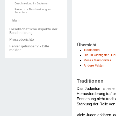
Beschneidung im Judentum
Fakten zur Beschneidung im
Judentum
Islam
Gesellschaftliche Aspekte der
Beschneidung
Presseberichte
Übersicht
Fehler gefunden? - Bitte
melden!
Traditionen
Die 10 wichtigsten Jü
Moses Maimonides
Andere Fakten
Traditionen
Das Judentum ist eine f
Herausforderung traf u
Entstehung nicht-tradi
Stärkung der Rolle von 
Viele Juden erklären, 