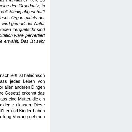
er männlicher Tiere zu
eine den Grundsatz, in
vollständig abgeschafft
eses Organ mittels der
t, wird gemäß der Natur
Hoden zerquetscht sind
tation wäre pervertiert
ie erwählt. Das ist sehr
nschließt ist halachisch
 dass jedes Leben von
or allen anderen Dingen
che Gesetz) erkennt das
ass eine Mutter, die ein
neiden zu lassen. Diese
ütter und Kinder haben
 Heilung Vorrang nehmen