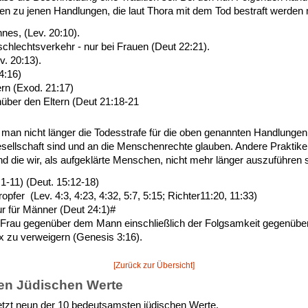
ören zu jenen Handlungen, die laut Thora mit dem Tod bestraft werde
es, (Lev. 20:10).
chlechtsverkehr - nur bei Frauen (Deut 22:21).
. 20:13).
4:16)
ern (Exod. 21:17)
ber den Eltern (Deut 21:18-21
 man nicht länger die Todesstrafe für die oben genannten Handlungen
Gesellschaft sind und an die Menschenrechte glauben. Andere Praktike
d die wir, als aufgeklärte Menschen, nicht mehr länger auszuführen s
1-11) (Deut. 15:12-18)
pfer (Lev. 4:3, 4:23, 4:32, 5:7, 5:15; Richter11:20, 11:33)
r für Männer (Deut 24:1)#
r Frau gegenüber dem Mann einschließlich der Folgsamkeit gegenübe
 zu verweigern (Genesis 3:16).
[Zurück zur Übersicht]
ten Jüdischen Werte
etzt neun der 10 bedeutsamsten jüdischen Werte.