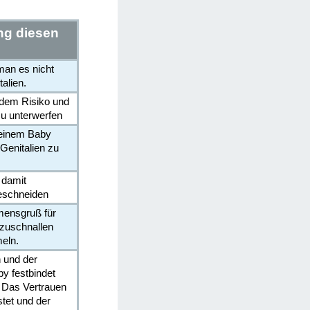
ng diesen
man es nicht
alien.
y dem Risiko und
u unterwerfen
d einem Baby
Genitalien zu
n damit
eschneiden
mmensgruß für
tzuschnallen
eln.
n und der
y festbindet
. Das Vertrauen
stet und der