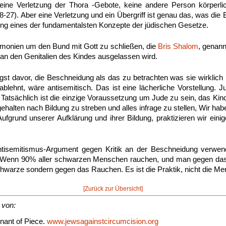
eine Verletzung der Thora -Gebote, keine andere Person körperli
-27). Aber eine Verletzung und ein Übergriff ist genau das, was die
ung eines der fundamentalsten Konzepte der jüdischen Gesetze.
remonien um den Bund mit Gott zu schließen, die
Bris Shalom
, genann
 an den Genitalien des Kindes ausgelassen wird.
st davor, die Beschneidung als das zu betrachten was sie wirklich
blehnt, wäre antisemitisch. Das ist eine lächerliche Vorstellung. 
t. Tatsächlich ist die einzige Voraussetzung um Jude zu sein, das Kin
ehalten nach Bildung zu streben und alles infrage zu stellen, Wir habe
 Aufgrund unserer Aufklärung und ihrer Bildung, praktizieren wir ein
ntisemitismus-Argument gegen Kritik an der Beschneidung verwen
in. Wenn 90% aller schwarzen Menschen rauchen, und man gegen das
hwarze sondern gegen das Rauchen. Es ist die Praktik, nicht die M
[Zurück zur Übersicht]
 von:
nant of Piece.
www.jewsagainstcircumcision.org