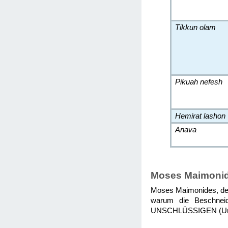
Tikkun olam
Pikuah nefesh
Hemirat lashon
Anava
Moses Maimoni
Moses Maimonides, der 
warum die Beschnei
UNSCHLÜSSIGEN (Unive