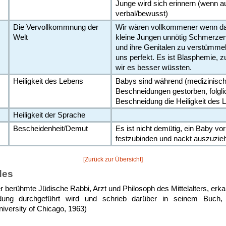
Junge wird sich erinnern (wenn a
verbal/bewusst)
Die Vervollkommnung der
Wir wären vollkommener wenn da
Welt
kleine Jungen unnötig Schmerzen
und ihre Genitalen zu verstümmel
uns perfekt. Es ist Blasphemie, 
wir es besser wüssten.
Heiligkeit des Lebens
Babys sind während (medizinisch
Beschneidungen gestorben, folglic
Beschneidung die Heiligkeit des 
Heiligkeit der Sprache
Bescheidenheit/Demut
Es ist nicht demütig, ein Baby vor
festzubinden und nackt auszuzie
[Zurück zur Übersicht]
des
berühmte Jüdische Rabbi, Arzt und Philosoph des Mittelalters, er
dung durchgeführt wird und schrieb darüber in seinem B
rsity of Chicago, 1963)