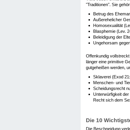
"Traditionen". Sie geh
Betrug des Ehemann
Außerehelicher Ges
Homosexualität (Lev
Blasphemie (Lev. 2
Beleidigung der Elt
Ungehorsam gegenü
Offenkundig vollstreckt
länger eine primitive 
gutgeheißen werden, un
Sklaverei (Exod 21:
Menschen- und Tiero
Scheidungsrecht nu
Unterwürfigkeit de
Recht sich dem Sex
Die 10 Wichtigs
Die Beschneidung verl