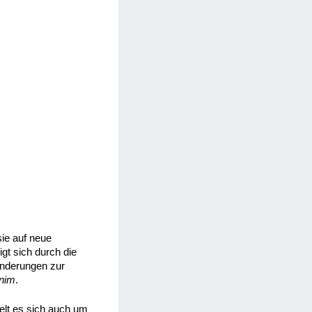
sie auf neue
gt sich durch die
änderungen zur
nim
.
elt es sich auch um