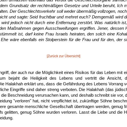
ten umfassen ebenfalls das Verbot die Geschlechtsorgane sämtlich
dem Grundsatz der rechtmäßigen Gesetze und Urteile beruht, Ich m
lten. Der Geschlechtsverkehr soll weder übermäßig vollzogen, noch 
nicht und sagte: Seid fruchtbar und mehret euch? Demgemäß wird di
 wird jedoch nicht durch eine Entfernung zerstört. Was natürlich is
den Maßnahmen gegen Ausschweifungen ergriffen. Jener, dessen 
tümmelt ist, darf keine Frau Israels heiraten, den solch eine Kohabi
 Ehe wäre ebenfalls ein Stolperstein für die Frau und für den, der s
[Zurück zur Übersicht]
griff, der auch nur die Möglichkeit eines Risikos für das Leben mit ei
um bejaht die Heiligkeit des Lebens und vertritt die Ansicht,
Die Halakhah erklärt uns, dass die Gefährdung des Lebens Vorrang v
rliche Eingriffe sind daher streng verboten. Die Halakhah (das jüdis
 die Beschneidung verursachen kann, und deshalb schreibt sie vor, d
idung "verloren" hat, nicht verpflichtet ist, zukünftige Söhne besch
nsere gesamte menschliche Gesellschaft übertragen werden, genug M
ffs gelitten, genug Söhne wurden verloren. Lasst die Liebe und die
neidung.