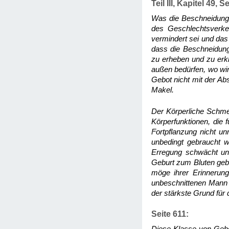
Teil III, Kapitel 49, S
Was die Beschneidung 
des Geschlechtsverke
vermindert sei und das
dass die Beschneidung
zu erheben und zu erkl
außen bedürfen, wo wir
Gebot nicht mit der A
Makel.
Der Körperliche Schmer
Körperfunktionen, die 
Fortpflanzung nicht u
unbedingt gebraucht w
Erregung schwächt und
Geburt zum Bluten geb
möge ihrer Erinnerung
unbeschnittenen Mann g
der stärkste Grund für
Seite 611: