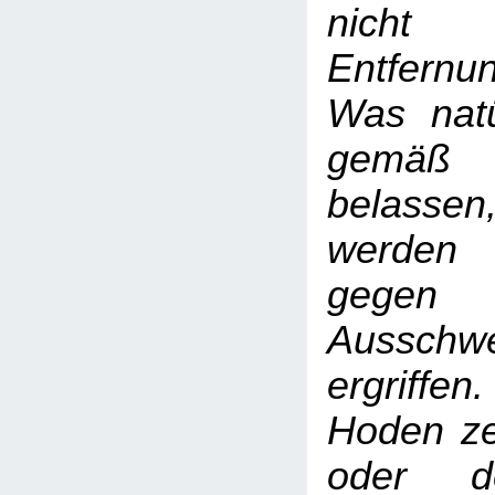
nicht 
Entfern
Was natür
gemäß
belass
werden
gegen
Ausschwe
ergriffen
Hoden ze
oder d