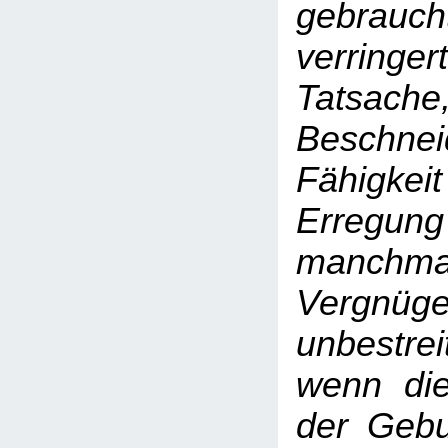
gebrauch
verri
Tatsach
Beschn
Fähigkeit
Erregung
manchmal 
Vergn
unbestr
wenn die
der Gebu