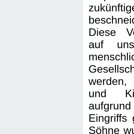
zukünf
beschnei
Diese Vo
auf uns
menschli
Gesellsch
werden,
und Ki
aufgr
Eingriffs
Söhne wu