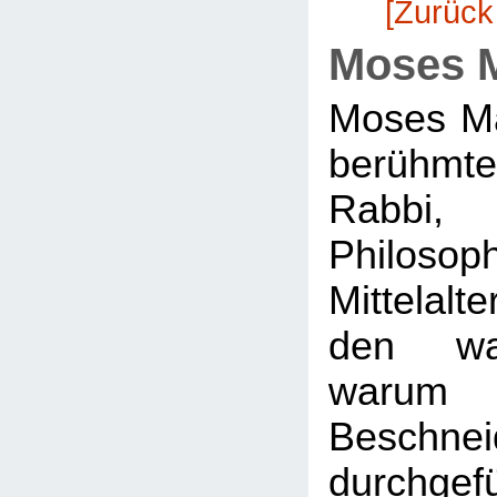
[Zurück
Moses 
Moses Ma
berühm
Rabbi
Philo
Mittelal
den wa
war
Beschnei
durchgef