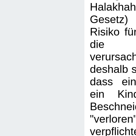
Halakhah
Gesetz)
Risiko fü
die Be
verursac
deshalb s
dass ein
ein Kin
Beschnei
"verlore
verpfl