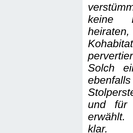
verstümm
keine F
heiraten,
Kohabi
pervertie
Solch e
ebenf
Stolperst
und für
erwählt.
klar.