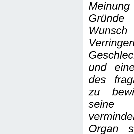
Meinung 
Gründe
Wuns
Verrin
Geschlec
und ein
des frag
zu bewi
seine
verminde
Organ s