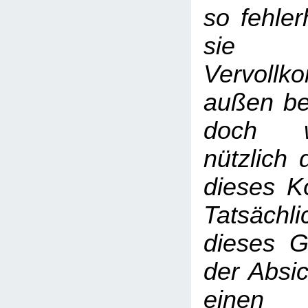
so fehler
sie
Vervoll
außen be
doch w
nützlich 
dieses Kö
Tatsäc
dieses G
der Absic
einen 