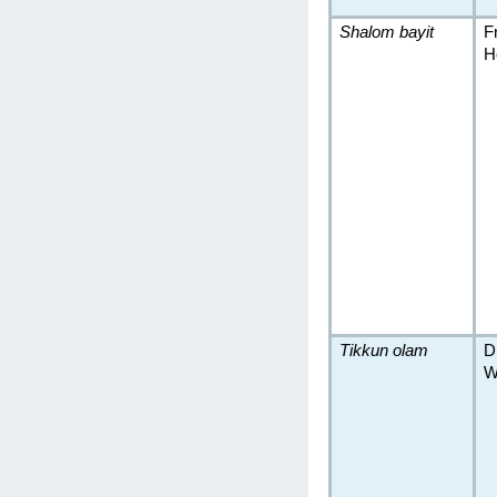
Shalom bayit
F
H
Tikkun olam
D
W