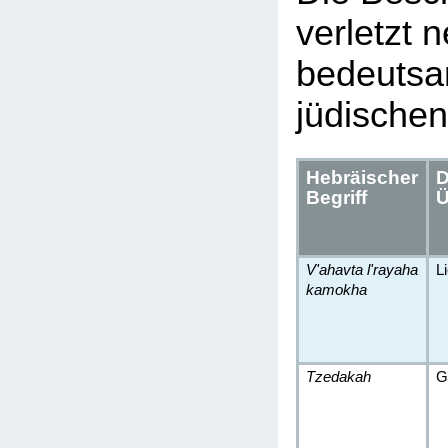
verletzt 
bedeutsa
jüdischen
Hebräischer
D
Begriff
Ü
V'ahavta l'rayaha
L
kamokha
Tzedakah
G