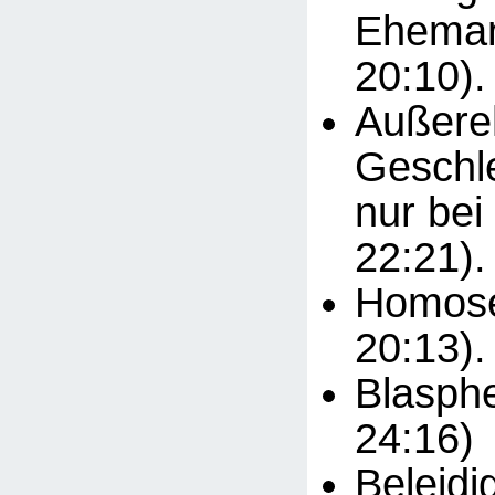
Eheman
20:10).
Außere
Geschle
nur bei
22:21).
Homosex
20:13).
Blasphe
24:16)
Beleidi