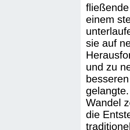
fließende
einem st
unterlauf
sie auf n
Herausfor
und zu n
besseren
gelangte.
Wandel ze
die Entst
traditione