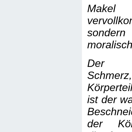
Mak
vervollk
sonde
moralisc
Der K
Schmerz
Körpertei
ist der w
Beschne
der Körp