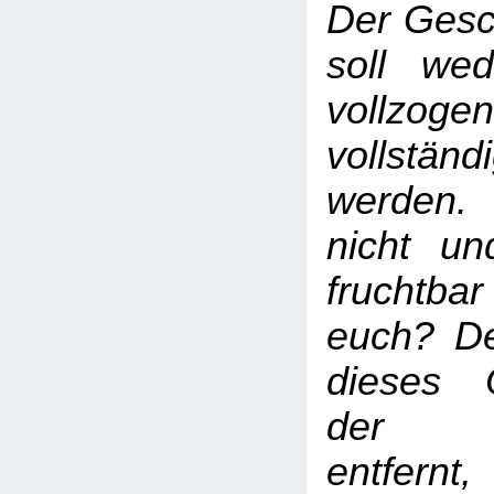
Der Gesc
soll we
vollz
vollständ
werden.
nicht un
fruchtb
euch? D
dieses 
der Be
entfernt