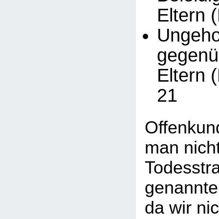
Eltern 
Ungeh
gegenü
Eltern 
21
Offenkund
man nicht
Todesstra
genannte
da wir ni