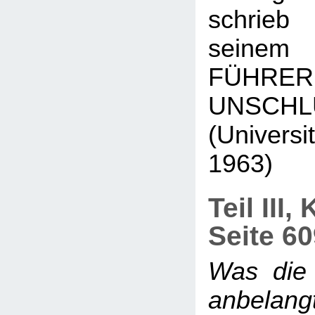
schrieb
seinem
FÜH
UNSCHL
(Universi
1963)
Teil III,
Seite 6
Was die
anbelang