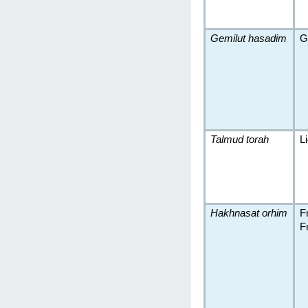
Gemilut hasadim
G
Talmud torah
L
Hakhnasat orhim
F
F