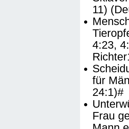
11) (De
Mensch
Tieropf
4:23, 4
Richter
Scheid
für Män
24:1)#
Unterwü
Frau g
Mann ei