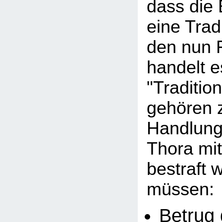
dass die
eine Tradi
den nun 
handelt e
"Traditio
gehören 
Handlunge
Thora mi
bestraft 
müssen:
Betrug