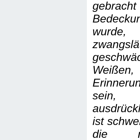
gebrach
Bedeck
wurde
zwangslä
gesch
Weißen,
Erinner
sein
ausdrückl
ist schwe
die m