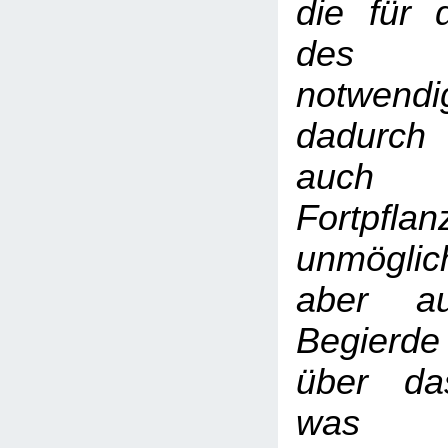
die für 
des I
notwend
dadurch
auch 
Fortpfl
unmögl
aber au
Begierde
über da
was u