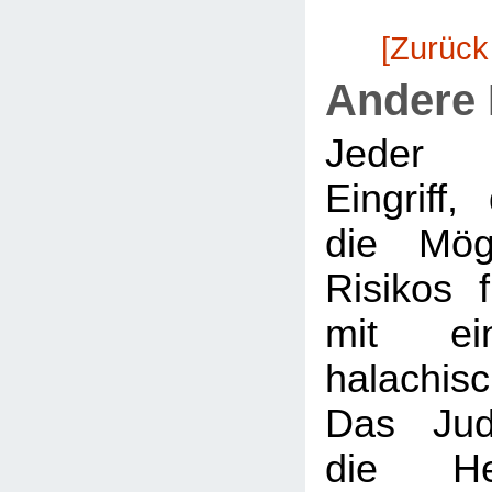
[Zurück
Andere
Jeder m
Eingriff
die Mögl
Risikos 
mit ein
halachi
Das Jud
die Hei