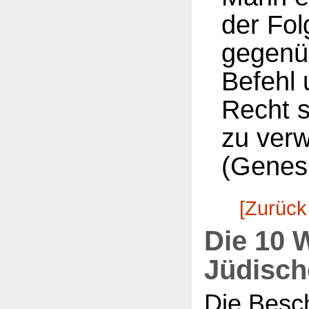
der Fol
gegenü
Befehl 
Recht 
zu ver
(Genesi
[Zurück
Die 10 
Jüdisch
Die Besc