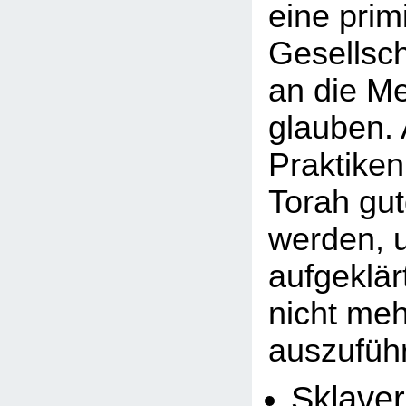
eine primi
Gesellsch
an die M
glauben.
Praktiken
Torah gu
werden, u
aufgeklä
nicht meh
auszuführ
Sklaver