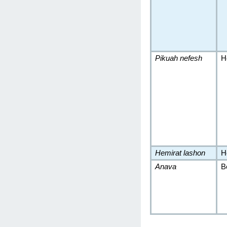
Pikuah nefesh
H
Hemirat lashon
H
Anava
B