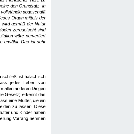
er männlicher Tiere zu
eine den Grundsatz, in
vollständig abgeschafft
eses Organ mittels der
t, wird gemäß der Natur
Hoden zerquetscht sind
tation wäre pervertiert
ie erwählt. Das ist sehr
nschließt ist halachisch
 dass jedes Leben von
or allen anderen Dingen
che Gesetz) erkennt das
ass eine Mutter, die ein
neiden zu lassen. Diese
ütter und Kinder haben
 Heilung Vorrang nehmen