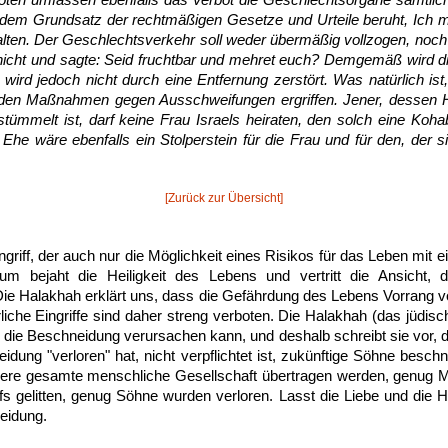
ten umfassen ebenfalls das Verbot die Geschlechtsorgane sämtlich
dem Grundsatz der rechtmäßigen Gesetze und Urteile beruht, Ich m
lten. Der Geschlechtsverkehr soll weder übermäßig vollzogen, noch 
nicht und sagte: Seid fruchtbar und mehret euch? Demgemäß wird di
 wird jedoch nicht durch eine Entfernung zerstört. Was natürlich is
den Maßnahmen gegen Ausschweifungen ergriffen. Jener, dessen 
tümmelt ist, darf keine Frau Israels heiraten, den solch eine Kohabi
 Ehe wäre ebenfalls ein Stolperstein für die Frau und für den, der s
[Zurück zur Übersicht]
griff, der auch nur die Möglichkeit eines Risikos für das Leben mit ei
um bejaht die Heiligkeit des Lebens und vertritt die Ansicht,
Die Halakhah erklärt uns, dass die Gefährdung des Lebens Vorrang v
rliche Eingriffe sind daher streng verboten. Die Halakhah (das jüdis
 die Beschneidung verursachen kann, und deshalb schreibt sie vor, d
idung "verloren" hat, nicht verpflichtet ist, zukünftige Söhne besch
nsere gesamte menschliche Gesellschaft übertragen werden, genug M
ffs gelitten, genug Söhne wurden verloren. Lasst die Liebe und die
neidung.