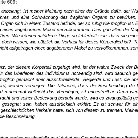
eite 609:
anbelangt, ist meiner Meinung nach einer der Gründe dafür, der Wu
hres und eine Schwächung des fraglichen Organs zu bewirken, s
 Organ sich in einem Zustand befinde, der so ruhig wie möglich is
 einen angeborenen Makel vervollkommnet. Dies gab allen die Mög
ären: Wie können natürliche Dinge so fehlerhaft sein, dass sie ei
 doch wissen, wie nützlich die Vorhaut für dieses Körperglied ist? T
bsicht aufgetragen einen angeborenen Makel zu vervollkommnen, son
z, der diesem Körperteil zugefügt wird, ist der wahre Zweck der 
für das Überleben des Individuums notwendig sind, wird dadurch ge
nmöglich gemacht aber ausschweifende Begierde und Lust, die üb
ird, werden verringert. Die Tatsache, dass die Beschneidung die F
 manchmal vielleicht das Vergnügen, ist unbestreitbar. Denn wen
racht und seiner Bedeckung beraubt wurde, wird es zwangsläufig g
 gesegnet sein, haben ausdrücklich erklärt; Es ist schwer für ei
eschlechtlichen Verkehr hatte, sich von diesem zu trennen. Meine
 die Beschneidung.