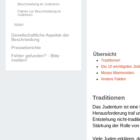
Beschneidung im Judentum
Fakten zur Beschneidung im
Judentum
Islam
Gesellschaftliche Aspekte der
Beschneidung
Presseberichte
Übersicht
Fehler gefunden? - Bitte
melden!
Traditionen
Die 10 wichtigsten Jü
Moses Maimonides
Andere Fakten
Traditionen
Das Judentum ist eine f
Herausforderung traf u
Entstehung nicht-tradi
Stärkung der Rolle von 
Viele Juden erklären, 