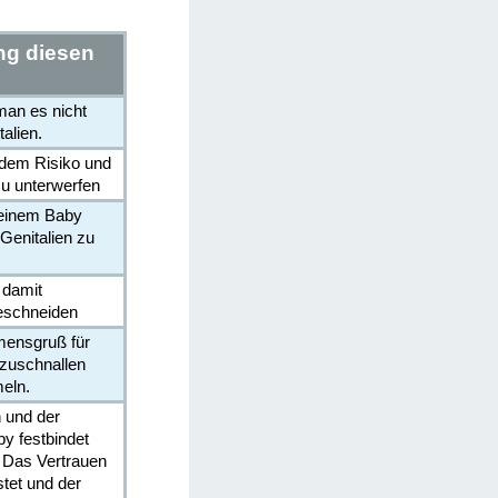
ng diesen
man es nicht
alien.
y dem Risiko und
u unterwerfen
d einem Baby
Genitalien zu
n damit
eschneiden
mmensgruß für
tzuschnallen
eln.
n und der
y festbindet
. Das Vertrauen
stet und der