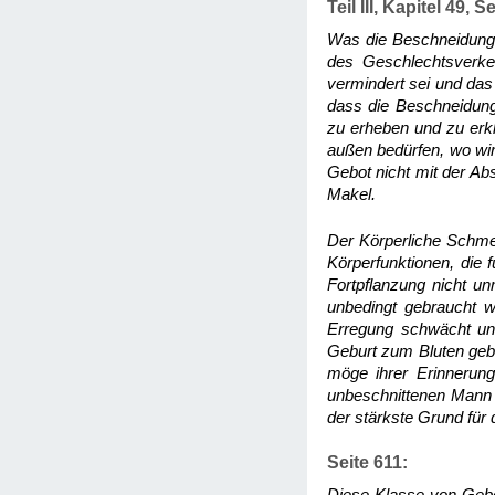
Teil III, Kapitel 49, S
Was die Beschneidung 
des Geschlechtsverke
vermindert sei und das
dass die Beschneidung
zu erheben und zu erkl
außen bedürfen, wo wir
Gebot nicht mit der A
Makel.
Der Körperliche Schmer
Körperfunktionen, die 
Fortpflanzung nicht u
unbedingt gebraucht w
Erregung schwächt und
Geburt zum Bluten geb
möge ihrer Erinnerung
unbeschnittenen Mann g
der stärkste Grund für
Seite 611: