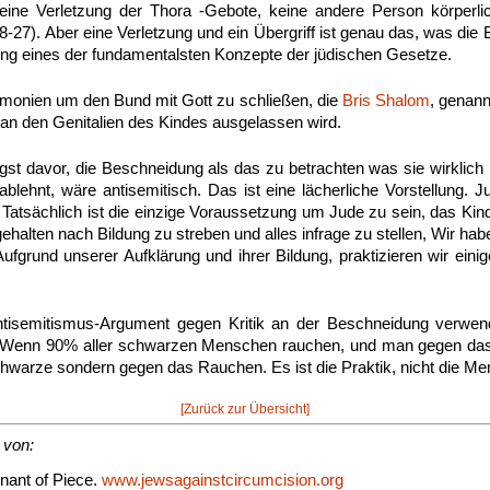
eine Verletzung der Thora -Gebote, keine andere Person körperli
-27). Aber eine Verletzung und ein Übergriff ist genau das, was die
ung eines der fundamentalsten Konzepte der jüdischen Gesetze.
remonien um den Bund mit Gott zu schließen, die
Bris Shalom
, genann
 an den Genitalien des Kindes ausgelassen wird.
st davor, die Beschneidung als das zu betrachten was sie wirklich
blehnt, wäre antisemitisch. Das ist eine lächerliche Vorstellung. 
t. Tatsächlich ist die einzige Voraussetzung um Jude zu sein, das Kin
ehalten nach Bildung zu streben und alles infrage zu stellen, Wir habe
 Aufgrund unserer Aufklärung und ihrer Bildung, praktizieren wir ein
ntisemitismus-Argument gegen Kritik an der Beschneidung verwen
in. Wenn 90% aller schwarzen Menschen rauchen, und man gegen das
hwarze sondern gegen das Rauchen. Es ist die Praktik, nicht die M
[Zurück zur Übersicht]
 von:
nant of Piece.
www.jewsagainstcircumcision.org