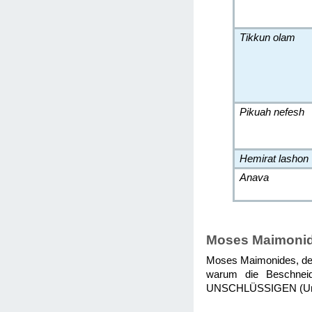
Tikkun olam
Pikuah nefesh
Hemirat lashon
Anava
Moses Maimoni
Moses Maimonides, der 
warum die Beschnei
UNSCHLÜSSIGEN (Unive