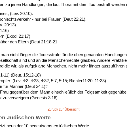
ören zu jenen Handlungen, die laut Thora mit dem Tod bestraft werde
es, (Lev. 20:10).
chlechtsverkehr - nur bei Frauen (Deut 22:21).
. 20:13).
4:16)
ern (Exod. 21:17)
ber den Eltern (Deut 21:18-21
 man nicht länger die Todesstrafe für die oben genannten Handlungen
Gesellschaft sind und an die Menschenrechte glauben. Andere Praktike
d die wir, als aufgeklärte Menschen, nicht mehr länger auszuführen s
1-11) (Deut. 15:12-18)
pfer (Lev. 4:3, 4:23, 4:32, 5:7, 5:15; Richter11:20, 11:33)
r für Männer (Deut 24:1)#
r Frau gegenüber dem Mann einschließlich der Folgsamkeit gegenübe
 zu verweigern (Genesis 3:16).
[Zurück zur Übersicht]
ten Jüdischen Werte
etzt neun der 10 bedeutsamsten jüdischen Werte.