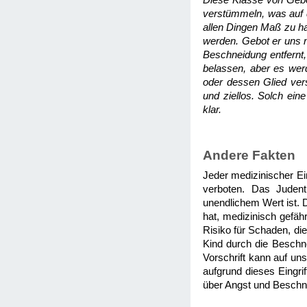
Diese Klasse von Gebo
verstümmeln, was auf 
allen Dingen Maß zu ha
werden. Gebot er uns 
Beschneidung entfernt,
belassen, aber es wer
oder dessen Glied vers
und ziellos. Solch eine
klar.
Andere Fakten
Jeder medizinischer Ein
verboten. Das Judent
unendlichem Wert ist. 
hat, medizinisch gefäh
Risiko für Schaden, die
Kind durch die Beschne
Vorschrift kann auf u
aufgrund dieses Eingri
über Angst und Besch