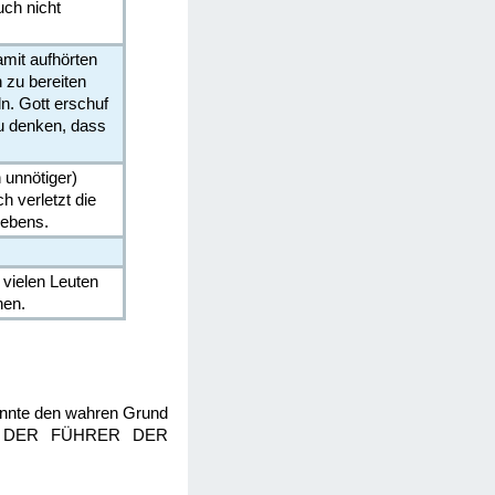
uch nicht
mit aufhörten
 zu bereiten
n. Gott erschuf
zu denken, dass
 unnötiger)
h verletzt die
Lebens.
 vielen Leuten
hen.
kannte den wahren Grund
uch, DER FÜHRER DER