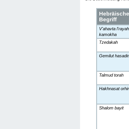
Hebräische
Begriff
V'ahavta l'raya
kamokha
Tzedakah
Gemilut hasadi
Talmud torah
Hakhnasat orh
Shalom bayit