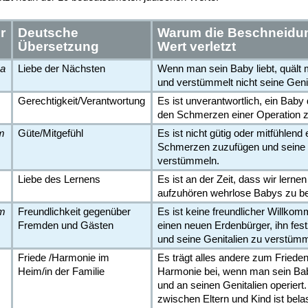
r
Deutsche
Warum die Beschneidu
Übersetzung
Wert verletzt
ha
Liebe der Nächsten
Wenn man sein Baby liebt, quält 
und verstümmelt nicht seine Genit
Gerechtigkeit/Verantwortung
Es ist unverantwortlich, ein Bab
den Schmerzen einer Operation z
m
Güte/Mitgefühl
Es ist nicht gütig oder mitfühlen
Schmerzen zuzufügen und seine 
verstümmeln.
Liebe des Lernens
Es ist an der Zeit, dass wir lerne
aufzuhören wehrlose Babys zu b
im
Freundlichkeit gegenüber
Es ist keine freundlicher Willko
Fremden und Gästen
einen neuen Erdenbürger, ihn fes
und seine Genitalien zu verstümm
Friede /Harmonie im
Es trägt alles andere zum Friede
Heim/in der Familie
Harmonie bei, wenn man sein Bab
und an seinen Genitalien operiert
zwischen Eltern und Kind ist bela