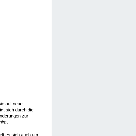
sie auf neue
gt sich durch die
änderungen zur
nim
.
elt es sich auch um