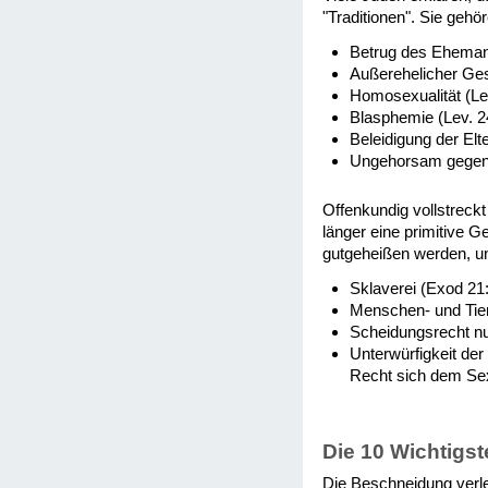
"Traditionen". Sie geh
Betrug des Ehemann
Außerehelicher Ges
Homosexualität (Lev
Blasphemie (Lev. 2
Beleidigung der Elt
Ungehorsam gegenü
Offenkundig vollstreckt
länger eine primitive 
gutgeheißen werden, un
Sklaverei (Exod 21:
Menschen- und Tiero
Scheidungsrecht nu
Unterwürfigkeit de
Recht sich dem Sex
Die 10 Wichtigs
Die Beschneidung verl