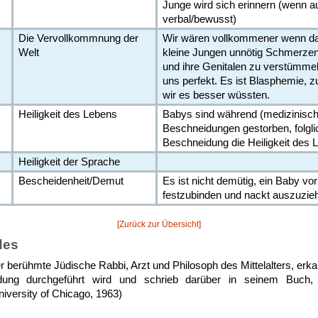
Junge wird sich erinnern (wenn a
verbal/bewusst)
Die Vervollkommnung der
Wir wären vollkommener wenn da
Welt
kleine Jungen unnötig Schmerzen
und ihre Genitalen zu verstümmel
uns perfekt. Es ist Blasphemie, 
wir es besser wüssten.
Heiligkeit des Lebens
Babys sind während (medizinisch
Beschneidungen gestorben, folglic
Beschneidung die Heiligkeit des 
Heiligkeit der Sprache
Bescheidenheit/Demut
Es ist nicht demütig, ein Baby vor
festzubinden und nackt auszuzie
[Zurück zur Übersicht]
des
berühmte Jüdische Rabbi, Arzt und Philosoph des Mittelalters, er
dung durchgeführt wird und schrieb darüber in seinem B
rsity of Chicago, 1963)