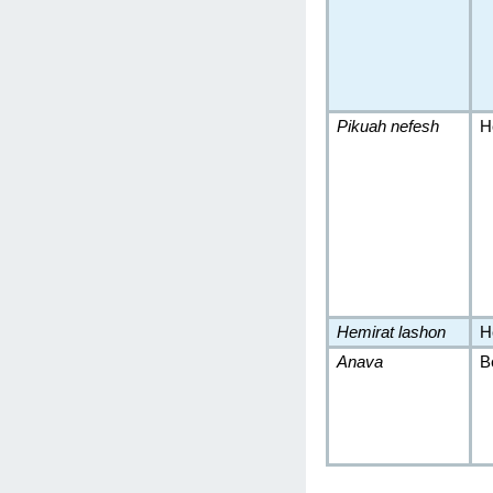
Pikuah nefesh
H
Hemirat lashon
H
Anava
B