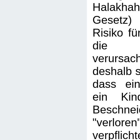
Halakhah
Gesetz)
Risiko fü
die Be
verursac
deshalb s
dass ein
ein Kin
Beschnei
"verlore
verpfl