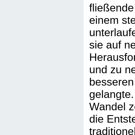
fließende
einem st
unterlauf
sie auf n
Herausfor
und zu n
besseren
gelangte.
Wandel ze
die Entst
traditione