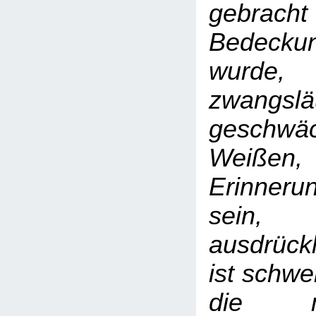
gebrach
Bedeck
wurde
zwangslä
gesch
Weißen,
Erinner
sein
ausdrückl
ist schwe
die m