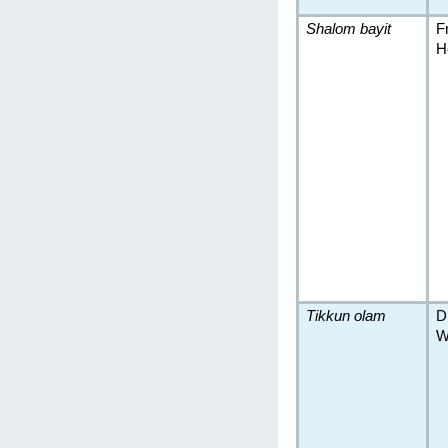
Shalom bayit
F
H
Tikkun olam
D
W