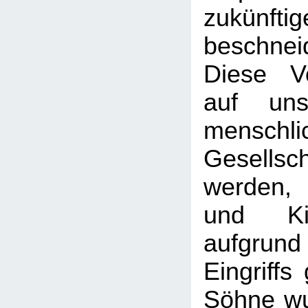
zukünf
beschnei
Diese Vo
auf uns
menschli
Gesellsch
werden,
und Ki
aufgr
Eingriffs
Söhne wu