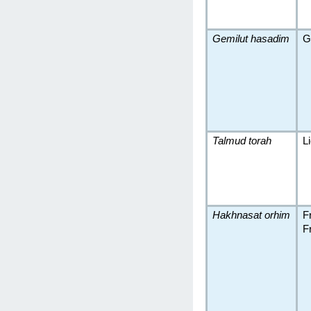
Gemilut hasadim
G
Talmud torah
L
Hakhnasat orhim
F
F