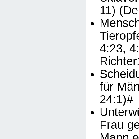
11) (De
Mensch
Tieropf
4:23, 4
Richter
Scheid
für Män
24:1)#
Unterwü
Frau g
Mann ei