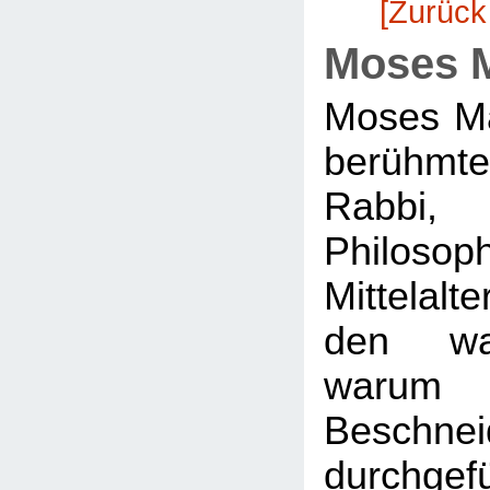
[Zurück
Moses 
Moses Ma
berühm
Rabbi
Philo
Mittelal
den wa
war
Beschnei
durchgef