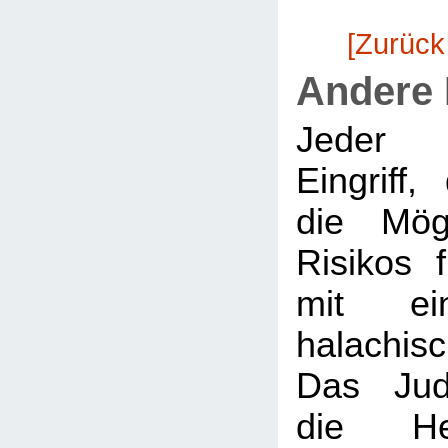
[Zurück
Andere
Jeder m
Eingriff
die Mögl
Risikos 
mit ein
halachi
Das Jud
die Hei