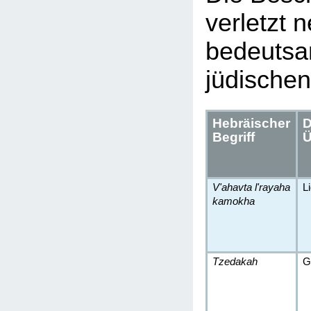
verletzt 
bedeutsa
jüdischen
Hebräischer
D
Begriff
Ü
V'ahavta l'rayaha
L
kamokha
Tzedakah
G