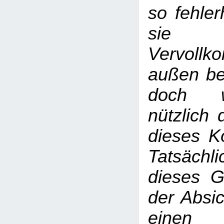
so fehler
sie
Vervoll
außen be
doch w
nützlich 
dieses Kö
Tatsäc
dieses G
der Absic
einen 