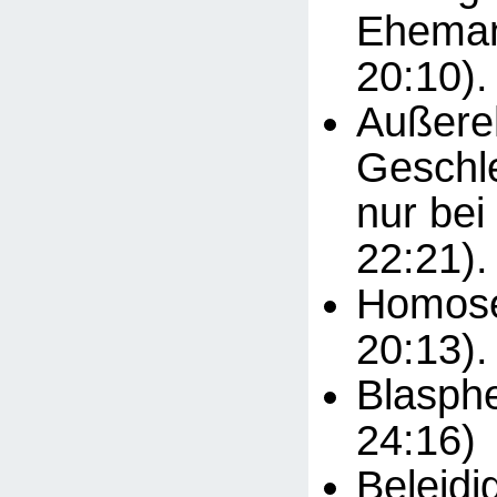
Eheman
20:10).
Außere
Geschle
nur bei
22:21).
Homosex
20:13).
Blasphe
24:16)
Beleidi