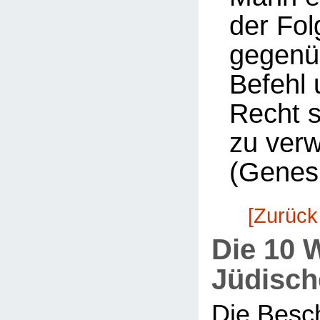
der Fol
gegenü
Befehl 
Recht 
zu ver
(Genesi
[Zurück
Die 10 
Jüdisch
Die Besc