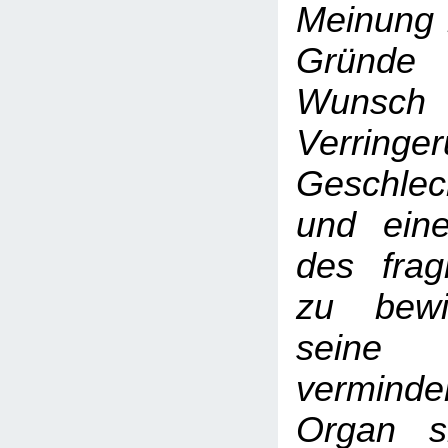
Meinung 
Gründe
Wuns
Verrin
Geschlec
und ein
des frag
zu bewi
seine
verminde
Organ s