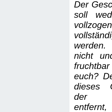
Der Gesc
soll we
vollz
vollständ
werden.
nicht un
fruchtb
euch? D
dieses 
der Be
entfernt