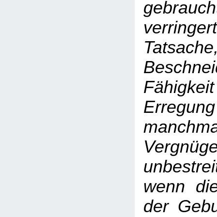
gebrauch
verri
Tatsach
Beschn
Fähigkeit
Erregung
manchmal 
Vergn
unbestr
wenn die
der Gebu