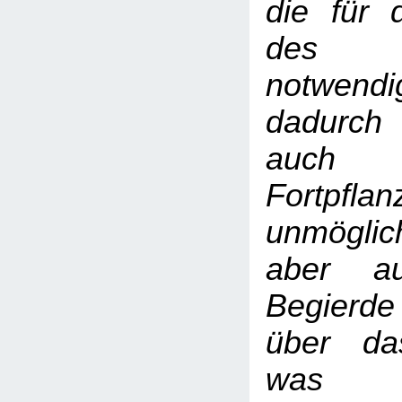
die für 
des I
notwend
dadurch
auch 
Fortpfl
unmögl
aber au
Begierde
über da
was u