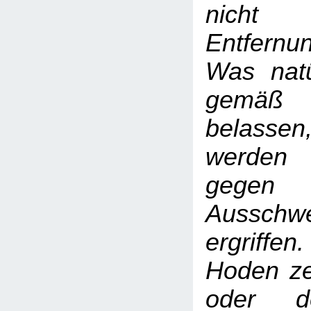
nicht 
Entfern
Was natür
gemäß
belass
werden
gegen
Ausschwe
ergriffen
Hoden ze
oder d