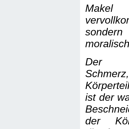
Mak
vervollk
sonde
moralisc
Der K
Schmerz
Körpertei
ist der w
Beschne
der Körp