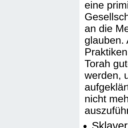
eine primi
Gesellsch
an die M
glauben.
Praktiken
Torah gu
werden, u
aufgeklä
nicht meh
auszuführ
Sklaver