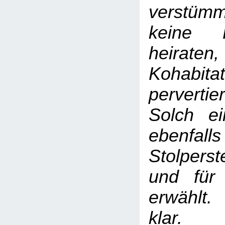
verstümm
keine F
heiraten,
Kohabi
pervertie
Solch e
ebenf
Stolperst
und für
erwählt.
klar.