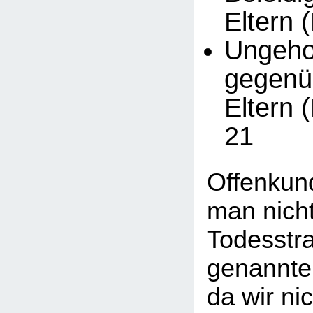
Eltern 
Ungeh
gegenü
Eltern 
21
Offenkund
man nicht
Todesstra
genannte
da wir ni