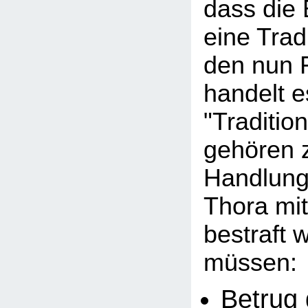
dass die
eine Tradi
den nun 
handelt e
"Traditio
gehören 
Handlunge
Thora mi
bestraft 
müssen:
Betrug