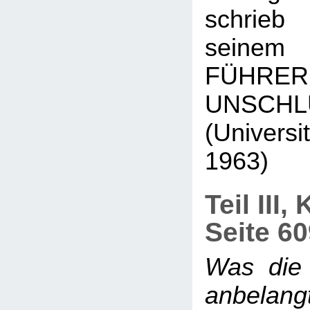
schrieb
seinem
FÜH
UNSCHL
(Universi
1963)
Teil III,
Seite 6
Was die
anbelang