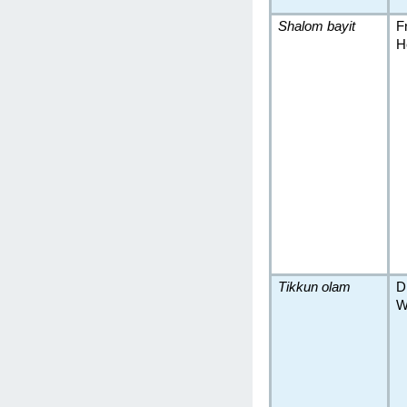
Shalom bayit
F
H
Tikkun olam
D
W