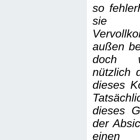
so fehler
sie
Vervoll
außen be
doch w
nützlich 
dieses Kö
Tatsäc
dieses G
der Absic
einen 