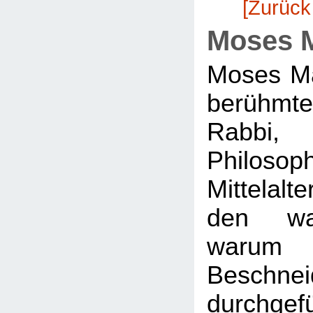
[Zurück
Moses 
Moses Ma
berühm
Rabbi
Philo
Mittelal
den wa
war
Beschnei
durchgef