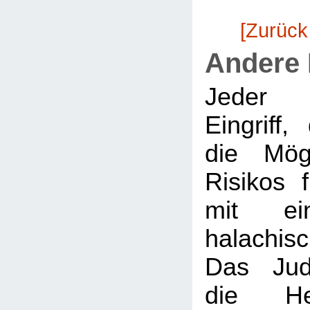
[Zurück
Andere
Jeder m
Eingriff
die Mögl
Risikos 
mit ein
halachi
Das Jud
die Hei