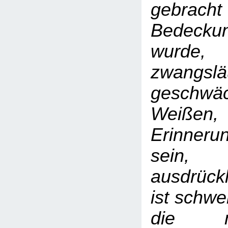
gebrach
Bedeck
wurde
zwangslä
gesch
Weißen,
Erinner
sein
ausdrückl
ist schwe
die m