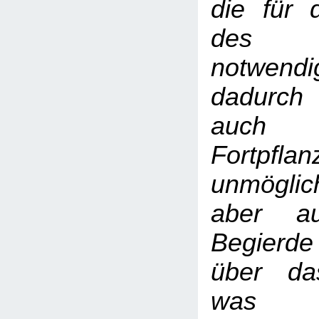
die für 
des I
notwend
dadurch
auch 
Fortpfl
unmögl
aber au
Begierde
über da
was u