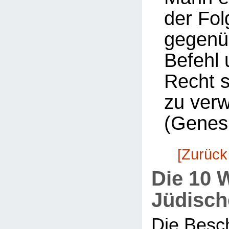
der Fol
gegenü
Befehl 
Recht 
zu ver
(Genesi
[Zurück
Die 10 
Jüdisch
Die Besc