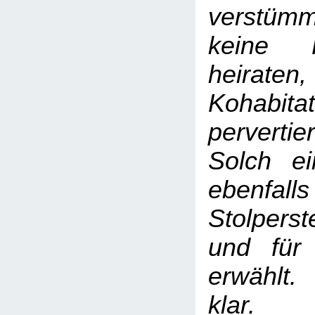
verstümm
keine F
heiraten,
Kohabi
pervertie
Solch e
ebenf
Stolperst
und für
erwählt.
klar.