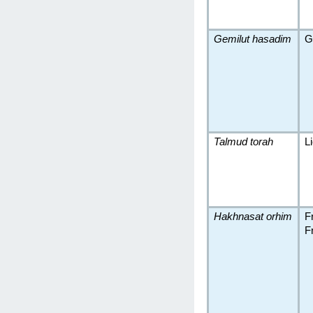
Gemilut hasadim
G
Talmud torah
L
Hakhnasat orhim
F
F