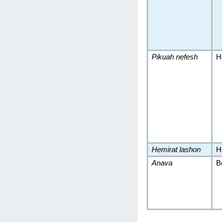
Pikuah nefesh
H
Hemirat lashon
H
Anava
B