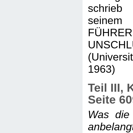
schrieb
seinem
FÜH
UNSCHL
(Universi
1963)
Teil III,
Seite 6
Was die
anbelang