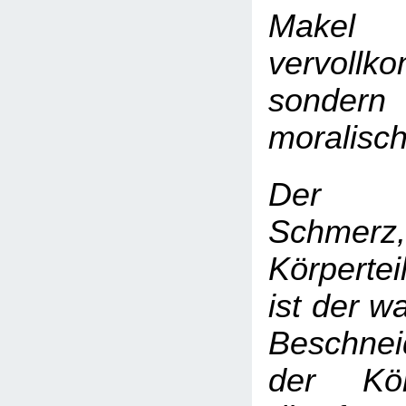
Mak
vervollk
sonde
moralisc
Der K
Schmerz
Körpertei
ist der w
Beschne
der Körp