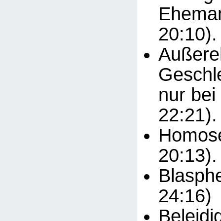
Eheman
20:10).
Außere
Geschle
nur bei
22:21).
Homosex
20:13).
Blasphe
24:16)
Beleidi