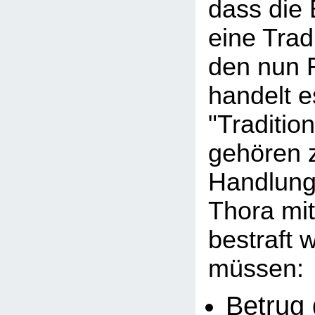
dass die
eine Tradi
den nun 
handelt e
"Traditio
gehören 
Handlunge
Thora mi
bestraft 
müssen:
Betrug