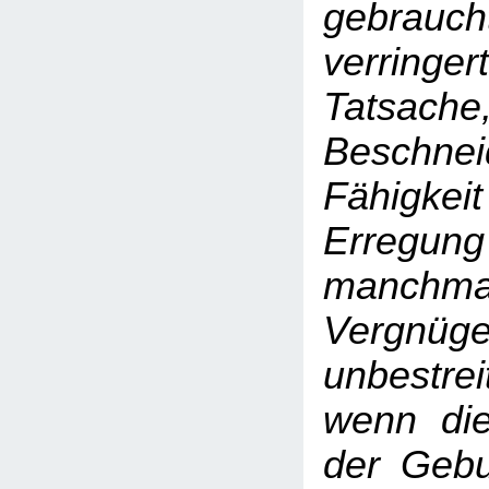
gebrauch
verri
Tatsach
Beschn
Fähigkeit
Erregung
manchmal 
Vergn
unbestr
wenn die
der Gebu