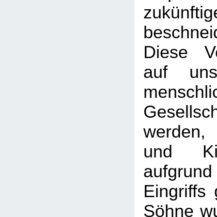
zukünf
beschnei
Diese Vo
auf uns
menschli
Gesellsch
werden,
und Ki
aufgr
Eingriffs
Söhne wu