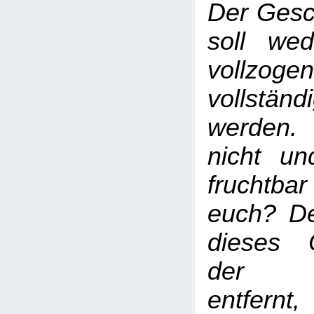
Der Gesc
soll we
vollz
vollständ
werden.
nicht un
fruchtb
euch? D
dieses 
der Be
entfernt