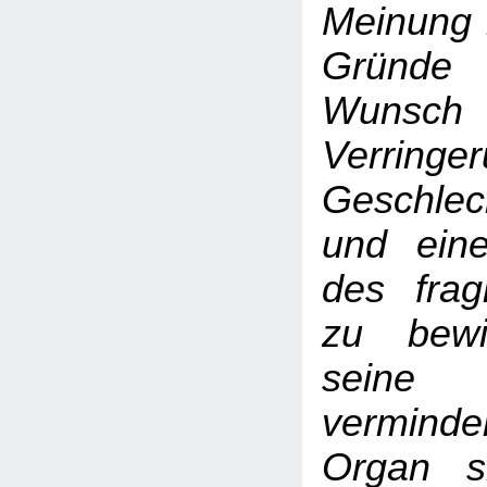
Meinung 
Gründe
Wuns
Verrin
Geschlec
und ein
des frag
zu bewi
seine
verminde
Organ s