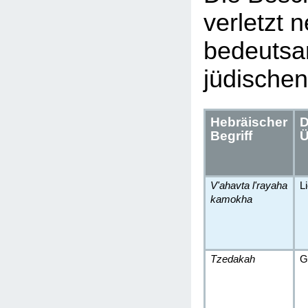
verletzt 
bedeutsa
jüdischen
Hebräischer
D
Begriff
Ü
V'ahavta l'rayaha
L
kamokha
Tzedakah
G