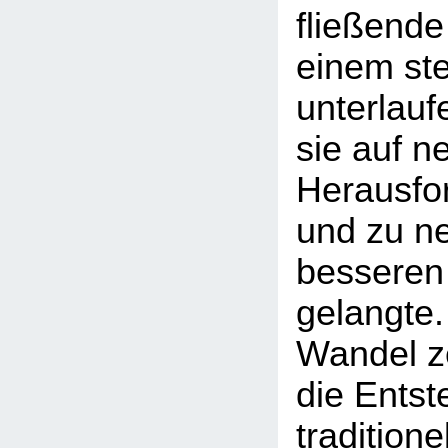
fließende
einem st
unterlauf
sie auf n
Herausfor
und zu n
besseren
gelangte.
Wandel ze
die Entst
traditione