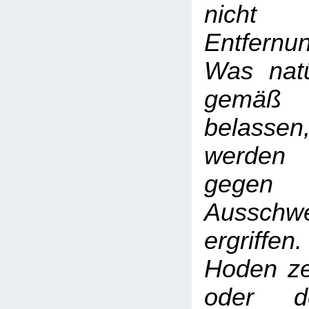
nicht 
Entfern
Was natür
gemäß
belass
werden
gegen
Ausschwe
ergriffen
Hoden ze
oder d