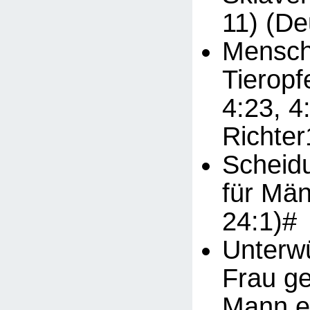
11) (De
Mensch
Tieropf
4:23, 4
Richter
Scheid
für Män
24:1)#
Unterwü
Frau g
Mann ei