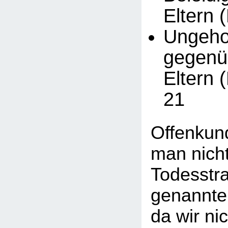
Eltern 
Ungeh
gegenü
Eltern 
21
Offenkund
man nicht
Todesstra
genannte
da wir ni