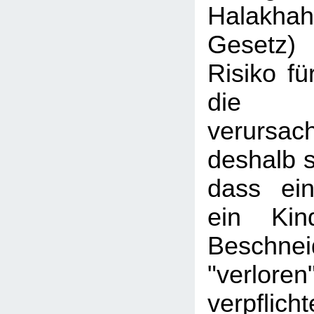
Halakhah
Gesetz)
Risiko fü
die Be
verursac
deshalb s
dass ein
ein Kin
Beschnei
"verlore
verpfl