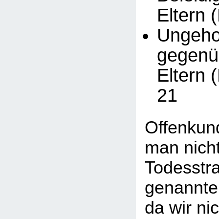
Eltern 
Ungeh
gegenü
Eltern 
21
Offenkund
man nicht
Todesstra
genannte
da wir ni