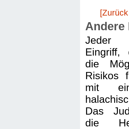
[Zurück
Andere
Jeder m
Eingriff
die Mögl
Risikos 
mit ein
halachi
Das Jud
die Hei