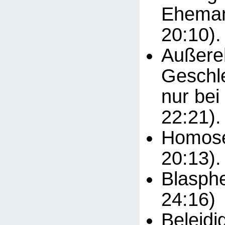
Eheman
20:10).
Außere
Geschle
nur bei
22:21).
Homosex
20:13).
Blasphe
24:16)
Beleidi