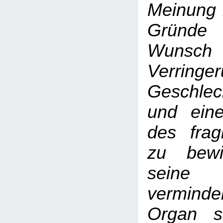
Meinung 
Gründe
Wuns
Verrin
Geschlec
und ein
des frag
zu bewi
seine
verminde
Organ s