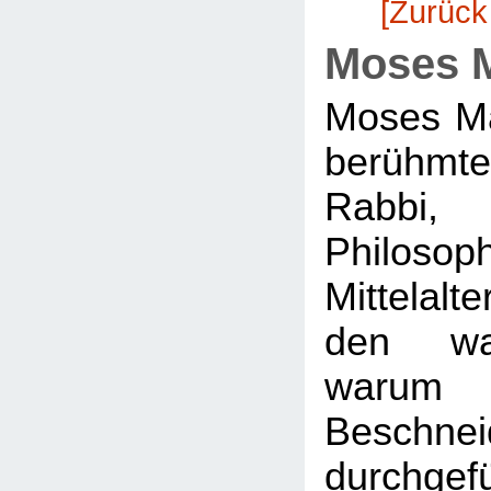
[Zurück
Moses 
Moses Ma
berühm
Rabbi
Philo
Mittelal
den wa
war
Beschnei
durchgef