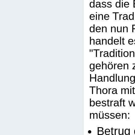
dass die
eine Tradi
den nun 
handelt e
"Traditio
gehören 
Handlunge
Thora mi
bestraft 
müssen:
Betrug