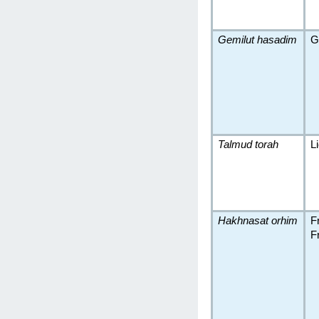
Gemilut hasadim
G
Talmud torah
L
Hakhnasat orhim
F
F