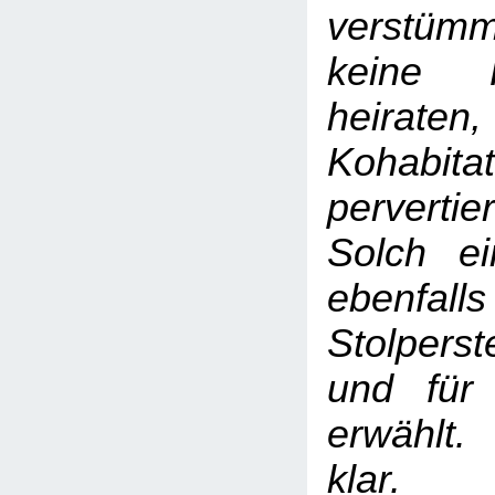
verstümm
keine F
heiraten,
Kohabi
pervertie
Solch e
ebenf
Stolperst
und für
erwählt.
klar.