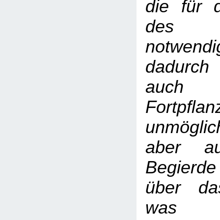
die für 
des I
notwend
dadurch
auch 
Fortpfl
unmögl
aber au
Begierde
über da
was u