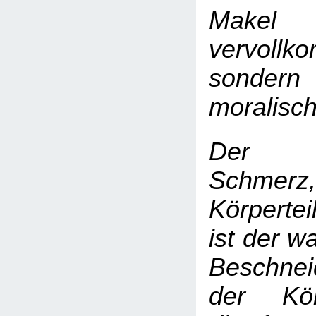
Mak
vervollk
sonde
moralisc
Der K
Schmerz
Körpertei
ist der w
Beschne
der Körp