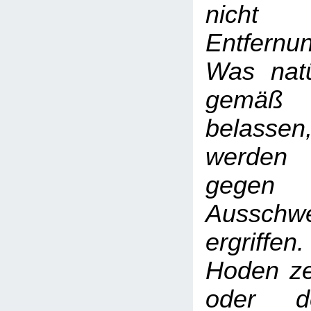
nicht 
Entfern
Was natür
gemäß
belass
werden
gegen
Ausschwe
ergriffen
Hoden ze
oder d