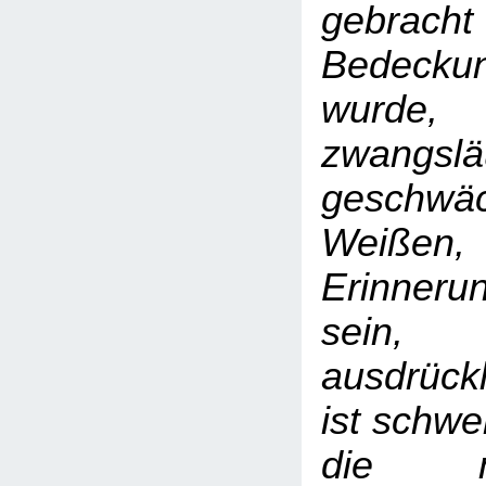
gebrach
Bedeck
wurde
zwangslä
gesch
Weißen,
Erinner
sein
ausdrückl
ist schwe
die m