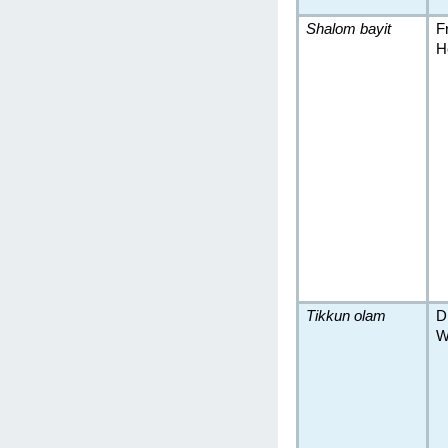
Shalom bayit
F
H
Tikkun olam
D
W