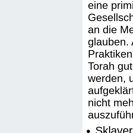
eine primi
Gesellsch
an die M
glauben.
Praktiken
Torah gu
werden, u
aufgeklä
nicht meh
auszuführ
Sklaver