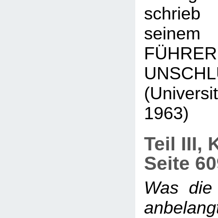
schrieb
seinem
FÜH
UNSCHL
(Universi
1963)
Teil III,
Seite 6
Was die
anbelang