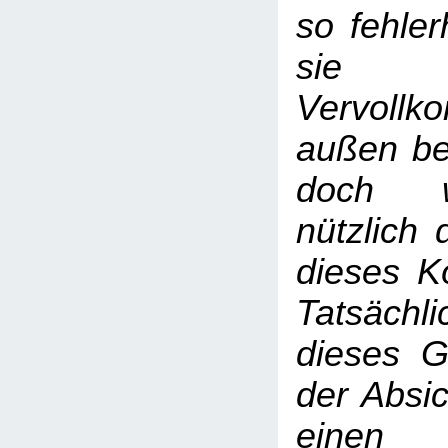
so fehler
sie
Vervoll
außen be
doch w
nützlich 
dieses Kö
Tatsäc
dieses G
der Absic
einen 