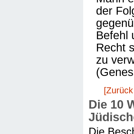
der Fol
gegenü
Befehl 
Recht 
zu ver
(Genesi
[Zurück
Die 10 
Jüdisch
Die Besc