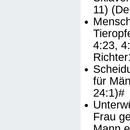
11) (De
Mensch
Tieropf
4:23, 4
Richter
Scheid
für Män
24:1)#
Unterwü
Frau g
Mann ei