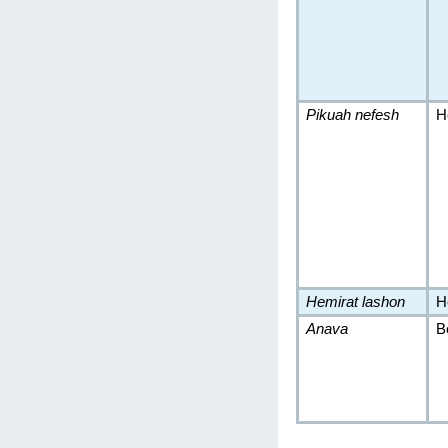
Pikuah nefesh
H
Hemirat lashon
H
Anava
B