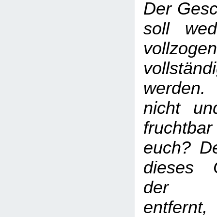
Der Gesc
soll we
vollz
vollständ
werden.
nicht un
fruchtb
euch? D
dieses 
der Be
entfernt