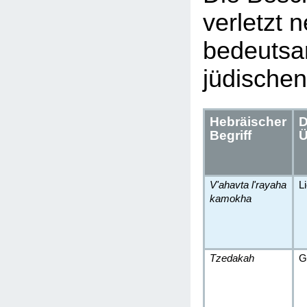
verletzt 
bedeutsa
jüdischen
Hebräischer
D
Begriff
Ü
V'ahavta l'rayaha
L
kamokha
Tzedakah
G