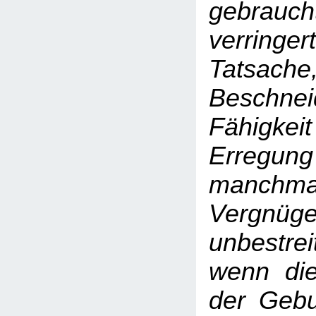
gebrauch
verri
Tatsach
Beschn
Fähigkeit
Erregung
manchmal 
Vergn
unbestr
wenn die
der Gebu