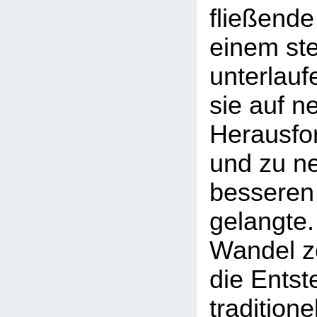
fließende
einem st
unterlauf
sie auf n
Herausfor
und zu n
besseren
gelangte.
Wandel ze
die Entst
traditione