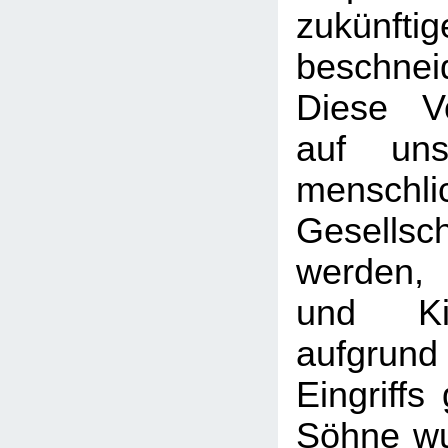
zukünf
beschnei
Diese Vo
auf uns
menschli
Gesellsch
werden,
und Ki
aufgr
Eingriffs
Söhne wu