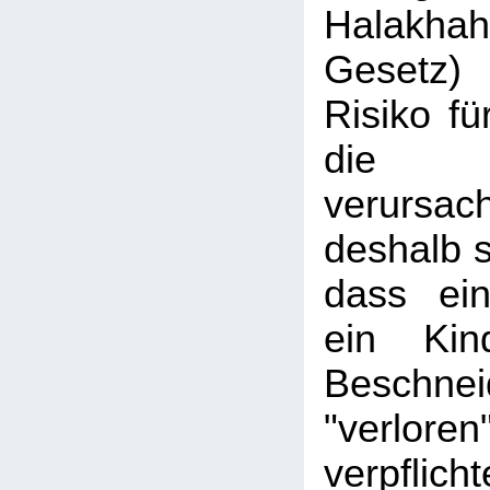
Halakhah
Gesetz)
Risiko fü
die Be
verursac
deshalb s
dass ein
ein Kin
Beschnei
"verlore
verpfl