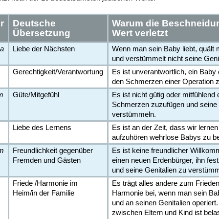
r
Deutsche
Warum die Beschneidu
Übersetzung
Wert verletzt
ha
Liebe der Nächsten
Wenn man sein Baby liebt, quält 
und verstümmelt nicht seine Genit
Gerechtigkeit/Verantwortung
Es ist unverantwortlich, ein Bab
den Schmerzen einer Operation z
m
Güte/Mitgefühl
Es ist nicht gütig oder mitfühlen
Schmerzen zuzufügen und seine 
verstümmeln.
Liebe des Lernens
Es ist an der Zeit, dass wir lerne
aufzuhören wehrlose Babys zu b
im
Freundlichkeit gegenüber
Es ist keine freundlicher Willko
Fremden und Gästen
einen neuen Erdenbürger, ihn fes
und seine Genitalien zu verstümm
Friede /Harmonie im
Es trägt alles andere zum Friede
Heim/in der Familie
Harmonie bei, wenn man sein Bab
und an seinen Genitalien operiert
zwischen Eltern und Kind ist bela