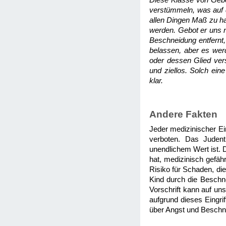
Diese Klasse von Gebo
verstümmeln, was auf 
allen Dingen Maß zu ha
werden. Gebot er uns 
Beschneidung entfernt,
belassen, aber es wer
oder dessen Glied vers
und ziellos. Solch eine
klar.
Andere Fakten
Jeder medizinischer Ein
verboten. Das Judent
unendlichem Wert ist. 
hat, medizinisch gefäh
Risiko für Schaden, die
Kind durch die Beschne
Vorschrift kann auf u
aufgrund dieses Eingri
über Angst und Besch