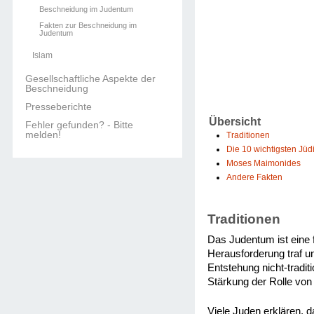
Beschneidung im Judentum
Fakten zur Beschneidung im
Judentum
Islam
Gesellschaftliche Aspekte der
Beschneidung
Presseberichte
Übersicht
Fehler gefunden? - Bitte
melden!
Traditionen
Die 10 wichtigsten Jü
Moses Maimonides
Andere Fakten
Traditionen
Das Judentum ist eine f
Herausforderung traf u
Entstehung nicht-tradi
Stärkung der Rolle von 
Viele Juden erklären, 