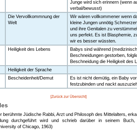
Junge wird sich erinnern (wenn a
verbal/bewusst)
Die Vervollkommnung der
Wir wären vollkommener wenn da
Welt
kleine Jungen unnötig Schmerzen
und ihre Genitalen zu verstümmel
uns perfekt. Es ist Blasphemie, 
wir es besser wüssten.
Heiligkeit des Lebens
Babys sind während (medizinisch
Beschneidungen gestorben, folglic
Beschneidung die Heiligkeit des 
Heiligkeit der Sprache
Bescheidenheit/Demut
Es ist nicht demütig, ein Baby vor
festzubinden und nackt auszuzie
[Zurück zur Übersicht]
des
berühmte Jüdische Rabbi, Arzt und Philosoph des Mittelalters, er
dung durchgeführt wird und schrieb darüber in seinem B
rsity of Chicago, 1963)