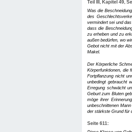
Teil III, Kapitel 49, S
Was die Beschneidung 
des Geschlechtsverke
vermindert sei und das
dass die Beschneidung
zu erheben und zu erkl
außen bedürfen, wo wir
Gebot nicht mit der A
Makel.
Der Körperliche Schmer
Körperfunktionen, die 
Fortpflanzung nicht u
unbedingt gebraucht w
Erregung schwächt und
Geburt zum Bluten geb
möge ihrer Erinnerung
unbeschnittenen Mann g
der stärkste Grund für
Seite 611: