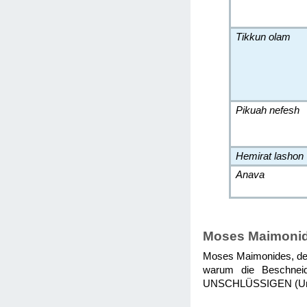
Tikkun olam
Pikuah nefesh
Hemirat lashon
Anava
Moses Maimoni
Moses Maimonides, der 
warum die Beschnei
UNSCHLÜSSIGEN (Unive