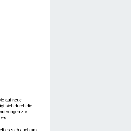
sie auf neue
gt sich durch die
änderungen zur
nim
.
elt es sich auch um