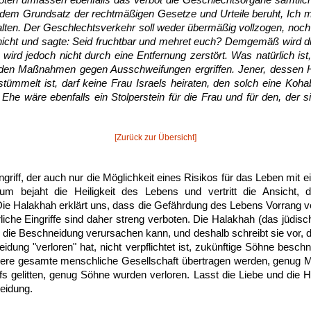
ten umfassen ebenfalls das Verbot die Geschlechtsorgane sämtlich
dem Grundsatz der rechtmäßigen Gesetze und Urteile beruht, Ich m
lten. Der Geschlechtsverkehr soll weder übermäßig vollzogen, noch 
nicht und sagte: Seid fruchtbar und mehret euch? Demgemäß wird di
 wird jedoch nicht durch eine Entfernung zerstört. Was natürlich is
den Maßnahmen gegen Ausschweifungen ergriffen. Jener, dessen 
tümmelt ist, darf keine Frau Israels heiraten, den solch eine Kohabi
 Ehe wäre ebenfalls ein Stolperstein für die Frau und für den, der s
[Zurück zur Übersicht]
griff, der auch nur die Möglichkeit eines Risikos für das Leben mit ei
um bejaht die Heiligkeit des Lebens und vertritt die Ansicht,
Die Halakhah erklärt uns, dass die Gefährdung des Lebens Vorrang v
rliche Eingriffe sind daher streng verboten. Die Halakhah (das jüdis
 die Beschneidung verursachen kann, und deshalb schreibt sie vor, d
idung "verloren" hat, nicht verpflichtet ist, zukünftige Söhne besch
nsere gesamte menschliche Gesellschaft übertragen werden, genug M
ffs gelitten, genug Söhne wurden verloren. Lasst die Liebe und die
neidung.