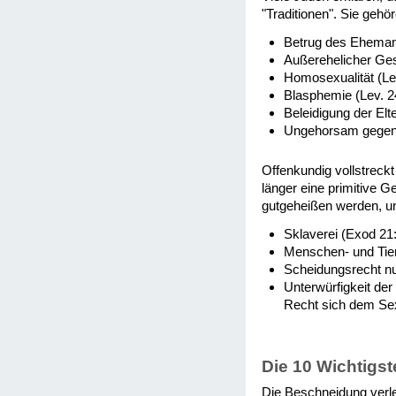
"Traditionen". Sie geh
Betrug des Ehemann
Außerehelicher Ges
Homosexualität (Lev
Blasphemie (Lev. 2
Beleidigung der Elt
Ungehorsam gegenü
Offenkundig vollstreckt
länger eine primitive 
gutgeheißen werden, un
Sklaverei (Exod 21:
Menschen- und Tiero
Scheidungsrecht nu
Unterwürfigkeit de
Recht sich dem Sex
Die 10 Wichtigs
Die Beschneidung verl