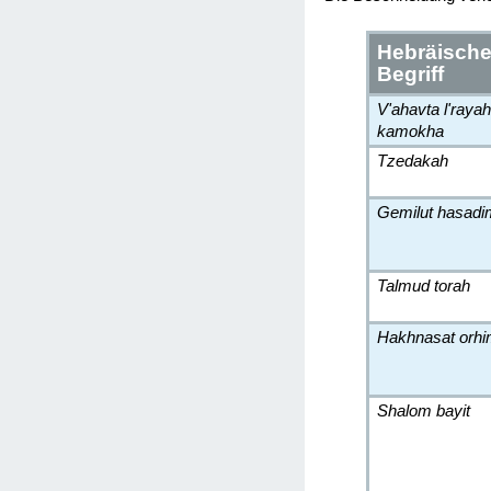
Hebräische
Begriff
V'ahavta l'raya
kamokha
Tzedakah
Gemilut hasadi
Talmud torah
Hakhnasat orh
Shalom bayit