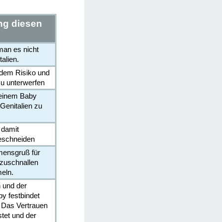
ng diesen
man es nicht
alien.
y dem Risiko und
u unterwerfen
d einem Baby
Genitalien zu
n damit
eschneiden
mmensgruß für
tzuschnallen
eln.
n und der
y festbindet
. Das Vertrauen
stet und der