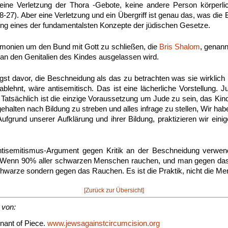
eine Verletzung der Thora -Gebote, keine andere Person körperli
-27). Aber eine Verletzung und ein Übergriff ist genau das, was die
ung eines der fundamentalsten Konzepte der jüdischen Gesetze.
remonien um den Bund mit Gott zu schließen, die
Bris Shalom
, genann
 an den Genitalien des Kindes ausgelassen wird.
st davor, die Beschneidung als das zu betrachten was sie wirklich
blehnt, wäre antisemitisch. Das ist eine lächerliche Vorstellung. 
t. Tatsächlich ist die einzige Voraussetzung um Jude zu sein, das Kin
ehalten nach Bildung zu streben und alles infrage zu stellen, Wir habe
 Aufgrund unserer Aufklärung und ihrer Bildung, praktizieren wir ein
ntisemitismus-Argument gegen Kritik an der Beschneidung verwen
in. Wenn 90% aller schwarzen Menschen rauchen, und man gegen das
hwarze sondern gegen das Rauchen. Es ist die Praktik, nicht die M
[Zurück zur Übersicht]
 von:
nant of Piece.
www.jewsagainstcircumcision.org