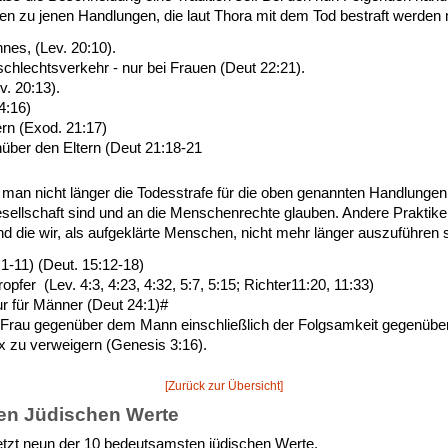
ören zu jenen Handlungen, die laut Thora mit dem Tod bestraft werde
es, (Lev. 20:10).
chlechtsverkehr - nur bei Frauen (Deut 22:21).
. 20:13).
4:16)
ern (Exod. 21:17)
ber den Eltern (Deut 21:18-21
 man nicht länger die Todesstrafe für die oben genannten Handlungen
Gesellschaft sind und an die Menschenrechte glauben. Andere Praktike
d die wir, als aufgeklärte Menschen, nicht mehr länger auszuführen s
1-11) (Deut. 15:12-18)
pfer (Lev. 4:3, 4:23, 4:32, 5:7, 5:15; Richter11:20, 11:33)
r für Männer (Deut 24:1)#
r Frau gegenüber dem Mann einschließlich der Folgsamkeit gegenübe
 zu verweigern (Genesis 3:16).
[Zurück zur Übersicht]
ten Jüdischen Werte
etzt neun der 10 bedeutsamsten jüdischen Werte.