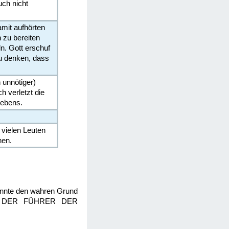
uch nicht
mit aufhörten
 zu bereiten
n. Gott erschuf
zu denken, dass
 unnötiger)
h verletzt die
Lebens.
 vielen Leuten
hen.
kannte den wahren Grund
uch, DER FÜHRER DER