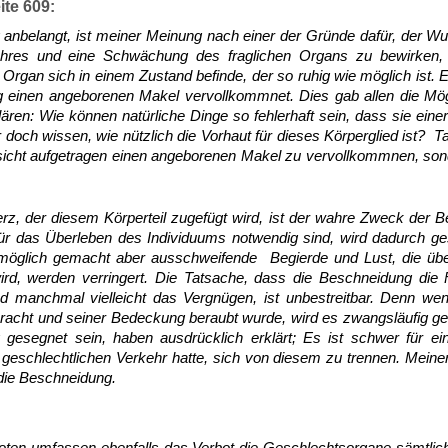
eite 609:
anbelangt, ist meiner Meinung nach einer der Gründe dafür, der Wu
hres und eine Schwächung des fraglichen Organs zu bewirken, s
 Organ sich in einem Zustand befinde, der so ruhig wie möglich is
 einen angeborenen Makel vervollkommnet. Dies gab allen die Mög
ären: Wie können natürliche Dinge so fehlerhaft sein, dass sie ei
 doch wissen, wie nützlich die Vorhaut für dieses Körperglied ist? T
bsicht aufgetragen einen angeborenen Makel zu vervollkommnen, son
z, der diesem Körperteil zugefügt wird, ist der wahre Zweck der 
für das Überleben des Individuums notwendig sind, wird dadurch ge
nmöglich gemacht aber ausschweifende Begierde und Lust, die üb
ird, werden verringert. Die Tatsache, dass die Beschneidung die F
 manchmal vielleicht das Vergnügen, ist unbestreitbar. Denn wen
racht und seiner Bedeckung beraubt wurde, wird es zwangsläufig g
 gesegnet sein, haben ausdrücklich erklärt; Es ist schwer für ei
eschlechtlichen Verkehr hatte, sich von diesem zu trennen. Meine
 die Beschneidung.