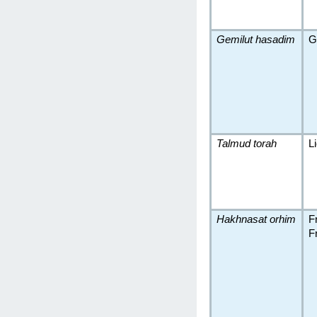
Gemilut hasadim
G
Talmud torah
L
Hakhnasat orhim
F
F