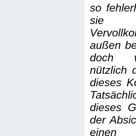
so fehler
sie
Vervoll
außen be
doch w
nützlich 
dieses Kö
Tatsäc
dieses G
der Absic
einen 