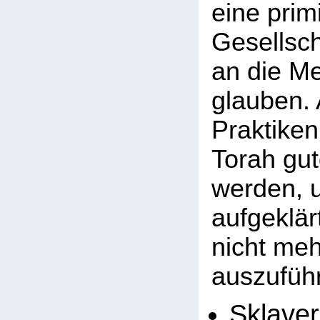
eine primi
Gesellsch
an die M
glauben.
Praktiken
Torah gu
werden, u
aufgeklä
nicht meh
auszuführ
Sklaver