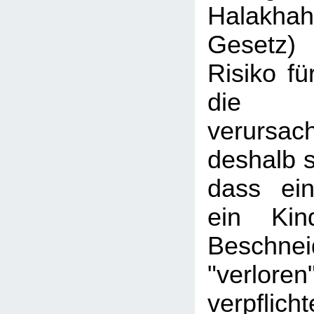
Halakhah
Gesetz)
Risiko fü
die Be
verursac
deshalb s
dass ein
ein Kin
Beschnei
"verlore
verpfl