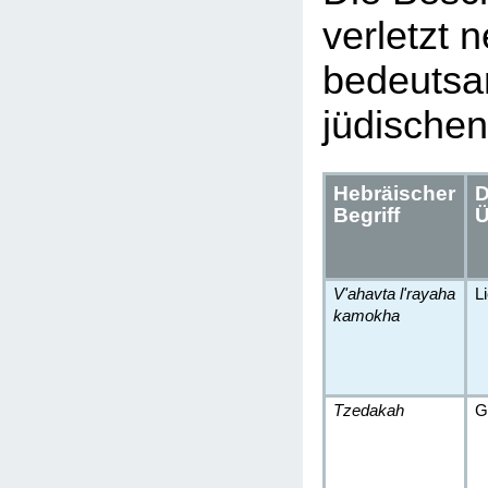
verletzt 
bedeutsa
jüdischen
Hebräischer
D
Begriff
Ü
V'ahavta l'rayaha
L
kamokha
Tzedakah
G