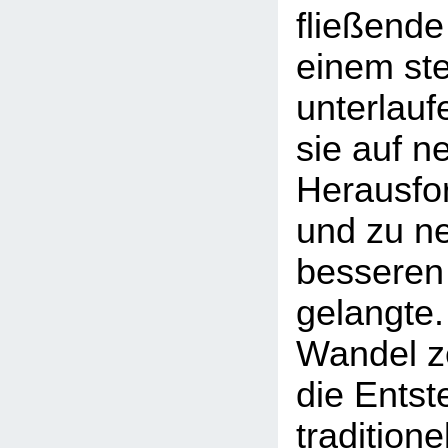
fließende
einem st
unterlauf
sie auf n
Herausfor
und zu n
besseren
gelangte.
Wandel ze
die Entst
traditione