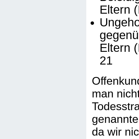
Eltern 
Ungeh
gegenü
Eltern 
21
Offenkund
man nicht
Todesstra
genannte
da wir ni