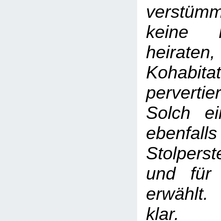
verstümm
keine F
heiraten,
Kohabi
pervertie
Solch e
ebenf
Stolperst
und für
erwählt.
klar.