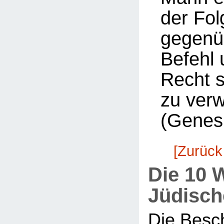
der Fol
gegenü
Befehl 
Recht 
zu ver
(Genesi
[Zurück
Die 10 
Jüdisch
Die Besc