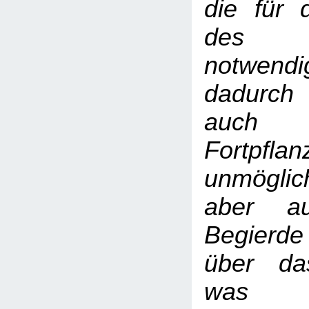
die für 
des I
notwend
dadurch
auch 
Fortpfl
unmögl
aber au
Begierde
über da
was u