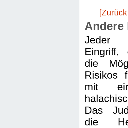
[Zurück
Andere
Jeder m
Eingriff
die Mögl
Risikos 
mit ein
halachi
Das Jud
die Hei