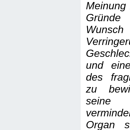
Meinung 
Gründe
Wuns
Verrin
Geschlec
und ein
des frag
zu bewi
seine
verminde
Organ s