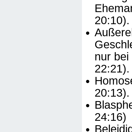
Eheman
20:10).
Außere
Geschle
nur bei
22:21).
Homosex
20:13).
Blasphe
24:16)
Beleidi