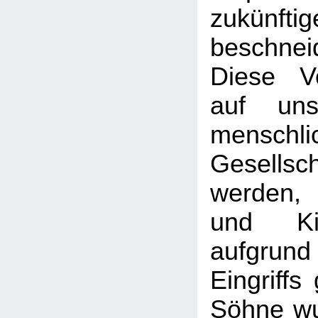
zukünf
beschnei
Diese Vo
auf uns
menschli
Gesellsch
werden,
und Ki
aufgr
Eingriffs
Söhne wu