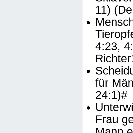
11) (De
Mensch
Tieropf
4:23, 4
Richter
Scheid
für Män
24:1)#
Unterwü
Frau g
Mann ei