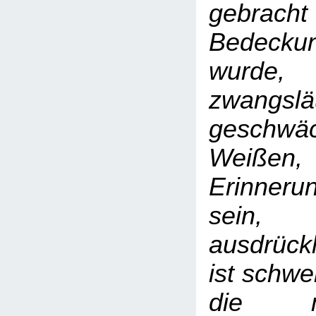
gebrach
Bedeck
wurde
zwangslä
gesch
Weißen,
Erinner
sein
ausdrückl
ist schwe
die m