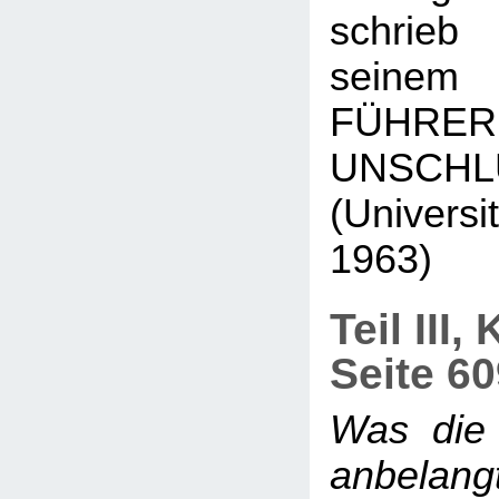
schrieb
seinem
FÜH
UNSCHL
(Universi
1963)
Teil III,
Seite 6
Was die
anbelang