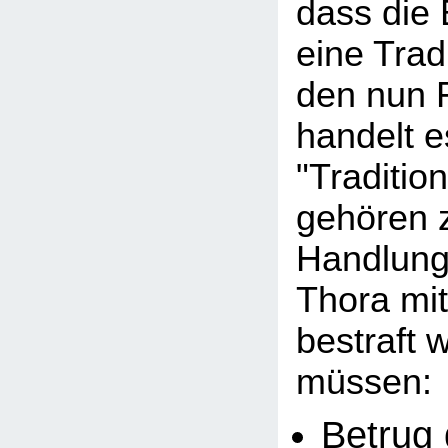
dass die
eine Tradi
den nun 
handelt e
"Traditio
gehören 
Handlunge
Thora mi
bestraft 
müssen:
Betrug