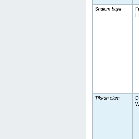
Shalom bayit
F
H
Tikkun olam
D
W