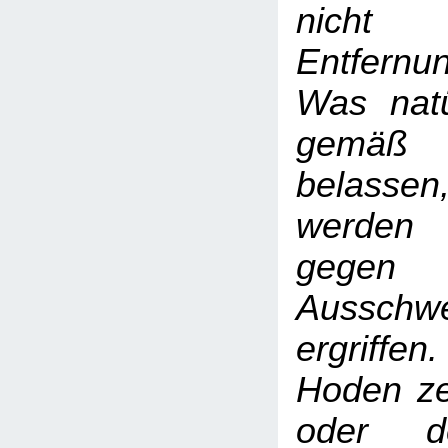
nicht 
Entfern
Was natür
gemäß
belass
werden
gegen
Ausschwe
ergriffen
Hoden ze
oder d