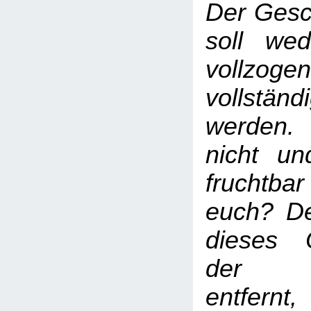
Der Gesc
soll we
vollz
vollständ
werden.
nicht un
fruchtb
euch? D
dieses 
der Be
entfernt