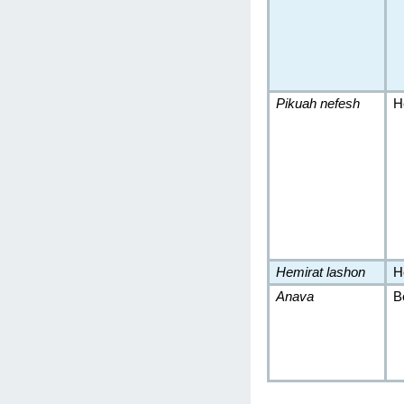
Pikuah nefesh
H
Hemirat lashon
H
Anava
B