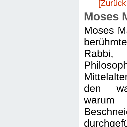
[Zurück
Moses 
Moses Ma
berühm
Rabbi
Philo
Mittelal
den wa
war
Beschnei
durchgef