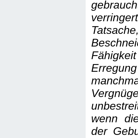
gebrauch
verri
Tatsach
Beschn
Fähigkeit
Erregung
manchmal 
Vergn
unbestr
wenn die
der Gebu