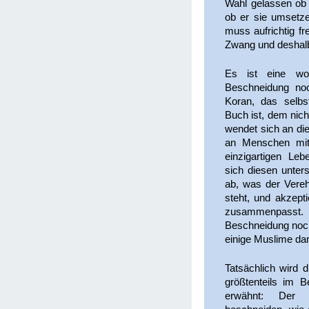
Wahl gelassen ob 
ob er sie umsetz
muss aufrichtig fr
Zwang und deshalb
Es ist eine woh
Beschneidung noc
Koran, das selbst
Buch ist, dem nic
wendet sich an di
an Menschen mit 
einzigartigen Le
sich diesen unters
ab, was der Vere
steht, und akzept
zusammenpasst
Beschneidung noch
einige Muslime da
Tatsächlich wird 
größtenteils im B
erwähnt: Der 