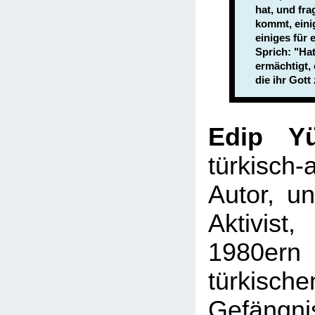
hat, und fra
kommt, eini
einiges für 
Sprich: "Ha
ermächtigt, 
die ihr Gott
Edip Yü
türkisch-
Autor, un
Aktivis
1980ern
türkische
Gefängni