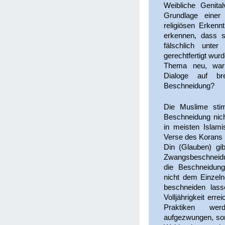
Weibliche Genita
Grundlage einer
religiösen Erkenn
erkennen, dass si
fälschlich unte
gerechtfertigt wur
Thema neu, waru
Dialoge auf b
Beschneidung?
Die Muslime sti
Beschneidung nich
in meisten Islamis
Verse des Korans 
Din (Glauben) gib
Zwangsbeschneidu
die Beschneidung 
nicht dem Einzeln
beschneiden lass
Volljährigkeit err
Praktiken we
aufgezwungen, son