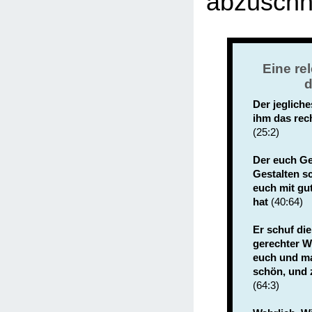
abzuschn
Eine re
d
Der jeglich
ihm das rec
(25:2)
Der euch Ge
Gestalten s
euch mit gu
hat
(40:64)
Er schuf di
gerechter We
euch und ma
schön, und 
(64:3)