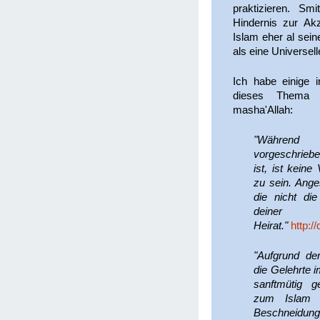
praktizieren. Sm
Hindernis zur Ak
Islam eher al sei
als eine Universelle
Ich habe einige 
dieses Thema d
masha'Allah:
"Während 
vorgeschriebe
ist, ist kein
zu sein. Ange
die nicht di
deiner
Heirat."
http:/
"Aufgrund de
die Gelehrte 
sanftmütig g
zum Islam h
Beschneidung