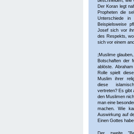
beschneiden, wie 
Der Koran legt nah
Propheten die se
Unterschiede in
Beispielsweise p
Josef sich vor ih
des Respekts, woh
sich vor einem an
;Muslime glauben
Botschaften der f
ablöste. Abraham
Rolle spielt dies
Muslim ihrer reli
diese islamis
vertreten? Es gibt
den Muslimen nicht
man eine besonde
machen. Wie kan
Auswirkung auf d
Einen Gottes hab
Der zweite "B