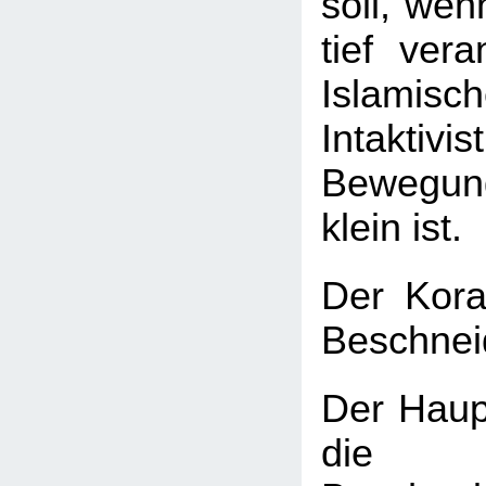
soll, wen
tief vera
Islamisc
Intaktivis
Bewegu
klein ist.
Der Kora
Beschnei
Der Haupt
die I