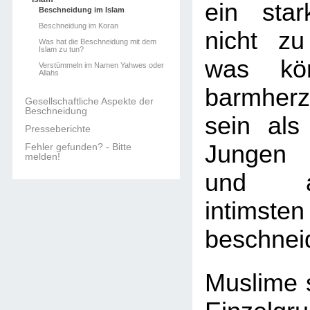
ein sta
Beschneidung im Islam
Beschneidung im Koran
nicht zu
Was hat die Beschneidung mit dem
Islam zu tun?
was kön
Verstümmeln im Namen Yahwes oder
Allahs
barmherz
Gesellschaftliche Aspekte der
Beschneidung
sein als
Presseberichte
Jungen 
Fehler gefunden? - Bitte
melden!
und a
intimsten
beschnei
Muslime s