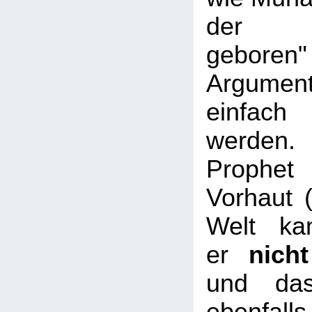
der "B
geboren"
Argumen
einfac
werden
Prophe
Vorhaut (
Welt ka
er
nich
und das