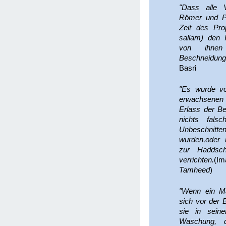
"Dass alle 
Römer und Pe
Zeit des Prop
sallam) den 
von ihnen
Beschneidung
Basri
"Es wurde vo
erwachsenen 
Erlass der B
nichts fals
Unbeschnitt
wurden,oder 
zur Haddsc
verrichten.
(I
Tamheed
)
"Wenn ein M
sich vor der 
sie in sein
Waschung, de