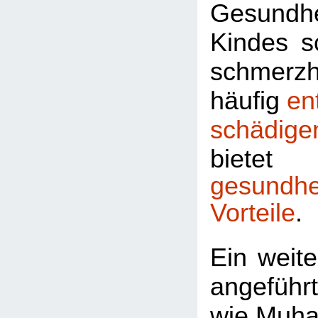
Gesundhe
Kindes sc
schmerzh
häufig
en
schädige
bie
gesundhei
Vorteile
.
Ein weite
angeführt
wie Muha