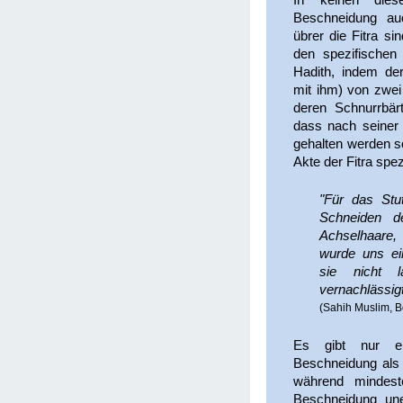
In keinen dies
Beschneidung au
übrer die Fitra si
den spezifischen
Hadith, indem de
mit ihm) von zwei
deren Schnurrbärt
dass nach seiner 
gehalten werden so
Akte der Fitra spezi
"Für das Stu
Schneiden d
Achselhaare,
wurde uns ei
sie nicht l
vernachlässigt
(Sahih Muslim, B
Es gibt nur ei
Beschneidung als 
während mindest
Beschneidung une