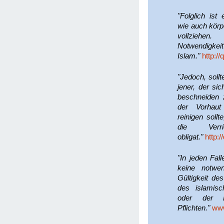
"Folglich ist
wie auch körpe
vollziehen
Notwendigke
Islam."
http:/
"Jedoch, sollt
jener, der sic
beschneiden 
der Vorhaut
reinigen sollt
die Verr
obligat."
http:
"In jeden Fall
keine notwen
Gültigkeit d
des islamis
oder der Er
Pflichten."
www