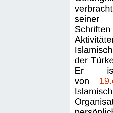
verbrac
seiner 
Schri
Aktivitä
Islamisch
der Türke
Er is
von
19.
Islamis
Organis
persön