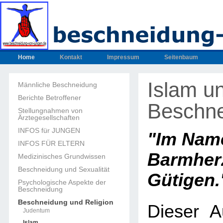
Home
Kontakt
Impressum
Seitenbaum
Islam u
Männliche Beschneidung
Berichte Betroffener
Beschn
Stellungnahmen von
Ärztegesellschaften
INFOS für JUNGEN
"Im Name
INFOS FÜR ELTERN
Barmhe
Medizinisches Grundwissen
Beschneidung und Sexualität
Gütigen.
Psychologische Aspekte der
Beschneidung
Beschneidung und Religion
Dieser Au
Judentum
Islam