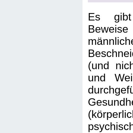
Es gibt
Beweise 
männlich
Beschne
(und nich
und Wei
durchgef
Gesun
(körpe
psychisc