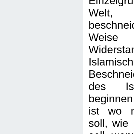
Einzelg
Welt, 
beschne
Weise
Widerst
Islamisc
Beschnei
des Is
beginnen
ist wo 
soll, wie