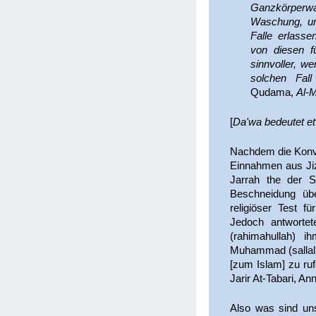
Ganzkörper
Waschung, un
Falle erlass
von diesen fü
sinnvoller, w
solchen Fall
Qudama,
Al-
[
Da'wa bedeutet et
Nachdem die Konve
Einnahmen aus Ji
Jarrah the der S
Beschneidung üb
religiöser Test 
Jedoch antwortet
(rahimahullah) i
Muhammad (sallall
[zum Islam] zu ruf
Jarir At-Tabari, An
Also was sind uns