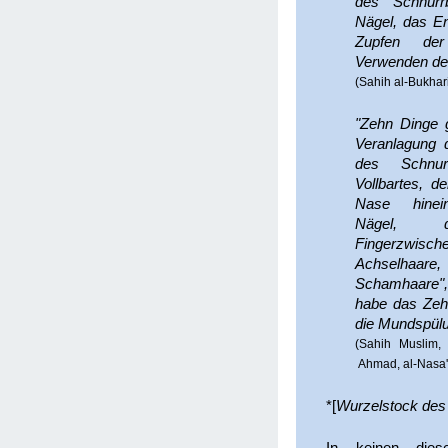
des Schnurr
Nägel, das E
Zupfen de
Verwenden de
(Sahih al-Bukhar
"Zehn Dinge g
Veranlagung 
des Schnur
Vollbartes, d
Nase hinein
Nägel, 
Fingerzwisc
Achselhaa
Schamhaare"
habe das Zeh
die Mundspül
(Sahih Muslim, 
Ahmad, al-Nasa'i
*[
Wurzelstock des