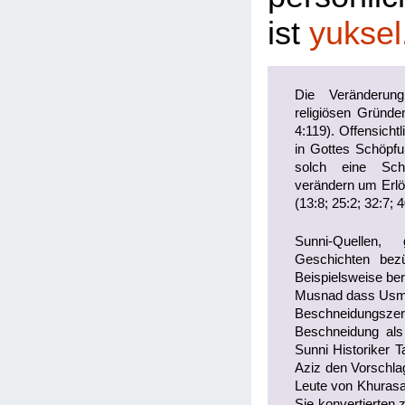
ist
yuksel
Die Veränderu
religiösen Gründ
4:119). Offensichtl
in Gottes Schöpfu
solch eine Sch
verändern um Erlö
(13:8; 25:2; 32:7; 4
Sunni-Quellen, 
Geschichten bezü
Beispielsweise be
Musnad dass Usman
Beschneidungszer
Beschneidung als 
Sunni Historiker T
Aziz den Vorschlag
Leute von Khurasa
Sie konvertierten 