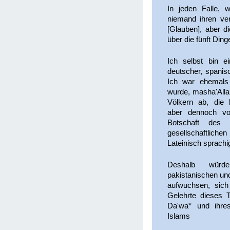
In jeden Falle, wi
niemand ihren ver
[Glauben], aber d
über die fünft Dinge
Ich selbst bin ei
deutscher, spani
Ich war ehemals 
wurde, masha'Alla
Völkern ab, die 
aber dennoch vo
Botschaft des 
gesellschaftlich
Lateinisch sprachi
Deshalb würd
pakistanischen un
aufwuchsen, sich
Gelehrte dieses T
Da'wa* und ihres
Islams