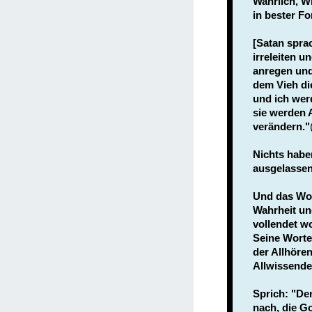
Wahrlich, W
in bester Fo
[Satan sprac
irreleiten u
anregen und 
dem Vieh di
und ich wer
sie werden 
verändern."
Nichts habe
ausgelassen
Und das Wor
Wahrheit un
vollendet w
Seine Worte
der Allhören
Allwissend
Sprich: "De
nach, die G