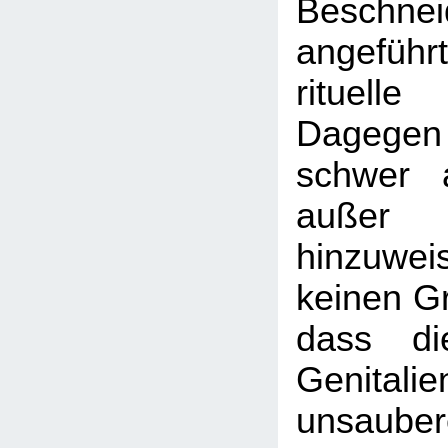
Beschnei
angeführt
rituell
Dagegen
schwer a
auße
hinzuwe
keinen Gr
dass di
Genital
unsaubere