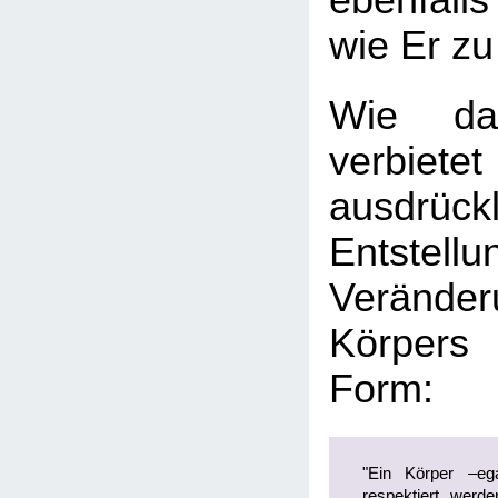
ebenfall
wie Er zu
Wie da
verbiet
ausdrü
Entst
Verän
Körpers
Form:
"Ein Körper –ega
respektiert werd