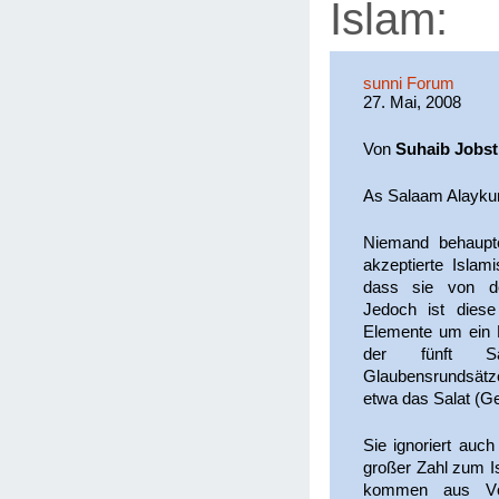
Islam:
sunni Forum
27. Mai, 2008
Von
Suhaib Jobst
As Salaam Alayk
Niemand behaupte
akzeptierte Islam
dass sie von de
Jedoch ist diese
Elemente um ein M
der fünft S
Glaubensrundsätz
etwa das Salat (Ge
Sie ignoriert au
großer Zahl zum I
kommen aus Völ