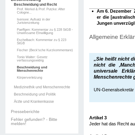
Beschneidung und Recht
Prof. Merkel & Prof. Putzke: After
Am 6. Dezember 2
Cologne...
er die [australis
Isensee: Aufsatz in der
Jungen unverzügl
Juristenzeitung
Paeffgen: Kommentar zu § 228 StGB -
Unwirksame EInwilligung
Allgemeine Erklä
Eschelbach: Kommentar zu § 223
StGB
Fischer (Beck'sche Kurzkommentare)
Tonio Walter: Gesetz
„Sie heißt nicht d
verfassungswidrig
nicht die ‚Manch
Beschneidung und
universale Erkl
Menschenrechte
Menschenrechte ga
Körperverletzung
Medizinethik und Menschenrechte
UN-Generalsekretär
Beschneidung und Politik
Ärzte und Krankenkasse
Presseberichte
Artikel 3
Fehler gefunden? - Bitte
melden!
Jeder hat das Recht a