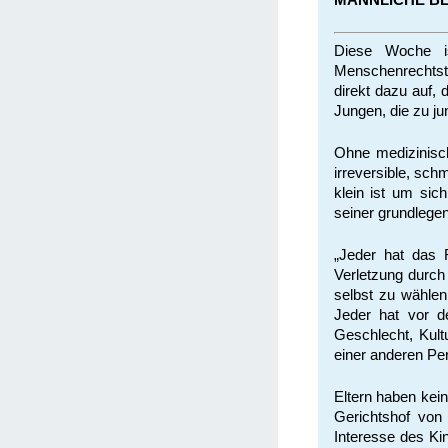
Diese Woche i
Menschenrechtsta
direkt dazu auf
Jungen, die zu j
Ohne medizinisch
irreversible, sch
klein ist um sic
seiner grundleg
„Jeder hat das 
Verletzung durch 
selbst zu wählen
Jeder hat vor d
Geschlecht, Kul
einer anderen Pe
Eltern haben kei
Gerichtshof von 
Interesse des Kin