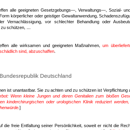
reffen alle geeigneten Gesetzgebungs—, Verwaltungs—, Sozial- 
 Form körperlicher oder geistiger Gewaltanwendung, Schadenszufüg
er Vernachlässigung, vor schlechter Behandlung oder Ausbeutu
 zu schützen, …
treffen alle wirksamen und geeigneten Maßnahmen,
um überliefer
schädlich sind, abzuschaffen
.
Bundesrepublik Deutschland
 ist unantastbar. Sie zu achten und zu schützen ist Verpflichtung al
verbot: Wenn kleine Jungen und deren Genitalien zum bloßen Ges
ivaten kinderchirurgischen oder urologischen Klinik reduziert werden
chenwürde.
]
 die freie Entfaltung seiner Persönlichkeit, soweit er nicht die Rec