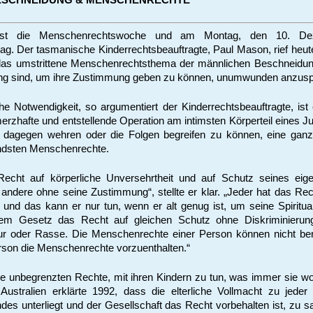
st die Menschenrechtswoche und am Montag, den 10. Dez
g. Der tasmanische Kinderrechtsbeauftragte, Paul Mason, rief heute
, das umstrittene Menschenrechtsthema der männlichen Beschneidu
ung sind, um ihre Zustimmung geben zu können, unumwunden anzus
e Notwendigkeit, so argumentiert der Kinderrechtsbeauftragte, ist
merzhafte und entstellende Operation am intimsten Körperteil eines 
h dagegen wehren oder die Folgen begreifen zu können, eine ganz
endsten Menschenrechte.
Recht auf körperliche Unversehrtheit und auf Schutz seines eig
andere ohne seine Zustimmung“, stellte er klar. „Jeder hat das Rec
 und das kann er nur tun, wenn er alt genug ist, um seine Spiritual
em Gesetz das Recht auf gleichen Schutz ohne Diskriminieru
tur oder Rasse. Die Menschenrechte einer Person können nicht be
rson die Menschenrechte vorzuenthalten.“
ne unbegrenzten Rechte, mit ihren Kindern zu tun, was immer sie wo
Australien erklärte 1992, dass die elterliche Vollmacht zu jede
des unterliegt und der Gesellschaft das Recht vorbehalten ist, zu 