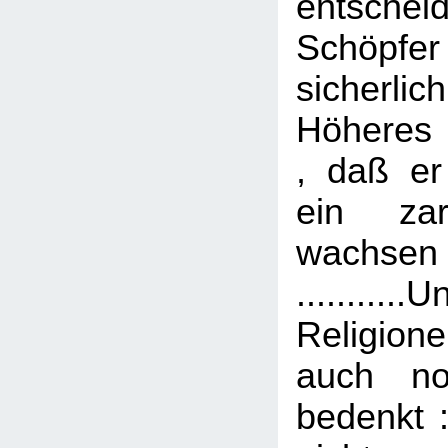
entscheid
Schöpf
sicher
Höheres 
, daß er
ein zar
wachse
.......
Religione
auch no
bedenkt :