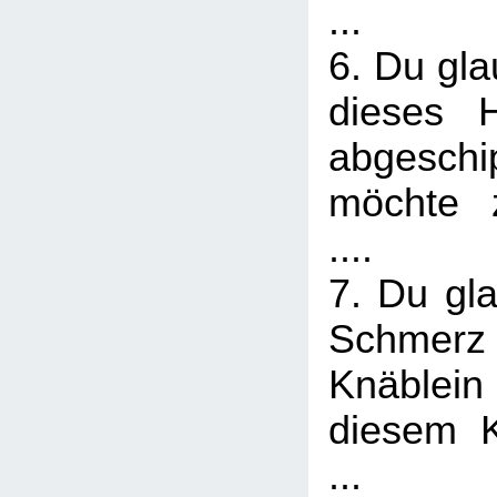
...
6. Du gla
dieses 
abgesch
möchte z
....
7. Du gla
Schme
Knäblein
diesem Kn
...