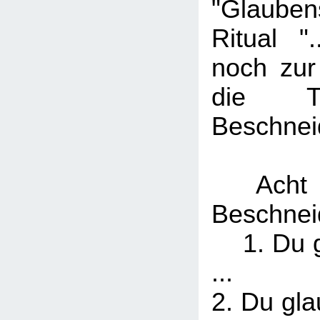
"Glauben
Ritual ".
noch zur 
die T
Beschnei
Acht 
Beschne
1. Du gl
...
2. Du gla