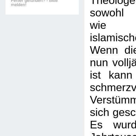
Theologe
Fehler gefunden? - Bitte
melden!
sowohl 
wie 
islamis
Wenn di
nun vollj
ist kann
schmerzv
Verstüm
sich gesc
Es wurd