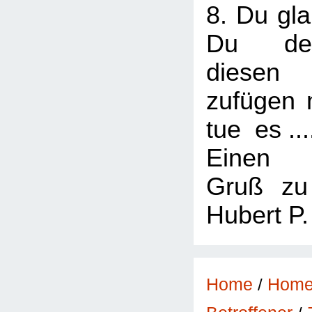
8. Du gla
Du de
diese
zufügen m
tue es ...
Einen f
Gruß 
Hubert P.
Home
/
Hom