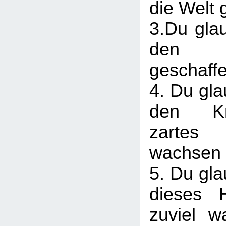
die Welt 
3.Du glau
den 
geschaff
4. Du gla
den Kn
zartes 
wachsen 
5. Du gla
dieses 
zuviel w