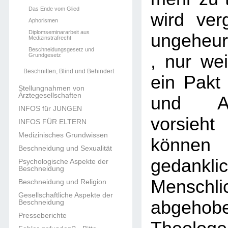
Das Ende vom Glied
wird verg
Aphorismen
Diplomseminararbeit aus
ungeheu
Medizinstrafrecht
Beschneidungsgesetz und
, nur wei
Grundgesetz
Beschnitten, Blind und Behindert
ein Pakt
Stellungnahmen von
Ärztegesellschaften
und A
INFOS für JUNGEN
vorsieh
INFOS FÜR ELTERN
Medizinisches Grundwissen
könne
Beschneidung und Sexualität
gedankl
Psychologische Aspekte der
Beschneidung
Menschli
Beschneidung und Religion
Gesellschaftliche Aspekte der
abgehob
Beschneidung
Presseberichte