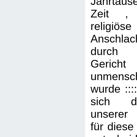
Jahrtaus
Zeit ,
religiöse
Anschlac
durch 
Geri
unmenschl
wurde :::
sich d
unserer 
für diese