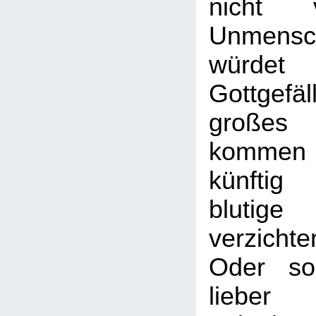
nicht v
Unmensch
würdet
Gottgef
großes 
kommen
künftig
blutig
verzichte
Oder so
lieber