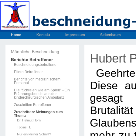
Home
Kontakt
Impressum
Seitenbaum
Männliche Beschneidung
Hubert P
Berichte Betroffener
Beschneidungsbetroffene
Geehrte 
Eltern Betroffener
Berichte von medizinischem
Diese au
Personal
Die "Schreien wie am Spieß" –Ein
Erfahrungsbericht aus der
gesagt 
kinderchirurgischen Ambulanz
Zuschriften Betroffener
Brutali
Zuschriften: Meinungen zum
Thema
Glaubensf
Dr. Helmut Horn
Tobias H.
mehr zu t
Nur ein kleiner Schnitt?