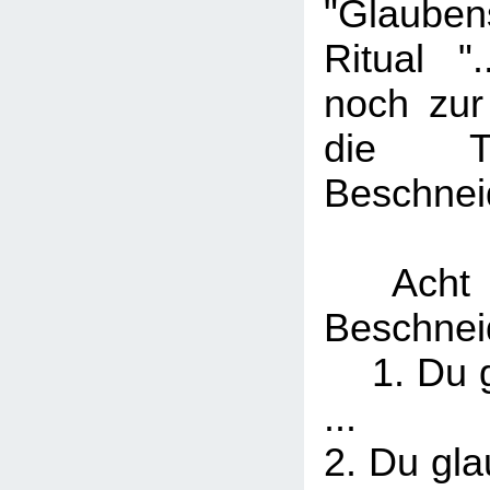
"Glauben
Ritual ".
noch zur 
die T
Beschnei
Acht 
Beschne
1. Du gl
...
2. Du gla