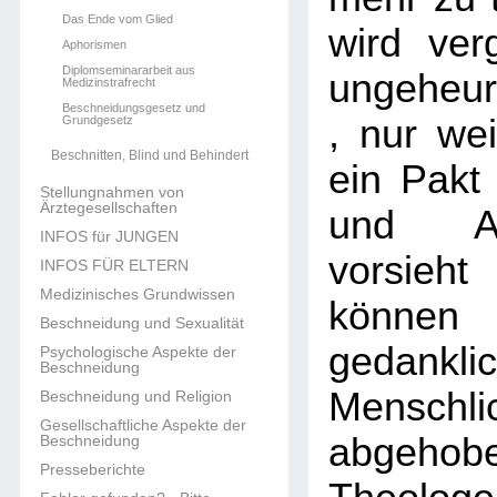
Das Ende vom Glied
wird verg
Aphorismen
Diplomseminararbeit aus
ungeheu
Medizinstrafrecht
Beschneidungsgesetz und
, nur wei
Grundgesetz
Beschnitten, Blind und Behindert
ein Pakt
Stellungnahmen von
Ärztegesellschaften
und A
INFOS für JUNGEN
vorsieh
INFOS FÜR ELTERN
Medizinisches Grundwissen
könne
Beschneidung und Sexualität
gedankl
Psychologische Aspekte der
Beschneidung
Menschli
Beschneidung und Religion
Gesellschaftliche Aspekte der
abgehob
Beschneidung
Presseberichte