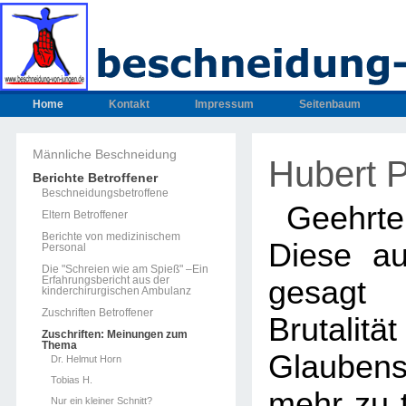
Home
Kontakt
Impressum
Seitenbaum
Männliche Beschneidung
Hubert P
Berichte Betroffener
Beschneidungsbetroffene
Geehrte 
Eltern Betroffener
Berichte von medizinischem
Diese au
Personal
Die "Schreien wie am Spieß" –Ein
Erfahrungsbericht aus der
gesagt 
kinderchirurgischen Ambulanz
Zuschriften Betroffener
Brutali
Zuschriften: Meinungen zum
Thema
Glaubensf
Dr. Helmut Horn
Tobias H.
mehr zu t
Nur ein kleiner Schnitt?