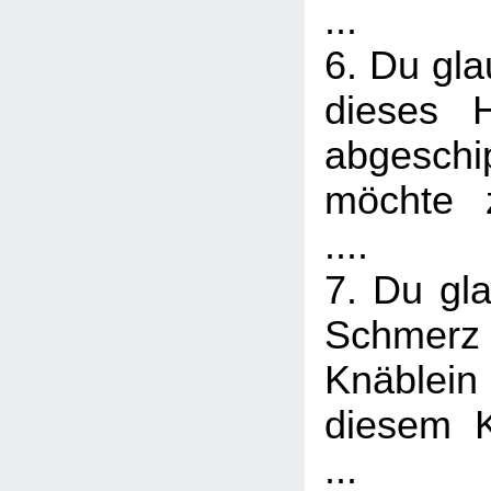
...
6. Du gla
dieses 
abgesch
möchte z
....
7. Du gla
Schme
Knäblein
diesem Kn
...