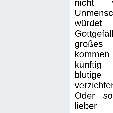
nicht v
Unmensch
würdet
Gottgef
großes 
kommen
künftig
blutig
verzichte
Oder so
lieber