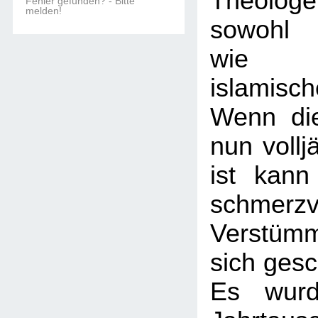
Theologe
Fehler gefunden? - Bitte
melden!
sowohl 
wie 
islamis
Wenn di
nun vollj
ist kann
schmerzv
Verstüm
sich gesc
Es wurd