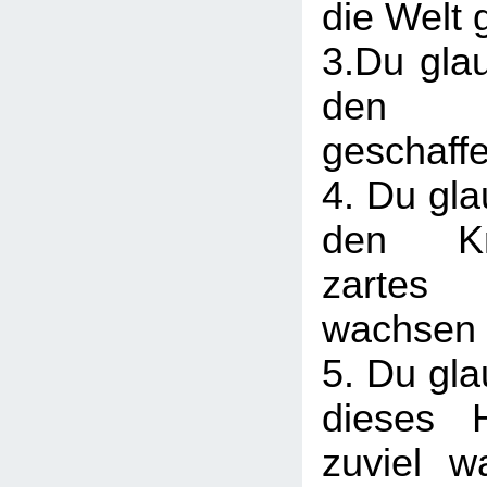
die Welt 
3.Du glau
den 
geschaff
4. Du gla
den Kn
zartes 
wachsen 
5. Du gla
dieses 
zuviel w