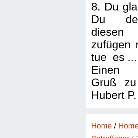
8. Du gla
Du de
diese
zufügen m
tue es ...
Einen f
Gruß 
Hubert P.
Home
/
Hom