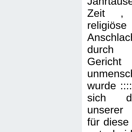
Jahrtaus
Zeit ,
religiöse
Anschlac
durch 
Geri
unmenschl
wurde :::
sich d
unserer 
für diese