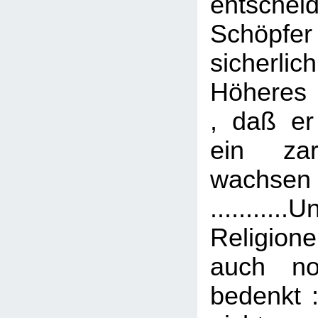
entscheid
Schöpf
sicher
Höheres 
, daß er
ein zar
wachse
.......
Religione
auch no
bedenkt :