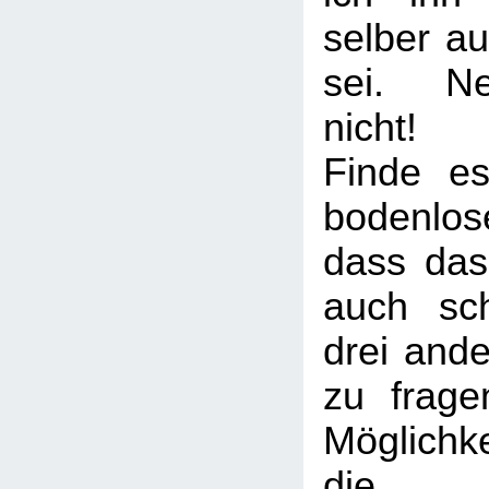
selber au
sei. Ne
nicht!
Finde es
bodenlo
dass das 
auch sc
drei and
zu frage
Möglichk
die 