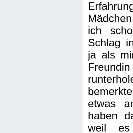
Erfah
Mädchen
ich sch
Schlag i
ja als mi
Freun
runterh
bemerkt
etwas an
haben da
weil es