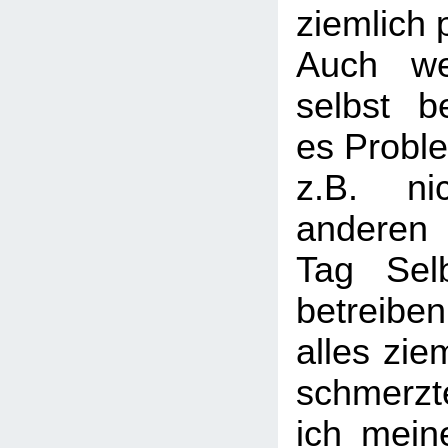
ziemlich 
Auch we
selbst be
es Proble
z.B. ni
anderen
Tag Selb
betreib
alles zie
schmerzt
ich mein