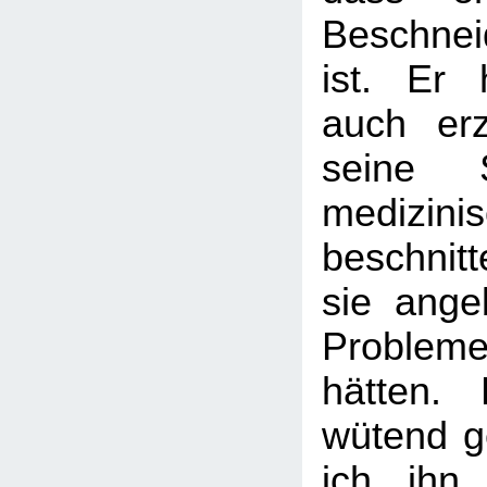
Beschnei
ist. Er
auch erz
seine 
medizin
beschni
sie ange
Probleme
hätten.
wütend g
ich ihn