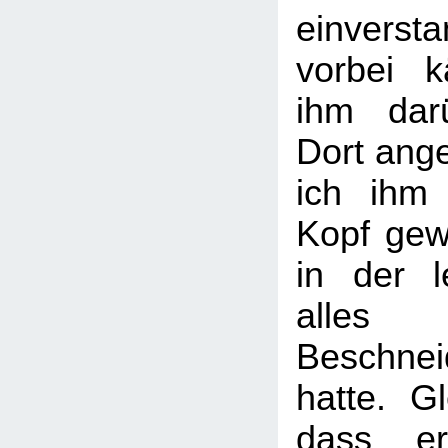
einversta
vorbei 
ihm dar
Dort an
ich ihm
Kopf gew
in der l
alles
Beschnei
hatte. Gl
dass er