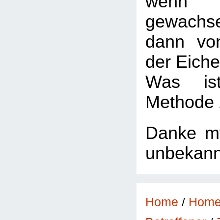
wenn d
gewachsen
dann von
der Eiche
Was is
Methode 
Danke mfg
unbekann
Home
/
Hom