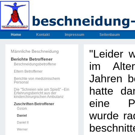
Home
Kontakt
Impressum
Seitenbaum
"Leider 
Männliche Beschneidung
Berichte Betroffener
im Alte
Beschneidungsbetroffene
Eltern Betroffener
Jahren be
Berichte von medizinischem
Personal
hatte da
Die "Schreien wie am Spieß" –Ein
Erfahrungsbericht aus der
kinderchirurgischen Ambulanz
eine P
Zuschriften Betroffener
Öztürk
wurde rad
Daniel
Daniel II
beschnit
Werner