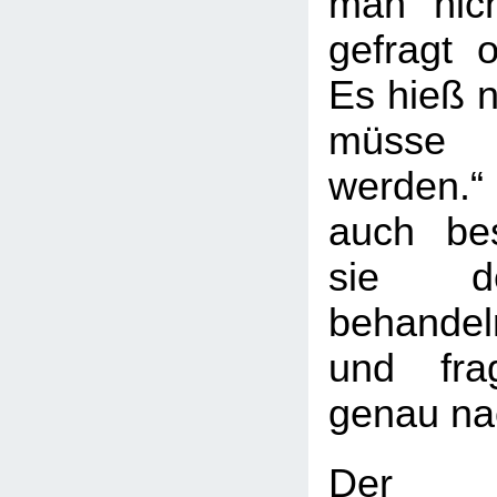
man nich
gefragt o
Es hieß n
müsse a
werden.“
auch besc
sie d
behande
und fra
genau na
Der 