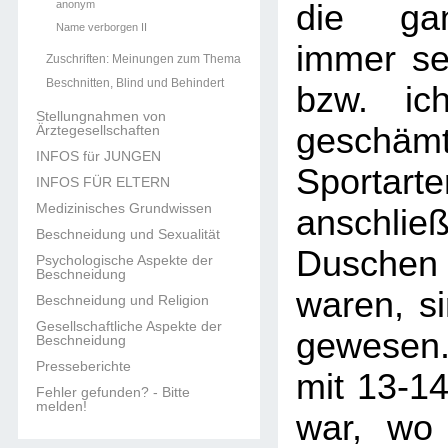
anonym
die gan
Name verborgen II
immer seh
Zuschriften: Meinungen zum Thema
Beschnitten, Blind und Behindert
bzw. ic
Stellungnahmen von
gesch
Ärztegesellschaften
INFOS für JUNGEN
Sportar
INFOS FÜR ELTERN
Medizinisches Grundwissen
anschlie
Beschneidung und Sexualität
Dusche
Psychologische Aspekte der
Beschneidung
waren, s
Beschneidung und Religion
Gesellschaftliche Aspekte der
gewesen.
Beschneidung
Presseberichte
mit 13-14
Fehler gefunden? - Bitte
melden!
war, wo