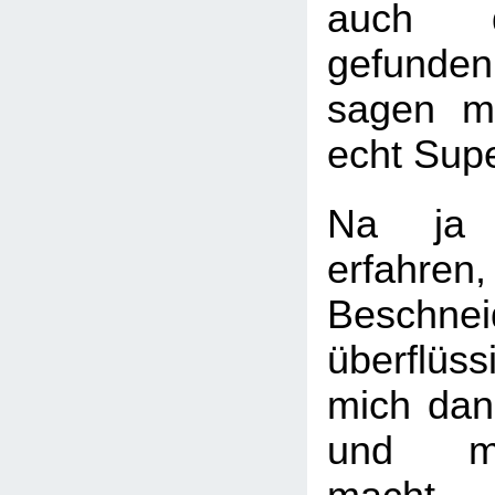
auch d
gefunden
sagen m
echt Super
Na ja
erfahre
Beschne
überflü
mich dan
und m