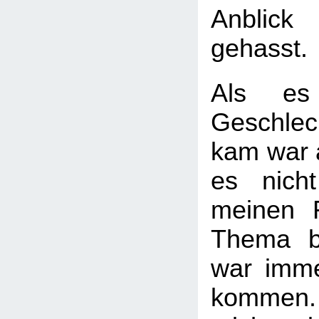
Anblick
gehasst.
Als e
Geschlec
kam war a
es nich
meinen 
Thema b
war imme
kommen.