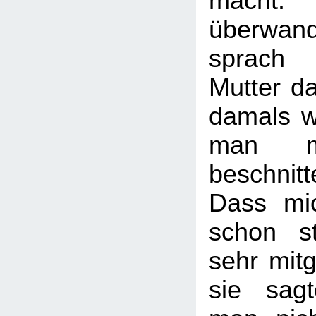
macht. 
überwand
sprach
Mutter da
damals 
man mi
beschnitt
Dass mi
schon st
sehr mi
sie sag