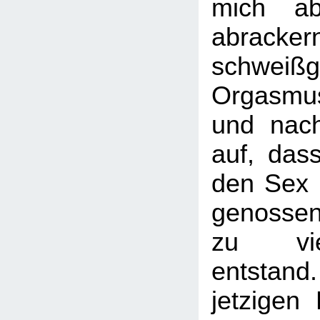
mich ab
abrackern
schweiß
Orgasmu
und nach
auf, das
den Sex n
genossen
zu vi
entstan
jetzigen