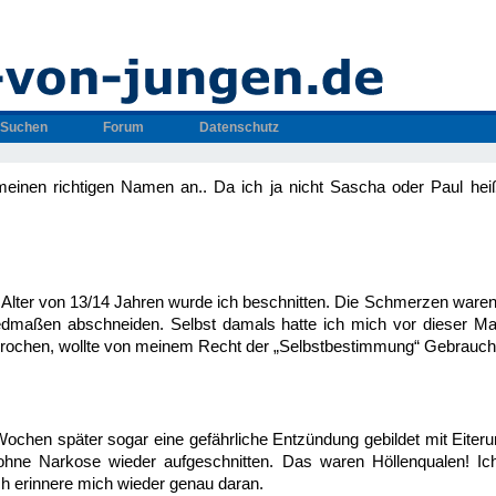
Suchen
Forum
Datenschutz
 meinen richtigen Namen an.. Da ich ja nicht Sascha oder Paul hei
m Alter von 13/14 Jahren wurde ich beschnitten. Die Schmerzen waren 
edmaßen abschneiden. Selbst damals hatte ich mich vor dieser M
rochen, wollte von meinem Recht der „Selbstbestimmung“ Gebrauc
 Wochen später sogar eine gefährliche Entzündung gebildet mit Eiter
ne Narkose wieder aufgeschnitten. Das waren Höllenqualen! Ic
ch erinnere mich wieder genau daran.