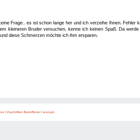
 keine Frage.. es ist schon lange her und ich verzeihe Ihnen. Fehle
inem kleineren Bruder versuchen, kenne ich keinen Spaß. Da werde 
d und diese Schmerzen möchte ich ihm ersparen.
ner
/
Zuschriften Betroffener
/
anonym