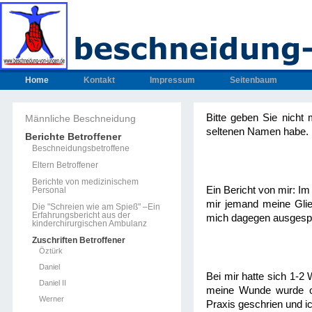
Home
Kontakt
Impressum
Seitenbaum
Bitte geben Sie nicht
Männliche Beschneidung
seltenen Namen habe.
Berichte Betroffener
Beschneidungsbetroffene
Eltern Betroffener
Berichte von medizinischem
Ein Bericht von mir: I
Personal
mir jemand meine Gli
Die "Schreien wie am Spieß" –Ein
Erfahrungsbericht aus der
mich dagegen ausgesp
kinderchirurgischen Ambulanz
Zuschriften Betroffener
Öztürk
Daniel
Bei mir hatte sich 1-2
Daniel II
meine Wunde wurde oh
Werner
Praxis geschrien und i