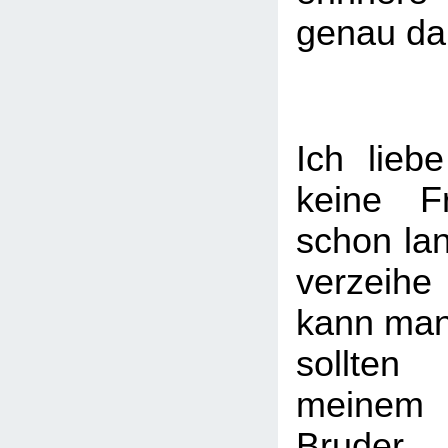
genau da
Ich lieb
keine F
schon lan
verzeihe
kann man
sollten
meinem
Bruder