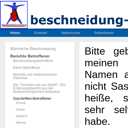
Home
Kontakt
Impressum
Seitenbaum
Bitte ge
Männliche Beschneidung
Berichte Betroffener
meinen
Beschneidungsbetroffene
Eltern Betroffener
Namen a
Berichte von medizinischem
Personal
nicht Sa
Die "Schreien wie am Spieß" –Ein
Erfahrungsbericht aus der
kinderchirurgischen Ambulanz
heiße, 
Zuschriften Betroffener
Öztürk
sehr se
Daniel
Daniel II
habe.
Werner