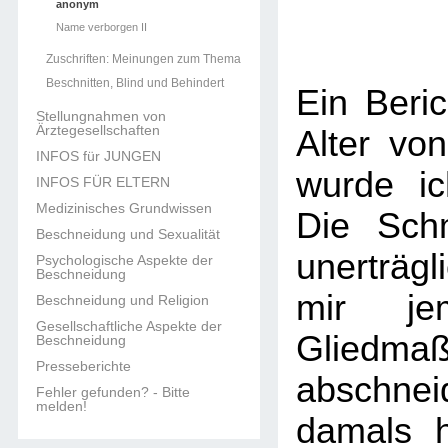
anonym
Name verborgen II
Zuschriften: Meinungen zum Thema
Beschnitten, Blind und Behindert
Ein Beric
Stellungnahmen von
Ärztegesellschaften
Alter vo
INFOS für JUNGEN
wurde ic
INFOS FÜR ELTERN
Medizinisches Grundwissen
Die Sch
Beschneidung und Sexualität
unerträgl
Psychologische Aspekte der
Beschneidung
mir je
Beschneidung und Religion
Gesellschaftliche Aspekte der
Gliedma
Beschneidung
Presseberichte
abschne
Fehler gefunden? - Bitte
melden!
damals h