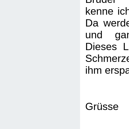
kenne ic
Da werde
und gan
Dieses L
Schmerz
ihm ersp
Grüsse