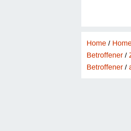
Home
/
Hom
Betroffener
/
Betroffener
/