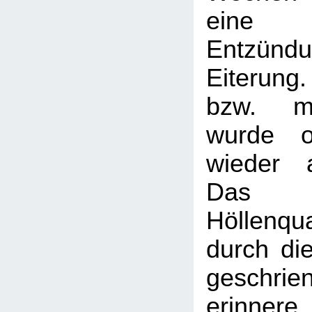
eine g
Entzündun
Eiterung.
bzw. m
wurde o
wieder a
Das
Höllenqu
durch di
geschr
erinner