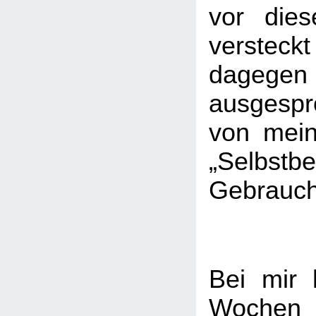
vor die
verstec
dagegen
ausgespr
von mei
„Selbstb
Gebrauc
Bei mir 
Wochen 