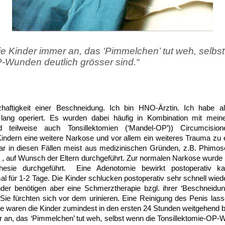
ie Kinder immer an, das ‘Pimmelchen’ tut weh, selbs
-Wunden deutlich grösser sind.“
tigkeit einer Beschneidung. Ich bin HNO-Ärztin. Ich habe als
e lang operiert. Es wurden dabei häufig in Kombination mit mei
nd teilweise auch Tonsillektomien (‘Mandel-OP’)) Circumcision
indern eine weitere Narkose und vor allem ein weiteres Trauma zu e
war in diesen Fällen meist aus medizinischen Gründen, z.B. Phimo
 , auf Wunsch der Eltern durchgeführt. Zur normalen Narkose wurde 
hesie durchgeführt.
Eine Adenotomie bewirkt postoperativ k
l für 1-2 Tage. Die Kinder schlucken postoperativ sehr schnell wiede
nder benötigen aber eine Schmerztherapie bzgl. ihrer ‘Beschneidun
Sie fürchten sich vor dem urinieren. Eine Reinigung des Penis lasse
e waren die Kinder zumindest in den ersten 24 Stunden weitgehend b
 an, das ‘Pimmelchen’ tut weh, selbst wenn die Tonsillektomie-OP-