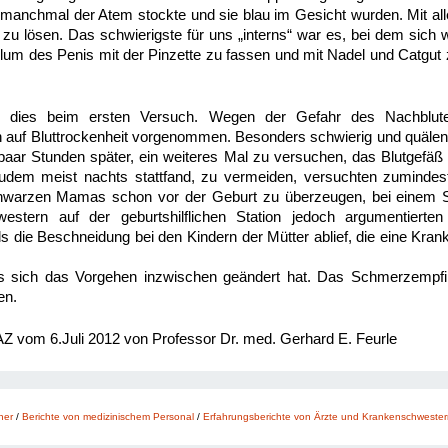
anchmal der Atem stockte und sie blau im Gesicht wurden. Mit alle
 zu lösen. Das schwierigste für uns „interns“ war es, bei dem sich 
ulum des Penis mit der Pinzette zu fassen und mit Nadel und Catgu
ng dies beim ersten Versuch. Wegen der Gefahr des Nachblut
 auf Bluttrockenheit vorgenommen. Besonders schwierig und quälen
 paar Stunden später, ein weiteres Mal zu versuchen, das Blutgefä
udem meist nachts stattfand, zu vermeiden, versuchten zumindest
schwarzen Mamas schon vor der Geburt zu überzeugen, bei einem
estern auf der geburtshilflichen Station jedoch argumentierten
ie Beschneidung bei den Kindern der Mütter ablief, die eine Kran
.
s sich das Vorgehen inzwischen geändert hat. Das Schmerzempfi
en.
FAZ vom 6.Juli 2012 von Professor Dr. med. Gerhard E. Feurle
ner
/
Berichte von medizinischem Personal
/
Erfahrungsberichte von Ärzte und Krankenschwester