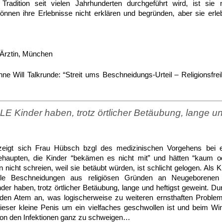
radition seit vielen Jahrhunderten durchgeführt wird, ist sie 
 können ihre Erlebnisse nicht erklären und begründen, aber sie e
-Ärztin, München
e Will Talkrunde: “Streit ums Beschneidungs-Urteil – Religionsfrei
 Kinder haben, trotz örtlicher Betäubung, lange un
 zeigt sich Frau Hübsch bzgl des medizinischen Vorgehens bei 
haupten, die Kinder “bekämen es nicht mit” und hätten “kaum od
icht schreien, weil sie betäubt würden, ist schlicht gelogen. Als
iele Beschneidungen aus religiösen Gründen an Neugeborene
r haben, trotz örtlicher Betäubung, lange und heftigst geweint. D
 den Atem an, was logischerweise zu weiteren ernsthaften Problem
eser kleine Penis um ein vielfaches geschwollen ist und beim Wind
Von den Infektionen ganz zu schweigen…