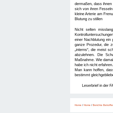
dermaßen, dass ihnen m
sich von ihren Fesseln
kleine Arterie am Fren
Blutung zu stillen
Nicht selten missla
Kontrolluntersuchungen
einer Nachblutung ein
ganze Prozedur, die z
„interns“, die meist 
abzulehnen. Die Schw
Maßnahme. Wie damals d
habe ich nicht erfahren
Man kann hoffen, das
bestimmt gleichgeblieb
Leserbrief in der 
Home
/
Home
/
Berichte Betroffe