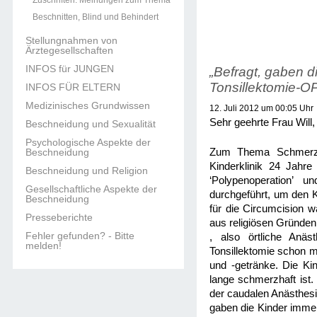
Zuschriften: Meinungen zum Thema
Beschnitten, Blind und Behindert
Stellungnahmen von
Ärztegesellschaften
INFOS für JUNGEN
„Befragt, gaben d
Tonsillektomie-OP
INFOS FÜR ELTERN
Medizinisches Grundwissen
12. Juli 2012 um 00:05 Uhr
Sehr geehrte Frau Will,
Beschneidung und Sexualität
Psychologische Aspekte der
Beschneidung
Zum Thema Schmerzhaf
Kinderklinik 24 Jahr
Beschneidung und Religion
‘Polypenoperation’ u
Gesellschaftliche Aspekte der
durchgeführt, um den K
Beschneidung
für die Circumcision 
Presseberichte
aus religiösen Gründen
Fehler gefunden? - Bitte
, also örtliche Anäst
melden!
Tonsillektomie schon ma
und -getränke. Die Ki
lange schmerzhaft ist. 
der caudalen Anästhesi
gaben die Kinder immer