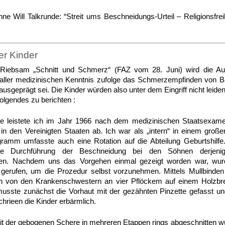
e Will Talkrunde: “Streit ums Beschneidungs-Urteil – Religionsfrei
r Kinder
Riebsam „Schnitt und Schmerz“ (FAZ vom 28. Juni) wird die 
aller medizinischen Kenntnis zufolge das Schmerzempfinden von Ba
geprägt sei. Die Kinder würden also unter dem Eingriff nicht leiden
olgendes zu berichten :
e leistete ich im Jahr 1966 nach dem medizinischen Staatsexam
 in den Vereinigten Staaten ab. Ich war als „intern“ in einem gr
gramm umfasste auch eine Rotation auf die Abteilung Geburtshilfe
e Durchführung der Beschneidung bei den Söhnen derjenige
ren. Nachdem uns das Vorgehen einmal gezeigt worden war, wu
erufen, um die Prozedur selbst vorzunehmen. Mittels Mullbinden
von den Krankenschwestern an vier Pflöckem auf einem Holzbret
 musste zunächst die Vorhaut mit der gezähnten Pinzette gefasst u
hrieen die Kinder erbärmlich.
it der gebogenen Schere in mehreren Etappen rings abgeschnitten wu