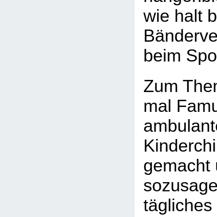
wie halt b
Bänderve
beim Spor
Zum Them
mal Famul
ambulant
Kinderchi
gemacht 
sozusage
tägliches 