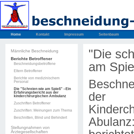
Home
Kontakt
Impressum
Seitenbaum
"Die sch
Männliche Beschneidung
Berichte Betroffener
am Spie
Beschneidungsbetroffene
Eltern Betroffener
Berichte von medizinischem
Beschne
Personal
Die "Schreien wie am Spieß" –Ein
der
Erfahrungsbericht aus der
kinderchirurgischen Ambulanz
Zuschriften Betroffener
Kinderch
Zuschriften: Meinungen zum Thema
Abulanz:
Beschnitten, Blind und Behindert
Stellungnahmen von
Ärztegesellschaften