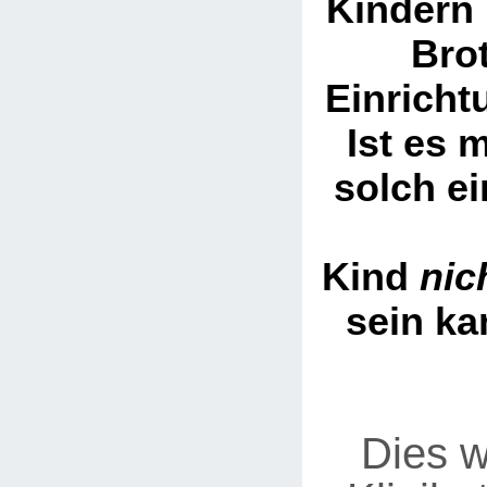
Kindern 
Brot
Einricht
Ist es 
solch ei
Kind
nic
sein ka
Dies w