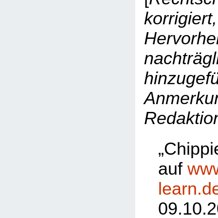
korrigiert,
Hervorh
nachträgl
hinzugefü
Anmerku
Redaktion
„Chippi
auf
www
learn.d
09.10.