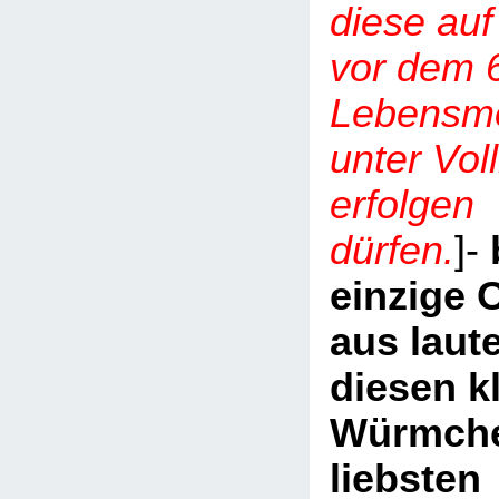
diese auf
vor dem 
Lebensmo
unter Vol
erfolgen
dürfen.
]-
einzige O
aus laute
diesen k
Würmch
liebsten