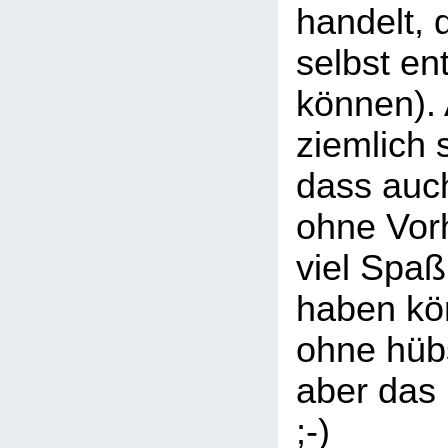
handelt, 
selbst en
können).
ziemlich 
dass auc
ohne Vorh
viel Spa
haben kö
ohne hüb
aber das 
;-)