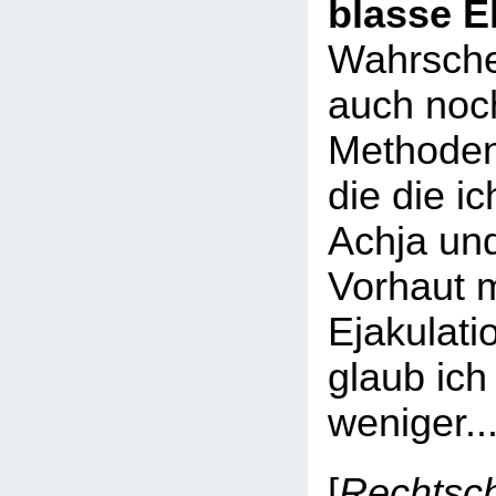
blasse El
Wahrschei
auch noc
Methoden,
die die i
Achja und
Vorhaut m
Ejakulati
glaub ich
weniger..
[
Rechtsc