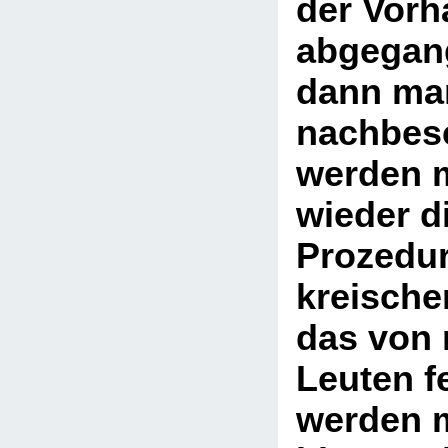
der Vorh
abgegan
dann ma
nachbes
werden 
wieder d
Prozedur
kreische
das von
Leuten f
werden m