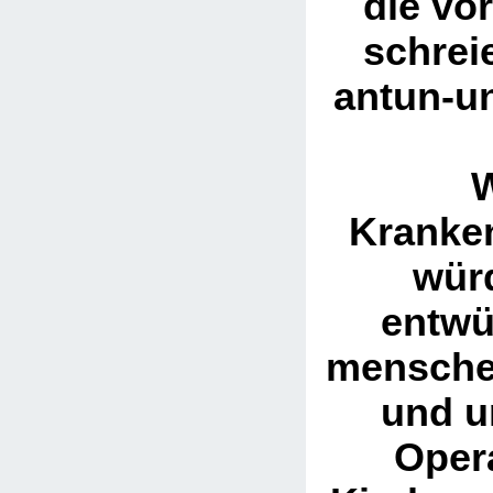
die vo
schrei
antun-un
Kranke
wür
entwü
mensche
und u
Oper