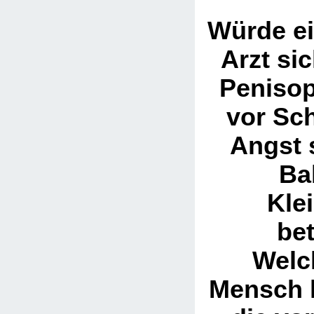
Würde ei
Arzt si
Penisop
vor Sc
Angst 
Ba
Kle
bet
Welc
Mensch 