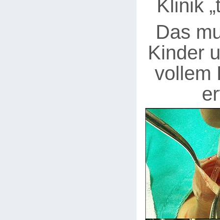
Klinik „
Das mu
Kinder 
vollem
er