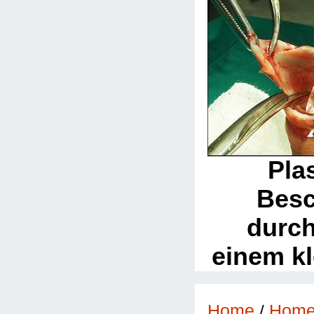
Pla
Bes
durch
einem k
Home
/
Hom