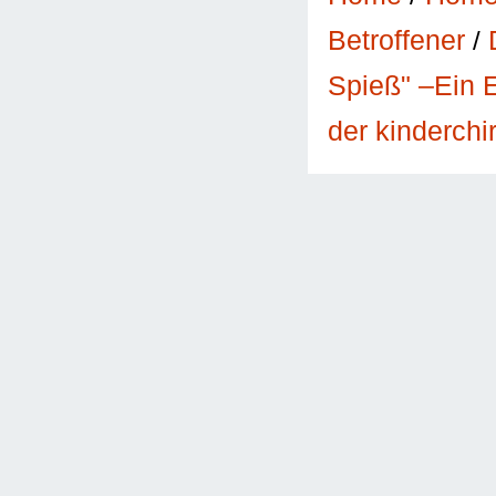
Betroffener
/
Spieß" –Ein 
der kinderch