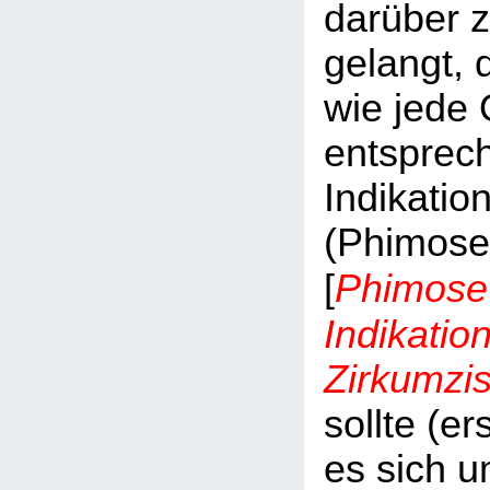
darüber z
gelangt,
wie jede 
entsprec
Indikatio
(Phimosen
Phimose 
[
Indikatio
Zirkumzis
sollte (er
es sich u