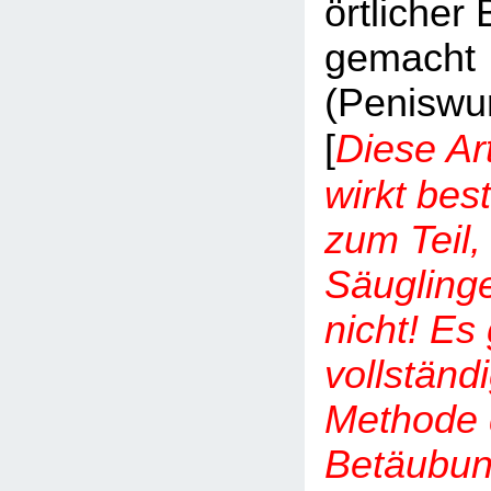
örtlicher
gemacht
(Peniswur
Diese Ar
[
wirkt best
zum Teil
Säugling
nicht! Es 
vollständ
Methode d
Betäubung