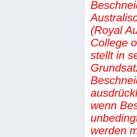
Beschnei
Australis
(Royal Au
College o
stellt in 
Grundsat
Beschnei
ausdrückl
wenn Be
unbedingt
werden m