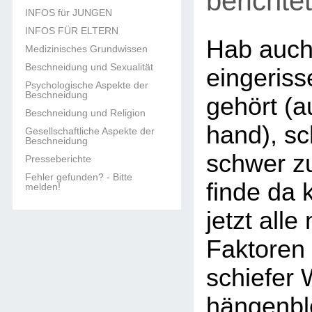
berichtet
INFOS für JUNGEN
INFOS FÜR ELTERN
Hab auch
Medizinisches Grundwissen
Beschneidung und Sexualität
eingeris
Psychologische Aspekte der
Beschneidung
gehört (a
Beschneidung und Religion
hand), sc
Gesellschaftliche Aspekte der
Beschneidung
schwer zu
Presseberichte
Fehler gefunden? - Bitte
finde da 
melden!
jetzt all
Faktoren
schiefer 
hängenble