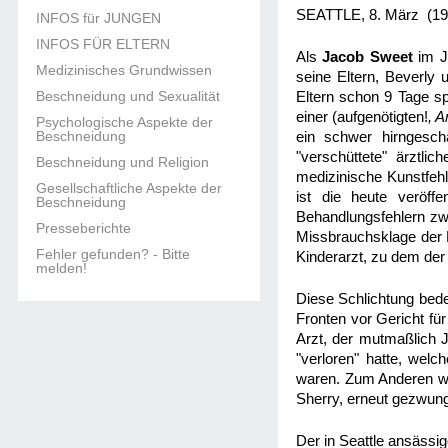
SEATTLE, 8.
März (1
INFOS für JUNGEN
INFOS FÜR ELTERN
Als
Jacob Sweet
im J
Medizinisches Grundwissen
seine Eltern, Beverly
Beschneidung und Sexualität
Eltern schon 9 Tage sp
einer (aufgenötigten!
, 
Psychologische Aspekte der
Beschneidung
ein schwer hirngesch
"verschüttete" ärztli
Beschneidung und Religion
medizinische Kunstfehle
Gesellschaftliche Aspekte der
ist die heute veröffe
Beschneidung
Behandlungsfehlern zwi
Presseberichte
Missbrauchsklage der 
Fehler gefunden? - Bitte
Kinderarzt, zu dem der
melden!
Diese Schlichtung bede
Fronten vor Gericht f
Arzt, der mutmaßlich J
"verloren" hatte, wel
waren. Zum Anderen wa
Sherry, erneut gezwun
Der in Seattle ansässi