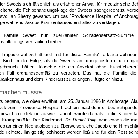
der Sweets sich fälschlich als erfahrener Anwalt für medizinische B
iterte, die Fehlbehandlungsklage der Sweets sachgerecht zu vertr
nsvoll an Sherry gewandt, um das "Providence Hospital of Anchora
lege während Jakobs Krankenhausaufenthaltes zu verklagen.
Familie Sweet nun zuerkannten Schadensersatz-Summe
allerdings vertraulich bleiben.
Tragödie auf Schritt und Tritt für diese Familie", erklärte Johnson
 Kind. In der Folge, als die Sweets am dringendsten einen engag
ebraucht hätten, täuschte sie ein Advokat ohne Kunstfehlererf
n Fall ordnungsgemäß zu vertreten. Das hat die Familie die 
ankenhaus und dem Kinderarzt zu erlangen", fügte er hinzu.
hmachen musste
s begann, wie oben erwähnt, am 25. Januar 1986 in Anchorage, Alask
ück zum Providence-Hospital brachten, nachdem er beunruhigende
ursachten Infektion aufwies. Jacob wurde damals in die Kinders
 Krampfanfälle. Der Kinderarzt,
Dr. Daniel Tulip
, war jedoch die me
b an einen Neonatologen zu überweisen, ehe Jacob eine Hirnschädig
de richtete, ihn geistig behindert werden ließ und für den Rest s