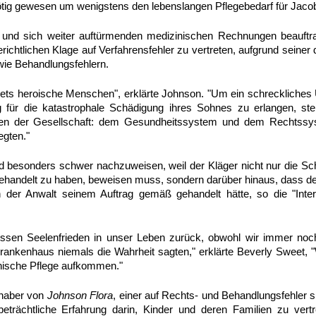
ötig gewesen um wenigstens den lebenslangen Pflegebedarf für Jacob
 und sich weiter auftürmenden medizinischen Rechnungen beauft
gerichtlichen Klage auf Verfahrensfehler zu vertreten, aufgrund seiner
wie Behandlungsfehlern.
eets heroische Menschen", erklärte Johnson. "Um ein schreckliches
ür die katastrophale Schädigung ihres Sohnes zu erlangen, stel
ionen der Gesellschaft: dem Gesundheitssystem und dem Rechtssy
egten."
d besonders schwer nachzuweisen, weil der Kläger nicht nur die Sc
ehandelt zu haben, beweisen muss, sondern darüber hinaus, dass der
der Anwalt seinem Auftrag gemäß gehandelt hätte, so die "Intern
issen Seelenfrieden in unser Leben zurück, obwohl wir immer noc
rankenhaus niemals die Wahrheit sagten," erklärte Beverly Sweet, 
inische Pflege aufkommen."
nhaber von
Johnson Flora
, einer auf Rechts- und Behandlungsfehler sp
eträchtliche Erfahrung darin, Kinder und deren Familien zu vertr