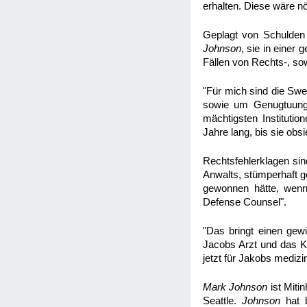
erhalten. Diese wäre n
Geplagt von Schulden
Johnson
, sie in einer 
Fällen von Rechts-, so
"Für mich sind die Sw
sowie um Genugtuung f
mächtigsten Institut
Jahre lang, bis sie obsi
Rechtsfehlerklagen sin
Anwalts, stümperhaft g
gewonnen hätte, wenn 
Defense Counsel".
"Das bringt einen gew
Jacobs Arzt und das K
jetzt für Jakobs mediz
Mark Johnson
ist Miti
Seattle.
Johnson
hat b