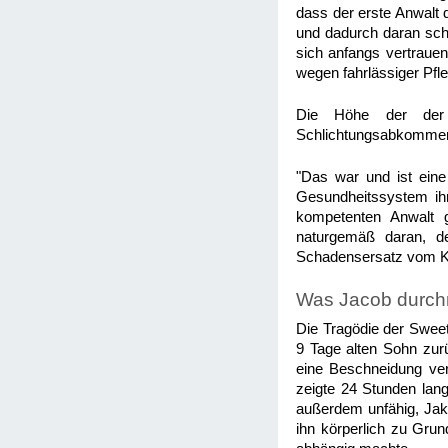
dass der erste Anwalt 
und dadurch daran sche
sich anfangs vertraue
wegen fahrlässiger Pf
Die Höhe der der 
Schlichtungsabkommens 
"Das war und ist eine 
Gesundheitssystem ihr
kompetenten Anwalt g
naturgemäß daran, de
Schadensersatz vom Kr
Was Jacob durc
Die Tragödie der Sweet
9 Tage alten Sohn zur
eine Beschneidung ver
zeigte 24 Stunden lang
außerdem unfähig, Jako
ihn körperlich zu Grun