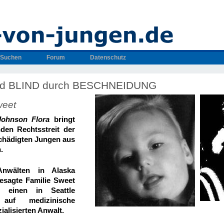
Suchen
Forum
Datenschutz
d BLIND durch BESCHNEIDUNG
weet
Johnson Flora
bringt
den Rechtsstreit der
schädigten Jungen
aus
.
nwälten in Alaska
besagte Familie Sweet
h einen in Seattle
auf medizinische
ialisierten Anwalt.