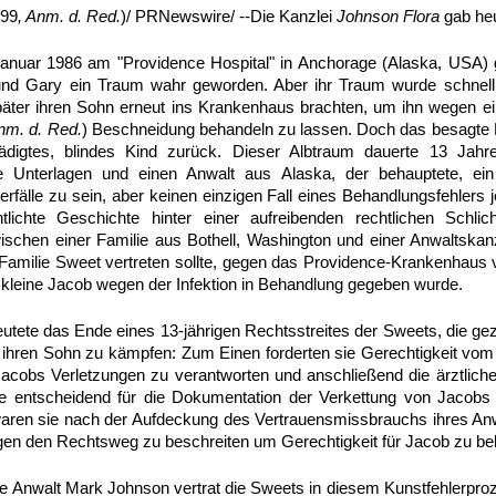
999
, Anm. d. Red.
)/ PRNewswire/ --Die Kanzlei
Johnson Flora
gab heu
anuar 1986 am "Providence Hospital" in Anchorage (Alaska, USA) 
 und Gary ein Traum wahr geworden. Aber ihr Traum wurde schnell
äter ihren Sohn erneut ins Krankenhaus brachten, um ihn wegen ei
Anm. d. Red.
) Beschneidung behandeln zu lassen. Doch das besagte
ädigtes, blindes Kind zurück. Dieser Albtraum dauerte 13 Jah
che Unterlagen und einen Anwalt aus Alaska, der behauptete, ein
rfälle zu sein, aber keinen einzigen Fall eines Behandlungsfehlers 
ntlichte Geschichte hinter einer aufreibenden rechtlichen Schli
schen einer Familie aus Bothell, Washington und einer Anwaltskanz
Familie Sweet vertreten sollte, gegen das Providence-Krankenhaus
 kleine Jacob wegen der Infektion in Behandlung gegeben wurde.
utete das Ende eines 13-jährigen Rechtsstreites der Sweets, die 
ür ihren Sohn zu kämpfen: Zum Einen forderten sie Gerechtigkeit v
acobs Verletzungen zu verantworten und anschließend die ärztlich
che entscheidend für die Dokumentation der Verkettung von Jacobs
ren sie nach der Aufdeckung des Vertrauensmissbrauchs ihres Anw
gen den Rechtsweg zu beschreiten um Gerechtigkeit für Jacob zu 
ge Anwalt Mark Johnson vertrat die Sweets in diesem Kunstfehlerpro