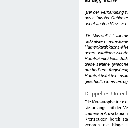
abhängig machte.
[
Bei der Verhandlung f
dass Jakobs Gehirns
unbekannten Virus ver
[
Dr. Wiswell ist aller
radikalsten amerikan
Harntraktinfektions-M
deren unkritisch zitier
Harntrakinfektionsstud
diese seltene (Mädchen
methodisch fragwürdi
Harntraktinfektionsris
geschafft, wo es
bezügl
Doppeltes Unrech
Die Katastrophe für di
sie anfangs mit der Ve
Das erste Anwaltsteam
Kronzeugen bereit st
verloren die Klage 