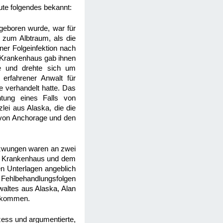
te folgendes bekannt:
geboren wurde, war für
 zum Albtraum, als die
ner Folgeinfektion nach
 Krankenhaus gab ihnen
re und drehte sich um
 erfahrener Anwalt für
je verhandelt hatte. Das
chtung eines Falls von
lei aus Alaska, die die
 von Anchorage und den
gezwungen waren an zwei
om Krankenhaus und dem
en Unterlagen angeblich
 Fehlbehandlungsfolgen
altes aus Alaska, Alan
bekommen.
zess und argumentierte,