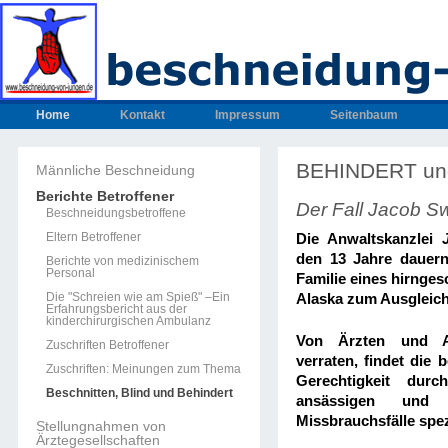
Home
Kontakt
Impressum
Seitenbaum
BEHINDERT un
Männliche Beschneidung
Berichte Betroffener
Der Fall Jacob S
Beschneidungsbetroffene
Eltern Betroffener
Die Anwaltskanzlei
den 13 Jahre dauern
Berichte von medizinischem
Personal
Familie eines hirnge
Die "Schreien wie am Spieß" –Ein
Alaska
zum Ausgleich
Erfahrungsbericht aus der
kinderchirurgischen Ambulanz
Von Ärzten und A
Zuschriften Betroffener
verraten, findet die 
Zuschriften: Meinungen zum Thema
Gerechtigkeit durc
Beschnitten, Blind und Behindert
ansässigen und 
Missbrauchsfälle spez
Stellungnahmen von
Ärztegesellschaften