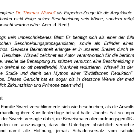
ungierte
Dr. Thomas Wiswell
als Experten-Zeuge für die Angeklagte u
chaden
nicht
Folge seiner Beschneidung sein könne, sondern mögli
ursacht worden wäre.
Anm. d. Red.
]
dings kein unbeschriebenes Blatt: Er betätigt sich
als einer der füh
ischen Beschneidungspropagandisten, sowie als Erfinder eines 
ythos. Gewisse Bekanntheit erlangte er in unseren Breiten durch t
te Resultate. Wiswell zeichnet als Autor verantwortlich für die berühm
ie, welche die Behauptung zu stützen versucht, eine Beschneidung wür
 dreimal so oft betreffende) Krankheit reduzieren. Wiswell ist der 
ge Studie und damit den Mythos einer "Zwölffachen Reduktion"
ikos. Dieses Gerücht hat es sogar bis in deutsche Werke der medi
ich Zirkumzision und Phimose zitiert wird.
]
t
e Familie Sweet verschlimmerte sich wie beschrieben, als die Anwalts
rhandlung ihrer Kunstfehlerklage betraut hatte, Jacobs Fall so unpro
 der Sweets versagte dabei, die Beweismaterialien ordnungsgemäß z
anden um auszusagen, dass die Unterlagen absichtlich vernicht
und damit alle Hoffnung, jemals Schadensersatz vom schul