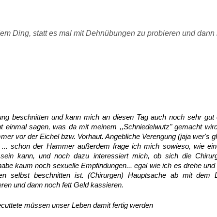
em Ding, statt es mal mit Dehnübungen zu probieren und dann 
ung beschnitten und kann mich an diesen Tag auch noch sehr gut 
ht einmal sagen, was da mit meinem ,,Schniedelwutz" gemacht wird
mmer vor der Eichel bzw. Vorhaut. Angebliche Verengung (jaja wer's g
d, ... schon der Hammer außerdem frage ich mich sowieso, wie ein
gt sein kann, und noch dazu interessiert mich, ob sich die Chirur
ch habe kaum noch sexuelle Empfindungen... egal wie ich es drehe und
en selbst beschnitten ist. (Chirurgen) Hauptsache ab mit dem 
ren und dann noch fett Geld kassieren.
 Gecuttete müssen unser Leben damit fertig werden