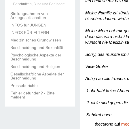
Ich bestelle mir bald 
Beschnitten, Blind und Behindert
Meine Familie ist türk
Stellungnahmen von
Ärztegesellschaften
bisschen dauern wird m
INFOS für JUNGEN
Meine Mom hat mir ger
INFOS FÜR ELTERN
doch das wird nicht kl
Medizinisches Grundwissen
wünscht nie Medizin stu
Beschneidung und Sexualität
Sorry, das musste ich 
Psychologische Aspekte der
Beschneidung
Beschneidung und Religion
Viele Grüße
Gesellschaftliche Aspekte der
Beschneidung
Ach ja an alle Frauen, 
Presseberichte
1. ihr habt keine Ahnun
Fehler gefunden? - Bitte
melden!
2. viele sind gegen di
Schämt euch
thecutone
auf
med