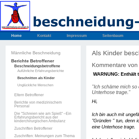
Home
Kontakt
Impressum
Seitenbaum
Als Kinder besc
Männliche Beschneidung
Berichte Betroffener
Kommentare von M
Beschneidungsbetroffene
Auführliche Erfahrungsberichte
WARNUNG: Enthält tei
Beschnitten als Kinder
Unglückliche Menschen
"Ich schäme mich so
Unterhose trage."
Eltern Betroffener
Hi,
Berichte von medizinischem
Personal
Die "Schreien wie am Spieß" –Ein
Ich bin auch mit ungef
Erfahrungsbericht aus der
"Gründen " tun, denn
kinderchirurgischen Ambulanz
eine Unterhose trage.
Zuschriften Betroffener
Zuschriften: Meinungen zum Thema