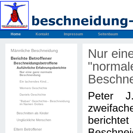
Home
Kontakt
Impressum
Seitenbaum
Nur ein
Männliche Beschneidung
Berichte Betroffener
"normal
Beschneidungsbetroffene
Auführliche Erfahrungsberichte
Nur eine ganz normale
Beschne
Beschneidung
Ein lachendes Kind...
Werners Geschichte
Peter J
Daniels Geschichte
"Babas" Geschichte– Beschneidung
zweifa
im Namen Gottes
Beschnitten als Kinder
bericht
Unglückliche Menschen
Beschnei
Eltern Betroffener