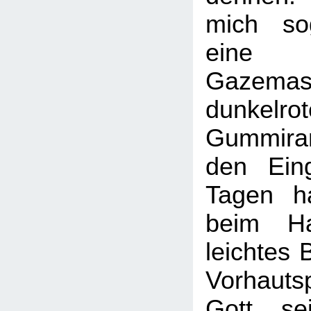
mich so
eine 
Gazem
dunkelro
Gummiran
den Eing
Tagen h
beim Ha
leichtes 
Vorhauts
Gott se