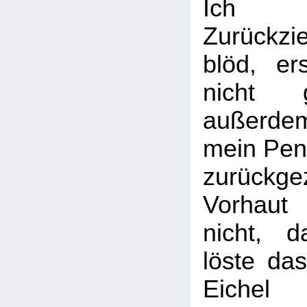
Ich 
Zurückz
blöd, er
nicht g
außerde
mein Peni
zurückge
Vorhau
nicht, d
löste da
Eichel