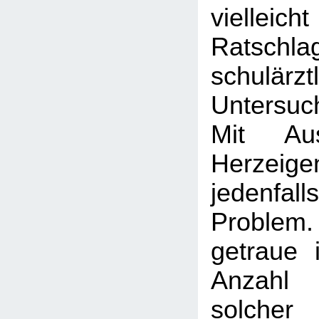
vielleic
Ratschl
schulärzt
Untersuc
Mit Au
Herzeig
jedenfa
Proble
getraue 
Anzahl
solcher