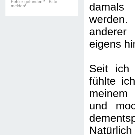
Fehler gefunden? - Bitte
damals 
melden!
werden.
anderer
eigens h
Seit ich
fühlte ic
meinem 
und moc
dementsp
Natürlich