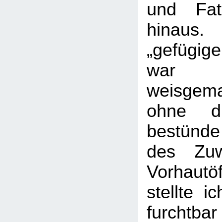
und Fat
hinau
„gefügig
war 
weisgem
ohne di
bestünd
des Zuw
Vorhaut
stellte i
furchtbar