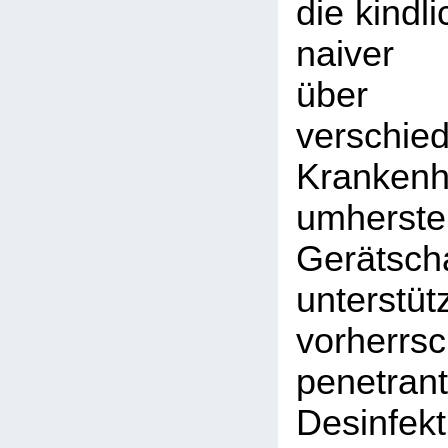
die kindl
naiver 
übe
verschied
Krankenh
umherst
Gerätsch
unters
vorherrs
penetran
Desinfekt