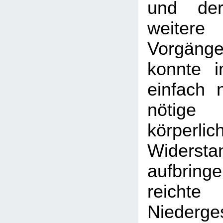
und der
weitere „
Vorgäng
konnte i
einfach 
nötige 
körperlic
Widerstan
aufbri
reich
Niederge