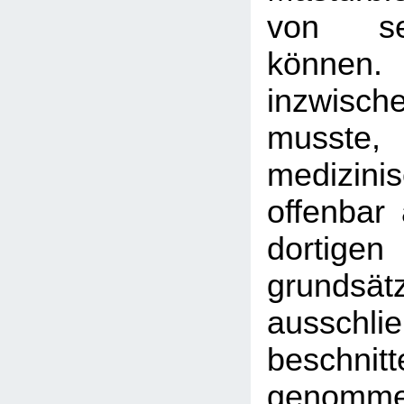
von se
könne
inzwisch
musste,
medizinis
offenbar 
dortigen
grunds
ausschl
beschni
genomme