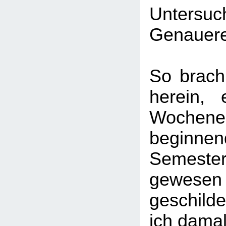
Untersuc
Genauere
So brach
herein,
Woche
beginnen
Semeste
gewesen 
geschild
ich damal