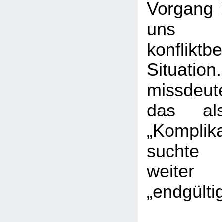
Vorgang 
uns
konfliktbe
Situatio
missdeut
das als
„Kompli
suchte
weiter
„endgülti