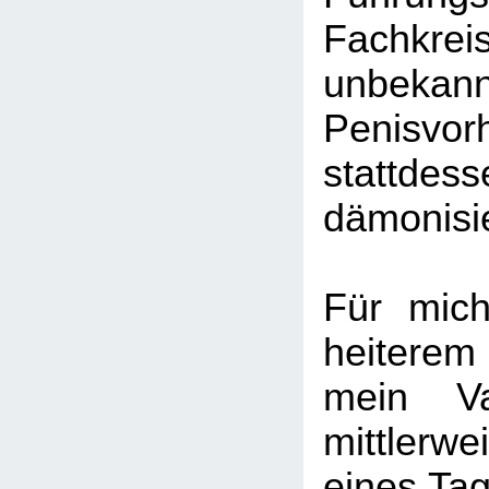
Fachkrei
unbek
Penisv
stattde
dämonisie
Für mic
heitere
mein Va
mittlerwei
eines Tag