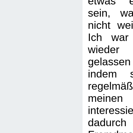
etwas 
sein, w
nicht we
Ich war 
wiede
gelasse
indem s
regelmäßi
mein
intere
dadurch