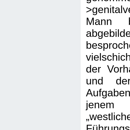
>genital
Mann b
abgeb
bespr
vielschi
der Vorh
und dere
Aufgaben
jenem 
„westlich
Führungs