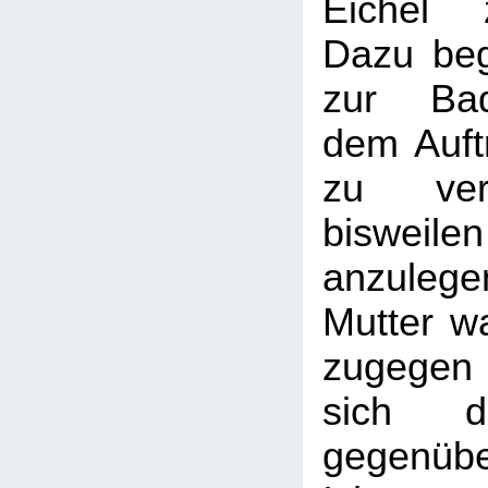
Eichel 
Dazu beg
zur Ba
dem Auft
zu ver
bisweile
anzule
Mutter wa
zugegen
sich d
gegenübe