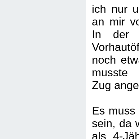
ich nur u
an mir v
In der 
Vorhaut
noch etw
musste 
Zug ange
Es muss
sein, da 
als 4-Jäh