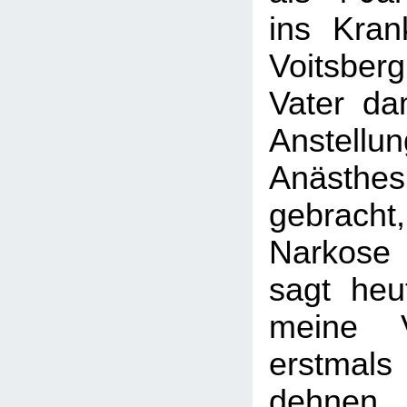
ins Kra
Voitsbe
Vater da
Anste
Anästhe
gebrach
Narkose
sagt heu
meine V
erstmals
dehnen.