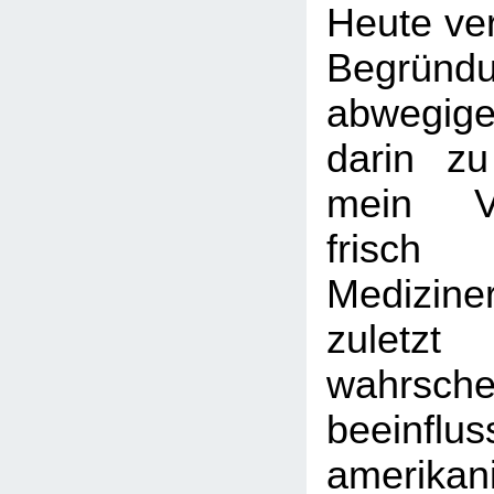
Heute ver
Begründ
abwegig
darin zu
mein V
frisch 
Mediziner
zulet
wahrschei
beeinfl
amerikan