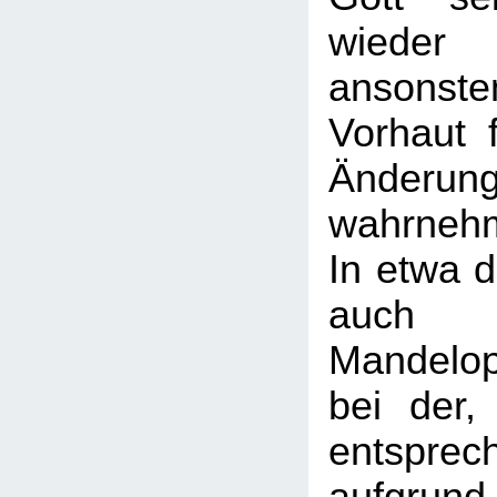
wiede
ansonst
Vorhaut 
Änderun
wahrneh
In etwa d
auc
Mandelope
bei der,
entspre