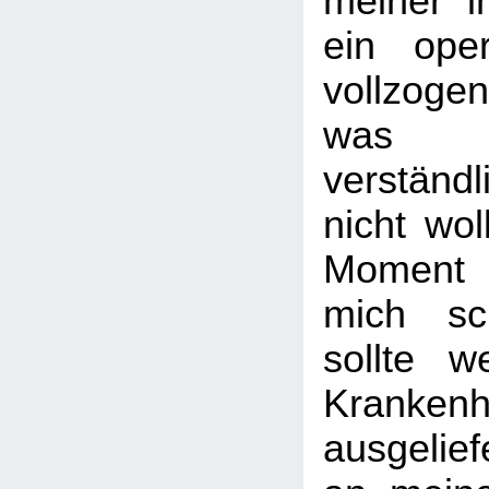
meiner in
ein opera
vollzogen
wa
verständl
nicht wol
Moment 
mich sch
sollte w
Kranken
ausgelief