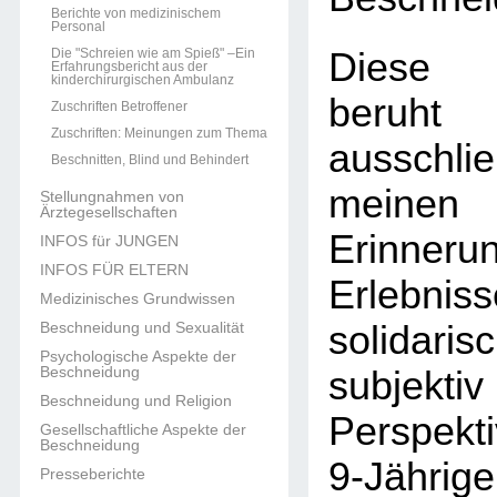
Berichte von medizinischem
Personal
Die "Schreien wie am Spieß" –Ein
Diese 
Erfahrungsbericht aus der
kinderchirurgischen Ambulanz
beruht
Zuschriften Betroffener
Zuschriften: Meinungen zum Thema
ausschl
Beschnitten, Blind und Behindert
meine
Stellungnahmen von
Ärztegesellschaften
Erinne
INFOS für JUNGEN
INFOS FÜR ELTERN
Erlebni
Medizinisches Grundwissen
Beschneidung und Sexualität
solid
Psychologische Aspekte der
Beschneidung
subjek
Beschneidung und Religion
Perspekt
Gesellschaftliche Aspekte der
Beschneidung
9-Jähri
Presseberichte