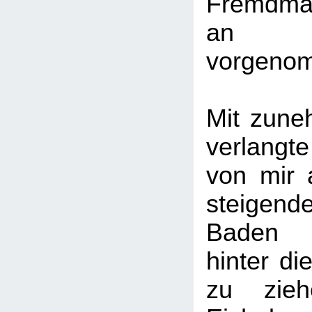
Fremdman
an 
vorgeno
Mit zune
verlang
von mir 
steigend
Baden 
hinter di
zu zie