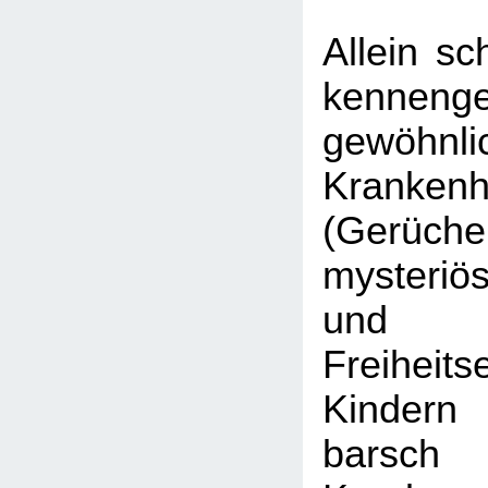
Allein sc
kennenge
gewöhnli
Kranken
(Gerüch
mysteriö
und V
Freiheit
Kinder
barsch 