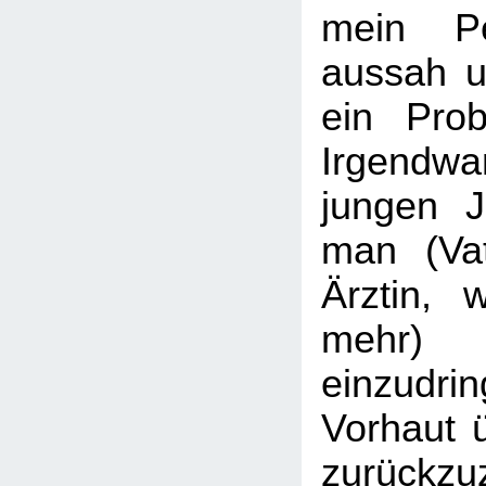
mein P
aussah u
ein Pro
Irgendw
jungen 
man (Vat
Ärztin, 
mehr)
einzudr
Vorhaut ü
zurückz