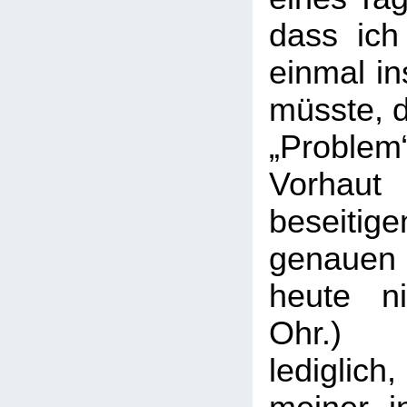
dass ich
einmal i
müsste, 
„Problem
Vorhaut
beseiti
genauen 
heute n
Ohr.) 
ledigli