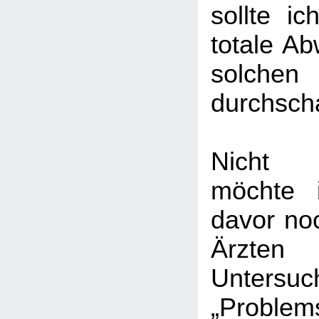
sollte ic
totale Ab
solchen
durchsch
Nicht a
möchte 
davor no
Ärz
Unters
„Problems