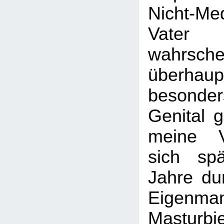
Nicht-M
Vater 
wahrschei
überh
besond
Genital 
meine V
sich sp
Jahre dur
Eigenman
Masturbi