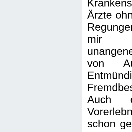
Krankens
Ärzte oh
Regunge
mir 
unangen
von Ausg
Entmün
Fremdbe
Auch 
Vorerlebn
schon ge