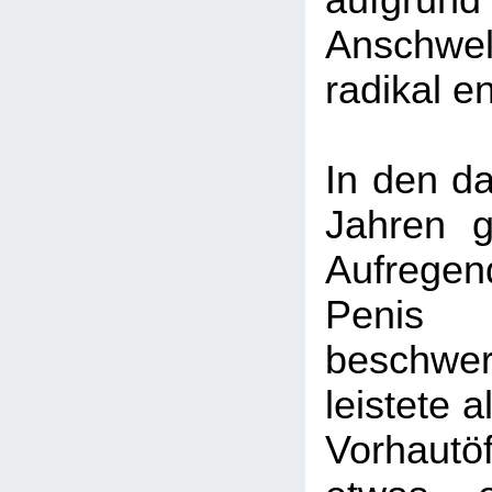
aufg
Anschwel
radikal e
In den da
Jahren g
Aufreg
Pen
beschwe
leistete a
Vorhautö