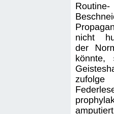
Routine-
Beschnei
Propagan
nicht hu
der Nor
könnte, 
Geistesh
zufo
Federles
prophylak
amputier