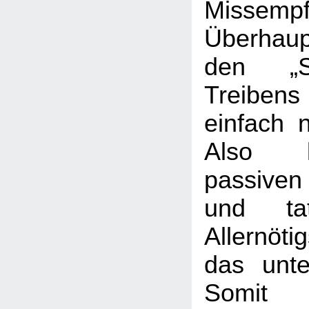
Missempf
Überhau
den „S
Treib
einfach n
Also l
passive
und t
Allernöti
das unte
Somit 