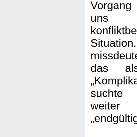
Vorgang 
uns
konfliktbe
Situatio
missdeut
das als
„Kompli
suchte
weiter
„endgülti