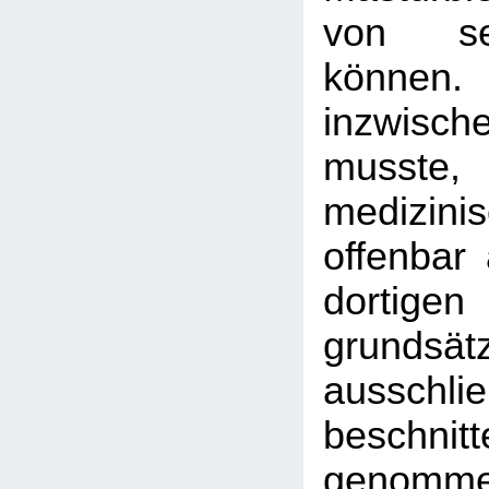
von se
könne
inzwisch
musste,
medizinis
offenbar 
dortigen
grunds
ausschl
beschni
genomme