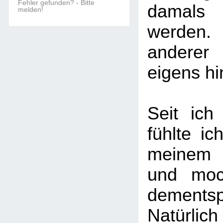
Fehler gefunden? - Bitte
damals 
melden!
werden.
anderer
eigens h
Seit ich
fühlte ic
meinem 
und moc
dementsp
Natürlich