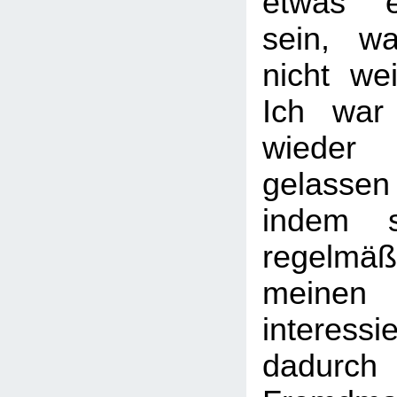
etwas 
sein, w
nicht we
Ich war 
wiede
gelasse
indem s
regelmäßi
mein
intere
dadurch