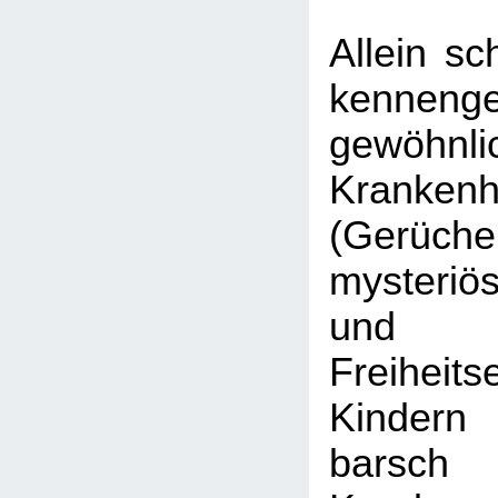
Allein sc
kennenge
gewöhnli
Kranken
(Gerüch
mysteriö
und V
Freiheit
Kinder
barsch 