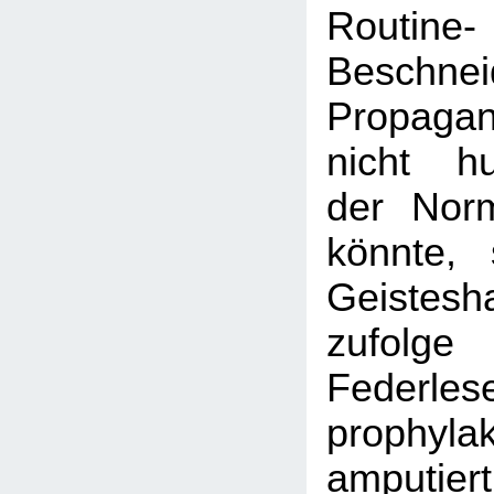
Routine-
Beschnei
Propagan
nicht hu
der Nor
könnte, 
Geistesh
zufo
Federles
prophylak
amputier