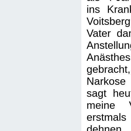
ins Kra
Voitsbe
Vater da
Anste
Anästhe
gebrach
Narkose
sagt heu
meine V
erstmals
dehnen.