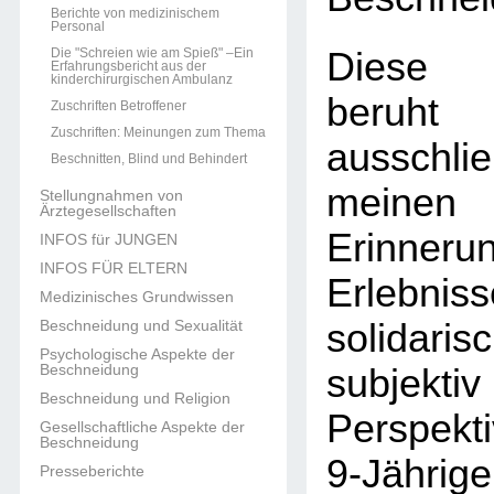
Berichte von medizinischem
Personal
Die "Schreien wie am Spieß" –Ein
Diese 
Erfahrungsbericht aus der
kinderchirurgischen Ambulanz
beruht
Zuschriften Betroffener
Zuschriften: Meinungen zum Thema
ausschl
Beschnitten, Blind und Behindert
meine
Stellungnahmen von
Ärztegesellschaften
Erinne
INFOS für JUNGEN
INFOS FÜR ELTERN
Erlebni
Medizinisches Grundwissen
Beschneidung und Sexualität
solid
Psychologische Aspekte der
Beschneidung
subjek
Beschneidung und Religion
Perspekt
Gesellschaftliche Aspekte der
Beschneidung
9-Jähri
Presseberichte