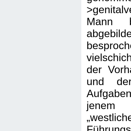
>genital
Mann b
abgeb
bespr
vielschi
der Vorh
und dere
Aufgaben
jenem 
„westlich
Führungs