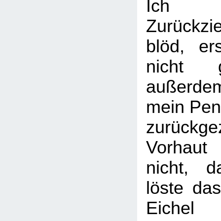
Ich 
Zurückz
blöd, er
nicht g
außerde
mein Peni
zurückge
Vorhau
nicht, d
löste da
Eichel