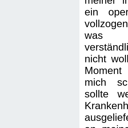
meiner in
ein opera
vollzogen
wa
verständl
nicht wol
Moment 
mich sch
sollte w
Kranken
ausgelief