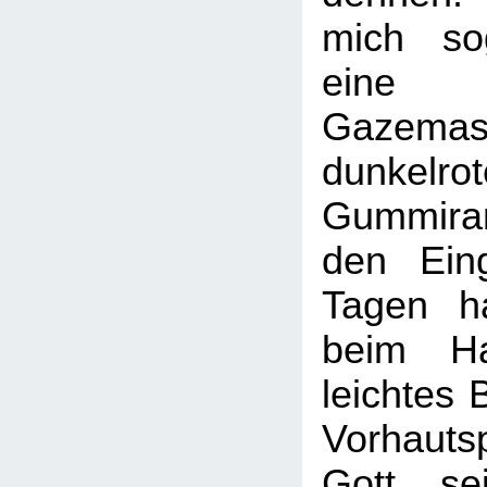
mich so
eine 
Gazem
dunkelro
Gummiran
den Eing
Tagen h
beim Ha
leichtes 
Vorhauts
Gott se