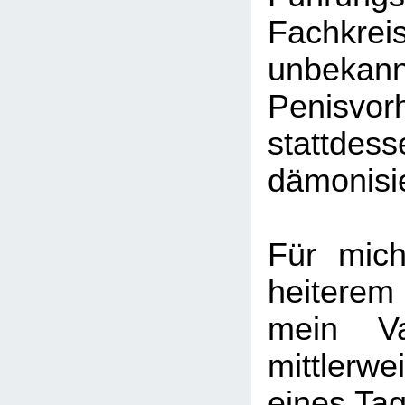
Fachkrei
unbek
Penisv
stattde
dämonisie
Für mic
heitere
mein Va
mittlerwei
eines Tag