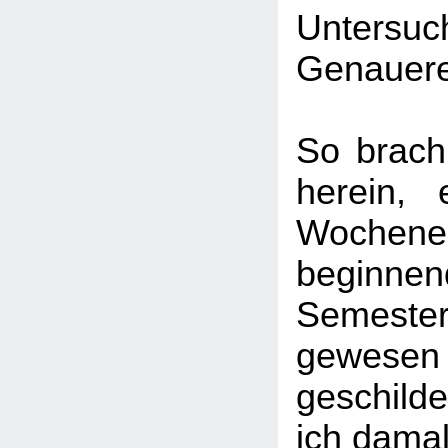
Untersuc
Genauere
So brach
herein,
Woche
beginnen
Semeste
gewesen 
geschild
ich damal