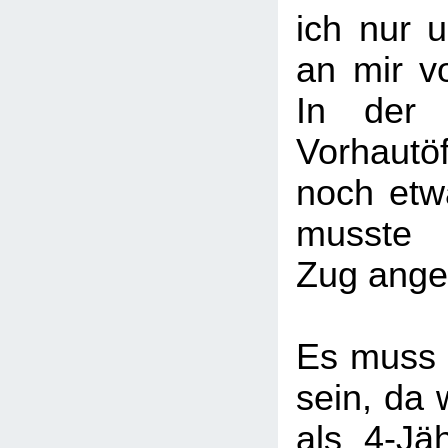
ich nur u
an mir v
In der 
Vorhaut
noch etw
musste 
Zug ange
Es muss
sein, da 
als 4-Jäh