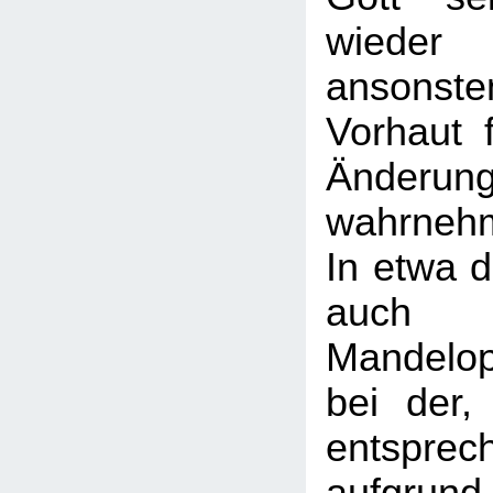
wiede
ansonst
Vorhaut 
Änderun
wahrneh
In etwa d
auc
Mandelope
bei der,
entspre