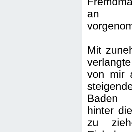
Fremdman
an 
vorgeno
Mit zune
verlang
von mir 
steigend
Baden 
hinter di
zu zie