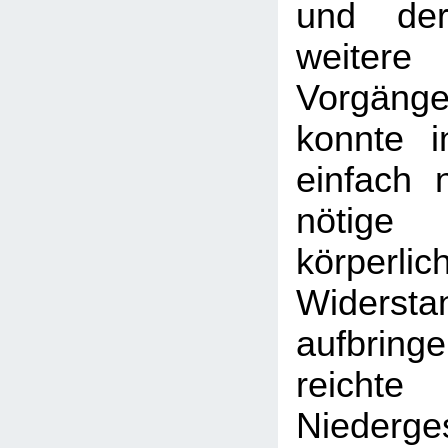
und der
weitere „
Vorgäng
konnte i
einfach 
nötige 
körperlic
Widerstan
aufbri
reich
Niederge