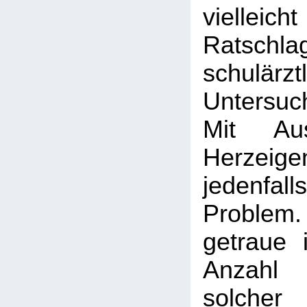
vielleic
Ratschl
schulärzt
Untersuc
Mit Au
Herzeig
jedenfa
Proble
getraue 
Anzahl
solcher