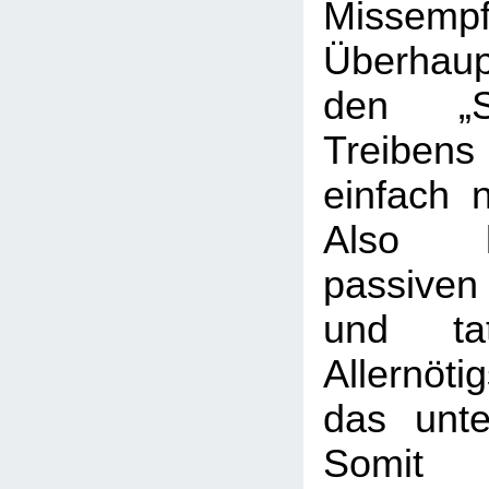
Missempf
Überhau
den „S
Treib
einfach n
Also l
passive
und t
Allernöti
das unte
Somit 