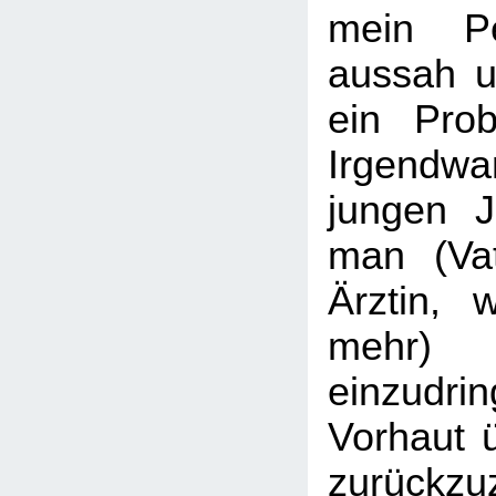
mein P
aussah u
ein Pro
Irgendw
jungen 
man (Vat
Ärztin, 
mehr)
einzudr
Vorhaut ü
zurückz