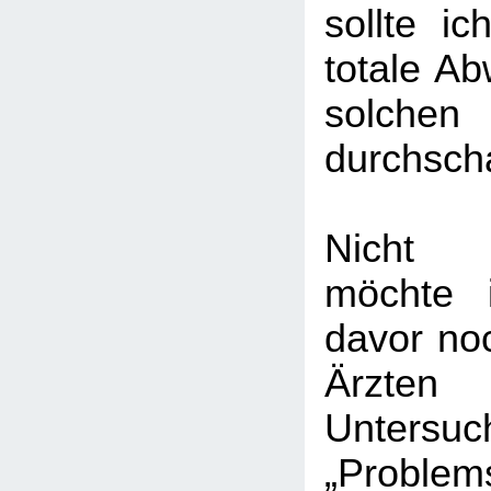
sollte ic
totale Ab
solchen
durchsch
Nicht a
möchte 
davor no
Ärz
Unters
„Problems