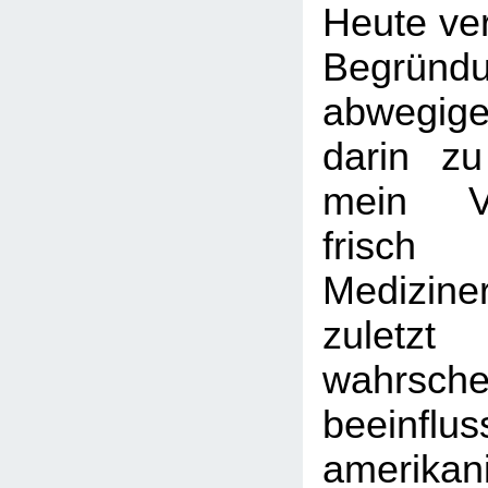
Heute ver
Begründ
abwegig
darin zu
mein V
frisch 
Mediziner
zulet
wahrschei
beeinfl
amerikan