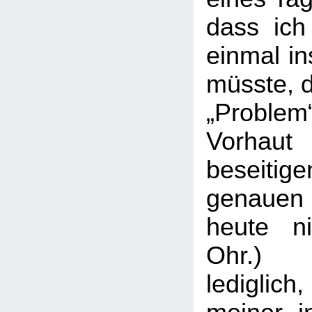
dass ich
einmal i
müsste, 
„Problem
Vorhaut
beseiti
genauen 
heute n
Ohr.) 
ledigli