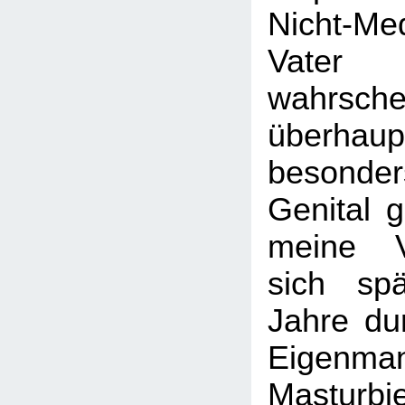
Nicht-M
Vater 
wahrschei
überh
besond
Genital 
meine V
sich sp
Jahre dur
Eigenman
Masturbi