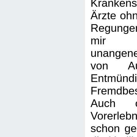
Krankens
Ärzte oh
Regunge
mir 
unangen
von Ausg
Entmün
Fremdbe
Auch 
Vorerlebn
schon ge