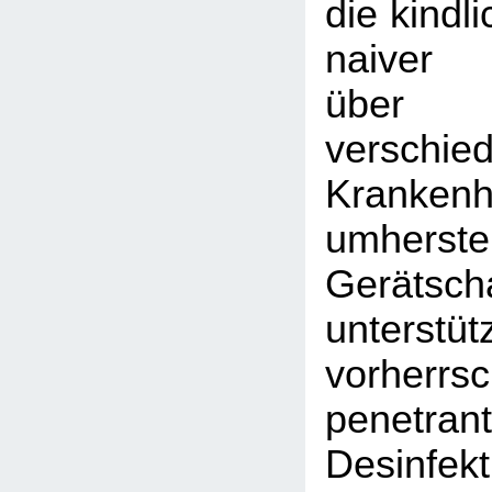
die kindl
naiver 
übe
verschied
Krankenh
umherst
Gerätsch
unters
vorherrs
penetran
Desinfekt