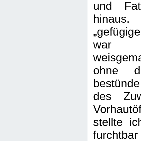
und Fat
hinau
„gefügig
war 
weisgem
ohne di
bestünd
des Zuw
Vorhaut
stellte i
furchtbar