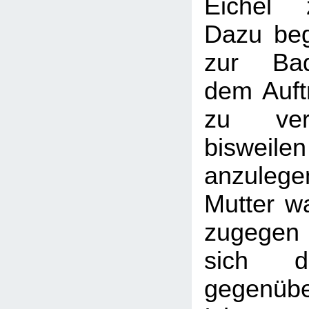
Eichel 
Dazu beg
zur Ba
dem Auft
zu ver
bisweile
anzule
Mutter wa
zugegen
sich d
gegenübe