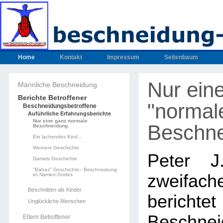
Home
Kontakt
Impressum
Seitenbaum
Nur ein
Männliche Beschneidung
Berichte Betroffener
"normal
Beschneidungsbetroffene
Auführliche Erfahrungsberichte
Nur eine ganz normale
Beschne
Beschneidung
Ein lachendes Kind...
Werners Geschichte
Peter J
Daniels Geschichte
"Babas" Geschichte– Beschneidung
zweifa
im Namen Gottes
Beschnitten als Kinder
bericht
Unglückliche Menschen
Beschnei
Eltern Betroffener