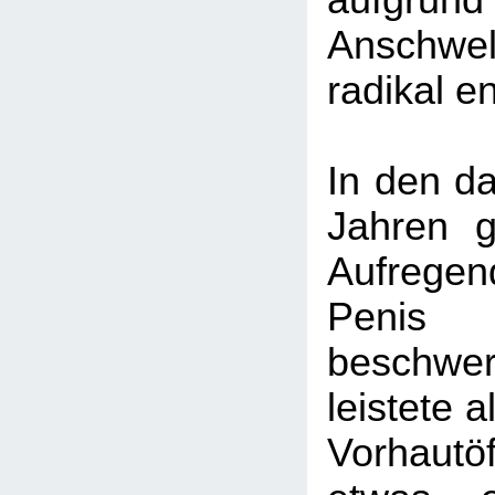
aufg
Anschwel
radikal e
In den da
Jahren g
Aufreg
Pen
beschwe
leistete a
Vorhautö