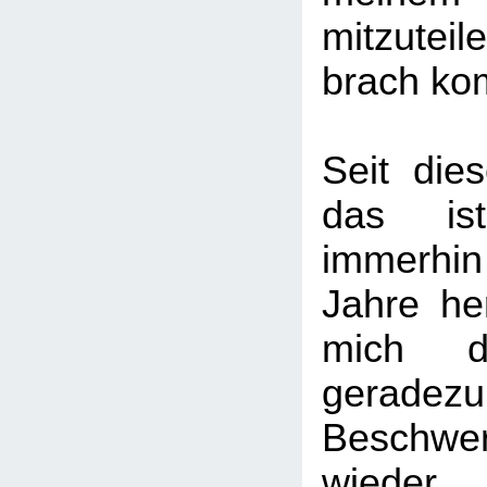
mitzuteil
brach kom
Seit die
das ist
immerhin
Jahre he
mich d
gerad
Beschw
wiede