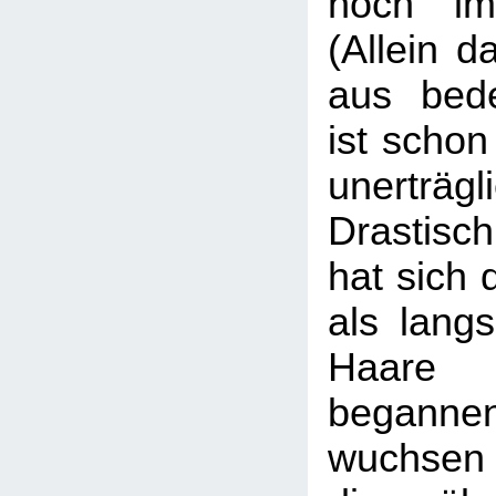
noch im
(Allein 
aus bede
ist scho
unerträgl
Drastisch
hat sich 
als lang
Haare 
beganne
wuchsen