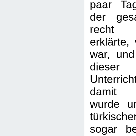
paar Tag
der ges
recht 
erklärte
war, und
dieser
Unterrich
damit 
wurde u
türkisch
sogar be