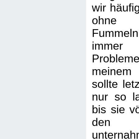
wir häufi
ohne g
Fummeln,
immer 
Proble
meinem
sollte let
nur so l
bis sie v
den 
unternah