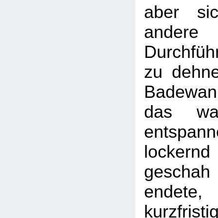
aber si
ander
Durchfüh
zu dehne
Badewan
das wa
entsp
lockernd 
gescha
endete,
kurzfristi