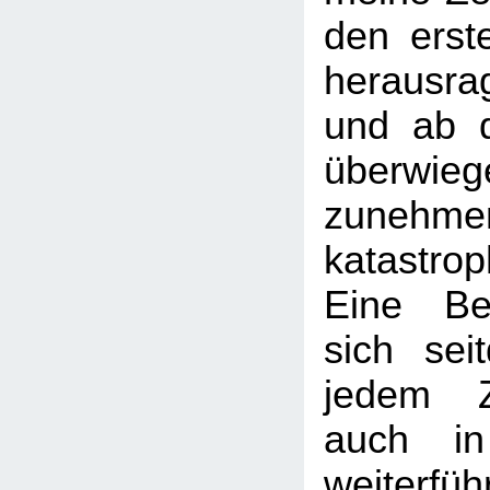
den erst
herausr
und ab 
überw
zunehme
katastrop
Eine Beu
sich sei
jedem Z
auch in
weiterfü