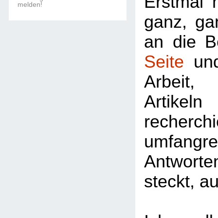
Erstmal 
melden!
ganz, ga
an die B
Seite
und
Arbeit,
Artike
recherc
umfangre
Antwort
steckt, a