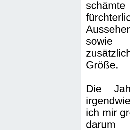
schämt
fürchter
Ausseh
sowie 
zusätzl
Größe.
Die Jah
irgendw
ich mir 
darum 