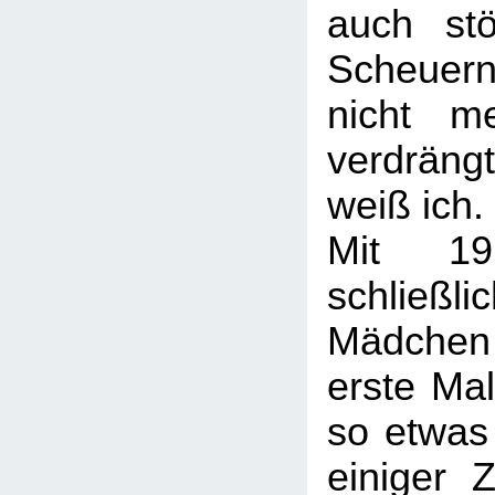
auch st
Scheuer
nicht m
verdräng
weiß ich.
Mit 1
schlie
Mädchen
erste Mal
so etwas 
einiger 