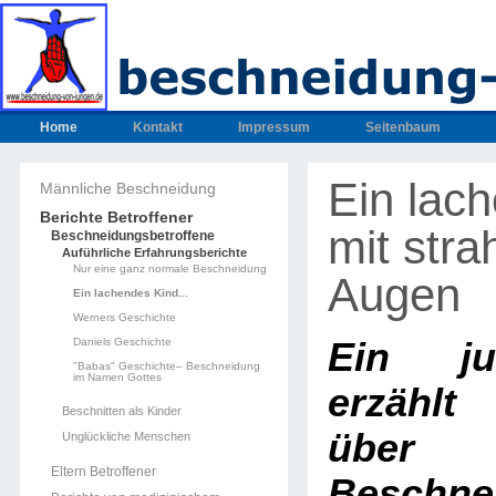
Home
Kontakt
Impressum
Seitenbaum
Ein lac
Männliche Beschneidung
Berichte Betroffener
mit stra
Beschneidungsbetroffene
Auführliche Erfahrungsberichte
Nur eine ganz normale Beschneidung
Augen
Ein lachendes Kind...
Werners Geschichte
Daniels Geschichte
Ein j
"Babas" Geschichte– Beschneidung
im Namen Gottes
erzählt
Beschnitten als Kinder
übe
Unglückliche Menschen
Eltern Betroffener
Beschne