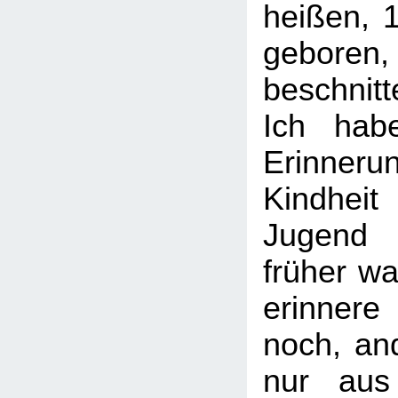
heißen, 
geboren,
beschnitt
Ich hab
Erinneru
Kindhei
Jugend 
früher wa
erinner
noch, an
nur aus