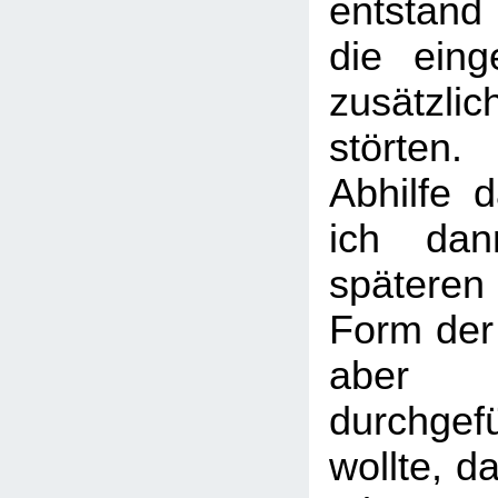
entstand
die eing
zusätzlic
störten.
Abhilfe d
ich dan
spätere
Form der 
aber 
durchge
wollte, d