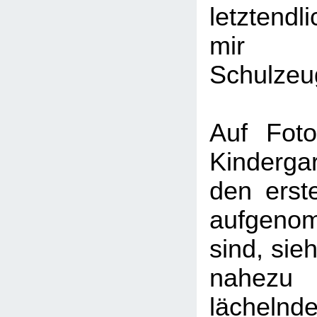
letztend
mi
Schulzeu
Auf Foto
Kinderg
den erst
aufgeno
sind, sie
nahe
läche