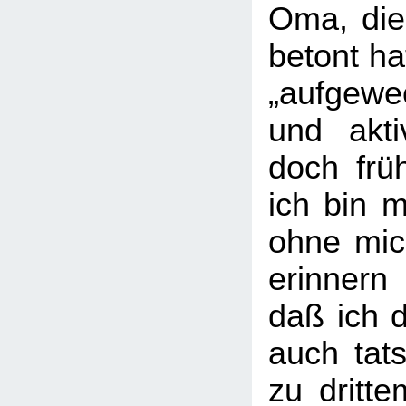
Oma, die
betont ha
„aufgewec
und akti
doch frü
ich bin m
ohne mic
erinner
daß ich 
auch tats
zu dritt