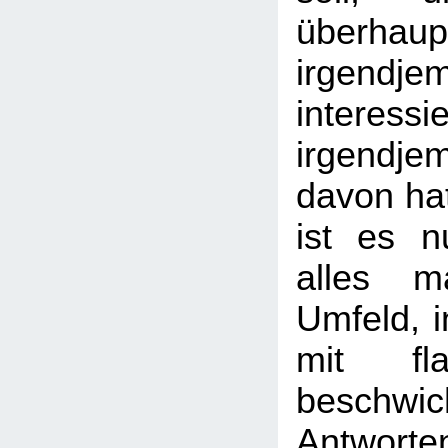
überhaup
irgendje
interess
irgendj
davon hat
ist es n
alles m
Umfeld, 
mit fl
beschwic
Antwort