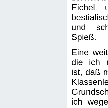
Eichel 
bestialis
und sc
Spieß.
Eine wei
die ich 
ist, daß 
Klassenl
Grundsc
ich weg