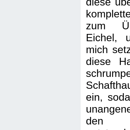
diese üb
komplett
zum Üb
Eichel,
mich setz
diese H
schrumpe
Schaftha
ein, soda
unangen
den H