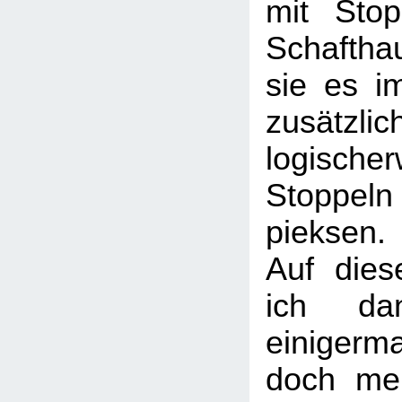
mit Stop
Schafthau
sie es i
zusätzlic
logisch
Stoppeln
pieksen.
Auf dies
ich da
einiger
doch mei