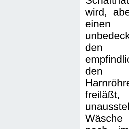
Schafth
wird, ab
einen
unbedeck
den
empfindl
den
Harnröh
freil
unausst
Wäsche 