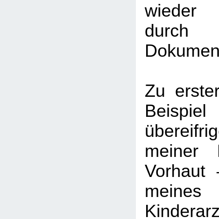
wieder 
durch
Dokument
Zu erste
Beispie
übereif
meiner 
Vorhaut 
meines
Kinderarz