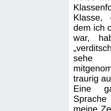
Klassenf
Klasse,
dem ich o
war, ha
„verditsc
sehe 
mitge
traurig au
Eine ga
Sprach
meine Zeu