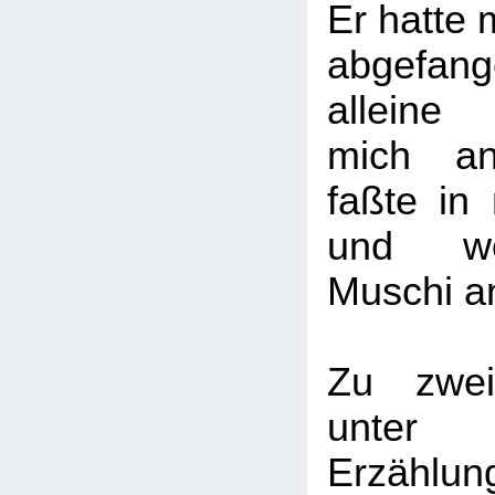
Er hatte 
abgefan
alleine
mich a
faßte in 
und wo
Muschi a
Zu zwei
unter
Erzählu