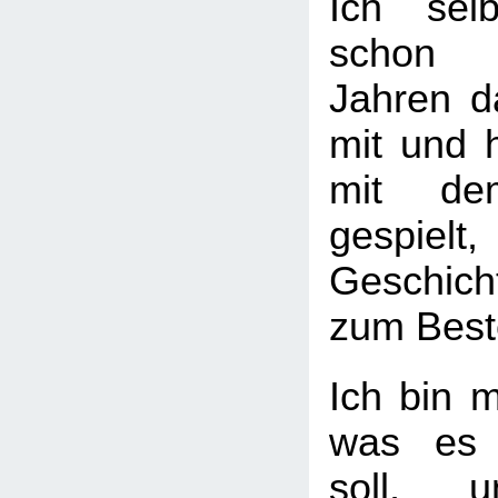
Ich sel
schon s
Jahren 
mit und 
mit de
gespi
Geschich
zum Best
Ich bin m
was es 
soll,