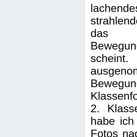
lachend
strahlen
das s
Bewegu
scheint
ausge
Beweg
Klassenfo
2. Klass
habe ich 
Fotos na