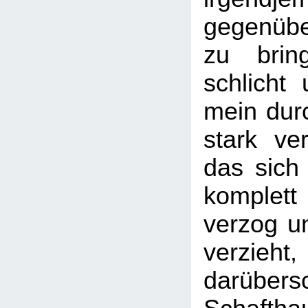
gegenübe
zu brin
schlicht 
mein dur
stark ver
das sich 
komplet
verzog u
verzieh
darübers