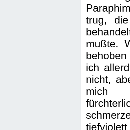
Paraph
trug, die
behand
mußte. W
behoben
ich aller
nicht, ab
mich
fürchterli
schme
tiefviole