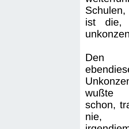
Schulen,
ist die,
unkonzent
Den G
ebendies
Unkonzent
wußte 
schon, tr
nie
irgendj