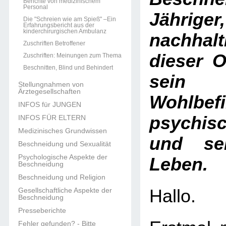
Berichte von medizinischem
Personal
Jährig
Die "Schreien wie am Spieß" –Ein
Erfahrungsbericht aus der
kinderchirurgischen Ambulanz
nachhal
Zuschriften Betroffener
dieser O
Zuschriften: Meinungen zum Thema
Beschnitten, Blind und Behindert
sein k
Stellungnahmen von
Ärztegesellschaften
Wohlbef
INFOS für JUNGEN
psychis
INFOS FÜR ELTERN
Medizinisches Grundwissen
und se
Beschneidung und Sexualität
Psychologische Aspekte der
Leben.
Beschneidung
Beschneidung und Religion
Gesellschaftliche Aspekte der
Hallo.
Beschneidung
Presseberichte
Fehler gefunden? - Bitte