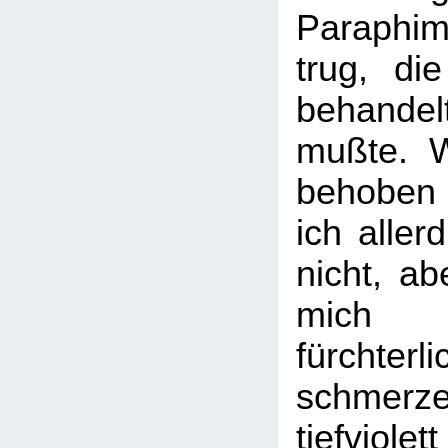
Paraph
trug, die
behand
mußte. W
behoben
ich aller
nicht, ab
mich
fürchterli
schme
tiefviole