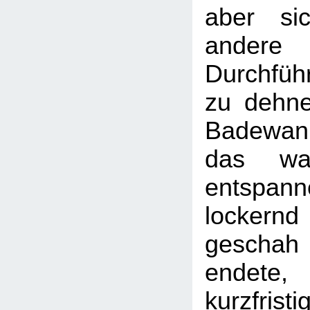
aber si
ander
Durchfüh
zu dehne
Badewan
das wa
entsp
lockernd 
gescha
endete,
kurzfristi