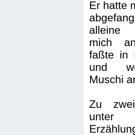
Er hatte 
abgefan
alleine
mich a
faßte in 
und wo
Muschi a
Zu zwei
unter
Erzählu