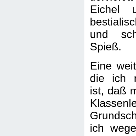
Eichel 
bestialis
und sc
Spieß.
Eine wei
die ich 
ist, daß 
Klassenl
Grundsc
ich weg