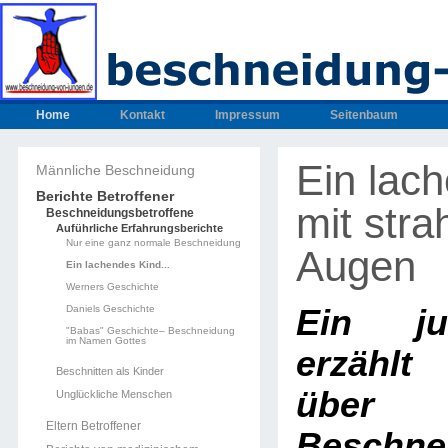
Home
Kontakt
Impressum
Seitenbaum
Ein lac
Männliche Beschneidung
Berichte Betroffener
mit stra
Beschneidungsbetroffene
Auführliche Erfahrungsberichte
Nur eine ganz normale Beschneidung
Augen
Ein lachendes Kind...
Werners Geschichte
Daniels Geschichte
Ein j
"Babas" Geschichte– Beschneidung
im Namen Gottes
erzählt
Beschnitten als Kinder
übe
Unglückliche Menschen
Eltern Betroffener
Beschne