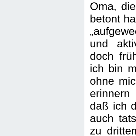
Oma, die
betont ha
„aufgewec
und akti
doch frü
ich bin m
ohne mic
erinner
daß ich 
auch tats
zu dritt