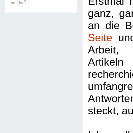
Erstmal 
melden!
ganz, ga
an die B
Seite
und
Arbeit,
Artike
recherc
umfangre
Antwort
steckt, a