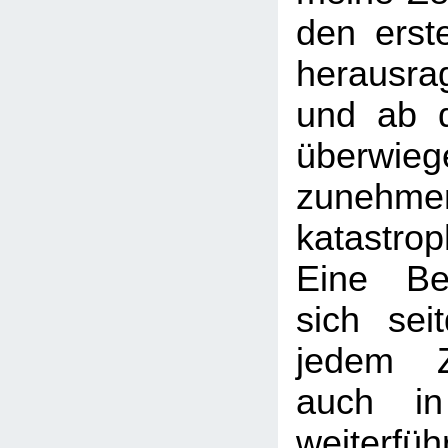
den erst
herausr
und ab 
überw
zunehme
katastrop
Eine Beu
sich sei
jedem Z
auch in
weiterfü