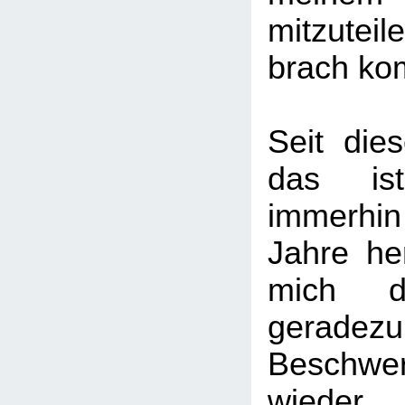
mitzuteil
brach kom
Seit die
das ist
immerhin
Jahre he
mich d
gerad
Beschw
wiede