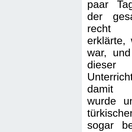
paar Tag
der ges
recht 
erklärte
war, und
dieser
Unterrich
damit 
wurde u
türkisch
sogar be