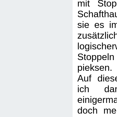
mit Stop
Schafthau
sie es i
zusätzlic
logisch
Stoppeln
pieksen.
Auf dies
ich da
einiger
doch mei