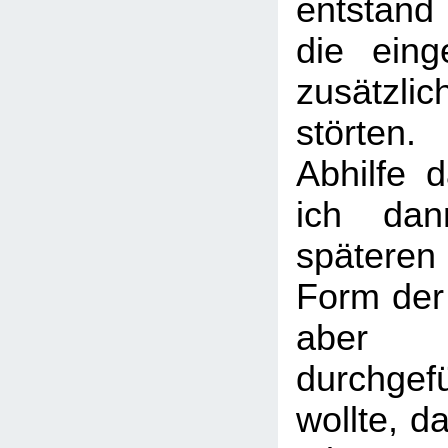
entstand
die eing
zusätzlic
störten.
Abhilfe d
ich dan
spätere
Form der 
aber 
durchge
wollte, d