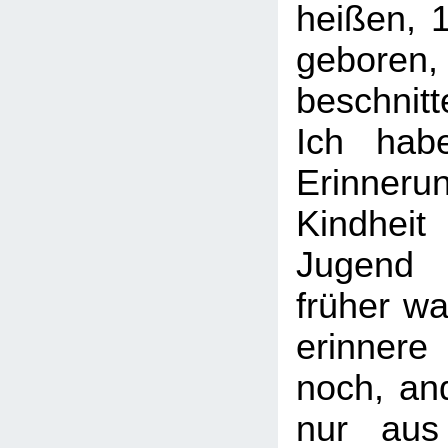
heißen, 
geboren,
beschnitt
Ich hab
Erinneru
Kindhei
Jugend 
früher wa
erinner
noch, an
nur aus