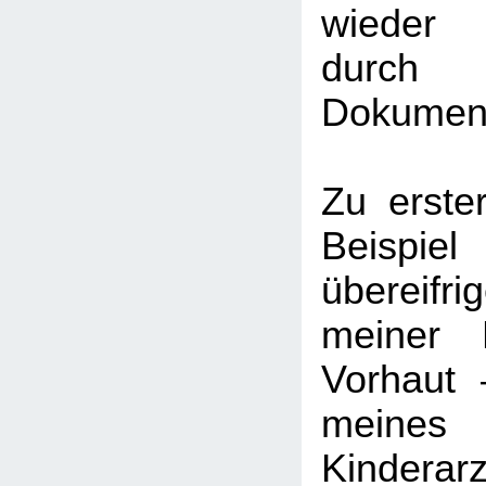
wieder 
durch
Dokument
Zu erste
Beispie
übereif
meiner 
Vorhaut 
meines
Kinderarz