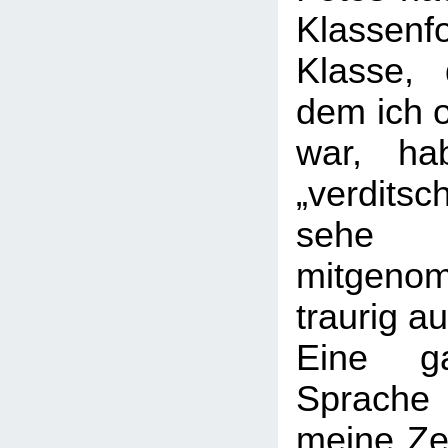
Klassenf
Klasse,
dem ich o
war, ha
„verditsc
sehe 
mitge
traurig au
Eine ga
Sprach
meine Zeu