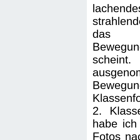
lachend
strahlen
das s
Bewegu
scheint
ausge
Beweg
Klassenfo
2. Klass
habe ich 
Fotos na