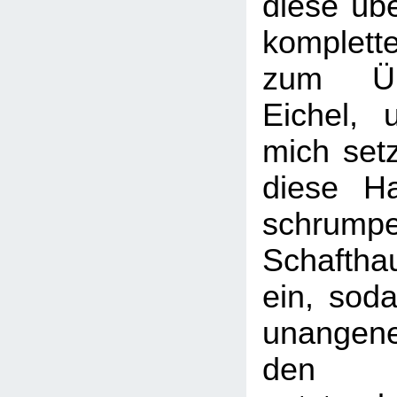
diese üb
komplett
zum Üb
Eichel,
mich setz
diese H
schrumpe
Schaftha
ein, soda
unangen
den H