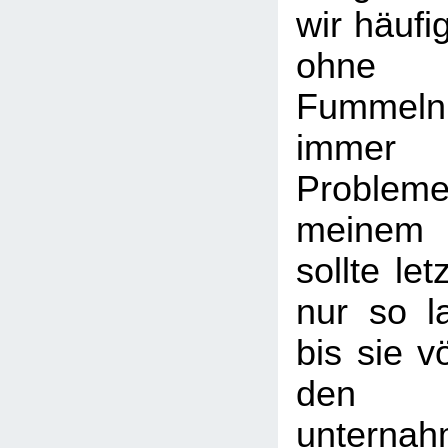
wir häufi
ohne g
Fummeln,
immer 
Proble
meinem
sollte let
nur so l
bis sie v
den 
unternah