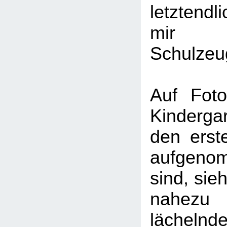
letztend
mi
Schulzeu
Auf Foto
Kinderg
den erst
aufgeno
sind, sie
nahe
läche