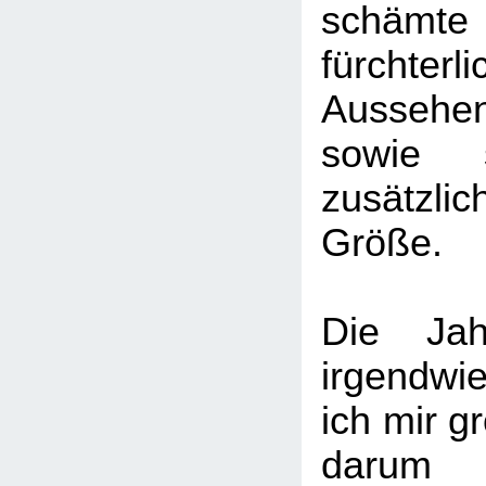
schämt
fürchter
Ausseh
sowie 
zusätzl
Größe.
Die Jah
irgendw
ich mir 
darum 