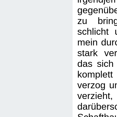
gegenübe
zu brin
schlicht 
mein dur
stark ver
das sich 
komplet
verzog u
verzieh
darübers