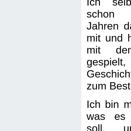
Ich sel
schon s
Jahren 
mit und 
mit de
gespi
Geschich
zum Best
Ich bin m
was es 
soll,