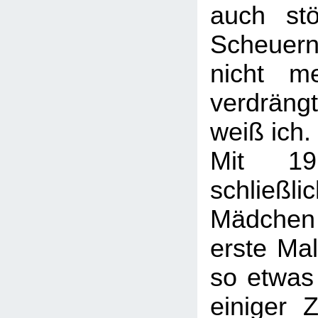
auch st
Scheuer
nicht m
verdräng
weiß ich.
Mit 1
schlie
Mädchen
erste Mal
so etwas 
einiger 