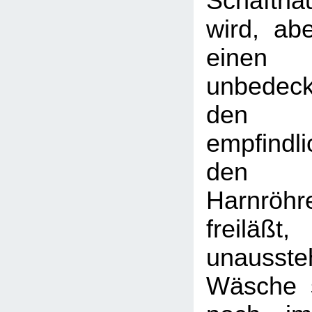
Schafth
wird, ab
einen
unbedeck
den
empfindl
den
Harnröh
freil
unausst
Wäsche 