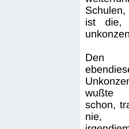
Schulen,
ist die,
unkonzent
Den G
ebendies
Unkonzent
wußte 
schon, tr
nie
irgendj