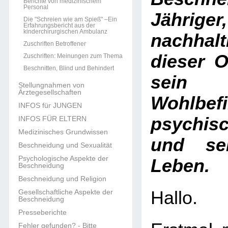
Berichte von medizinischem
Personal
Jährig
Die "Schreien wie am Spieß" –Ein
Erfahrungsbericht aus der
kinderchirurgischen Ambulanz
nachhal
Zuschriften Betroffener
dieser O
Zuschriften: Meinungen zum Thema
Beschnitten, Blind und Behindert
sein k
Stellungnahmen von
Ärztegesellschaften
Wohlbef
INFOS für JUNGEN
psychis
INFOS FÜR ELTERN
Medizinisches Grundwissen
und se
Beschneidung und Sexualität
Psychologische Aspekte der
Leben.
Beschneidung
Beschneidung und Religion
Gesellschaftliche Aspekte der
Hallo.
Beschneidung
Presseberichte
Fehler gefunden? - Bitte