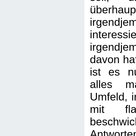
überhaup
irgendje
interess
irgendj
davon hat
ist es n
alles m
Umfeld, 
mit fl
beschwic
Antwort