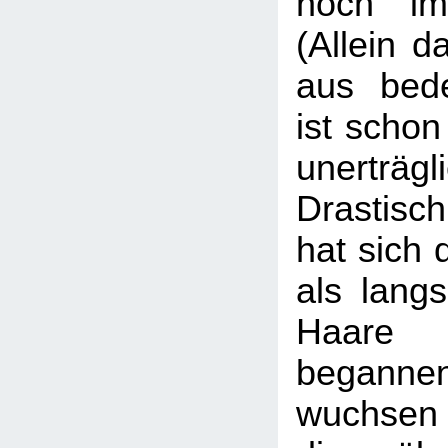
noch im
(Allein 
aus bede
ist scho
unerträgl
Drastisch
hat sich 
als lang
Haare 
beganne
wuchsen