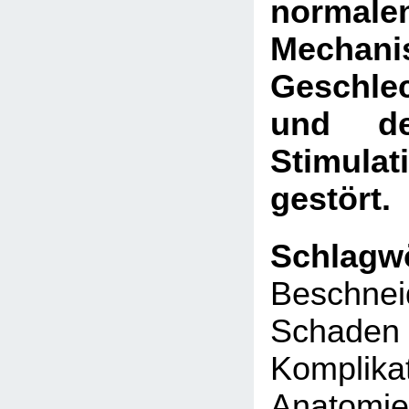
normale
Mecha
Geschle
und de
Stimula
gestört.
Schlagwö
Beschnei
Sch
Komplika
Anat