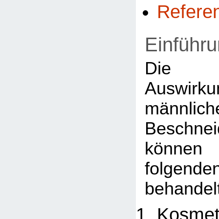
Refere
Einführ
Die kö
Auswir
männlich
Beschne
können
folgenden
behandel
Kosmet