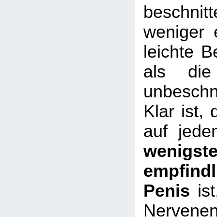
beschni
weniger e
leichte B
als die
unbeschn
Klar ist,
auf jede
wenigst
empfindl
Penis
ist
Nervene