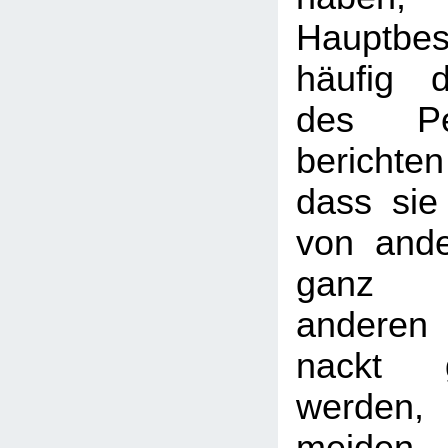
Hauptbe
häufig 
des Pe
bericht
dass sie
von and
ganz 
andere
nackt 
werden,