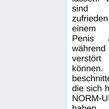
sind 
zufried
einem b
Penis a
während
verstört
können
beschnit
die sich 
NORM-
haben, 