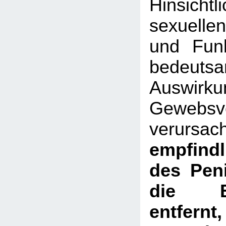
Hinsic
sexuell
und Funk
bedeutsa
Auswirk
Gewebsve
verur
empfind
des Pen
die Be
entfer