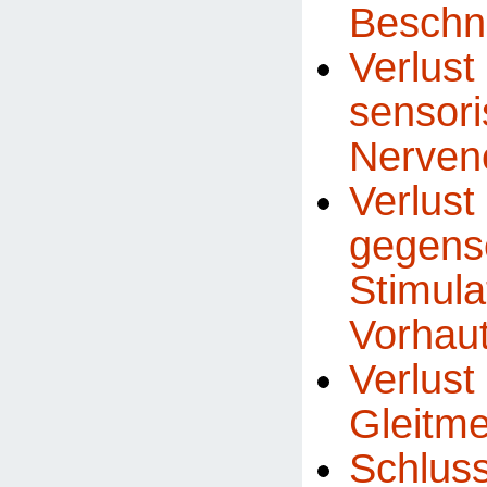
Beschn
Ver
sensor
Nerven
Ver
gegense
Stimu
Vorhaut
Ver
Gleitm
Schlus