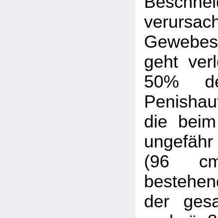
Beschnei
verursac
Gewebes
geht ver
50% de
Penishau
die bei
ungefähr 
(96 cm
bestehen
der ges