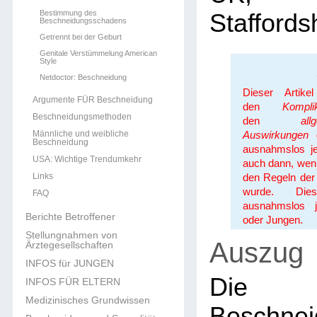
Bestimmung des
Staffords
Beschneidungsschadens
Getrennt bei der Geburt
Genitale Verstümmelung American
Style
Netdoctor: Beschneidung
Dieser Artike
Argumente FÜR Beschneidung
den
Kompli
Beschneidungsmethoden
den
allgeme
Männliche und weibliche
Auswirkungen
d
Beschneidung
ausnahmslos je
USA: Wichtige Trendumkehr
auch dann, wenn 
Links
den Regeln der 
wurde. Dies
FAQ
ausnahmslos 
Berichte Betroffener
oder Jungen.
Stellungnahmen von
Auszug
Ärztegesellschaften
INFOS für JUNGEN
Die m
INFOS FÜR ELTERN
Medizinisches Grundwissen
Beschne