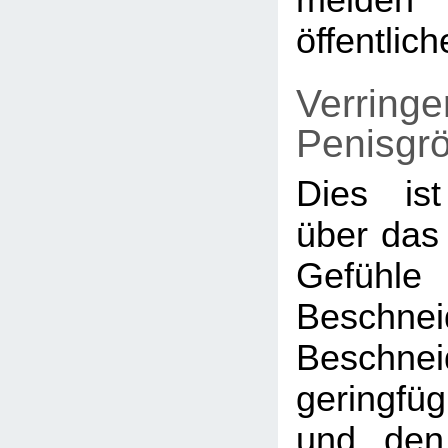
meide
öffentlic
Verringe
Penisgr
Dies is
über das
Gefühle
Beschnei
Beschnei
geringfü
und den