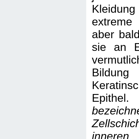
Kleidun
extreme
aber bald
sie an Em
vermutlic
Bildu
Keratins
Epithel.
bezeich
Zellschic
inneren