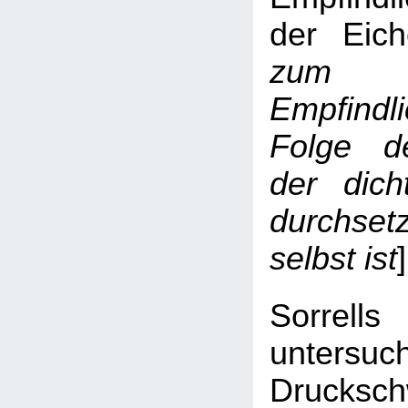
der Eich
zum V
Empfind
Folge d
der dic
durchse
selbst ist
]
Sorrells
untersuc
Drucksch