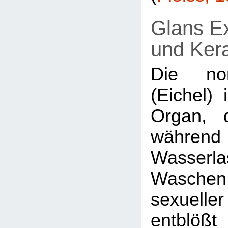
Glans Ex
und Kerat
Die no
(Eichel) 
Organ, 
währ
Wasser
Waschen
sexuell
entblöß