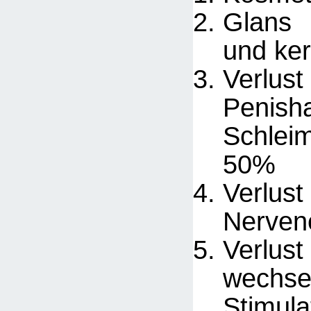
Glans 
und kera
Ver
Peni
Schlei
50%
Verlus
Nerven
Ver
wechsel
Stimul