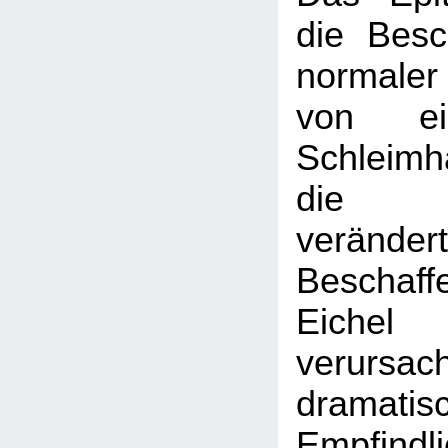
die Besc
normaler
von ei
Schleimh
die Be
verände
Beschaf
Eiche
verursac
dramatis
Empfindli