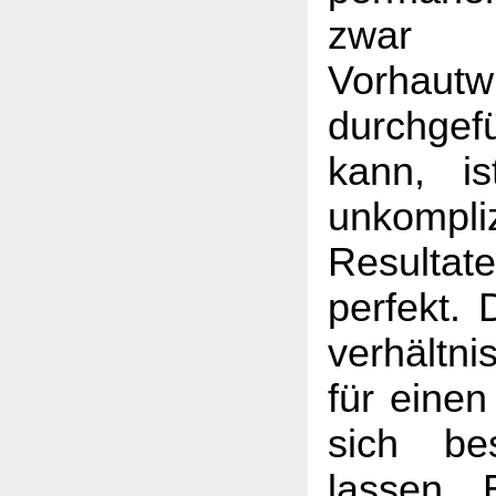
zwa
Vorhautw
durchge
kann, is
unkompli
Resulta
perfekt. 
verhältni
für einen
sich be
lassen. 