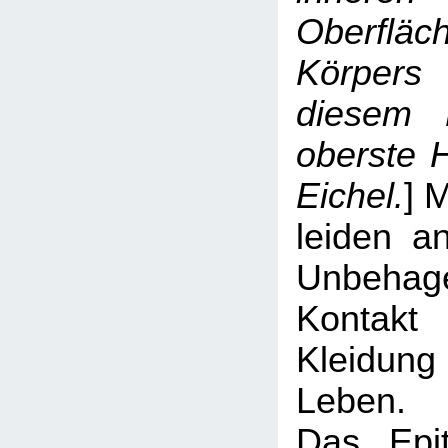
Oberf
Körpers 
diesem 
oberste H
Eichel.
] 
leiden a
Unbehag
Konta
Kleidung
Leben.
Das Epi