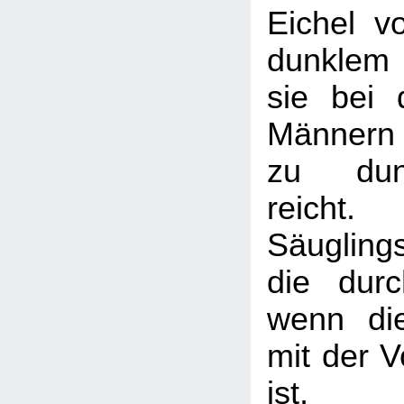
Eichel v
dunklem
sie bei 
Männern
zu dun
reic
Säugling
die durc
wenn di
mit der V
ist, 