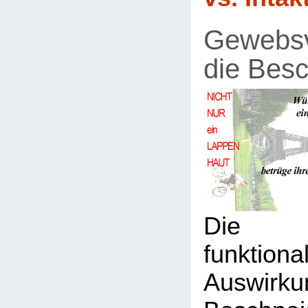
Gewebsv
die Bes
Die ge
funktiona
Auswir