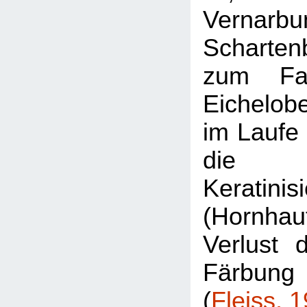
Vernarbu
Scharte
zum Far
Eichelob
im Laufe 
die z
Keratinis
(Hornhau
Verlust d
Färbung
(
Fleiss, 