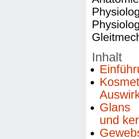
Physi
Physiolog
Gleitmec
Inhalt
Einfüh
Kosmet
Auswir
Glans 
und kera
Gewebs