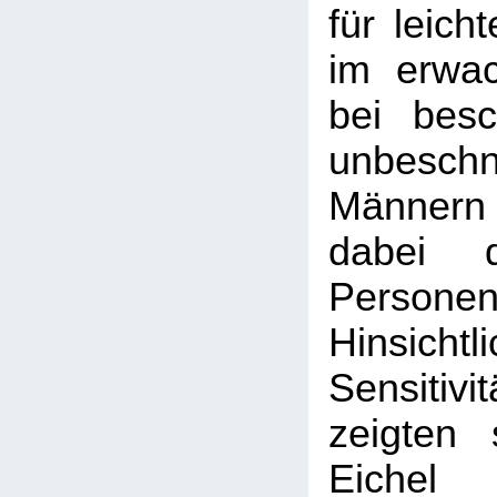
für leich
im erwa
bei besc
unbeschn
Männern 
dabei d
Personen
Hinsic
Sensitivi
zeigten 
Eic