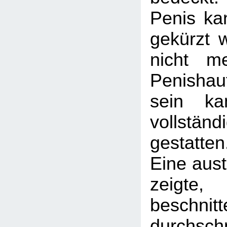
Penis ka
gekürzt 
nicht m
Penisha
sein k
vollständ
gestatten
Eine aust
zeig
beschni
durchsch