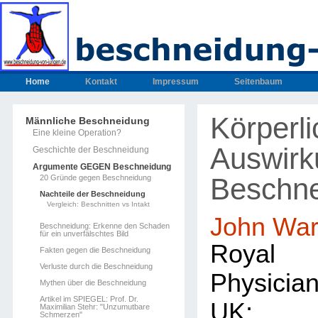
Home
Kontakt
Impressum
Seitenbaum
Körperl
Männliche Beschneidung
Eine kleine Operation?
Auswirk
Geschichte der Beschneidung
Argumente GEGEN Beschneidung
Beschn
20 Gründe gegen Beschneidung
Nachteile der Beschneidung
Vergleich: Beschnitten vs Intakt
John War
Beschneidung: Erkenne den Schaden
für ein unverfälschtes Bild
Royal 
Fakten gegen die Beschneidung
Verluste durch die Beschneidung
Physici
Mythen über die Beschneidung
Artikel im SPIEGEL: Prof. Dr.
UK; 
Maximilian Stehr: "Unzumutbare
Schmerzen"