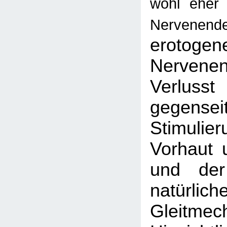
wohl eher 
Nervenend
erotogen
Nerven
Verl
gegensei
Stimul
Vorhaut 
und der
natürli
Gleitmec