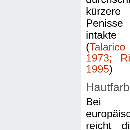
kürzer
Penisse
intak
(
Talarico
1973; Ri
1995
)
Hautfarb
Bei 
europäi
reicht 