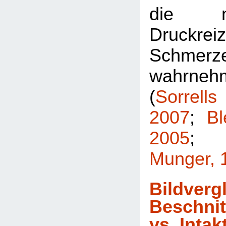
die n
Druck
Schmerz
wahrneh
(
Sorre
2007
;
Bl
2005
Munger, 
Bildverg
Beschni
vs. Intak