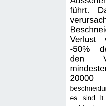
Aussehe
führt. D
verur
Beschn
Verlust
-50% de
den V
mindest
200
beschneidu
es sind lt