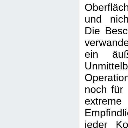
Oberflä
und nicht
Die Besc
verwandel
ein äuß
Unmitte
Operati
noch für 
extreme
Empfind
jeder Ko