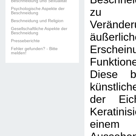
Beschneidung und Sexualität
Psychologische Aspekte der
zu pe
Beschneidung
Beschneidung und Religion
Veränd
Gesellschaftliche Aspekte der
Beschneidung
äußerlic
Presseberichte
Erschei
Fehler gefunden? - Bitte
melden!
Funktion
Diese b
künstlic
der Eic
Keratini
einem 