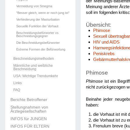
der Meinungs-basierten
Vermeidung von Smegma
Meinung anderer Ärzte 
soll im folgenden kriti
"Besser gleich, wenn er noch jung ist"
Verhinderung der Masturbation
Übersicht:
Sexuelle Funktion der Vorhaut
Phimose
Beschneidungsbefürworter vs
Sexuell übertragba
Beschneidungsgegner
HIV und AIDS
Die Beschneidungsbefürworter
Harnwegsinfektion
Extreme Formen der Befürwortung
Peniskrebs
Beschneidungsmethoden
Gebärmutterhalskr
Männliche und weibliche
Beschneidung
Phimose
USA: Wichtige Trendumkehr
Phimose
ist ein Begri
Links
nicht zurückgezogen
FAQ
Beinahe jeder neugeb
Berichte Betroffener
haben:
Stellungnahmen von
Ärztegesellschaften
die Vorhaut ist mit 
INFOS für JUNGEN
die Vorhaut ist zu
Frenulum breve (k
INFOS FÜR ELTERN