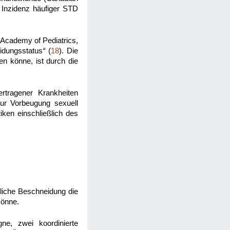
e Inzidenz häufiger STD
Academy of Pediatrics,
idungsstatus
“
(
18
). Die
n könne, ist durch die
rtragener Krankheiten
zur Vorbeugung sexuell
ken einschließlich des
liche Beschneidung die
könne.
ne, zwei koordinierte