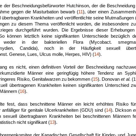
te der Beschneidungsbefürworter Hutchinson, der die Beschneidung 
hme gegen die Masturbation bewarb (
11
), über einen Zusammenh
l übertragbaren Krankheiten und veröffentlichte seine Mutmaßungen 
ungen zu diesem Thema veröffenlicht worden, die insbesondere zu
rieges durchgeführt wurden. Die Ergebnisse dieser Erhebungen s
 So können letztlich keine signifikanten Unterschiede bezüglich d
en, weder in der bakteriellen Flora (Mycobact. smegmat
mydien, Candida), noch in der Häufigkeit sexuell übertr
onst. Genese, Lues, Ulcus molle, Herpes, HIV) (
14
).
ang es nicht, einen definitiven Vorteil der Beschneidung nachzuw
zirkumzidierte Männer eine geringfügig höhere Tendenz an Syph
eringeres Risiko, Genitalwarzen zu bekommen (
15
). Donovan
et al.
(1
uell übertragenen Krankheiten keinen signifikanten Unterschied z
 Männern (
16
).
te fest, dass beschnittene Männer ein leicht erhöhtes Risiko fü
anfälliger für genitale Ulcerkrankheiten (GDU) sind (
14
). Dickson
e
n sexuell übertragbaren Krankheiten bei beschnittenen Männern f
istisch nicht signifikant (
13
).
orenenkomitee der Kanadischen Gesellschaft für Kinder- und Jug