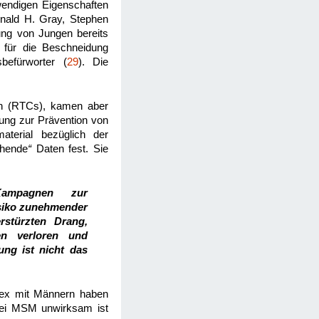
twendigen Eigenschaften
Ronald H. Gray, Stephen
ung von Jungen bereits
 für die Beschneidung
befürworter (
29
). Die
ien (RTCs), kamen aber
ung zur Prävention von
terial bezüglich der
chende
“
Daten fest. Sie
Kampagnen zur
siko zunehmender
rstürzten Drang,
en verloren und
ng ist nicht das
 Sex mit Männern haben
bei MSM unwirksam ist