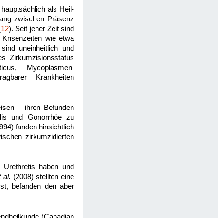
hauptsächlich als Heil-
ang zwischen Präsenz
(
12
). Seit jener Zeit sind
 Krisenzeiten wie etwa
ind uneinheitlich und
es Zirkumzisionsstatus
icus, Mycoplasmen,
agbarer Krankheiten
eisen – ihren Befunden
ilis und Gonorrhöe zu
994) fanden hinsichtlich
wischen zirkumzidierten
r Urethretis haben und
t al.
(2008) stellten eine
est, befanden den aber
endheilkunde (Canadian