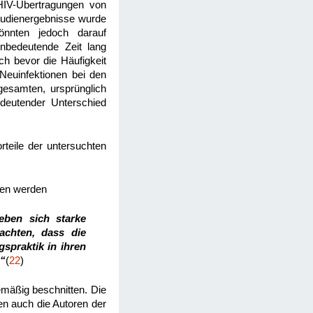
HIV-Übertragungen von
Studienergebnisse wurde
önnten jedoch darauf
nbedeutende Zeit lang
ch bevor die Häufigkeit
Neuinfektionen bei den
gesamten, ursprünglich
edeutender Unterschied
orteile der untersuchten
ogen werden
eben sich starke
achten, dass die
spraktik in ihren
.“
(
22
)
mäßig beschnitten. Die
en auch die Autoren der