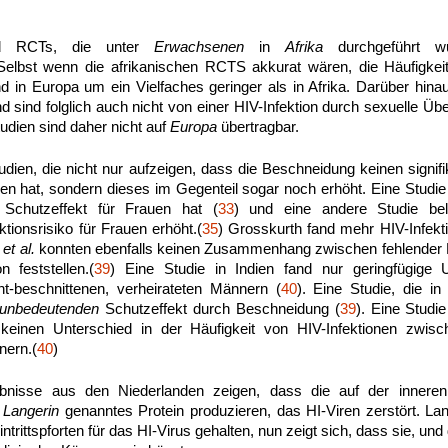
nd RCTs, die unter
Erwachsenen
in
Afrika
durchgeführt wu
Selbst wenn die afrikanischen RCTS akkurat wären, die Häufigkeit
ind in Europa um ein Vielfaches geringer als in Afrika. Darüber hin
 sind folglich auch nicht von einer HIV-Infektion durch sexuelle Übe
tudien sind daher nicht auf
Europa
übertragbar.
udien, die nicht nur aufzeigen, dass die Beschneidung keinen signifi
onen hat, sondern dieses im Gegenteil sogar noch erhöht. Eine Studi
Schutzeffekt für Frauen hat (
33
) und eine andere Studie bel
tionsrisiko für Frauen erhöht.(
35
) Grosskurth fand mehr HIV-Infekt
o
et al.
konnten ebenfalls keinen Zusammenhang zwischen fehlender
n feststellen.(
39
) Eine Studie in Indien fand nur geringfügige 
ht-beschnittenen, verheirateten Männern (
40
). Eine Studie, die in
unbedeutenden
Schutzeffekt durch Beschneidung (
39
). Eine Studi
keinen Unterschied in der Häufigkeit von HIV-Infektionen zwis
nern.(
40
)
nisse aus den Niederlanden zeigen, dass die auf der innere
n
Langerin
genanntes Protein produzieren, das HI-Viren zerstört. La
ntrittspforten für das HI-Virus gehalten, nun zeigt sich, dass sie, un