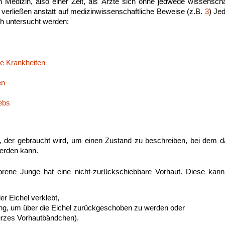
 Medizin, also einer Zeit, als Ärzte sich ohne jedwede wissenscha
verließen anstatt auf medizinwissenschaftliche Beweise (z.B.
3
) Je
sch untersucht werden:
re Krankheiten
en
ebs
ff, der gebraucht wird, um einen Zustand zu beschreiben, bei dem 
 werden kann.
orene Junge hat eine nicht-zurückschiebbare Vorhaut. Diese kan
der Eichel verklebt,
 eng, um über die Eichel zurückgeschoben zu werden oder
urzes Vorhautbändchen).