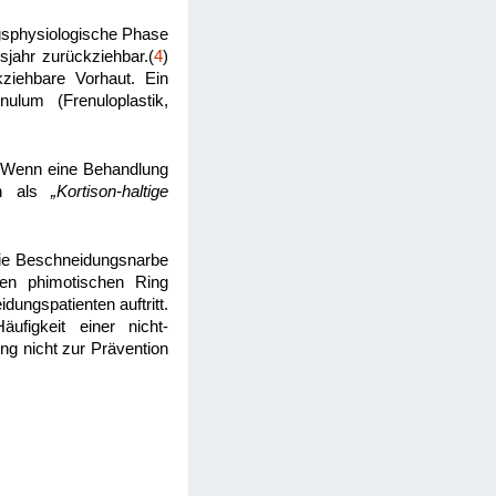
gsphysiologische Phase
jahr zurückziehbar.(
4
)
ziehbare Vorhaut. Ein
lum (Frenuloplastik,
. Wenn eine Behandlung
ch als
„Kortison-haltige
die Beschneidungsnarbe
en phimotischen Ring
ungspatienten auftritt.
igkeit einer nicht-
ng nicht zur Prävention