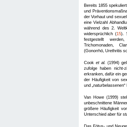
Bereits 1855 spekulier
und Präventionsmaßna
der Vorhaut und sexuel
eine Vielzahl Abhandl
während des 2. Weltk
widersprüchlich (
15
).
festgestellt werd
Trichomonaden, Cla
(Gonorrhö, Urethritis s
Cook
et al.
(1994) gel
zufolge haben nicht-
erkranken, dafür ein g
der Häufigkeit von sex
und „naturbelassenen“
Van Howe (1999) stell
unbeschnittene Männer 
größere Häufigkeit vo
Unterschied aber für stat
Das Fötus- und Neugeb