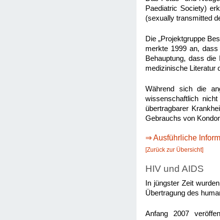
Paediatric Society) er
(sexually transmitted 
Die „Projektgruppe Be
merkte 1999 an, dass 
Behauptung, dass die 
medizinische Literatur 
Während sich die ang
wissenschaftlich nich
übertragbarer Krankhe
Gebrauchs von Kondo
⇒ Ausführliche Infor
[Zurück zur Übersicht]
HIV und AIDS
In jüngster Zeit wurd
Übertragung des human
Anfang 2007 veröffen