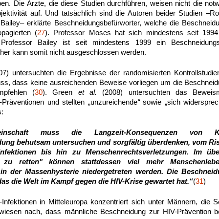
ben. Die Ärzte, die diese Studien durchführen, weisen nicht die no
jektivität auf. Und tatsächlich sind die Autoren beider Studien –
ailey– erklärte Beschneidungsbefürworter, welche die Beschneid
opagierten (
27
). Professor Moses hat sich mindestens seit 1994
 Professor Bailey ist seit mindestens 1999 ein Beschneidungs
cher kann somit nicht ausgeschlossen werden.
) untersuchten die Ergebnisse der randomisierten Kontrollstud
s, dass keine ausreichenden Beweise vorliegen um die Beschneid
mpfehlen (
30
). Green
et al.
(2008) untersuchten das Beweisma
Präventionen und stellten „unzureichende
“
sowie „sich widerspre
:
einschaft muss die Langzeit-Konsequenzen von 
ung behutsam untersuchen und sorgfältig überdenken, vom Ri
Infektionen bis hin zu Menschenrechtsverletzungen. Im übe
 zu retten" können stattdessen viel mehr Menschenleb
in der Massenhysterie niedergetreten werden. Die Beschneidu
f das die Welt im Kampf gegen die HIV-Krise gewartet hat.“
(
31
)
Infektionen in Mitteleuropa konzentriert sich unter Männern, die
wiesen nach, dass männliche Beschneidung zur HIV-Prävention 