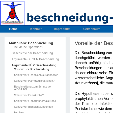
Home
Kontakt
Impressum
Seitenbaum
Vorteile der Be
Männliche Beschneidung
Eine kleine Operation?
Die Beschneidung von Ki
Geschichte der Beschneidung
durchgeführt, werden d
Argumente GEGEN Beschneidung
danach unfähig sind,
Argumente FÜR Beschneidung
Beschneidungen nur 
Vorteile der Beschneidung
da der chirurgische Ei
Schutz vor Geschlechtskrankheiten
wissenschaftliche A
Schutz vor Harntraktinfektionen?
Ärzteverband
], die mut
Beschneidung zum Schutz vor
AIDS/HIV?
Die Hypothesen über sä
Schutz vor Peniskrebs?
prophylaktischen Vorte
Schutz vor Gebärmutterhalskrebs ?
der Phimose, Infektio
Schutz vor Eichelentzündungen
Peniskrebs sowie dem 
Hygiene