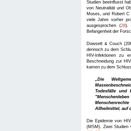
Studien beeinflusst ha
von Neutralität und Ob
Moses, und Robert C B
viele Jahre vorher pr
ausgesprochen (
28
).
Befangenheit der Fors
Dowsett & Couch (2007
dennoch zu dem Schlus
HIV-Infektionen zu e
Beschneidung zur HIV-
kamen zu dem Schluss
„Die Weltgem
Massenbeschneid
Todesfälle und 
"Menschenleben
Menschenrechte 
Allheilmittel, au
Die Epidemie von HIV-
(MSM). Zwei Studien 