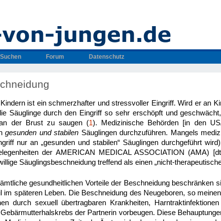
Suchen
Forum
Datenschutz
schneidung
ndern ist ein schmerzhafter und stressvoller Eingriff. Wird er an K
ie Säuglinge durch den Eingriff so sehr erschöpft und geschwächt
 an der Brust zu saugen (
1
). Medizinische Behörden [in den US
an
gesunden und stabilen
Säuglingen durchzuführen. Mangels medizi
ngriff nur an „gesunden und stabilen“ Säuglingen durchgeführt wird)
ngelegenheiten der AMERICAN MEDICAL ASSOCIATION (AMA) [d
willige Säuglingsbeschneidung treffend als einen „nicht-therapeutische
mtliche gesundheitlichen Vorteile der Beschneidung beschränken s
il im späteren Leben. Die Beschneidung des Neugeboren, so meinen
nen durch sexuell übertragbaren Krankheiten, Harntraktinfektionen
Gebärmutterhalskrebs der Partnerin vorbeugen. Diese Behauptung