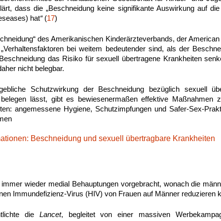
klärt, dass die „Beschneidung keine signifikante Auswirkung auf di
deseases) hat
“
(
17
)
schneidung“ des Amerikanischen Kinderärzteverbands, der American 
„Verhaltensfaktoren bei weitem bedeutender sind, als der Beschne
Beschneidung das Risiko für sexuell übertragene Krankheiten senke
daher nicht belegbar.
ebliche Schutzwirkung der Beschneidung bezüglich sexuell übe
t belegen lässt, gibt es bewiesenermaßen effektive Maßnahmen 
iten: angemessene Hygiene, Schutzimpfungen und Safer-Sex-Prakti
men
mationen: Beschneidung und sexuell übertragbare Krankheiten
en immer wieder medial Behauptungen vorgebracht, wonach die männ
en Immundefizienz-Virus (HIV) von Frauen auf Männer reduzieren 
tlichte die
Lancet
, begleitet von einer massiven Werbekampag