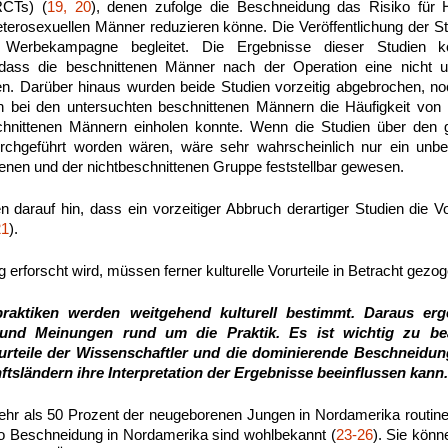
(RCTs) (
19, 20
), denen zufolge die Beschneidung das Risiko für 
heterosexuellen Männer reduzieren könne. Die Veröffentlichung der 
Werbekampagne begleitet. Die Ergebnisse dieser Studien k
 dass die beschnittenen Männer nach der Operation eine nicht u
n. Darüber hinaus wurden beide Studien vorzeitig abgebrochen, no
n bei den untersuchten beschnittenen Männern die Häufigkeit von 
chnittenen Männern einholen konnte. Wenn die Studien über den 
rchgeführt worden wären, wäre sehr wahrscheinlich nur ein unb
enen und der nichtbeschnittenen Gruppe feststellbar gewesen.
n darauf hin, dass ein vorzeitiger Abbruch derartiger Studien die V
21
).
erforscht wird, müssen ferner kulturelle Vorurteile in Betracht gez
raktiken werden weitgehend kulturell bestimmt. Daraus erg
nd Meinungen rund um die Praktik. Es ist wichtig zu be
urteile der Wissenschaftler und die dominierende Beschneidung
ftsländern ihre Interpretation der Ergebnisse beeinflussen kann
r als 50 Prozent der neugeborenen Jungen in Nordamerika routine
 pro Beschneidung in Nordamerika sind wohlbekannt (
23-26
). Sie könn