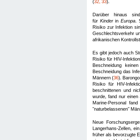
(
32, 33
).
Darüber hinaus si
für
Kinder
in
Europa
. 
Risiko zur Infektion s
Geschlechtsverkehr und
afrikanischen Kontrolls
Es gibt jedoch auch St
Risiko für HIV-Infekti
Beschneidung keinen 
Beschneidung das Infek
Männern (
36
). Barong
Risiko für HIV-Infektio
beschnittenen und nic
wurde, fand nur einen
Marine-Personal fand 
"naturbelassenen" Män
Neue Forschungsergeb
Langerhans-Zellen, ei
früher als bevorzugte Ei