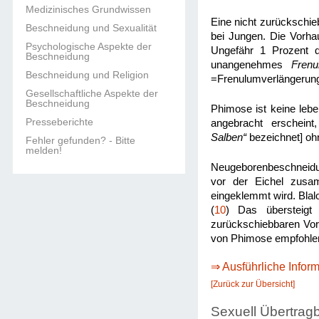
Medizinisches Grundwissen
Eine nicht zurückschie
Beschneidung und Sexualität
bei Jungen. Die Vorha
Psychologische Aspekte der
Ungefähr 1 Prozent d
Beschneidung
unangenehmes
Fren
Beschneidung und Religion
=Frenulumverlängerung
Gesellschaftliche Aspekte der
Beschneidung
Phimose ist keine leb
Presseberichte
angebracht erschein
Salben“
bezeichnet] ohn
Fehler gefunden? - Bitte
melden!
Neugeborenbeschneidun
vor der Eichel zusa
eingeklemmt wird. Bla
(
10
) Das übersteigt
zurückschiebbaren Vorh
von Phimose empfohle
⇒ Ausführliche Infor
[Zurück zur Übersicht]
Sexuell Übertrag