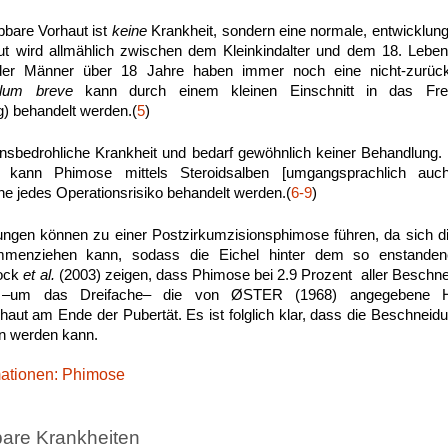
bbare Vorhaut ist
keine
Krankheit, sondern eine normale, entwicklun
ut wird allmählich zwischen dem Kleinkindalter und dem 18. Lebens
er Männer über 18 Jahre haben immer noch eine nicht-zurück
ulum breve
kann durch einem kleinen Einschnitt in das Frenu
) behandelt werden.(
5
)
ensbedrohliche Krankheit und bedarf gewöhnlich keiner Behandlung
t, kann Phimose mittels Steroidsalben [umgangsprachlich au
e jedes Operationsrisiko behandelt werden.(
6-9
)
gen können zu einer Postzirkumzisionsphimose führen, da sich 
mmenziehen kann, sodass die Eichel hinter dem so enstanden
lock
et al.
(2003) zeigen, dass Phimose bei 2.9 Prozent aller Beschneid
 –um das Dreifache– die von ØSTER (1968) angegebene Häuf
aut am Ende der Pubertät. Es ist folglich klar, dass die Beschneidu
n werden kann.
mationen: Phimose
bare Krankheiten