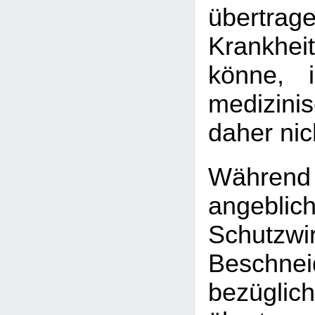
übertrag
Krankhe
könne, 
medizini
daher nic
Währen
angeblic
Schutz
Beschnei
bezügl