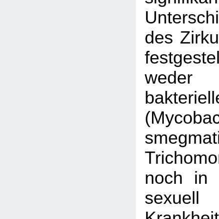
Untersch
des Zirku
festges
wede
bakteri
(Mycobac
smegmati
Trichomo
noch in 
sexuell 
Krankhei