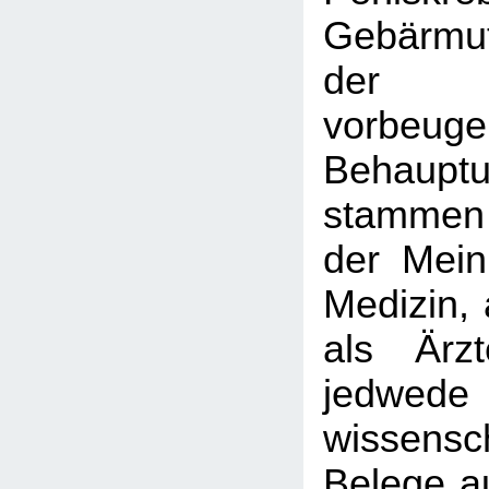
Gebärmut
der P
vorbeu
Behaupt
stammen
der Mein
Medizin, 
als Ärz
jedwede
wissensch
Belege a