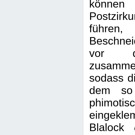
könne
Postzirk
führen,
Beschnei
vor d
zusamme
sodass di
dem so 
phimot
eingek
Blalock