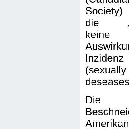
Society)
die „B
keine s
Auswirk
Inzidenz
(sexuall
deseases
Die „Pr
Beschn
Amerikan