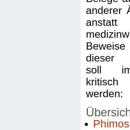
anderer Ä
anst
medizinwi
Beweise
dieser 
soll i
kritisc
werden:
Übersich
Phimos