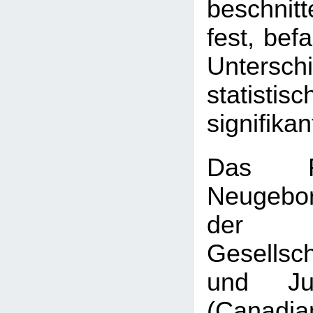
beschnit
fest, bef
Untersc
statis
signifikan
Das F
Neugebo
der K
Gesellsch
und Jug
(Canadi