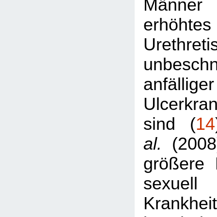
Männer
erhöhte
Urethre
unbeschn
anfällige
Ulcerkra
sind (
14
al.
(2008)
größere 
sexuell 
Krank