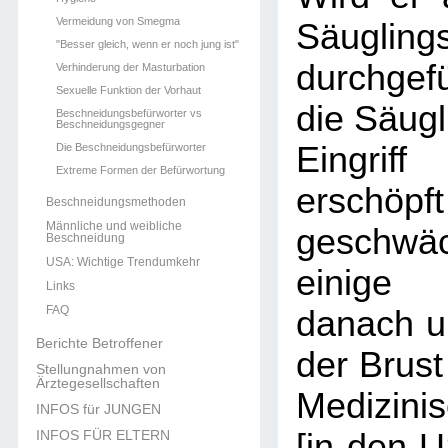
Vermeidung von Smegma
Säuglings
"Besser gleich, wenn er noch jung ist"
durchge
Verhinderung der Masturbation
Sexuelle Funktion der Vorhaut
die Säugl
Beschneidungsbefürworter vs
Beschneidungsgegner
Eingri
Die Beschneidungsbefürworter
Extreme Formen der Befürwortung
ersch
Beschneidungsmethoden
Männliche und weibliche
geschw
Beschneidung
USA: Wichtige Trendumkehr
einige
Links
FAQ
danach un
Berichte Betroffener
der Brust
Stellungnahmen von
Ärztegesellschaften
Medizini
INFOS für JUNGEN
INFOS FÜR ELTERN
[in den 