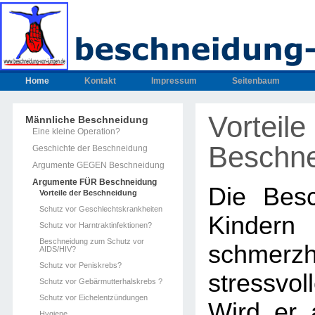
Home
Kontakt
Impressum
Seitenbaum
Vorteile
Männliche Beschneidung
Eine kleine Operation?
Beschn
Geschichte der Beschneidung
Argumente GEGEN Beschneidung
Argumente FÜR Beschneidung
Die Bes
Vorteile der Beschneidung
Schutz vor Geschlechtskrankheiten
Kinde
Schutz vor Harntraktinfektionen?
Beschneidung zum Schutz vor
schmer
AIDS/HIV?
Schutz vor Peniskrebs?
stressvo
Schutz vor Gebärmutterhalskrebs ?
Schutz vor Eichelentzündungen
Wird er 
Hygiene