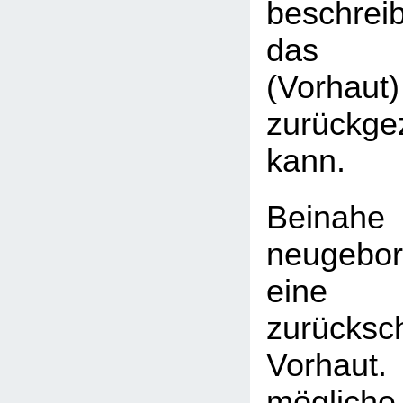
beschre
das P
(Vorh
zurückg
kann.
Beina
neugebor
eine
zurücksc
Vorhaut.
möglic