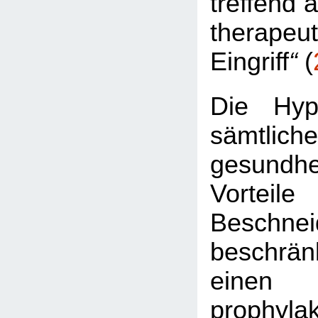
treffend a
therapeu
Eingriff
“
(
Die Hyp
sämtliche
gesundhei
Vort
Beschnei
beschrä
einen
prophylak