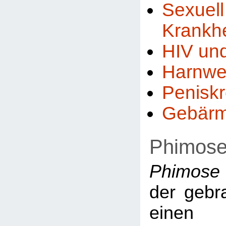
Sexuel
Krankh
HIV un
Harnwe
Penisk
Gebärm
Phimos
Phimose
der gebr
einen 