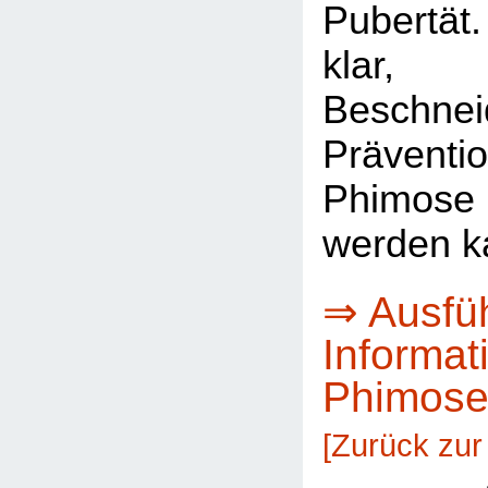
Pubertät.
klar,
Beschnei
Präve
Phimos
werden k
⇒ Ausfüh
Informat
Phimos
[Zurück zur