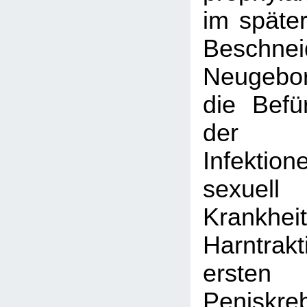
im späte
Beschn
Neugebor
die Befü
der 
Infekt
sexuell 
Krankheit
Harntrakt
ersten 
Peniskr