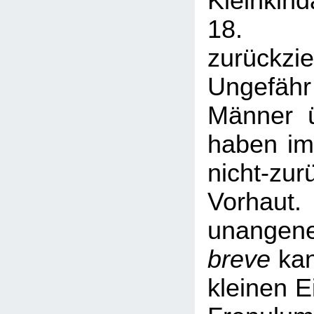
Kleinkin
18. L
zurückzie
Ungefähr
Männer 
haben im
nicht-zur
Vorh
unangen
breve
kan
kleinen E