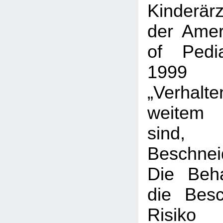
Kinderär
der Ame
of Pedia
1999 
„Verhalte
weitem 
sind,
Beschnei
Die Beh
die Bes
Risiko 