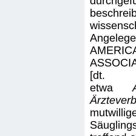
durchge
beschrei
wissensch
Angeleg
AMERIC
ASSOCI
[dt.
etwa
Ärztever
mutwillig
Säugling