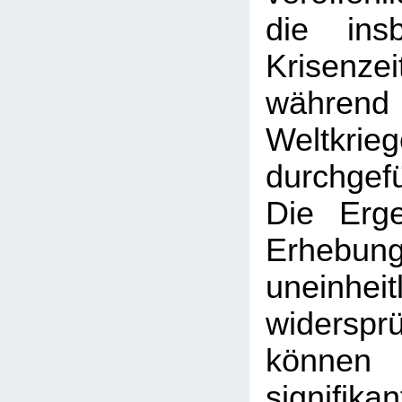
die ins
Krisenze
währe
Weltkrie
durchge
Die Erge
Erheb
uneinh
widersprü
können l
signifika