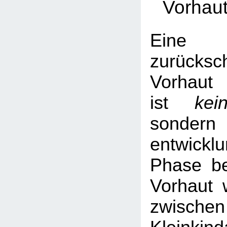
Vorhau
Ein
zurücksc
Vorhaut
ist
kei
sondern 
entwickl
Phase be
Vorhaut w
zwis