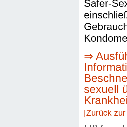
Safer-Se
einschl
Gebra
Kondom
⇒ Ausfüh
Informat
Beschne
sexuell 
Krankhe
[Zurück zur