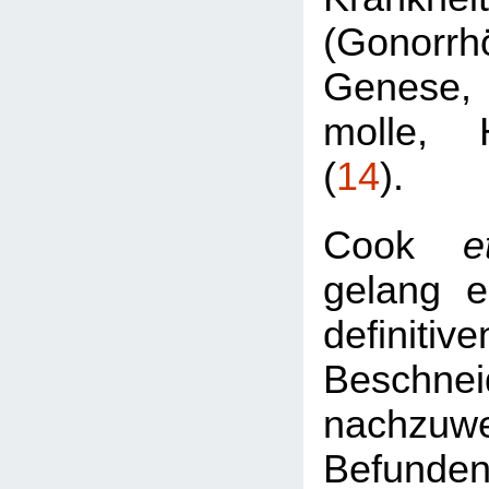
(Gonorrhö
Genese,
molle, 
(
14
).
Cook
e
gelang e
definitiv
Beschnei
nachzuw
Befund