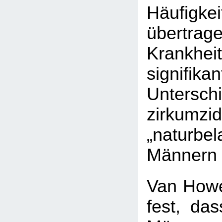
Häufigke
übertrag
Krankhe
signifika
Untersc
zirkumz
„naturbe
Männern 
Van Howe 
fest, das