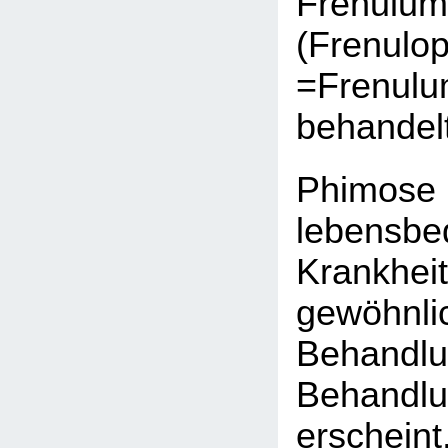
Frenulum
(Frenulop
=Frenulu
behandel
Phimos
lebensbe
Krankhe
gewöhn
Behandlu
Behandlu
ersch