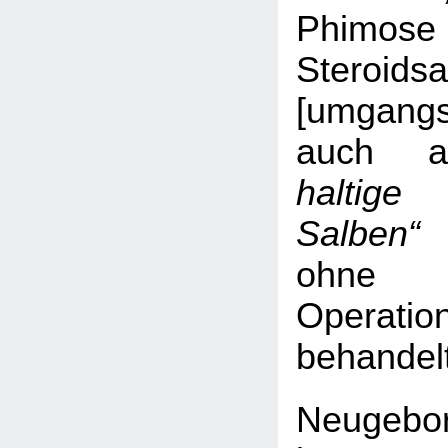
Phimo
Steroids
[umgangs
auch 
haltige
Salben“
b
ohn
Operation
behandel
Neugebo