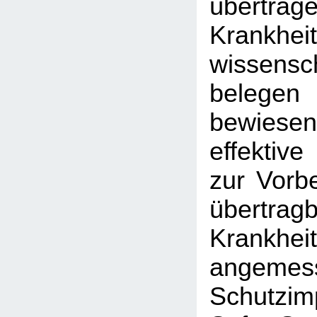
übertrag
Krankhei
wissensc
belegen 
bewiese
effekti
zur Vorb
übertragb
Krankheit
angemes
Schutzi