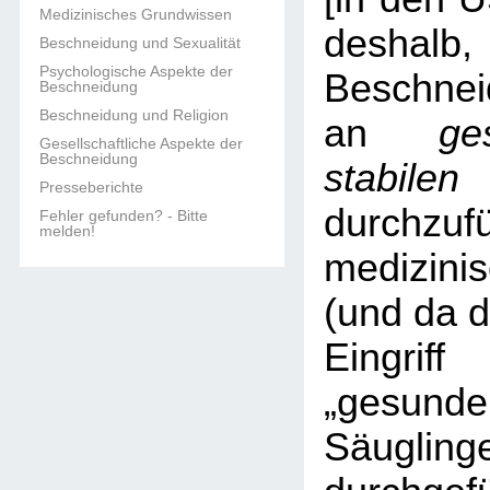
Medizinisches Grundwissen
deshalb,
Beschneidung und Sexualität
Psychologische Aspekte der
Beschne
Beschneidung
Beschneidung und Religion
an
g
Gesellschaftliche Aspekte der
Beschneidung
stabi
Presseberichte
durchzuf
Fehler gefunden? - Bitte
melden!
medizinis
(und da d
Eingr
„gesunden
Säugling