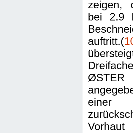
zeigen,
bei 2.9 
Beschnei
auftritt.(
1
überste
Dreifac
ØSTE
angegebe
eine
zurücksc
Vorhaut