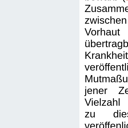
Zusamme
zwische
Vorhaut
übertrag
Krank
veröffen
Mutmaßu
jener Z
Vielzahl
zu di
veröffen