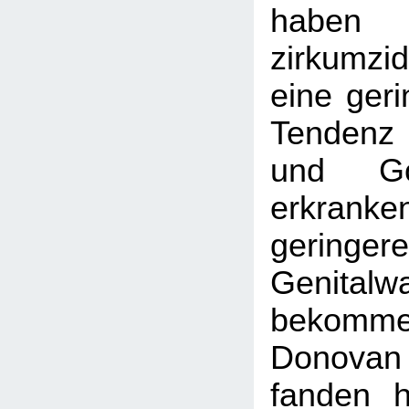
habe
zirkumzi
eine geri
Tendenz
und Go
erkrank
geringe
Genita
beko
Donova
fanden hi