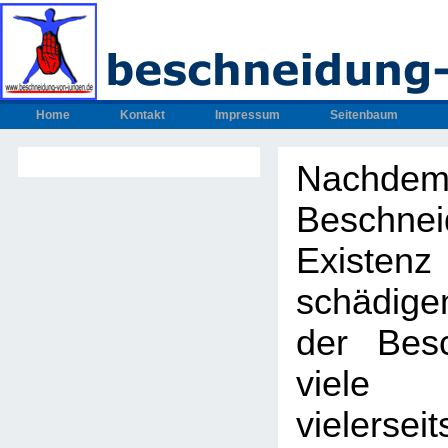
Home
Kontakt
Impressum
Seitenbaum
Nachdem
Beschnei
Exis
schädig
der Bes
viel
vielers