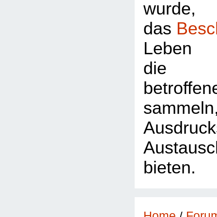
wurde,
das
Besc
Leben 
die Z
betroffe
sammeln
Ausdr
Austausc
bieten.
Foru
Home
/